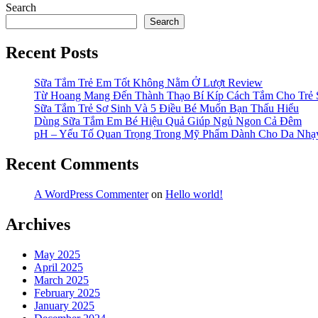
Search
Search
Recent Posts
Sữa Tắm Trẻ Em Tốt Không Nằm Ở Lượt Review
Từ Hoang Mang Đến Thành Thạo Bí Kíp Cách Tắm Cho Trẻ 
Sữa Tắm Trẻ Sơ Sinh Và 5 Điều Bé Muốn Bạn Thấu Hiểu
Dùng Sữa Tắm Em Bé Hiệu Quả Giúp Ngủ Ngon Cả Đêm
pH – Yếu Tố Quan Trọng Trong Mỹ Phẩm Dành Cho Da Nh
Recent Comments
A WordPress Commenter
on
Hello world!
Archives
May 2025
April 2025
March 2025
February 2025
January 2025