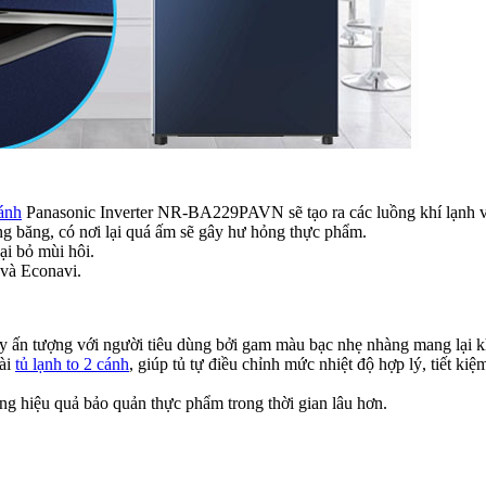
cánh
Panasonic Inverter NR-BA229PAVN sẽ tạo ra các luồng khí lạnh và
ng băng, có nơi lại quá ấm sẽ gây hư hỏng thực phẩm.
ại bỏ mùi hôi.
 và Econavi.
ấn tượng với người tiêu dùng bởi gam màu bạc nhẹ nhàng mang lại khô
oài
tủ lạnh to 2 cánh
, giúp tủ tự điều chỉnh mức nhiệt độ hợp lý, tiết ki
ng hiệu quả bảo quản thực phẩm trong thời gian lâu hơn.