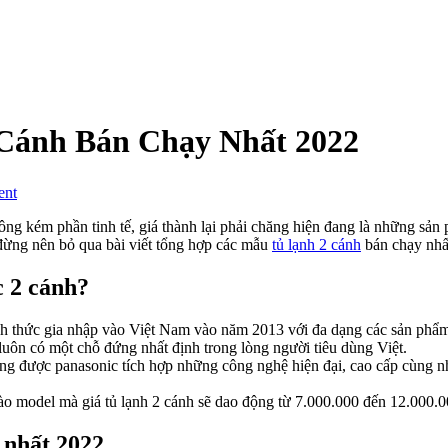
Cánh Bán Chạy Nhất 2022
on
ent
Tổng
Hợp
ông kém phần tinh tế, giá thành lại phải chăng hiện đang là những sả
Các
 đừng nên bỏ qua bài viết tổng hợp các mẫu
tủ lạnh 2 cánh
bán chạy nhấ
Mẫu
Tủ
c 2 cánh?
Lạnh
2
h thức gia nhập vào Việt Nam vào năm 2013 với đa dạng các sản phẩm n
Cánh
luôn có một chỗ đứng nhất định trong lòng người tiêu dùng Việt.
Bán
êng được panasonic tích hợp những công nghệ hiện đại, cao cấp cùng nh
Chạy
Nhất
y vào model mà giá tủ lạnh 2 cánh sẽ dao động từ 7.000.000 đến 12.000.
2022
 nhất 2022