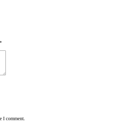
*
me I comment.