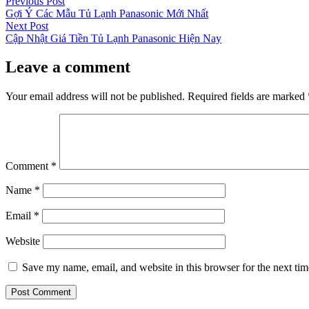
Post
Previous
Previous Post
post:
Gợi Ý Các Mẫu Tủ Lạnh Panasonic Mới Nhất
navigation
Next
Next Post
post:
Cập Nhật Giá Tiền Tủ Lạnh Panasonic Hiện Nay
Leave a comment
Your email address will not be published.
Required fields are marked
Comment
*
Name
*
Email
*
Website
Save my name, email, and website in this browser for the next ti