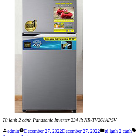
Tủ lạnh 2 cánh Panasonic Inverter 234 lít NR-TV261APSV
Posted
Posted
admin
December 27, 2022
December 27, 2022
tủ lạnh 2 cánh
by
in