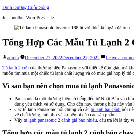
Skip
Dinh Dưỡng Cuộc Sống
to
Just another WordPress site
content
Tổng Hợp Các Mẫu Tủ Lạnh 2 
Posted
admin
December 27, 2022
December 27, 2022
Leave a comm
by
Tủ lạnh 2 cửa
của thương hiệu Panasonic với thiết kế đơn giản mà kh
muốn tìm mua một chiếc tủ lạnh chất lượng và có mức giá hợp lý thì
Vì sao bạn nên chọn mua tủ lạnh Panasoni
Panasonic là một thương hiệu có tiếng đến từ Nhật Bản và chín
dùng yêu thích và sử dụng. Cho đến nay, thương hiệu này vẫn 
Các tủ lạnh Panasonic nói chung và các
tủ lạnh hai cánh
nói ri
về chất lượng, tuổi thọ và sự bền bỉ của các sản phẩm.
Vậy
tủ lạnh panasonic 2 cánh giá bao nhiêu
, câu trả lời là tù
Tổng hợp các mẫu tủ lạnh 2 cánh bán chạy