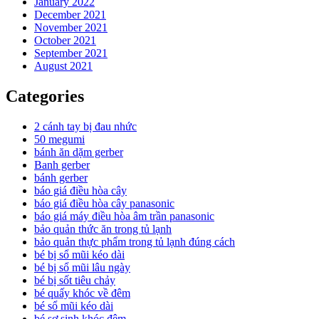
January 2022
December 2021
November 2021
October 2021
September 2021
August 2021
Categories
2 cánh tay bị đau nhức
50 megumi
bánh ăn dặm gerber
Banh gerber
bánh gerber
báo giá điều hòa cây
báo giá điều hòa cây panasonic
báo giá máy điều hòa âm trần panasonic
bảo quản thức ăn trong tủ lạnh
bảo quản thực phẩm trong tủ lạnh đúng cách
bé bị sổ mũi kéo dài
bé bị sổ mũi lâu ngày
bé bị sốt tiêu chảy
bé quấy khóc về đêm
bé sổ mũi kéo dài
bé sơ sinh khóc đêm