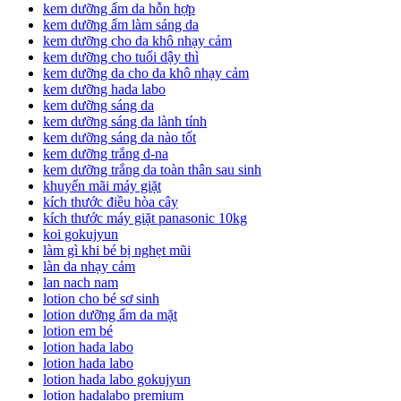
kem dưỡng ẩm da hỗn hợp
kem dưỡng ẩm làm sáng da
kem dưỡng cho da khô nhạy cảm
kem dưỡng cho tuổi dậy thì
kem dưỡng da cho da khô nhạy cảm
kem dưỡng hada labo
kem dưỡng sáng da
kem dưỡng sáng da lành tính
kem dưỡng sáng da nào tốt
kem dưỡng trắng d-na
kem dưỡng trắng da toàn thân sau sinh
khuyến mãi máy giặt
kích thước điều hòa cây
kích thước máy giặt panasonic 10kg
koi gokujyun
làm gì khi bé bị nghẹt mũi
làn da nhạy cảm
lan nach nam
lotion cho bé sơ sinh
lotion dưỡng ẩm da mặt
lotion em bé
lotion hada labo
lotion hada labo
lotion hada labo gokujyun
lotion hadalabo premium