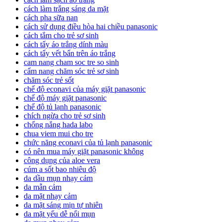
cách làm trắng sáng da mặt
cách pha sữa nan
cách sử dụng điều hòa hai chiều panasonic
cách tắm cho trẻ sơ sinh
cách tẩy áo trắng dính màu
cách tẩy vết bẩn trên áo trắng
cam nang cham soc tre so sinh
cẩm nang chăm sóc trẻ sơ sinh
chăm sóc trẻ sốt
chế độ econavi của máy giặt panasonic
chế độ máy giặt panasonic
chế độ tủ lạnh panasonic
chích ngừa cho trẻ sơ sinh
chống nắng hada labo
chua viem mui cho tre
chức năng econavi của tủ lạnh panasonic
có nên mua máy giặt panasonic không
công dụng của aloe vera
cúm a sốt bao nhiêu độ
da dầu mụn nhạy cảm
da mẫn cảm
da mặt nhạy cảm
da mặt sáng mịn tự nhiên
da mặt yếu dễ nổi mụn