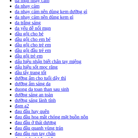
da mụn nhạy cảm
da nhạy cảm
da nhạy cảm nên dùng kem dưỡng gì
da nhạy cảm nên dùng kem gì
da trắng sáng
da yếu dễ nổi mụn
dầu gội cho bé
dầu gội cho em bé
dầu gội cho trẻ em
dầu gội đầu trẻ em
dầu gội trẻ em
dấu hiệu nhận biết chân tay miệng
dấu hiệu sốt mọc răng
dầu tẩy trang tốt
dưỡng ẩm cho tuổi dậy thì
dưỡng ẩm sáng da
duong da toan than sau sinh
dưỡng sáng an toàn
dưỡng sáng lành tính
đạm a2
đau đầu hay quên
đau đầu hoa mắt chóng mặt buồn nôn
đau đầu ở thái dương
đau đầu quanh vùng trán
đau đầu run tay chân