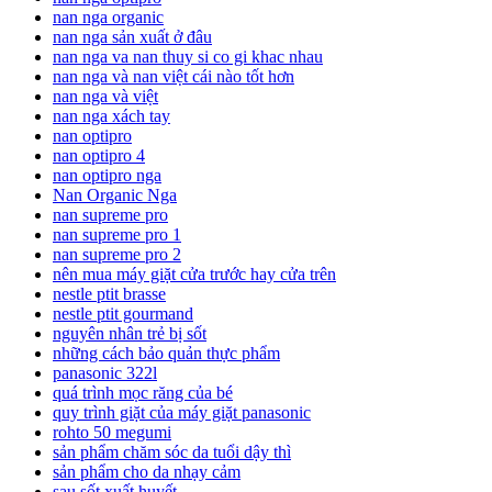
nan nga organic
nan nga sản xuất ở đâu
nan nga va nan thuy si co gi khac nhau
nan nga và nan việt cái nào tốt hơn
nan nga và việt
nan nga xách tay
nan optipro
nan optipro 4
nan optipro nga
Nan Organic Nga
nan supreme pro
nan supreme pro 1
nan supreme pro 2
nên mua máy giặt cửa trước hay cửa trên
nestle ptit brasse
nestle ptit gourmand
nguyên nhân trẻ bị sốt
những cách bảo quản thực phẩm
panasonic 322l
quá trình mọc răng của bé
quy trình giặt của máy giặt panasonic
rohto 50 megumi
sản phẩm chăm sóc da tuổi dậy thì
sản phẩm cho da nhạy cảm
sau sốt xuất huyết