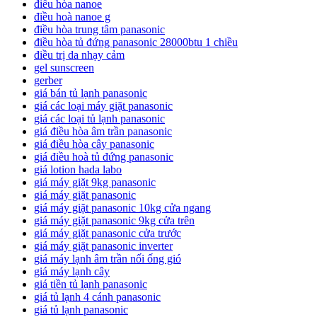
điều hòa nanoe
điều hoà nanoe g
điều hòa trung tâm panasonic
điều hòa tủ đứng panasonic 28000btu 1 chiều
điều trị da nhạy cảm
gel sunscreen
gerber
giá bán tủ lạnh panasonic
giá các loại máy giặt panasonic
giá các loại tủ lạnh panasonic
giá điều hòa âm trần panasonic
giá điều hòa cây panasonic
giá điều hoà tủ đứng panasonic
giá lotion hada labo
giá máy giặt 9kg panasonic
giá máy giặt panasonic
giá máy giặt panasonic 10kg cửa ngang
giá máy giặt panasonic 9kg cửa trên
giá máy giặt panasonic cửa trước
giá máy giặt panasonic inverter
giá máy lạnh âm trần nối ống gió
giá máy lạnh cây
giá tiền tủ lạnh panasonic
giá tủ lạnh 4 cánh panasonic
giá tủ lạnh panasonic