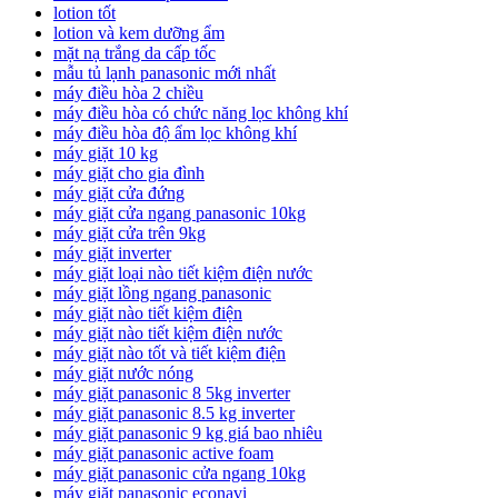
lotion tốt
lotion và kem dưỡng ẩm
mặt nạ trắng da cấp tốc
mẫu tủ lạnh panasonic mới nhất
máy điều hòa 2 chiều
máy điều hòa có chức năng lọc không khí
máy điều hòa độ ẩm lọc không khí
máy giặt 10 kg
máy giặt cho gia đình
máy giặt cửa đứng
máy giặt cửa ngang panasonic 10kg
máy giặt cửa trên 9kg
máy giặt inverter
máy giặt loại nào tiết kiệm điện nước
máy giặt lồng ngang panasonic
máy giặt nào tiết kiệm điện
máy giặt nào tiết kiệm điện nước
máy giặt nào tốt và tiết kiệm điện
máy giặt nước nóng
máy giặt panasonic 8 5kg inverter
máy giặt panasonic 8.5 kg inverter
máy giặt panasonic 9 kg giá bao nhiêu
máy giặt panasonic active foam
máy giặt panasonic cửa ngang 10kg
máy giặt panasonic econavi