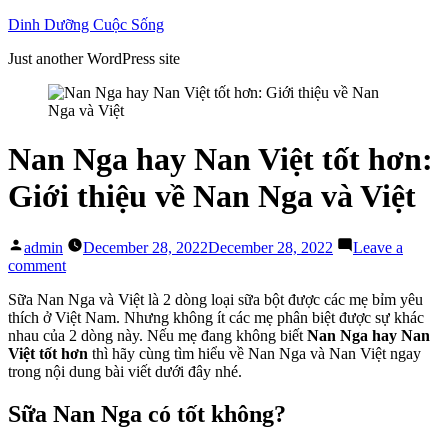
Skip
Dinh Dưỡng Cuộc Sống
to
Just another WordPress site
content
Nan Nga hay Nan Việt tốt hơn:
Giới thiệu về Nan Nga và Việt
Posted
admin
December 28, 2022
December 28, 2022
Leave a
by
on
comment
Nan
Sữa Nan Nga và Việt là 2 dòng loại sữa bột được các mẹ bỉm yêu
Nga
thích ở Việt Nam. Nhưng không ít các mẹ phân biệt được sự khác
hay
nhau của 2 dòng này. Nếu mẹ đang không biết
Nan Nga hay Nan
Nan
Việt tốt hơn
thì hãy cùng tìm hiểu về Nan Nga và Nan Việt ngay
Việt
trong nội dung bài viết dưới đây nhé.
tốt
hơn:
Giới
Sữa Nan Nga có tốt không?
thiệu
về