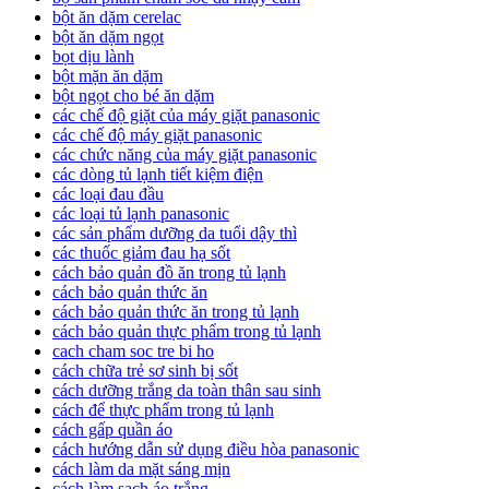
bột ăn dặm cerelac
bột ăn dặm ngọt
bọt dịu lành
bột mặn ăn dặm
bột ngọt cho bé ăn dặm
các chế độ giặt của máy giặt panasonic
các chế độ máy giặt panasonic
các chức năng của máy giặt panasonic
các dòng tủ lạnh tiết kiệm điện
các loại đau đầu
các loại tủ lạnh panasonic
các sản phẩm dưỡng da tuổi dậy thì
các thuốc giảm đau hạ sốt
cách bảo quản đồ ăn trong tủ lạnh
cách bảo quản thức ăn
cách bảo quản thức ăn trong tủ lạnh
cách bảo quản thực phẩm trong tủ lạnh
cach cham soc tre bi ho
cách chữa trẻ sơ sinh bị sốt
cách dưỡng trắng da toàn thân sau sinh
cách để thực phẩm trong tủ lạnh
cách gấp quần áo
cách hướng dẫn sử dụng điều hòa panasonic
cách làm da mặt sáng mịn
cách làm sạch áo trắng