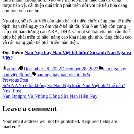
được bảo vệ, cải thiện quá trình phát triển đối với hệ tiêu hóa đang
còn non yếu của bé.
Ngoài ra, sữa Nan Việt còn giúp bé cải thiện chức năng của hệ miễn
dịch, hạn chế nguy cơ ốm vặt ở bé rất tốt. Sữa Nan Việt còn cung
cấp một hàm lượng cao ARA, DHA và một số loại vitamin cần thiết
giúp bé phát triển trí não, nâng cao khả năng ghi nhớ, tăng chiều cao
và cân nặng giúp bé phát triển toàn diện.
Đọc thêm:
Nan Nga hay Nan Việt tốt hơn? So sánh Nan Nga và
Việt?
Posted
Posted
admin
December 28, 2022
December 28, 2022
nan nga hay
by
in
Tags:
nan việt tốt hơn
nan nga hay nan việt tốt hơn
Post
Previous
Previous Post
post:
Sữa NAN có tốt không và Nan Nga khác Nan Việt như thế nào?
navigation
Next
Next Post
post:
Nan Optipro Và Những Dòng Sữa Nan Hiện Nay
Leave a comment
Your email address will not be published.
Required fields are
marked
*