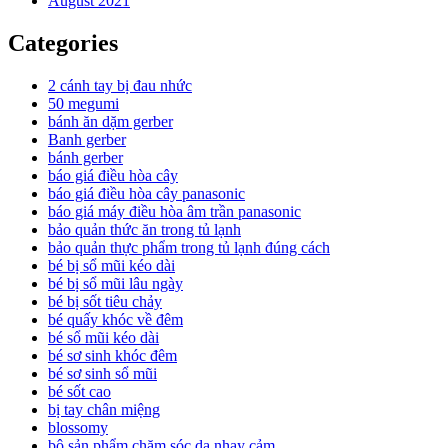
August 2021
Categories
2 cánh tay bị đau nhức
50 megumi
bánh ăn dặm gerber
Banh gerber
bánh gerber
báo giá điều hòa cây
báo giá điều hòa cây panasonic
báo giá máy điều hòa âm trần panasonic
bảo quản thức ăn trong tủ lạnh
bảo quản thực phẩm trong tủ lạnh đúng cách
bé bị sổ mũi kéo dài
bé bị sổ mũi lâu ngày
bé bị sốt tiêu chảy
bé quấy khóc về đêm
bé sổ mũi kéo dài
bé sơ sinh khóc đêm
bé sơ sinh sổ mũi
bé sốt cao
bị tay chân miệng
blossomy
bộ sản phẩm chăm sóc da nhạy cảm