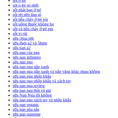
sốt ở trẻ
sot o tre so sinh
sốt phát ban ở trẻ
sốt rét nên làm gì
sốt tiêu chảy ở trẻ em
sốt uống thuốc không hạ
sốt và tiêu chảy ở trẻ em
sốt vi rút
sữa chua ptit
sữa đạm a2 và 5hmo
sữa nan a2
sữa nan của nga
sữa nan infinipro
sữa nan nga
sữa nan nga nắp xanh
sữa nan nga nắp xanh và nắp vàng khác nhau không
sữa nan nga nhập khẩu
sữa nan nga nhập khẩu và xách tay
sữa nan nga review
sữa nan nga thật và giả
sữa Nan Nga tốt không
sữa nan nga xách tay và nhập khẩu
sữa nan organic
sữa nan pha sẵn
sữa nan supreme