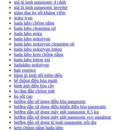
giá tủ lạnh panasonic 4 cánh
giá tủ lạnh panasonic inverter
giảm đau hạ sốt kháng viêm
goku jyun
hada labo chống nắng
hada labo cleansing oil
hada labo goku
hada labo gokujyun
hada labo gokujyun cleansing oil
hada labo gokujyun lotion
hada labo kem chống nắng
hada labo lotion giá
hadalabo gokujyun
hair essence
hãng tủ lạnh tiết kiệm điện
hệ thống điều hòa multi
hình ảnh điều hòa cây
ho đau đầu chóng mặt
ho sốt cao
hướng dẫn sử dụng điều hòa panasonic
hướng dẫn sử dụng điều khiển điều hòa panasonic
hướng dẫn sử dụng máy giặt panasonic 8.5 kg
hướng dẫn sử dụng máy giặt panasonic eco aquabeat
hướng dẫn sử dụng tủ lạnh panasonic nội địa
kem chống nắng hada labo