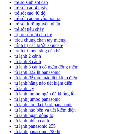
tre so sinh sot cao
trẻ sốt cao 4 ngày
trẻ sốt cao 40 độ
trẻ sốt cao ăn vào nôn ra
trẻ sốt k rõ nguyên nhân
trẻ sốt tiêu chảy
trị ho sổ mũi cho trẻ
trieu chung chan tay mieng
trình tự các bước skincare
trình tự mọc răng của bé
tủ lạnh 2 cánh
tủ lạnh 3 cánh
tủ lạnh 3 cánh có ngăn đông mềm
tủ lạnh 322 lít panasonic
tủ lạnh để mức nào tiết kiệm điện
tủ lạnh hãng nào tiết kiệm điện
tủ lạnh icy
tủ lạnh jumbo ngăn đá khổng lồ
tủ lạnh jumbo panasonic
tủ lạnh làm đá tự rơi panasonic
tủ lạnh nào bền và tiết kiệm điện
tủ lạnh ngăn đông to
tủ lạnh nhiều cánh
tủ lạnh panasonic 255
tủ lạnh panasonic 290 lít