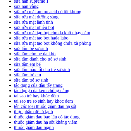
sữa nan supreme 1
sữa nan vàng
sữa rửa mặt amino acid có tốt không
sữa rửa mặt dưỡng sáng
sữa rửa mặt lành tính
sữa rửa mặt nhiều bọt
sữa rửa mặt tạo bọt cho da khô nhạy cảm
sữa rửa mặt tạo bọt hada labo
sữa rửa mặt tạo bọt không chứa xà phòng
sữa tắm bé sơ sinh
sữa tắm cho bé da khô
sữa tắm dành cho trẻ sơ sinh
sữa tắm em bé
sữa tắm nào tốt cho trẻ sơ sinh
sữa tắm trẻ em
sữa tắm trẻ sơ sinh
tác dụng của dầu tẩy trang
tác dụng của kem chống nắng
tại sao trẻ hay khóc đêm
tai sao tre so sinh hay khoc dem
tên các loại thuốc giảm đau hạ sốt
thực phẩm để tủ lạnh
thuốc giảm đau bao lâu có tác dụng
thuốc giảm đau hạ sốt kháng viêm
thuốc giảm đau mạnh