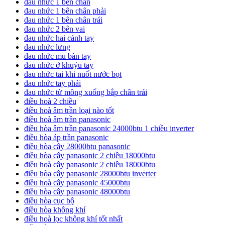
đau nhức 1 bên chân
đau nhức 1 bên chân phải
đau nhức 1 bên chân trái
đau nhức 2 bên vai
đau nhức hai cánh tay
đau nhức lưng
đau nhức mu bàn tay
đau nhức ở khuỷu tay
đau nhức tai khi nuốt nước bọt
đau nhức tay phải
đau nhức từ mông xuống bắp chân trái
điều hoà 2 chiều
điều hoà âm trần loại nào tốt
điều hoà âm trần panasonic
điều hòa âm trần panasonic 24000btu 1 chiều inverter
điều hòa áp trần panasonic
điều hòa cây 28000btu panasonic
điều hòa cây panasonic 2 chiều 18000btu
điều hoà cây panasonic 2 chiều 18000btu
điều hòa cây panasonic 28000btu inverter
điều hoà cây panasonic 45000btu
điều hòa cây panasonic 48000btu
điều hòa cục bộ
điều hòa không khí
điều hoà lọc không khí tốt nhất