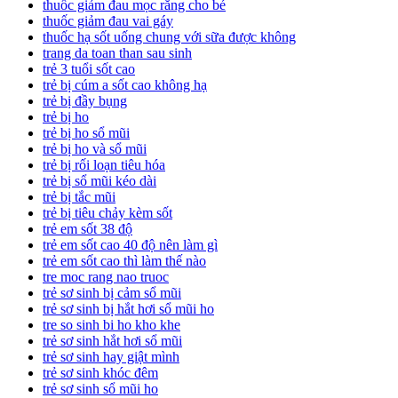
thuốc giảm đau mọc răng cho bé
thuốc giảm đau vai gáy
thuốc hạ sốt uống chung với sữa được không
trang da toan than sau sinh
trẻ 3 tuổi sốt cao
trẻ bị cúm a sốt cao không hạ
trẻ bị đầy bụng
trẻ bị ho
trẻ bị ho sổ mũi
trẻ bị ho và sổ mũi
trẻ bị rối loạn tiêu hóa
trẻ bị sổ mũi kéo dài
trẻ bị tắc mũi
trẻ bị tiêu chảy kèm sốt
trẻ em sốt 38 độ
trẻ em sốt cao 40 độ nên làm gì
trẻ em sốt cao thì làm thế nào
tre moc rang nao truoc
trẻ sơ sinh bị cảm sổ mũi
trẻ sơ sinh bị hắt hơi sổ mũi ho
tre so sinh bi ho kho khe
trẻ sơ sinh hắt hơi sổ mũi
trẻ sơ sinh hay giật mình
trẻ sơ sinh khóc đêm
trẻ sơ sinh sổ mũi ho