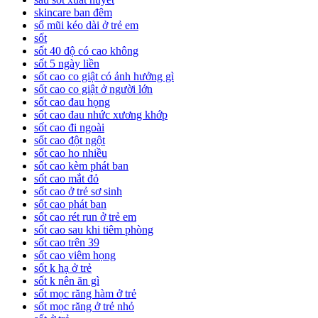
skincare ban đêm
sổ mũi kéo dài ở trẻ em
sốt
sốt 40 độ có cao không
sốt 5 ngày liền
sốt cao co giật có ảnh hưởng gì
sốt cao co giật ở người lớn
sốt cao đau họng
sốt cao đau nhức xương khớp
sốt cao đi ngoài
sốt cao đột ngột
sốt cao ho nhiều
sốt cao kèm phát ban
sốt cao mắt đỏ
sốt cao ở trẻ sơ sinh
sốt cao phát ban
sốt cao rét run ở trẻ em
sốt cao sau khi tiêm phòng
sốt cao trên 39
sốt cao viêm họng
sốt k hạ ở trẻ
sốt k nên ăn gì
sốt mọc răng hàm ở trẻ
sốt mọc răng ở trẻ nhỏ