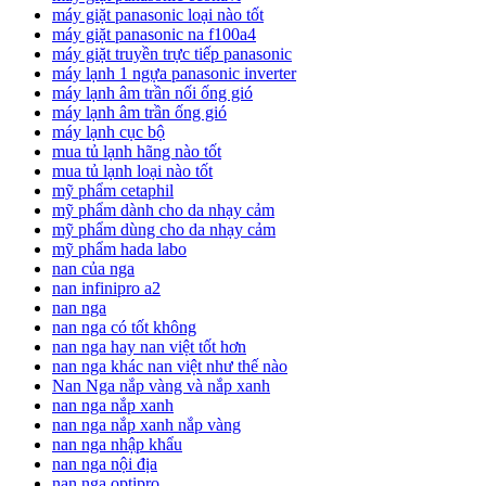
máy giặt panasonic loại nào tốt
máy giặt panasonic na f100a4
máy giặt truyền trực tiếp panasonic
máy lạnh 1 ngựa panasonic inverter
máy lạnh âm trần nối ống gió
máy lạnh âm trần ống gió
máy lạnh cục bộ
mua tủ lạnh hãng nào tốt
mua tủ lạnh loại nào tốt
mỹ phẩm cetaphil
mỹ phẩm dành cho da nhạy cảm
mỹ phẩm dùng cho da nhạy cảm
mỹ phẩm hada labo
nan của nga
nan infinipro a2
nan nga
nan nga có tốt không
nan nga hay nan việt tốt hơn
nan nga khác nan việt như thế nào
Nan Nga nắp vàng và nắp xanh
nan nga nắp xanh
nan nga nắp xanh nắp vàng
nan nga nhập khẩu
nan nga nội địa
nan nga optipro