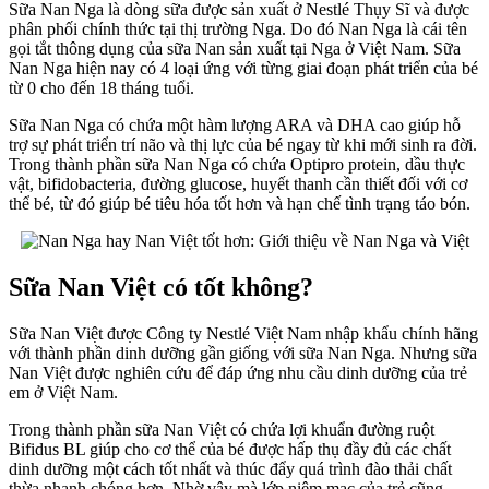
Sữa Nan Nga là dòng sữa được sản xuất ở Nestlé Thụy Sĩ và được
Nan
phân phối chính thức tại thị trường Nga. Do đó Nan Nga là cái tên
Nga
gọi tắt thông dụng của sữa Nan sản xuất tại Nga ở Việt Nam. Sữa
và
Nan Nga hiện nay có 4 loại ứng với từng giai đoạn phát triển của bé
Việt
từ 0 cho đến 18 tháng tuổi.
Sữa Nan Nga có chứa một hàm lượng ARA và DHA cao giúp hỗ
trợ sự phát triển trí não và thị lực của bé ngay từ khi mới sinh ra đời.
Trong thành phần sữa Nan Nga có chứa Optipro protein, dầu thực
vật, bifidobacteria, đường glucose, huyết thanh cần thiết đối với cơ
thể bé, từ đó giúp bé tiêu hóa tốt hơn và hạn chế tình trạng táo bón.
Sữa Nan Việt có tốt không?
Sữa Nan Việt được Công ty Nestlé Việt Nam nhập khẩu chính hãng
với thành phần dinh dưỡng gần giống với sữa Nan Nga. Nhưng sữa
Nan Việt được nghiên cứu để đáp ứng nhu cầu dinh dưỡng của trẻ
em ở Việt Nam.
Trong thành phần sữa Nan Việt có chứa lợi khuẩn đường ruột
Bifidus BL giúp cho cơ thể của bé được hấp thụ đầy đủ các chất
dinh dưỡng một cách tốt nhất và thúc đẩy quá trình đào thải chất
thừa nhanh chóng hơn. Nhờ vậy mà lớp niêm mạc của trẻ cũng