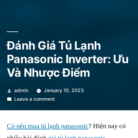
Đánh Giá Tủ Lạnh
Panasonic Inverter: Ưu
Và Nhược Điểm
Posted
admin
January 10, 2023
by
on
Leave a comment
Đánh
Giá
Có nên mua tủ lạnh panasonic
Tủ
? Hiện nay có
Lạnh