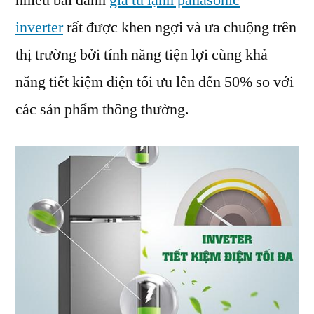
nhiều bài đánh
giá tủ lạnh panasonic
Panasonic
inverter
rất được khen ngợi và ưa chuộng trên
Inverter:
Ưu
thị trường bởi tính năng tiện lợi cùng khả
Và
năng tiết kiệm điện tối ưu lên đến 50% so với
Nhược
các sản phẩm thông thường.
Điểm