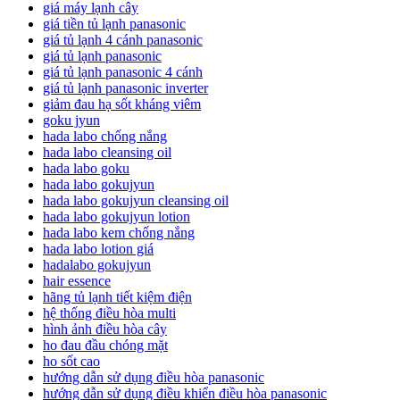
giá máy lạnh cây
giá tiền tủ lạnh panasonic
giá tủ lạnh 4 cánh panasonic
giá tủ lạnh panasonic
giá tủ lạnh panasonic 4 cánh
giá tủ lạnh panasonic inverter
giảm đau hạ sốt kháng viêm
goku jyun
hada labo chống nắng
hada labo cleansing oil
hada labo goku
hada labo gokujyun
hada labo gokujyun cleansing oil
hada labo gokujyun lotion
hada labo kem chống nắng
hada labo lotion giá
hadalabo gokujyun
hair essence
hãng tủ lạnh tiết kiệm điện
hệ thống điều hòa multi
hình ảnh điều hòa cây
ho đau đầu chóng mặt
ho sốt cao
hướng dẫn sử dụng điều hòa panasonic
hướng dẫn sử dụng điều khiển điều hòa panasonic