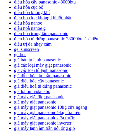
điều hòa cây panasonic 48000btu
điều hòa cục bộ
điều hòa không khí
điều hoà lọc không khí tốt nhất
điều hòa nanoe
điều hoà nanoe g
điều hòa trung tâm panasonic
điều hòa tủ đứng panasonic 28000btu 1 chiều
điều trị da nhạy cảm
gel sunscreen
gerber
giá bán tủ lạnh panasonic
giá các loại máy giặt panasonic
giá các loại tủ lạnh panasonic
giá điều hòa âm trần panasonic
giá điều hòa cây panasonic
giá điều hoà tủ đứng panasonic
giá lotion hada labo
giá máy giặt 9kg panasonic
giá máy giặt panasonic
giá máy giặt panasonic 10kg cửa ngang
giá máy giặt panasonic 9kg cửa trên
giá máy giặt panasonic cửa trước
giá máy giặt panasonic inverter
giá máy lạnh âm trần nối ống gió