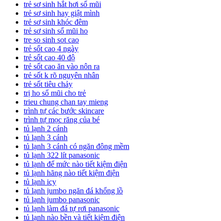
trẻ sơ sinh hắt hơi sổ mũi
trẻ sơ sinh hay giật mình
trẻ sơ sinh khóc đêm
trẻ sơ sinh sổ mũi ho
tre so sinh sot cao
trẻ sốt cao 4 ngày
trẻ sốt cao 40 độ
trẻ sốt cao ăn vào nôn ra
trẻ sốt k rõ nguyên nhân
trẻ sốt tiêu chảy
trị ho sổ mũi cho trẻ
trieu chung chan tay mieng
trình tự các bước skincare
trình tự mọc răng của bé
tủ lạnh 2 cánh
tủ lạnh 3 cánh
tủ lạnh 3 cánh có ngăn đông mềm
tủ lạnh 322 lít panasonic
tủ lạnh để mức nào tiết kiệm điện
tủ lạnh hãng nào tiết kiệm điện
tủ lạnh icy
tủ lạnh jumbo ngăn đá khổng lồ
tủ lạnh jumbo panasonic
tủ lạnh làm đá tự rơi panasonic
tủ lạnh nào bền và tiết kiệm điện