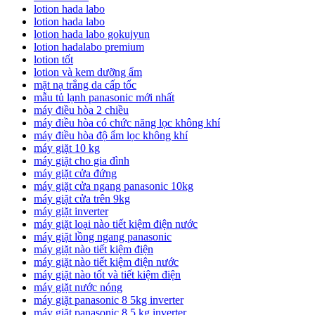
lotion hada labo
lotion hada labo
lotion hada labo gokujyun
lotion hadalabo premium
lotion tốt
lotion và kem dưỡng ẩm
mặt nạ trắng da cấp tốc
mẫu tủ lạnh panasonic mới nhất
máy điều hòa 2 chiều
máy điều hòa có chức năng lọc không khí
máy điều hòa độ ẩm lọc không khí
máy giặt 10 kg
máy giặt cho gia đình
máy giặt cửa đứng
máy giặt cửa ngang panasonic 10kg
máy giặt cửa trên 9kg
máy giặt inverter
máy giặt loại nào tiết kiệm điện nước
máy giặt lồng ngang panasonic
máy giặt nào tiết kiệm điện
máy giặt nào tiết kiệm điện nước
máy giặt nào tốt và tiết kiệm điện
máy giặt nước nóng
máy giặt panasonic 8 5kg inverter
máy giặt panasonic 8.5 kg inverter