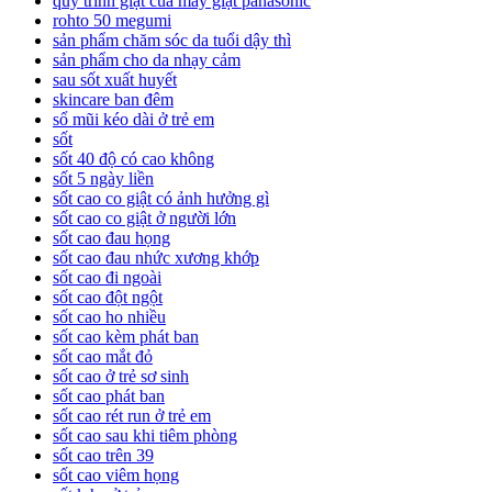
quy trình giặt của máy giặt panasonic
rohto 50 megumi
sản phẩm chăm sóc da tuổi dậy thì
sản phẩm cho da nhạy cảm
sau sốt xuất huyết
skincare ban đêm
sổ mũi kéo dài ở trẻ em
sốt
sốt 40 độ có cao không
sốt 5 ngày liền
sốt cao co giật có ảnh hưởng gì
sốt cao co giật ở người lớn
sốt cao đau họng
sốt cao đau nhức xương khớp
sốt cao đi ngoài
sốt cao đột ngột
sốt cao ho nhiều
sốt cao kèm phát ban
sốt cao mắt đỏ
sốt cao ở trẻ sơ sinh
sốt cao phát ban
sốt cao rét run ở trẻ em
sốt cao sau khi tiêm phòng
sốt cao trên 39
sốt cao viêm họng