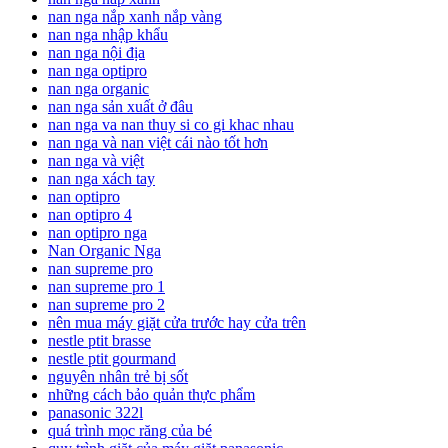
nan nga nắp xanh nắp vàng
nan nga nhập khẩu
nan nga nội địa
nan nga optipro
nan nga organic
nan nga sản xuất ở đâu
nan nga va nan thuy si co gi khac nhau
nan nga và nan việt cái nào tốt hơn
nan nga và việt
nan nga xách tay
nan optipro
nan optipro 4
nan optipro nga
Nan Organic Nga
nan supreme pro
nan supreme pro 1
nan supreme pro 2
nên mua máy giặt cửa trước hay cửa trên
nestle ptit brasse
nestle ptit gourmand
nguyên nhân trẻ bị sốt
những cách bảo quản thực phẩm
panasonic 322l
quá trình mọc răng của bé