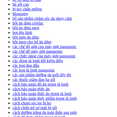
bé sốt cao
bị tay chân miệng
blossomy
bộ sản phẩm chăm sóc da nhạy cảm
bột ăn dặm cerelac
bột ăn dặm ngọt
bọt dịu lành
bột mặn ăn dặm
bột ngọt cho bé ăn dặm
các chế độ giặt của máy giặt panasonic
các chế độ máy giặt panasonic
các chức năng của máy giặt panasonic
các dòng tủ lạnh tiết kiệm điện
các loại đau đầu
các loại tủ lạnh panasonic
các sản phẩm dưỡng da tuổi dậy thì
các thuốc giảm đau hạ sốt
cách bảo quản đồ ăn trong tủ lạnh
cách bảo quản thức ăn
cách bảo quản thức ăn trong tủ lạnh
cách bảo quản thực phẩm trong tủ lạnh
cach cham soc tre bi ho
cách chữa trẻ sơ sinh bị sốt
cách dưỡng trắng da toàn thân sau sinh