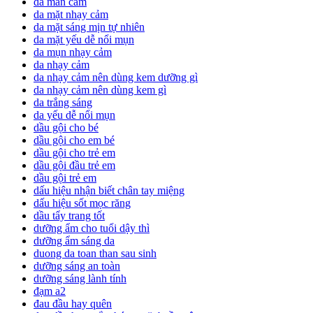
da mẫn cảm
da mặt nhạy cảm
da mặt sáng mịn tự nhiên
da mặt yếu dễ nổi mụn
da mụn nhạy cảm
da nhạy cảm
da nhạy cảm nên dùng kem dưỡng gì
da nhạy cảm nên dùng kem gì
da trắng sáng
da yếu dễ nổi mụn
dầu gội cho bé
dầu gội cho em bé
dầu gội cho trẻ em
dầu gội đầu trẻ em
dầu gội trẻ em
dấu hiệu nhận biết chân tay miệng
dấu hiệu sốt mọc răng
dầu tẩy trang tốt
dưỡng ẩm cho tuổi dậy thì
dưỡng ẩm sáng da
duong da toan than sau sinh
dưỡng sáng an toàn
dưỡng sáng lành tính
đạm a2
đau đầu hay quên