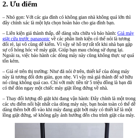
2. Ưu điểm
– Nhỏ gọn: Với các gia đình có không gian nhà không quá lớn thì
đây chính xác là một lựa chọn hoàn hảo cho gia đình bạn.
– Liên kiện giá thành thấp, dễ dàng sửa chữa và bảo hành:
Giá máy
giặt cửa trước panasonic
về các phần linh kiện có thể nói là tương
đối rẻ, lại vô cùng dễ kiếm. Vì vậy sẽ hỗ trợ rất tốt khi nhà bạn gặp
sự cố hỏng hóc về máy giặt. Giúp bạn mau chóng sử dụng lại.
Ngoài ra, việc bảo hành các dòng máy này cũng không thực sự quá
tốn kém.
– Giá rẻ trên thị trường: Như đã nói ở trên, thiết kế của dòng máy
này là tương đối đơn giản, gọn nhẹ. Vì vậy mà giá thành để sở hữu
nó cũng không quá cao. Chỉ với mức tiền từ 5 triệu đồng là bạn đã
có thể đón ngay một chiếc máy giặt lồng đứng về nhà.
– Thay đổi lượng đồ giặt khi đang vận hành: Đây chính là một trong
các ưu điểm nổi bật nhất của dòng máy này, bạn hoàn toàn có thể dễ
dàng thêm bớt đồ vào khi máy đang giặt bởi máy có thiết kế là một
lồng giặt đứng, sẽ không gây ảnh hưởng đến chu trình giặt của máy.