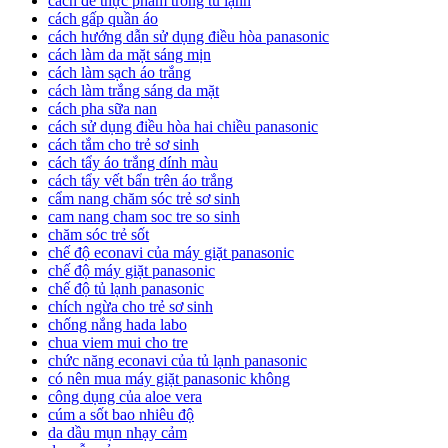
cách để thực phẩm trong tủ lạnh
cách gấp quần áo
cách hướng dẫn sử dụng điều hòa panasonic
cách làm da mặt sáng mịn
cách làm sạch áo trắng
cách làm trắng sáng da mặt
cách pha sữa nan
cách sử dụng điều hòa hai chiều panasonic
cách tắm cho trẻ sơ sinh
cách tẩy áo trắng dính màu
cách tẩy vết bẩn trên áo trắng
cẩm nang chăm sóc trẻ sơ sinh
cam nang cham soc tre so sinh
chăm sóc trẻ sốt
chế độ econavi của máy giặt panasonic
chế độ máy giặt panasonic
chế độ tủ lạnh panasonic
chích ngừa cho trẻ sơ sinh
chống nắng hada labo
chua viem mui cho tre
chức năng econavi của tủ lạnh panasonic
có nên mua máy giặt panasonic không
công dụng của aloe vera
cúm a sốt bao nhiêu độ
da dầu mụn nhạy cảm