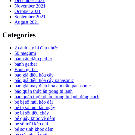
December 2021
November 2021
October 2021
September 2021
August 2021
Categories
2 cánh tay bị đau nhức
50 megumi
bánh ăn dặm gerber
bánh gerber
Banh gerber
báo giá điều hòa cây
báo giá điều hòa cây panasonic
báo giá máy điều hòa âm trần panasonic
bảo quản thức ăn trong tủ lạnh
bảo quản thực phẩm trong tủ lạnh đúng cách
bé bị sổ mũi kéo dài
bé bị sổ mũi lâu ngày
bé bị sốt tiêu chảy
bé quấy khóc về đêm
bé sổ mũi kéo dài
bé sơ sinh khóc đêm
bé sơ sinh sổ mũi