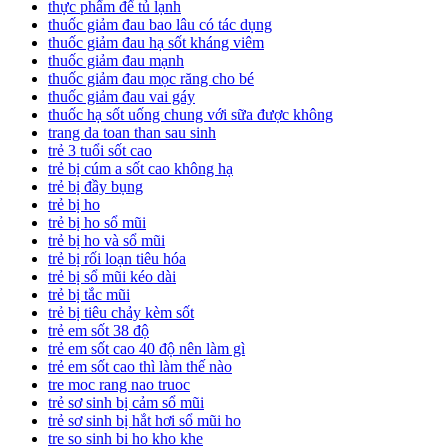
thực phẩm để tủ lạnh
thuốc giảm đau bao lâu có tác dụng
thuốc giảm đau hạ sốt kháng viêm
thuốc giảm đau mạnh
thuốc giảm đau mọc răng cho bé
thuốc giảm đau vai gáy
thuốc hạ sốt uống chung với sữa được không
trang da toan than sau sinh
trẻ 3 tuổi sốt cao
trẻ bị cúm a sốt cao không hạ
trẻ bị đầy bụng
trẻ bị ho
trẻ bị ho sổ mũi
trẻ bị ho và sổ mũi
trẻ bị rối loạn tiêu hóa
trẻ bị sổ mũi kéo dài
trẻ bị tắc mũi
trẻ bị tiêu chảy kèm sốt
trẻ em sốt 38 độ
trẻ em sốt cao 40 độ nên làm gì
trẻ em sốt cao thì làm thế nào
tre moc rang nao truoc
trẻ sơ sinh bị cảm sổ mũi
trẻ sơ sinh bị hắt hơi sổ mũi ho
tre so sinh bi ho kho khe