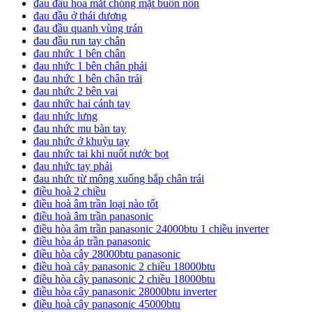
đau đầu hoa mắt chóng mặt buồn nôn
đau đầu ở thái dương
đau đầu quanh vùng trán
đau đầu run tay chân
đau nhức 1 bên chân
đau nhức 1 bên chân phải
đau nhức 1 bên chân trái
đau nhức 2 bên vai
đau nhức hai cánh tay
đau nhức lưng
đau nhức mu bàn tay
đau nhức ở khuỷu tay
đau nhức tai khi nuốt nước bọt
đau nhức tay phải
đau nhức từ mông xuống bắp chân trái
điều hoà 2 chiều
điều hoà âm trần loại nào tốt
điều hoà âm trần panasonic
điều hòa âm trần panasonic 24000btu 1 chiều inverter
điều hòa áp trần panasonic
điều hòa cây 28000btu panasonic
điều hoà cây panasonic 2 chiều 18000btu
điều hòa cây panasonic 2 chiều 18000btu
điều hòa cây panasonic 28000btu inverter
điều hoà cây panasonic 45000btu