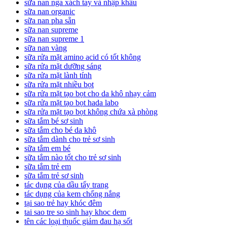
sữa nan nga xách tay và nhập khẩu
sữa nan organic
sữa nan pha sẵn
sữa nan supreme
sữa nan supreme 1
sữa nan vàng
sữa rửa mặt amino acid có tốt không
sữa rửa mặt dưỡng sáng
sữa rửa mặt lành tính
sữa rửa mặt nhiều bọt
sữa rửa mặt tạo bọt cho da khô nhạy cảm
sữa rửa mặt tạo bọt hada labo
sữa rửa mặt tạo bọt không chứa xà phòng
sữa tắm bé sơ sinh
sữa tắm cho bé da khô
sữa tắm dành cho trẻ sơ sinh
sữa tắm em bé
sữa tắm nào tốt cho trẻ sơ sinh
sữa tắm trẻ em
sữa tắm trẻ sơ sinh
tác dụng của dầu tẩy trang
tác dụng của kem chống nắng
tại sao trẻ hay khóc đêm
tai sao tre so sinh hay khoc dem
tên các loại thuốc giảm đau hạ sốt