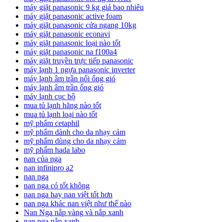
máy giặt panasonic 9 kg giá bao nhiêu
máy giặt panasonic active foam
máy giặt panasonic cửa ngang 10kg
máy giặt panasonic econavi
máy giặt panasonic loại nào tốt
máy giặt panasonic na f100a4
máy giặt truyền trực tiếp panasonic
máy lạnh 1 ngựa panasonic inverter
máy lạnh âm trần nối ống gió
máy lạnh âm trần ống gió
máy lạnh cục bộ
mua tủ lạnh hãng nào tốt
mua tủ lạnh loại nào tốt
mỹ phẩm cetaphil
mỹ phẩm dành cho da nhạy cảm
mỹ phẩm dùng cho da nhạy cảm
mỹ phẩm hada labo
nan của nga
nan infinipro a2
nan nga
nan nga có tốt không
nan nga hay nan việt tốt hơn
nan nga khác nan việt như thế nào
Nan Nga nắp vàng và nắp xanh
nan nga nắp xanh