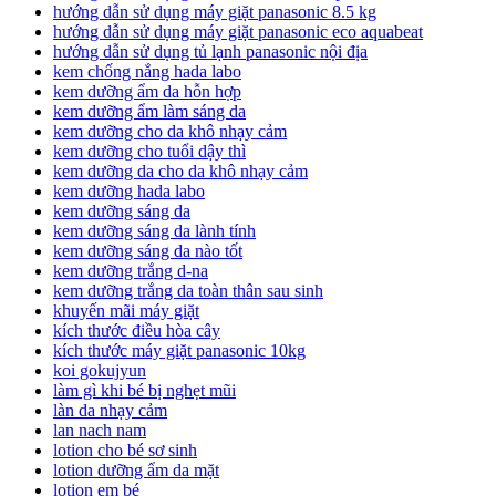
hướng dẫn sử dụng máy giặt panasonic 8.5 kg
hướng dẫn sử dụng máy giặt panasonic eco aquabeat
hướng dẫn sử dụng tủ lạnh panasonic nội địa
kem chống nắng hada labo
kem dưỡng ẩm da hỗn hợp
kem dưỡng ẩm làm sáng da
kem dưỡng cho da khô nhạy cảm
kem dưỡng cho tuổi dậy thì
kem dưỡng da cho da khô nhạy cảm
kem dưỡng hada labo
kem dưỡng sáng da
kem dưỡng sáng da lành tính
kem dưỡng sáng da nào tốt
kem dưỡng trắng d-na
kem dưỡng trắng da toàn thân sau sinh
khuyến mãi máy giặt
kích thước điều hòa cây
kích thước máy giặt panasonic 10kg
koi gokujyun
làm gì khi bé bị nghẹt mũi
làn da nhạy cảm
lan nach nam
lotion cho bé sơ sinh
lotion dưỡng ẩm da mặt
lotion em bé