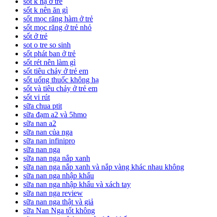
sốt k hạ ở trẻ
sốt k nên ăn gì
sốt mọc răng hàm ở trẻ
sốt mọc răng ở trẻ nhỏ
sốt ở trẻ
sot o tre so sinh
sốt phát ban ở trẻ
sốt rét nên làm gì
sốt tiêu chảy ở trẻ em
sốt uống thuốc không hạ
sốt và tiêu chảy ở trẻ em
sốt vi rút
sữa chua ptit
sữa đạm a2 và 5hmo
sữa nan a2
sữa nan của nga
sữa nan infinipro
sữa nan nga
sữa nan nga nắp xanh
sữa nan nga nắp xanh và nắp vàng khác nhau không
sữa nan nga nhập khẩu
sữa nan nga nhập khẩu và xách tay
sữa nan nga review
sữa nan nga thật và giả
sữa Nan Nga tốt không