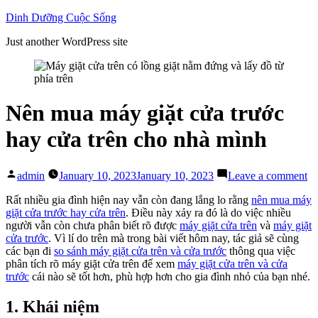
Skip
Dinh Dưỡng Cuộc Sống
to
Just another WordPress site
content
Nên mua máy giặt cửa trước
hay cửa trên cho nhà mình
Posted
on
admin
January 10, 2023
January 10, 2023
Leave a comment
by
N
m
Rất nhiều gia đình hiện nay vẫn còn đang lắng lo rằng
nên mua máy
m
giặt cửa trước hay cửa trên
. Điều này xảy ra đó là do việc nhiều
gi
người vẫn còn chưa phân biết rõ được
máy giặt cửa trên
và
máy giặt
cử
cửa trước
. Vì lí do trên mà trong bài viết hôm nay, tác giả sẽ cùng
tr
các bạn đi
so sánh máy giặt cửa trên và cửa trước
thông qua việc
ha
phân tích rõ máy giặt cửa trên để xem
máy giặt cửa trên và cửa
cử
trước
cái nào sẽ tốt hơn, phù hợp hơn cho gia đình nhỏ của bạn nhé.
tr
ch
1. Khái niệm
nh