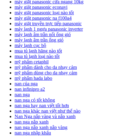
máy giặt panasonic cửa ngang 10kg
máy giặt panasonic econavi
máy giặt panasonic loại nào tốt
máy giặt panasonic na f100a4
máy giặt truyền trực tiếp panasonic
máy lạnh 1 ngựa panasonic inverter
máy lạnh âm trần nối ống gió
máy lạnh âm trần ống gió
máy lạnh cục bộ
mua tủ lạnh hãng nào tốt
mua tủ lạnh loại nào tốt
mỹ phẩm cetaphil
mỹ phẩm dành cho da nhạy cảm
mỹ phẩm dùng cho da nhạy cảm
mỹ phẩm hada labo
nan của nga
nan infinipro a2
nan nga
nan nga có tốt không
nan nga hay nan việt tốt hơn
nan nga khác nan việt như thế nào
Nan Nga nắp vàng và nắp xanh
nan nga nắp xanh
nan nga nắp xanh nắp vàng
nan nga nhập khẩu