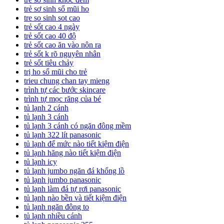
trẻ sơ sinh sổ mũi ho
tre so sinh sot cao
trẻ sốt cao 4 ngày
trẻ sốt cao 40 độ
trẻ sốt cao ăn vào nôn ra
trẻ sốt k rõ nguyên nhân
trẻ sốt tiêu chảy
trị ho sổ mũi cho trẻ
trieu chung chan tay mieng
trình tự các bước skincare
trình tự mọc răng của bé
tủ lạnh 2 cánh
tủ lạnh 3 cánh
tủ lạnh 3 cánh có ngăn đông mềm
tủ lạnh 322 lít panasonic
tủ lạnh để mức nào tiết kiệm điện
tủ lạnh hãng nào tiết kiệm điện
tủ lạnh icy
tủ lạnh jumbo ngăn đá khổng lồ
tủ lạnh jumbo panasonic
tủ lạnh làm đá tự rơi panasonic
tủ lạnh nào bền và tiết kiệm điện
tủ lạnh ngăn đông to
tủ lạnh nhiều cánh