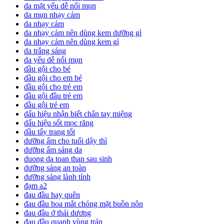
da mặt yếu dễ nổi mụn
da mụn nhạy cảm
da nhạy cảm
da nhạy cảm nên dùng kem dưỡng gì
da nhạy cảm nên dùng kem gì
da trắng sáng
da yếu dễ nổi mụn
dầu gội cho bé
dầu gội cho em bé
dầu gội cho trẻ em
dầu gội đầu trẻ em
dầu gội trẻ em
dấu hiệu nhận biết chân tay miệng
dấu hiệu sốt mọc răng
dầu tẩy trang tốt
dưỡng ẩm cho tuổi dậy thì
dưỡng ẩm sáng da
duong da toan than sau sinh
dưỡng sáng an toàn
dưỡng sáng lành tính
đạm a2
đau đầu hay quên
đau đầu hoa mắt chóng mặt buồn nôn
đau đầu ở thái dương
đau đầu quanh vùng trán