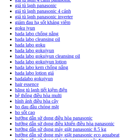
giá tủ lạnh panasonic
giá tủ lạnh panasonic 4 cánh
giá tủ lạnh panasonic inverter
giảm đau hạ sốt kháng viêm
goku jyun
hada labo chống nắng
hada labo cleansing oil
hada labo goku
hada labo gokujyun
hada labo gokujyun cleansing oil
hada labo gokujyun lotion
hada labo kem chống nắng
hada labo lotion giá
hadalabo gokujyun
hair essence
hãng tủ lạnh tiết kiệm điện
hệ thống điều hòa multi
hình ảnh điều hòa cây
ho đau đầu chóng mặt
ho sốt cao
hướng dẫn sử dụng điều hòa panasonic
hướng dẫn sử dụng điều khiển điều hòa panasonic
hướng dẫn sử dụng máy giặt panasonic 8.5 kg
hướng dẫn sử dụng máy giặt panasonic eco aquabeat