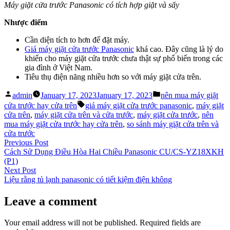
Máy giặt cửa trước Panasonic có tích hợp giặt và sấy
Nhược điểm
Cần diện tích to hơn để đặt máy.
Giá máy giặt cửa trước Panasonic
khá cao. Đây cũng là lý do
khiến cho máy giặt cửa trước chưa thật sự phổ biến trong các
gia đình ở Việt Nam.
Tiêu thụ điện năng nhiều hơn so với máy giặt cửa trên.
Posted
Posted
admin
January 17, 2023
January 17, 2023
nên mua máy giặt
by
in
Tags:
cửa trước hay cửa trên
giá máy giặt cửa trước panasonic
,
máy giặt
cửa trên
,
máy giặt cửa trên và cửa trước
,
máy giặt cửa trước
,
nên
mua máy giặt cửa trước hay cửa trên
,
so sánh máy giặt cửa trên và
cửa trước
Post
Previous
Previous Post
post:
Cách Sử Dụng Điều Hòa Hai Chiều Panasonic CU/CS-YZ18XKH
navigation
(P1)
Next
Next Post
post:
Liệu rằng tủ lạnh panasonic có tiết kiệm điện không
Leave a comment
Your email address will not be published.
Required fields are