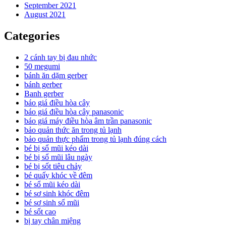
September 2021
August 2021
Categories
2 cánh tay bị đau nhức
50 megumi
bánh ăn dặm gerber
bánh gerber
Banh gerber
báo giá điều hòa cây
báo giá điều hòa cây panasonic
báo giá máy điều hòa âm trần panasonic
bảo quản thức ăn trong tủ lạnh
bảo quản thực phẩm trong tủ lạnh đúng cách
bé bị sổ mũi kéo dài
bé bị sổ mũi lâu ngày
bé bị sốt tiêu chảy
bé quấy khóc về đêm
bé sổ mũi kéo dài
bé sơ sinh khóc đêm
bé sơ sinh sổ mũi
bé sốt cao
bị tay chân miệng