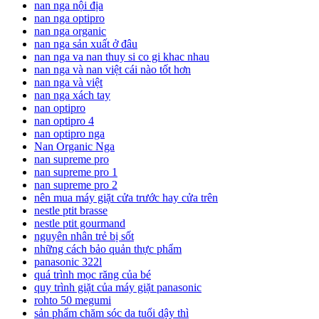
nan nga nội địa
nan nga optipro
nan nga organic
nan nga sản xuất ở đâu
nan nga va nan thuy si co gi khac nhau
nan nga và nan việt cái nào tốt hơn
nan nga và việt
nan nga xách tay
nan optipro
nan optipro 4
nan optipro nga
Nan Organic Nga
nan supreme pro
nan supreme pro 1
nan supreme pro 2
nên mua máy giặt cửa trước hay cửa trên
nestle ptit brasse
nestle ptit gourmand
nguyên nhân trẻ bị sốt
những cách bảo quản thực phẩm
panasonic 322l
quá trình mọc răng của bé
quy trình giặt của máy giặt panasonic
rohto 50 megumi
sản phẩm chăm sóc da tuổi dậy thì