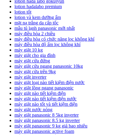
lotion hada labo gokujyun
lotion hadalabo premium
lotion tốt
lotion và kem dưỡng ẩm
mặt nạ trắng da cấp tốc
mẫu tủ lạnh panasonic mới nhất
máy điều hòa 2 chiều
máy điều hòa có chức năng lọc không khí
máy điều hòa độ ẩm lọc không khí
máy giặt 10 kg
máy giặt cho gia đình
máy giặt cửa đứng
máy giặt cửa ngang panasonic 10kg
máy giặt cửa trên 9kg
máy giặt inverter
máy giặt loại nào tiết kiệm điện nước
máy giặt lồng ngang panasonic
máy giặt nào tiết kiệm điện
máy giặt nào tiết kiệm điện nước
máy giặt nào tốt và tiết kiệm điện
máy giặt nước nóng
máy giặt panasonic 8 5kg inverter
máy giặt panasonic 8.5 kg inverter
máy giặt panasonic 9 kg giá bao nhiêu
máy giặt panasonic active foam