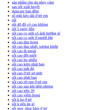
sản phẩm cho da nhạy cảm
sau sốt xuất huyết
skincare ban đêm
sổ mũi kéo dài ở trẻ em
sốt
sốt 40 độ có cao không
sốt 5 ngày liền
sốt cao co giật có ảnh hưởng gì
sốt cao co giật ở người lớn
sốt cao đau họng
sốt cao đau nhức xương khớp
sốt cao đi ngoài
sốt cao đột ngột
sốt cao ho nhiều
sốt cao kèm phát ban
sốt cao mắt đỏ
sốt cao ở trẻ sơ sinh
sốt cao phát ban
sốt cao rét run ở trẻ em
sốt cao sau khi tiêm phòng
sốt cao trên 39
sốt cao viêm họng
sốt k hạ ở trẻ
sốt k nên ăn gì
sốt mọc răng hàm ở trẻ