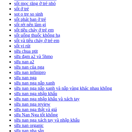
sốt mọc răng ở trẻ nhỏ
sốt ở trẻ
sot o tre so sinh
sốt phát ban ở trẻ
sốt rét nên làm gì
sốt tiêu chảy ở trẻ em
sốt uống thuốc không hạ
sốt và tiêu chảy ở trẻ em
sốt vi rút
sữa chua ptit
sữa đạm a2 và 5hmo
sữa nan a2
sữa nan của nga
sữa nan infinipro
sữa nan nga
sữa nan nga nắp xanh
sữa nan nga nắp xanh và nắp vàng khác nhau không
sữa nan nga nhập khẩu
sữa nan nga nhập khẩu và xách tay
sữa nan nga review
sữa nan nga thật và giả
sữa Nan Nga tốt không
sữa nan nga xách tay và nhập khẩu
sữa nan organic
sữa nan pha sẵn