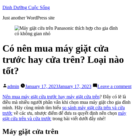
Skip
Dinh Dưỡng Cuộc Sống
to
Just another WordPress site
content
Có nên mua máy giặt cửa
trước hay cửa trên? Loại nào
tốt?
Posted
on
admin
January 17, 2023
January 17, 2023
Leave a comment
by
C
nê
Nên mua máy giặt cửa trước hay máy giặt cửa trên
? Đây có lẽ là
m
điều mà nhiều người phân vân khi chọn mua máy giặt cho gia đình
m
mình. Hãy cùng mình tìm hiểu
so sánh máy giặt cửa trên và cửa
gi
trước
về các ưu, nhược điểm để đưa ra quyết định nên chọn
máy
cử
giặt cửa trên và cửa trước
trong bài viết dưới đây nhé!
tr
ha
Máy giặt cửa trên
cử