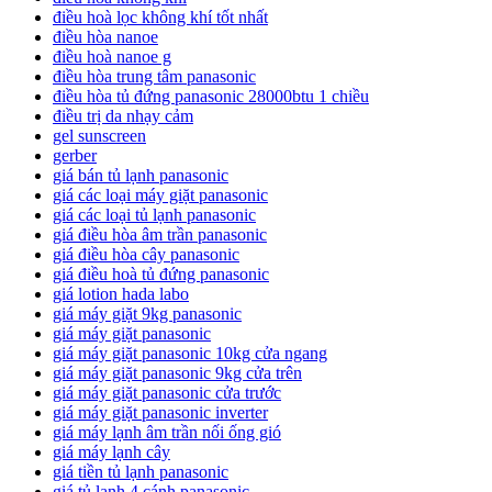
điều hoà lọc không khí tốt nhất
điều hòa nanoe
điều hoà nanoe g
điều hòa trung tâm panasonic
điều hòa tủ đứng panasonic 28000btu 1 chiều
điều trị da nhạy cảm
gel sunscreen
gerber
giá bán tủ lạnh panasonic
giá các loại máy giặt panasonic
giá các loại tủ lạnh panasonic
giá điều hòa âm trần panasonic
giá điều hòa cây panasonic
giá điều hoà tủ đứng panasonic
giá lotion hada labo
giá máy giặt 9kg panasonic
giá máy giặt panasonic
giá máy giặt panasonic 10kg cửa ngang
giá máy giặt panasonic 9kg cửa trên
giá máy giặt panasonic cửa trước
giá máy giặt panasonic inverter
giá máy lạnh âm trần nối ống gió
giá máy lạnh cây
giá tiền tủ lạnh panasonic
giá tủ lạnh 4 cánh panasonic