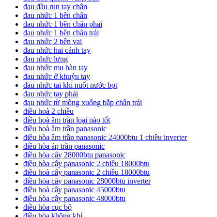
đau đầu run tay chân
đau nhức 1 bên chân
đau nhức 1 bên chân phải
đau nhức 1 bên chân trái
đau nhức 2 bên vai
đau nhức hai cánh tay
đau nhức lưng
đau nhức mu bàn tay
đau nhức ở khuỷu tay
đau nhức tai khi nuốt nước bọt
đau nhức tay phải
đau nhức từ mông xuống bắp chân trái
điều hoà 2 chiều
điều hoà âm trần loại nào tốt
điều hoà âm trần panasonic
điều hòa âm trần panasonic 24000btu 1 chiều inverter
điều hòa áp trần panasonic
điều hòa cây 28000btu panasonic
điều hòa cây panasonic 2 chiều 18000btu
điều hoà cây panasonic 2 chiều 18000btu
điều hòa cây panasonic 28000btu inverter
điều hoà cây panasonic 45000btu
điều hòa cây panasonic 48000btu
điều hòa cục bộ
điều hòa không khí