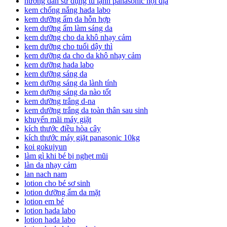
hướng dẫn sử dụng tủ lạnh panasonic nội địa
kem chống nắng hada labo
kem dưỡng ẩm da hỗn hợp
kem dưỡng ẩm làm sáng da
kem dưỡng cho da khô nhạy cảm
kem dưỡng cho tuổi dậy thì
kem dưỡng da cho da khô nhạy cảm
kem dưỡng hada labo
kem dưỡng sáng da
kem dưỡng sáng da lành tính
kem dưỡng sáng da nào tốt
kem dưỡng trắng d-na
kem dưỡng trắng da toàn thân sau sinh
khuyến mãi máy giặt
kích thước điều hòa cây
kích thước máy giặt panasonic 10kg
koi gokujyun
làm gì khi bé bị nghẹt mũi
làn da nhạy cảm
lan nach nam
lotion cho bé sơ sinh
lotion dưỡng ẩm da mặt
lotion em bé
lotion hada labo
lotion hada labo