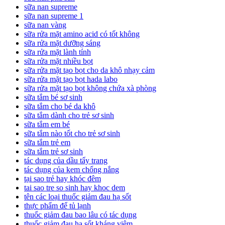
sữa nan supreme
sữa nan supreme 1
sữa nan vàng
sữa rửa mặt amino acid có tốt không
sữa rửa mặt dưỡng sáng
sữa rửa mặt lành tính
sữa rửa mặt nhiều bọt
sữa rửa mặt tạo bọt cho da khô nhạy cảm
sữa rửa mặt tạo bọt hada labo
sữa rửa mặt tạo bọt không chứa xà phòng
sữa tắm bé sơ sinh
sữa tắm cho bé da khô
sữa tắm dành cho trẻ sơ sinh
sữa tắm em bé
sữa tắm nào tốt cho trẻ sơ sinh
sữa tắm trẻ em
sữa tắm trẻ sơ sinh
tác dụng của dầu tẩy trang
tác dụng của kem chống nắng
tại sao trẻ hay khóc đêm
tai sao tre so sinh hay khoc dem
tên các loại thuốc giảm đau hạ sốt
thực phẩm để tủ lạnh
thuốc giảm đau bao lâu có tác dụng
thuốc giảm đau hạ sốt kháng viêm