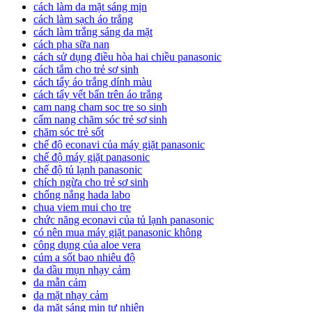
cách làm da mặt sáng mịn
cách làm sạch áo trắng
cách làm trắng sáng da mặt
cách pha sữa nan
cách sử dụng điều hòa hai chiều panasonic
cách tắm cho trẻ sơ sinh
cách tẩy áo trắng dính màu
cách tẩy vết bẩn trên áo trắng
cam nang cham soc tre so sinh
cẩm nang chăm sóc trẻ sơ sinh
chăm sóc trẻ sốt
chế độ econavi của máy giặt panasonic
chế độ máy giặt panasonic
chế độ tủ lạnh panasonic
chích ngừa cho trẻ sơ sinh
chống nắng hada labo
chua viem mui cho tre
chức năng econavi của tủ lạnh panasonic
có nên mua máy giặt panasonic không
công dụng của aloe vera
cúm a sốt bao nhiêu độ
da dầu mụn nhạy cảm
da mẫn cảm
da mặt nhạy cảm
da mặt sáng mịn tự nhiên