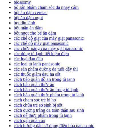
blossomy
bộ sản phẩm chăm sóc da nhạy cảm
bột ăn dặm cerelac
bột ăn dặm ngọt
bọt dịu lành
bột mặn ăn dặm
bột ngọt cho bé ăn dặm
các chế độ giặt của máy giặt panasonic
các chế độ máy giặt panasonic
các chức năng của máy giặt panasonic
các dòng tủ lạnh tiết kiệm điện
các loại đau đầu
các loại tủ lạnh panasonic
các sản phẩm dưỡng da tuổi dậy thì
các thuốc giảm đau hạ sốt
cách bảo quản đồ ăn trong tủ lạnh
cách bảo quản thức ăn
cách bảo quản thức ăn trong tủ lạnh
cách bảo quản thực phẩm trong tủ lạnh
cach cham soc tre bi ho
cách chữa trẻ sơ sinh bị sốt
cách dưỡng trắng da toàn thân sau sinh
cách để thực phẩm trong tủ lạnh
cách gấp quần áo
cách hướng dẫn sử dụng điều hòa panasonic