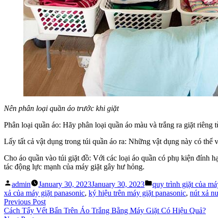
Nên phân loại quần áo trước khi giặt
Phân loại quần áo: Hãy phân loại quần áo màu và trắng ra giặt riêng 
Lấy tất cả vật dụng trong túi quần áo ra: Những vật dụng này có thể 
Cho áo quần vào túi giặt đồ: Với các loại áo quần có phụ kiện đính h
tác động lực mạnh của máy giặt gây hư hỏng.
Posted
Posted
admin
January 30, 2023
January 30, 2023
quy trình giặt của má
by
in
xả của máy giặt panasonic
,
ký hiệu trên máy giặt panasonic
,
nút xả n
Post
Previous
Previous Post
post:
Cách Tẩy Vết Bẩn Trên Áo Trắng Bằng Máy Giặt Có Hiệu Quả?
navigation