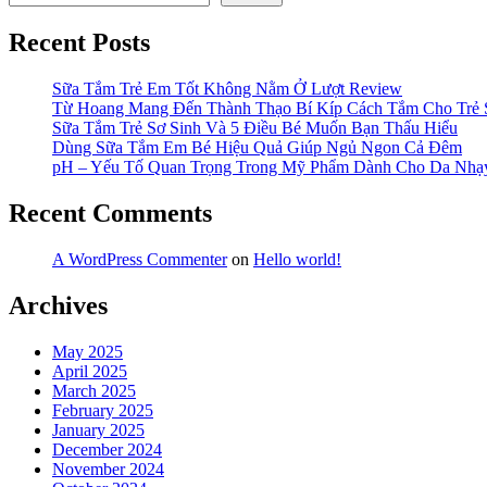
Recent Posts
Sữa Tắm Trẻ Em Tốt Không Nằm Ở Lượt Review
Từ Hoang Mang Đến Thành Thạo Bí Kíp Cách Tắm Cho Trẻ 
Sữa Tắm Trẻ Sơ Sinh Và 5 Điều Bé Muốn Bạn Thấu Hiểu
Dùng Sữa Tắm Em Bé Hiệu Quả Giúp Ngủ Ngon Cả Đêm
pH – Yếu Tố Quan Trọng Trong Mỹ Phẩm Dành Cho Da Nh
Recent Comments
A WordPress Commenter
on
Hello world!
Archives
May 2025
April 2025
March 2025
February 2025
January 2025
December 2024
November 2024