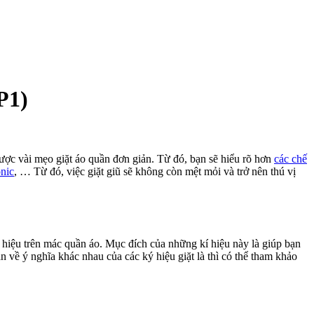
P1)
ợc vài mẹo giặt áo quần đơn giản. Từ đó, bạn sẽ hiểu rõ hơn
các chế
nic
, … Từ đó, việc giặt giũ sẽ không còn mệt mỏi và trở nên thú vị
ký hiệu trên mác quần áo. Mục đích của những kí hiệu này là giúp bạn
 về ý nghĩa khác nhau của các ký hiệu giặt là thì có thể tham khảo