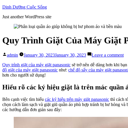
Skip
Dinh Dưỡng Cuộc Sống
to
Just another WordPress site
content
Quy Trình Giặt Của Máy Giặt 
Posted
on
admin
January 30, 2023
January 30, 2023
Leave a comment
by
Q
Tr
Quy trình giặt của máy giặt panasonic
sẽ trở nên dễ dàng hơn khi bạn
Gi
độ giặt của máy giặt panasonic
như:
chế độ sấy của máy giặt panason
C
hơn cho người sử dụng!
M
Gi
Hiểu rõ các ký hiệu giặt là trên mác quần 
Pa
Sạ
Bên cạnh việc tìm hiểu
các ký hiệu trên máy giặt panasonic
thì cách t
T
chọn cách làm sạch và giặt giũ quần áo phù hợp tránh bị hư hỏng và 
B
các hướng dẫn đơn giản sau đây:
M
(P