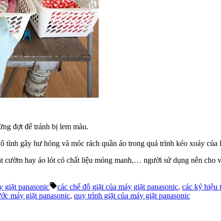
từng đợt để tránh bị lem màu.
vô tình gây hư hỏng và móc rách quần áo trong quá trình kéo xoáy của l
ạt cườm hay áo lót có chất liệu mỏng manh,… người sử dụng nên cho vào 
Tags:
y giặt panasonic
các chế độ giặt của máy giặt panasonic
,
các ký hiệu 
ước máy giặt panasonic
,
quy trình giặt của máy giặt panasonic