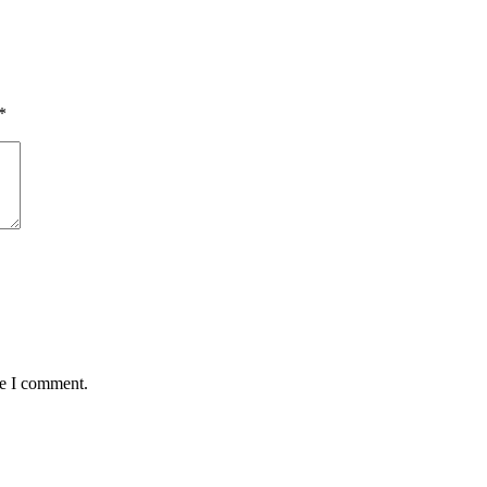
*
me I comment.