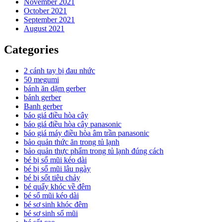
November 2021
October 2021
September 2021
August 2021
Categories
2 cánh tay bị đau nhức
50 megumi
bánh ăn dặm gerber
bánh gerber
Banh gerber
báo giá điều hòa cây
báo giá điều hòa cây panasonic
báo giá máy điều hòa âm trần panasonic
bảo quản thức ăn trong tủ lạnh
bảo quản thực phẩm trong tủ lạnh đúng cách
bé bị sổ mũi kéo dài
bé bị sổ mũi lâu ngày
bé bị sốt tiêu chảy
bé quấy khóc về đêm
bé sổ mũi kéo dài
bé sơ sinh khóc đêm
bé sơ sinh sổ mũi