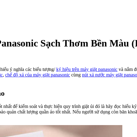
Panasonic Sạch Thơm Bền Màu (
uy
ình
 hiểu ý nghĩa các biểu tượng/
ký hiệu trên máy giặt panasonic
và nắm đư
ặt
ic
,
chế độ xả của máy giặt panasonic
cùng
nút xả nước máy giặt panaso
ủa
áy
ặt
áo
nasonic
ch
ốt nhất để kiểm soát và thực hiện quy trình giặt ủi đó là hãy đọc hiểu 
hơm
bảo quản chất lượng quần áo tốt nhất. Nếu người sử dụng còn băn khoăn
ền
àu
1)