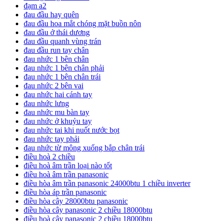
đạm a2
đau đầu hay quên
đau đầu hoa mắt chóng mặt buồn nôn
đau đầu ở thái dương
đau đầu quanh vùng trán
đau đầu run tay chân
đau nhức 1 bên chân
đau nhức 1 bên chân phải
đau nhức 1 bên chân trái
đau nhức 2 bên vai
đau nhức hai cánh tay
đau nhức lưng
đau nhức mu bàn tay
đau nhức ở khuỷu tay
đau nhức tai khi nuốt nước bọt
đau nhức tay phải
đau nhức từ mông xuống bắp chân trái
điều hoà 2 chiều
điều hoà âm trần loại nào tốt
điều hoà âm trần panasonic
điều hòa âm trần panasonic 24000btu 1 chiều inverter
điều hòa áp trần panasonic
điều hòa cây 28000btu panasonic
điều hòa cây panasonic 2 chiều 18000btu
điều hoà cây panasonic 2 chiều 18000btu