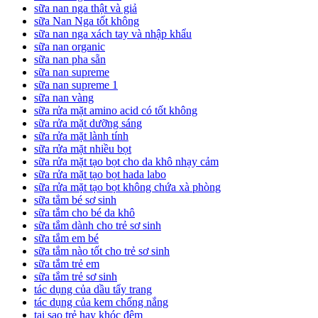
sữa nan nga thật và giả
sữa Nan Nga tốt không
sữa nan nga xách tay và nhập khẩu
sữa nan organic
sữa nan pha sẵn
sữa nan supreme
sữa nan supreme 1
sữa nan vàng
sữa rửa mặt amino acid có tốt không
sữa rửa mặt dưỡng sáng
sữa rửa mặt lành tính
sữa rửa mặt nhiều bọt
sữa rửa mặt tạo bọt cho da khô nhạy cảm
sữa rửa mặt tạo bọt hada labo
sữa rửa mặt tạo bọt không chứa xà phòng
sữa tắm bé sơ sinh
sữa tắm cho bé da khô
sữa tắm dành cho trẻ sơ sinh
sữa tắm em bé
sữa tắm nào tốt cho trẻ sơ sinh
sữa tắm trẻ em
sữa tắm trẻ sơ sinh
tác dụng của dầu tẩy trang
tác dụng của kem chống nắng
tại sao trẻ hay khóc đêm