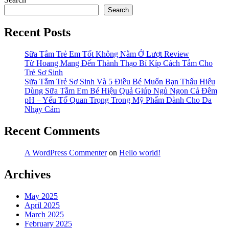
Search
Recent Posts
Sữa Tắm Trẻ Em Tốt Không Nằm Ở Lượt Review
Từ Hoang Mang Đến Thành Thạo Bí Kíp Cách Tắm Cho
Trẻ Sơ Sinh
Sữa Tắm Trẻ Sơ Sinh Và 5 Điều Bé Muốn Bạn Thấu Hiểu
Dùng Sữa Tắm Em Bé Hiệu Quả Giúp Ngủ Ngon Cả Đêm
pH – Yếu Tố Quan Trọng Trong Mỹ Phẩm Dành Cho Da
Nhạy Cảm
Recent Comments
A WordPress Commenter
on
Hello world!
Archives
May 2025
April 2025
March 2025
February 2025