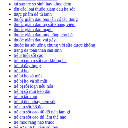
tai sao tre so sinh hay khoc dem
tên các loại thuốc giảm đau hạ sốt
thực phẩm để tủ lạnh
thuốc giảm đau bao lâu có tác dụng
thuốc giảm đau hạ sốt kháng viêm
thuốc giảm đau mạnh
thuốc giảm đau mọc răng cho bé
thuốc giảm đau vai gáy
thuốc hạ sốt uống chung với sữa được không
trang da toan than sau sinh
trẻ 3 tuổi sốt cao
trẻ bị cúm a sốt cao không hạ
trẻ bị đầy bụng
trẻ bị ho
trẻ bị ho sổ mũi
trẻ bị ho và sổ mũi
trẻ bị rối loạn tiêu hóa
trẻ bị sổ mũi kéo dài
trẻ bị tắc mũi
trẻ bị tiêu chảy kèm sốt
trẻ em sốt 38 độ
trẻ em sốt cao 40 độ nên làm gì
trẻ em sốt cao thì làm thế nào
tre moc rang nao truoc
trẻ sơ sinh bị cảm sổ mũi