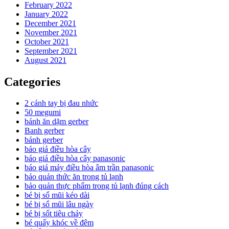
February 2022
January 2022
December 2021
November 2021
October 2021
September 2021
August 2021
Categories
2 cánh tay bị đau nhức
50 megumi
bánh ăn dặm gerber
Banh gerber
bánh gerber
báo giá điều hòa cây
báo giá điều hòa cây panasonic
báo giá máy điều hòa âm trần panasonic
bảo quản thức ăn trong tủ lạnh
bảo quản thực phẩm trong tủ lạnh đúng cách
bé bị sổ mũi kéo dài
bé bị sổ mũi lâu ngày
bé bị sốt tiêu chảy
bé quấy khóc về đêm