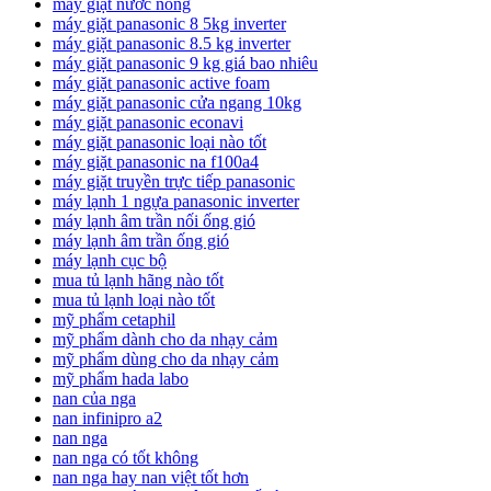
máy giặt nước nóng
máy giặt panasonic 8 5kg inverter
máy giặt panasonic 8.5 kg inverter
máy giặt panasonic 9 kg giá bao nhiêu
máy giặt panasonic active foam
máy giặt panasonic cửa ngang 10kg
máy giặt panasonic econavi
máy giặt panasonic loại nào tốt
máy giặt panasonic na f100a4
máy giặt truyền trực tiếp panasonic
máy lạnh 1 ngựa panasonic inverter
máy lạnh âm trần nối ống gió
máy lạnh âm trần ống gió
máy lạnh cục bộ
mua tủ lạnh hãng nào tốt
mua tủ lạnh loại nào tốt
mỹ phẩm cetaphil
mỹ phẩm dành cho da nhạy cảm
mỹ phẩm dùng cho da nhạy cảm
mỹ phẩm hada labo
nan của nga
nan infinipro a2
nan nga
nan nga có tốt không
nan nga hay nan việt tốt hơn