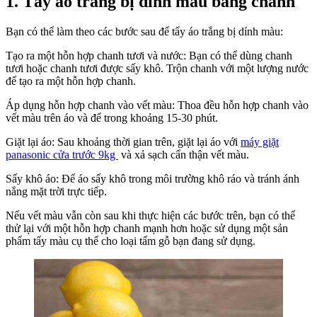
1. Tẩy áo trắng bị dính màu bằng chanh
Bạn có thể làm theo các bước sau để tẩy áo trắng bị dính màu:
Tạo ra một hỗn hợp chanh tươi và nước: Bạn có thể dùng chanh
tươi hoặc chanh tươi được sấy khô. Trộn chanh với một lượng nước
để tạo ra một hỗn hợp chanh.
Áp dụng hỗn hợp chanh vào vết màu: Thoa đều hỗn hợp chanh vào
vết màu trên áo và để trong khoảng 15-30 phút.
Giặt lại áo: Sau khoảng thời gian trên, giặt lại áo với
máy giặt
panasonic cửa trước 9kg
và xả sạch cẩn thận vết màu.
Sấy khô áo: Để áo sấy khô trong môi trường khô ráo và tránh ánh
nắng mặt trời trực tiếp.
Nếu vết màu vẫn còn sau khi thực hiện các bước trên, bạn có thể
thử lại với một hỗn hợp chanh mạnh hơn hoặc sử dụng một sản
phẩm tẩy màu cụ thể cho loại tấm gỗ bạn đang sử dụng.