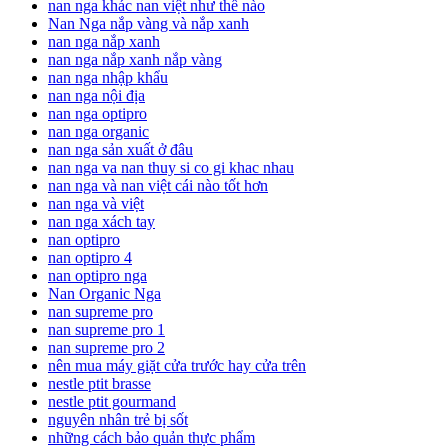
nan nga khác nan việt như thế nào
Nan Nga nắp vàng và nắp xanh
nan nga nắp xanh
nan nga nắp xanh nắp vàng
nan nga nhập khẩu
nan nga nội địa
nan nga optipro
nan nga organic
nan nga sản xuất ở đâu
nan nga va nan thuy si co gi khac nhau
nan nga và nan việt cái nào tốt hơn
nan nga và việt
nan nga xách tay
nan optipro
nan optipro 4
nan optipro nga
Nan Organic Nga
nan supreme pro
nan supreme pro 1
nan supreme pro 2
nên mua máy giặt cửa trước hay cửa trên
nestle ptit brasse
nestle ptit gourmand
nguyên nhân trẻ bị sốt
những cách bảo quản thực phẩm