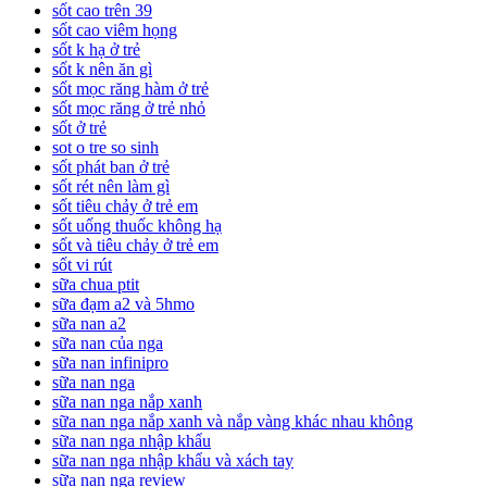
sốt cao trên 39
sốt cao viêm họng
sốt k hạ ở trẻ
sốt k nên ăn gì
sốt mọc răng hàm ở trẻ
sốt mọc răng ở trẻ nhỏ
sốt ở trẻ
sot o tre so sinh
sốt phát ban ở trẻ
sốt rét nên làm gì
sốt tiêu chảy ở trẻ em
sốt uống thuốc không hạ
sốt và tiêu chảy ở trẻ em
sốt vi rút
sữa chua ptit
sữa đạm a2 và 5hmo
sữa nan a2
sữa nan của nga
sữa nan infinipro
sữa nan nga
sữa nan nga nắp xanh
sữa nan nga nắp xanh và nắp vàng khác nhau không
sữa nan nga nhập khẩu
sữa nan nga nhập khẩu và xách tay
sữa nan nga review