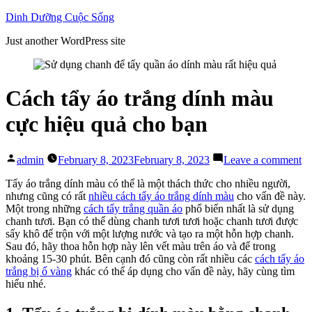
Skip
Dinh Dưỡng Cuộc Sống
to
Just another WordPress site
content
Cách tẩy áo trắng dính màu
cực hiệu quả cho bạn
Posted
on
admin
February 8, 2023
February 8, 2023
Leave a comment
by
C
tẩ
Tẩy áo trắng dính màu có thể là một thách thức cho nhiều người,
áo
nhưng cũng có rất
nhiều cách tẩy áo trắng dính màu
cho vấn đề này.
tr
Một trong những
cách tẩy trắng quần áo
phổ biến nhất là sử dụng
dí
chanh tươi. Bạn có thể dùng chanh tươi tươi hoặc chanh tươi được
m
sấy khô để trộn với một lượng nước và tạo ra một hỗn hợp chanh.
cự
Sau đó, hãy thoa hỗn hợp này lên vết màu trên áo và để trong
hi
khoảng 15-30 phút. Bên cạnh đó cũng còn rất nhiều các
cách tẩy áo
qu
trắng bị ố vàng
khác có thể áp dụng cho vấn đề này, hãy cùng tìm
ch
hiểu nhé.
bạ