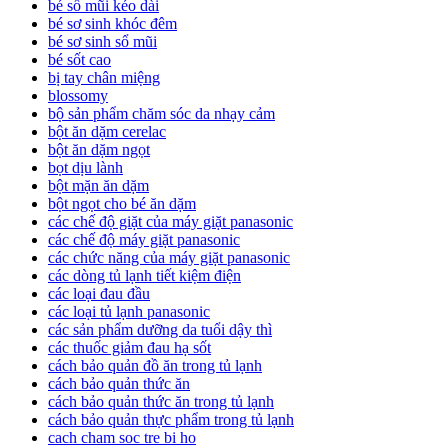
bé sổ mũi kéo dài
bé sơ sinh khóc đêm
bé sơ sinh sổ mũi
bé sốt cao
bị tay chân miệng
blossomy
bộ sản phẩm chăm sóc da nhạy cảm
bột ăn dặm cerelac
bột ăn dặm ngọt
bọt dịu lành
bột mặn ăn dặm
bột ngọt cho bé ăn dặm
các chế độ giặt của máy giặt panasonic
các chế độ máy giặt panasonic
các chức năng của máy giặt panasonic
các dòng tủ lạnh tiết kiệm điện
các loại đau đầu
các loại tủ lạnh panasonic
các sản phẩm dưỡng da tuổi dậy thì
các thuốc giảm đau hạ sốt
cách bảo quản đồ ăn trong tủ lạnh
cách bảo quản thức ăn
cách bảo quản thức ăn trong tủ lạnh
cách bảo quản thực phẩm trong tủ lạnh
cach cham soc tre bi ho