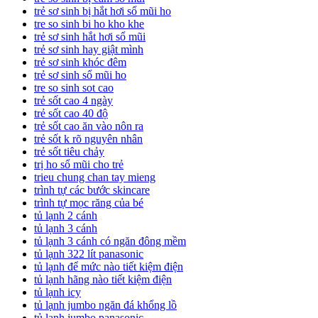
trẻ sơ sinh bị hắt hơi sổ mũi ho
tre so sinh bi ho kho khe
trẻ sơ sinh hắt hơi sổ mũi
trẻ sơ sinh hay giật mình
trẻ sơ sinh khóc đêm
trẻ sơ sinh sổ mũi ho
tre so sinh sot cao
trẻ sốt cao 4 ngày
trẻ sốt cao 40 độ
trẻ sốt cao ăn vào nôn ra
trẻ sốt k rõ nguyên nhân
trẻ sốt tiêu chảy
trị ho sổ mũi cho trẻ
trieu chung chan tay mieng
trình tự các bước skincare
trình tự mọc răng của bé
tủ lạnh 2 cánh
tủ lạnh 3 cánh
tủ lạnh 3 cánh có ngăn đông mềm
tủ lạnh 322 lít panasonic
tủ lạnh để mức nào tiết kiệm điện
tủ lạnh hãng nào tiết kiệm điện
tủ lạnh icy
tủ lạnh jumbo ngăn đá khổng lồ
tủ lạnh jumbo panasonic