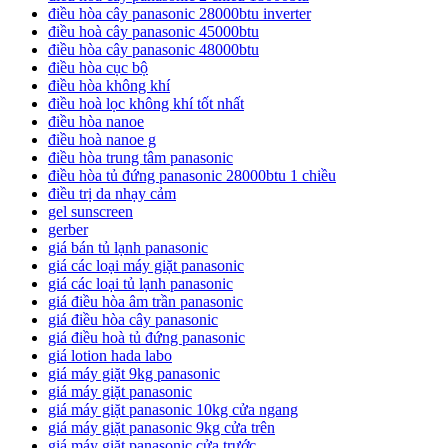
điều hòa cây panasonic 28000btu inverter
điều hoà cây panasonic 45000btu
điều hòa cây panasonic 48000btu
điều hòa cục bộ
điều hòa không khí
điều hoà lọc không khí tốt nhất
điều hòa nanoe
điều hoà nanoe g
điều hòa trung tâm panasonic
điều hòa tủ đứng panasonic 28000btu 1 chiều
điều trị da nhạy cảm
gel sunscreen
gerber
giá bán tủ lạnh panasonic
giá các loại máy giặt panasonic
giá các loại tủ lạnh panasonic
giá điều hòa âm trần panasonic
giá điều hòa cây panasonic
giá điều hoà tủ đứng panasonic
giá lotion hada labo
giá máy giặt 9kg panasonic
giá máy giặt panasonic
giá máy giặt panasonic 10kg cửa ngang
giá máy giặt panasonic 9kg cửa trên
giá máy giặt panasonic cửa trước