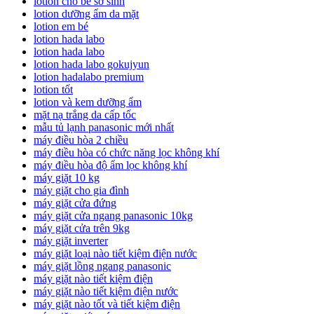
lotion cho bé sơ sinh
lotion dưỡng ẩm da mặt
lotion em bé
lotion hada labo
lotion hada labo
lotion hada labo gokujyun
lotion hadalabo premium
lotion tốt
lotion và kem dưỡng ẩm
mặt nạ trắng da cấp tốc
mẫu tủ lạnh panasonic mới nhất
máy điều hòa 2 chiều
máy điều hòa có chức năng lọc không khí
máy điều hòa độ ẩm lọc không khí
máy giặt 10 kg
máy giặt cho gia đình
máy giặt cửa đứng
máy giặt cửa ngang panasonic 10kg
máy giặt cửa trên 9kg
máy giặt inverter
máy giặt loại nào tiết kiệm điện nước
máy giặt lồng ngang panasonic
máy giặt nào tiết kiệm điện
máy giặt nào tiết kiệm điện nước
máy giặt nào tốt và tiết kiệm điện