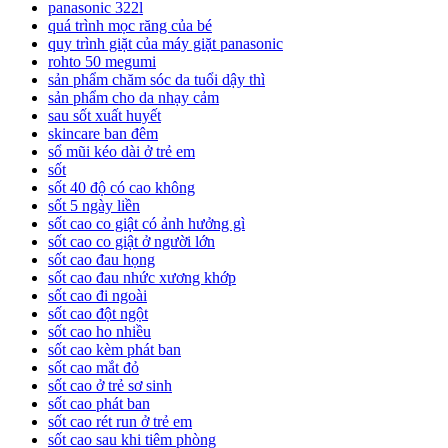
panasonic 322l
quá trình mọc răng của bé
quy trình giặt của máy giặt panasonic
rohto 50 megumi
sản phẩm chăm sóc da tuổi dậy thì
sản phẩm cho da nhạy cảm
sau sốt xuất huyết
skincare ban đêm
sổ mũi kéo dài ở trẻ em
sốt
sốt 40 độ có cao không
sốt 5 ngày liền
sốt cao co giật có ảnh hưởng gì
sốt cao co giật ở người lớn
sốt cao đau họng
sốt cao đau nhức xương khớp
sốt cao đi ngoài
sốt cao đột ngột
sốt cao ho nhiều
sốt cao kèm phát ban
sốt cao mắt đỏ
sốt cao ở trẻ sơ sinh
sốt cao phát ban
sốt cao rét run ở trẻ em
sốt cao sau khi tiêm phòng