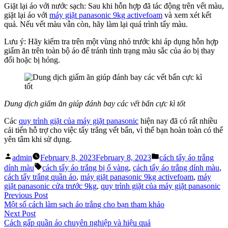
Giặt lại áo với nước sạch: Sau khi hỗn hợp đã tác động trên vết màu,
giặt lại áo với
máy giặt panasonic 9kg activefoam
và xem xét kết
quả. Nếu vết màu vẫn còn, hãy làm lại quá trình tẩy màu.
Lưu ý: Hãy kiểm tra trên một vùng nhỏ trước khi áp dụng hỗn hợp
giấm ăn trên toàn bộ áo để tránh tình trạng màu sắc của áo bị thay
đổi hoặc bị hỏng.
Dung dịch giấm ăn giúp đánh bay các vết bẩn cực kì tốt
Các
quy trình giặt của máy giặt panasonic
hiện nay đã có rất nhiều
cải tiến hỗ trợ cho việc tẩy trắng vết bẩn, vì thế bạn hoàn toàn có thể
yên tâm khi sử dụng.
Posted
Posted
admin
February 8, 2023
February 8, 2023
cách tẩy áo trắng
by
in
Tags:
dính màu
cách tẩy áo trắng bị ố vàng
,
cách tẩy áo trắng dính màu
,
cách tẩy trắng quần áo
,
máy giặt panasonic 9kg activefoam
,
máy
giặt panasonic cửa trước 9kg
,
quy trình giặt của máy giặt panasonic
Post
Previous
Previous Post
post:
Một số cách làm sạch áo trắng cho bạn tham khảo
navigation
Next
Next Post
post:
Cách gấp quần áo chuyên nghiệp và hiệu quả