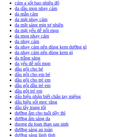
cúm a sốt bao nhiêu độ
da dầu mụn nhạy cảm
da mẫn cảm
da mặt nhạy cảm
da mặt sáng mịn tự nhiên
da mặt yếu dễ nổi mụn
da mụn nhạy cảm
da nhạy cảm
da nhạy cảm nên dùng kem dưỡng gì
da nhạy cảm nên dùng kem gì
da trắng sáng
da yếu dễ nổi mụn
dầu gội cho bé
dầu gội cho em bé
dầu gội cho trẻ em
dầu gội đầu trẻ em
dầu gội trẻ em
dấu hiệu nhận biết chân tay miệng
dấu hiệu sốt mọc răng
dầu tẩy trang tốt
dưỡng ẩm cho tuổi dậy thì
dưỡng ẩm sáng da
duong da toan than sau sinh
dưỡng sáng an toàn
dưỡng sáng lành tính