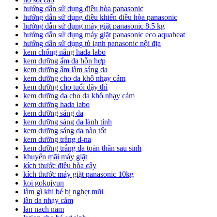
hướng dẫn sử dụng điều hòa panasonic
hướng dẫn sử dụng điều khiển điều hòa panasonic
hướng dẫn sử dụng máy giặt panasonic 8.5 kg
hướng dẫn sử dụng máy giặt panasonic eco aquabeat
hướng dẫn sử dụng tủ lạnh panasonic nội địa
kem chống nắng hada labo
kem dưỡng ẩm da hỗn hợp
kem dưỡng ẩm làm sáng da
kem dưỡng cho da khô nhạy cảm
kem dưỡng cho tuổi dậy thì
kem dưỡng da cho da khô nhạy cảm
kem dưỡng hada labo
kem dưỡng sáng da
kem dưỡng sáng da lành tính
kem dưỡng sáng da nào tốt
kem dưỡng trắng d-na
kem dưỡng trắng da toàn thân sau sinh
khuyến mãi máy giặt
kích thước điều hòa cây
kích thước máy giặt panasonic 10kg
koi gokujyun
làm gì khi bé bị nghẹt mũi
làn da nhạy cảm
lan nach nam