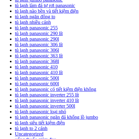
tủ lạnh làm đá tự rơi panasonic
tủ lạnh nào bền và tiết kiệm điện
tủ lạnh ngăn đông to
tủ lạnh nhiều cánh
tủ lạnh panasonic 255
tủ lạnh panasonic 290 lít
tủ lạnh panasonic 290l
tủ lạnh panasonic 306 lít
tủ lạnh panasonic 306l
tủ lạnh panasonic 363 lít
tủ lạnh panasonic 368l
tủ lạnh panasonic 410
tủ lạnh panasonic 410 lít
tủ lạnh panasonic 500l
tủ lạnh panasonic 600l
tủ lạnh panasonic có tiết kiệm điện không
tủ lạnh panasonic inverter 255 lít
tủ lạnh panasonic inverter 410 lít
tủ lạnh panasonic inverter 500l
tủ lạnh panasonic loại nhỏ
tủ lạnh panasonic ngăn đá khổng lồ jumbo
tủ lạnh siêu tiết kiệm điện
tủ lạnh to 2 cánh
Uncategorized