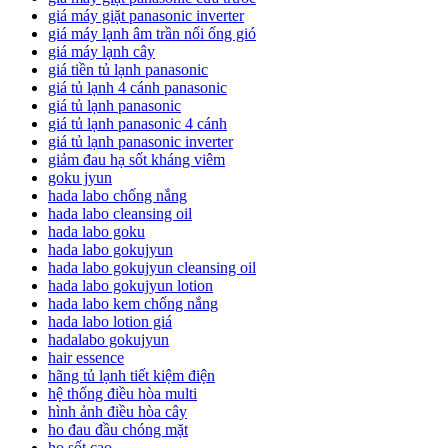
giá máy giặt panasonic inverter
giá máy lạnh âm trần nối ống gió
giá máy lạnh cây
giá tiền tủ lạnh panasonic
giá tủ lạnh 4 cánh panasonic
giá tủ lạnh panasonic
giá tủ lạnh panasonic 4 cánh
giá tủ lạnh panasonic inverter
giảm đau hạ sốt kháng viêm
goku jyun
hada labo chống nắng
hada labo cleansing oil
hada labo goku
hada labo gokujyun
hada labo gokujyun cleansing oil
hada labo gokujyun lotion
hada labo kem chống nắng
hada labo lotion giá
hadalabo gokujyun
hair essence
hãng tủ lạnh tiết kiệm điện
hệ thống điều hòa multi
hình ảnh điều hòa cây
ho đau đầu chóng mặt
ho sốt cao