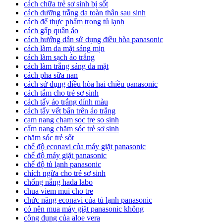
cách chữa trẻ sơ sinh bị sốt
cách dưỡng trắng da toàn thân sau sinh
cách để thực phẩm trong tủ lạnh
cách gấp quần áo
cách hướng dẫn sử dụng điều hòa panasonic
cách làm da mặt sáng mịn
cách làm sạch áo trắng
cách làm trắng sáng da mặt
cách pha sữa nan
cách sử dụng điều hòa hai chiều panasonic
cách tắm cho trẻ sơ sinh
cách tẩy áo trắng dính màu
cách tẩy vết bẩn trên áo trắng
cam nang cham soc tre so sinh
cẩm nang chăm sóc trẻ sơ sinh
chăm sóc trẻ sốt
chế độ econavi của máy giặt panasonic
chế độ máy giặt panasonic
chế độ tủ lạnh panasonic
chích ngừa cho trẻ sơ sinh
chống nắng hada labo
chua viem mui cho tre
chức năng econavi của tủ lạnh panasonic
có nên mua máy giặt panasonic không
công dụng của aloe vera