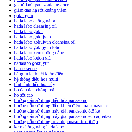
giá tủ lạnh panasonic inverter
giảm đau hạ sốt kháng viêm
goku jyun
hada labo chống nắng
hada labo cleansing oil
hada labo goku
hada labo gokujyun
hada labo gokujyun cleansing oil
hada labo gokujyun lotion
hada labo kem chống nắng
hada labo lotion giá
hadalabo gokujyun
hair essence
hãng tủ lạnh tiết kiệm điện
hệ thống điều hòa multi
hình ảnh điều hòa cây
ho đau đầu chóng mặt
ho sốt cao
hướng dẫn sử dụng điều hòa panasonic
hướng dẫn sử dụng điều khiển điều hòa panasonic
hướng dẫn sử dụng máy giặt panasonic 8.5 kg
hướng dẫn sử dụng máy giặt panasonic eco aquabeat
hướng dẫn sử dụng tủ lạnh panasonic nội địa
kem chống nắng hada labo