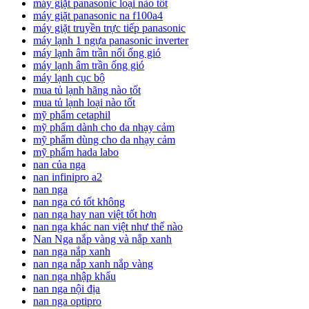
máy giặt panasonic loại nào tốt
máy giặt panasonic na f100a4
máy giặt truyền trực tiếp panasonic
máy lạnh 1 ngựa panasonic inverter
máy lạnh âm trần nối ống gió
máy lạnh âm trần ống gió
máy lạnh cục bộ
mua tủ lạnh hãng nào tốt
mua tủ lạnh loại nào tốt
mỹ phẩm cetaphil
mỹ phẩm dành cho da nhạy cảm
mỹ phẩm dùng cho da nhạy cảm
mỹ phẩm hada labo
nan của nga
nan infinipro a2
nan nga
nan nga có tốt không
nan nga hay nan việt tốt hơn
nan nga khác nan việt như thế nào
Nan Nga nắp vàng và nắp xanh
nan nga nắp xanh
nan nga nắp xanh nắp vàng
nan nga nhập khẩu
nan nga nội địa
nan nga optipro