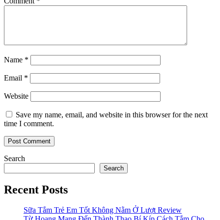
Comment
*
Name
*
Email
*
Website
Save my name, email, and website in this browser for the next
time I comment.
Search
Search
Recent Posts
Sữa Tắm Trẻ Em Tốt Không Nằm Ở Lượt Review
Từ Hoang Mang Đến Thành Thạo Bí Kíp Cách Tắm Cho