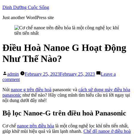
Skip
Dinh Dưỡng Cuộc Sống
to
Just another WordPress site
content
Điều Hoà Nanoe G Hoạt Động
Như Thế Nào?
Posted
admin
February 25, 2023
February 25, 2023
Leave a
by
on
comment
Điều
Nút
nanoe g trên điều hoà
panasonic và
cách sử dụng máy điều hòa
Hoà
panasonic
như thế nào? Hãy cùng mình tìm hiểu câu trả lời ngay tại
Nanoe
nội dung dưới đây nhé!
G
Hoạt
Động
Bộ lọc Nanoe-G trên điều hoà Panasonic
Như
Thế
Cơ chế
nanoe trên điều hòa
là một công nghệ lọc khí tiên tiến nhất,
Nào?
giúp khử mùi hiệu quả và làm lạnh nhanh.
Chế độ nanoe ở điều hoà