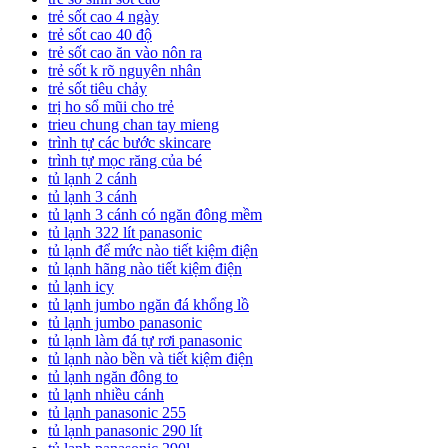
trẻ sốt cao 4 ngày
trẻ sốt cao 40 độ
trẻ sốt cao ăn vào nôn ra
trẻ sốt k rõ nguyên nhân
trẻ sốt tiêu chảy
trị ho sổ mũi cho trẻ
trieu chung chan tay mieng
trình tự các bước skincare
trình tự mọc răng của bé
tủ lạnh 2 cánh
tủ lạnh 3 cánh
tủ lạnh 3 cánh có ngăn đông mềm
tủ lạnh 322 lít panasonic
tủ lạnh để mức nào tiết kiệm điện
tủ lạnh hãng nào tiết kiệm điện
tủ lạnh icy
tủ lạnh jumbo ngăn đá khổng lồ
tủ lạnh jumbo panasonic
tủ lạnh làm đá tự rơi panasonic
tủ lạnh nào bền và tiết kiệm điện
tủ lạnh ngăn đông to
tủ lạnh nhiều cánh
tủ lạnh panasonic 255
tủ lạnh panasonic 290 lít