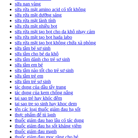
sữa nan vàng
sữa rửa mặt amino acid có tốt không
sữa rửa mặt dưỡng sáng
sữa rửa mặt lành tính
sữa rửa mặt nhiều bọt
sữa rửa mặt tạo bọt cho da khô nhạy cảm
sữa rửa mặt tạo bọt hada labo
sữa rửa mặt tạo bọt không chứa xà phòng
sữa tắm bé sơ sinh
sữa tắm cho bé da khô
sữa tắm dành cho trẻ sơ sinh
sữa tắm em bé
sữa tắm nào tốt cho trẻ sơ sinh
sữa tắm trẻ em
sữa tắm trẻ sơ sinh
tác dụng của dầu tẩy trang
tác dụng của kem chống nắng
tại sao trẻ hay khóc đêm
tai sao tre so sinh hay khoc dem
tên các loại thuốc giảm đau hạ sốt
thực phẩm để tủ lạnh
thuốc giảm đau bao lâu có tác dụng
thuốc giảm đau hạ sốt kháng viêm
thuốc giảm đau mạnh
thuốc giảm đau mọc răng cho bé