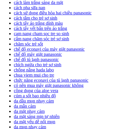
cách làm trắng sáng da mặt
cách pha sữa nan
cách sử dụng điều hòa hai chiều panasonic
cách tắm cho trẻ sơ sinh
cách tẩy áo trắng dính màu
cách tẩy vết bẩn trên áo trắng
cam nang cham soc tre so sinh
cẩm nang chăm sóc trẻ sơ sinh
chăm sóc trẻ sốt
chế độ econavi của máy giặt panasonic
chế độ máy giặt panasonic
chế độ tủ lạnh panasonic
chích ngừa cho trẻ sơ sinh
chống nắng hada labo
chua viem mui cho tre
chức năng econavi của tủ lạnh panasonic
có nên mua máy giặt panasonic không
công dụng của aloe vera
cúm a sốt bao nhiêu độ
da dầu mụn nhạy cảm
da mẫn cảm
da mặt nhạy cảm
da mặt sáng mịn tự nhiên
da mặt yếu dễ nổi mụn
da mụn nhạy cảm