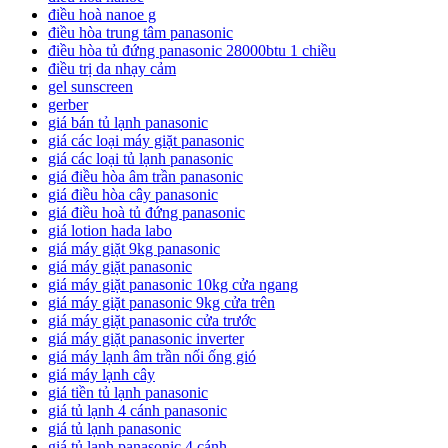
điều hoà nanoe g
điều hòa trung tâm panasonic
điều hòa tủ đứng panasonic 28000btu 1 chiều
điều trị da nhạy cảm
gel sunscreen
gerber
giá bán tủ lạnh panasonic
giá các loại máy giặt panasonic
giá các loại tủ lạnh panasonic
giá điều hòa âm trần panasonic
giá điều hòa cây panasonic
giá điều hoà tủ đứng panasonic
giá lotion hada labo
giá máy giặt 9kg panasonic
giá máy giặt panasonic
giá máy giặt panasonic 10kg cửa ngang
giá máy giặt panasonic 9kg cửa trên
giá máy giặt panasonic cửa trước
giá máy giặt panasonic inverter
giá máy lạnh âm trần nối ống gió
giá máy lạnh cây
giá tiền tủ lạnh panasonic
giá tủ lạnh 4 cánh panasonic
giá tủ lạnh panasonic
giá tủ lạnh panasonic 4 cánh