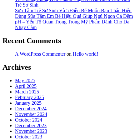
Trẻ Sơ Sinh
Sữa Tắm Trẻ Sơ Sinh Và 5 Điều Bé Muốn Bạn Thấu Hiểu
Dùng Sữa Tắm Em Bé Hiệu Quả Giúp Ngủ Ngon Cả Đêm
pH – Yếu Tố Quan Trọng Trong Mỹ Phẩm Dành Cho Da
Nhạy Cảm
Recent Comments
A WordPress Commenter
on
Hello world!
Archives
May 2025
April 2025
March 2025
February 2025
January 2025
December 2024
November 2024
October 2024
December 2023
November 2023
October 2023