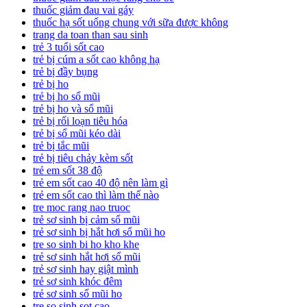
thuốc giảm đau vai gáy
thuốc hạ sốt uống chung với sữa được không
trang da toan than sau sinh
trẻ 3 tuổi sốt cao
trẻ bị cúm a sốt cao không hạ
trẻ bị đầy bụng
trẻ bị ho
trẻ bị ho sổ mũi
trẻ bị ho và sổ mũi
trẻ bị rối loạn tiêu hóa
trẻ bị sổ mũi kéo dài
trẻ bị tắc mũi
trẻ bị tiêu chảy kèm sốt
trẻ em sốt 38 độ
trẻ em sốt cao 40 độ nên làm gì
trẻ em sốt cao thì làm thế nào
tre moc rang nao truoc
trẻ sơ sinh bị cảm sổ mũi
trẻ sơ sinh bị hắt hơi sổ mũi ho
tre so sinh bi ho kho khe
trẻ sơ sinh hắt hơi sổ mũi
trẻ sơ sinh hay giật mình
trẻ sơ sinh khóc đêm
trẻ sơ sinh sổ mũi ho
tre so sinh sot cao