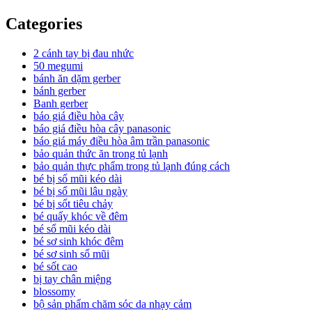
Categories
2 cánh tay bị đau nhức
50 megumi
bánh ăn dặm gerber
bánh gerber
Banh gerber
báo giá điều hòa cây
báo giá điều hòa cây panasonic
báo giá máy điều hòa âm trần panasonic
bảo quản thức ăn trong tủ lạnh
bảo quản thực phẩm trong tủ lạnh đúng cách
bé bị sổ mũi kéo dài
bé bị sổ mũi lâu ngày
bé bị sốt tiêu chảy
bé quấy khóc về đêm
bé sổ mũi kéo dài
bé sơ sinh khóc đêm
bé sơ sinh sổ mũi
bé sốt cao
bị tay chân miệng
blossomy
bộ sản phẩm chăm sóc da nhạy cảm