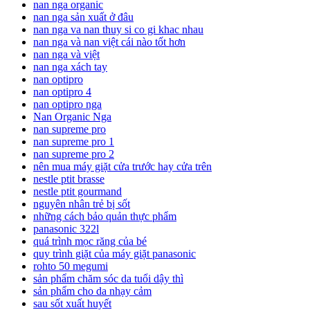
nan nga organic
nan nga sản xuất ở đâu
nan nga va nan thuy si co gi khac nhau
nan nga và nan việt cái nào tốt hơn
nan nga và việt
nan nga xách tay
nan optipro
nan optipro 4
nan optipro nga
Nan Organic Nga
nan supreme pro
nan supreme pro 1
nan supreme pro 2
nên mua máy giặt cửa trước hay cửa trên
nestle ptit brasse
nestle ptit gourmand
nguyên nhân trẻ bị sốt
những cách bảo quản thực phẩm
panasonic 322l
quá trình mọc răng của bé
quy trình giặt của máy giặt panasonic
rohto 50 megumi
sản phẩm chăm sóc da tuổi dậy thì
sản phẩm cho da nhạy cảm
sau sốt xuất huyết