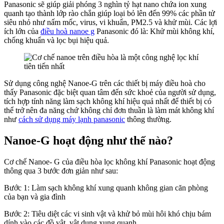
Panasonic sẽ giúp giải phóng 3 nghìn tỷ hạt nano chứa ion xung
quanh tạo thành lớp rào chắn giúp loại bỏ lên đến 99% các phần tử
siêu nhỏ như nấm mốc, virus, vi khuẩn, PM2.5 và khử mùi. Các lợi
ích lớn của
điều hoà nanoe g
Panasonic đó là: Khử mùi không khí,
chống khuẩn và lọc bụi hiệu quả.
Sử dụng công nghệ Nanoe-G trên các thiết bị máy điều hoà cho
thấy Panasonic đặc biệt quan tâm đến sức khoẻ của người sử dụng,
tích hợp tính năng làm sạch không khí hiệu quả nhất để thiết bị có
thể trở nên đa năng chứ không chỉ đơn thuần là làm mát không khí
như
cách sử dụng máy lạnh panasonic
thông thường.
Nanoe-G hoạt động như thế nào?
Cơ chế Nanoe- G của điều hòa lọc không khí Panasonic hoạt động
thông qua 3 bước đơn giản như sau:
Bước 1: Làm sạch không khí xung quanh không gian căn phòng
của bạn và gia đình
Bước 2: Tiêu diệt các vi sinh vật và khử bỏ mùi hôi khó chịu bám
dính vào các đồ vật, vật dụng xung quanh