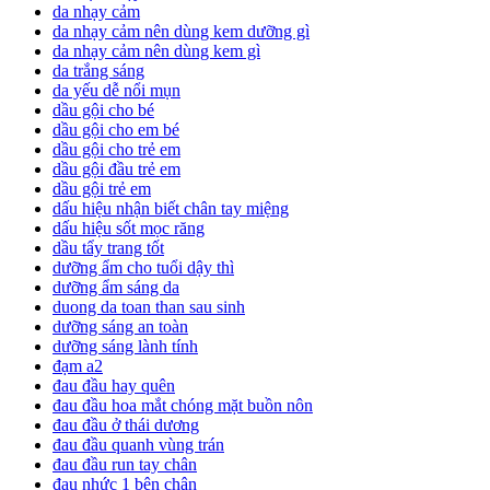
da nhạy cảm
da nhạy cảm nên dùng kem dưỡng gì
da nhạy cảm nên dùng kem gì
da trắng sáng
da yếu dễ nổi mụn
dầu gội cho bé
dầu gội cho em bé
dầu gội cho trẻ em
dầu gội đầu trẻ em
dầu gội trẻ em
dấu hiệu nhận biết chân tay miệng
dấu hiệu sốt mọc răng
dầu tẩy trang tốt
dưỡng ẩm cho tuổi dậy thì
dưỡng ẩm sáng da
duong da toan than sau sinh
dưỡng sáng an toàn
dưỡng sáng lành tính
đạm a2
đau đầu hay quên
đau đầu hoa mắt chóng mặt buồn nôn
đau đầu ở thái dương
đau đầu quanh vùng trán
đau đầu run tay chân
đau nhức 1 bên chân