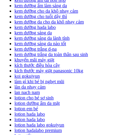
kem dưỡng ẩm da hỗn hợp
kem dưỡng ẩm làm sáng da
kem dưỡng cho da khô nhạy cảm
kem dưỡng cho tuổi dậy thì
kem dưỡng da cho da khô nhạy cảm
kem dưỡng hada labo
kem dưỡng sáng da
kem dưỡng sáng da lành tính
kem dưỡng sáng da nào tốt
kem dưỡng trắng d-na
kem dưỡng trắng da toàn thân sau sinh
khuyến mãi máy giặt
kích thước điều hòa cây
kích thước máy giặt panasonic 10kg
koi gokujyun
làm gì khi bé bị nghẹt mũi
làn da nhạy cảm
lan nach nam
lotion cho bé sơ sinh
lotion dưỡng ẩm da mặt
lotion em bé
lotion hada labo
lotion hada labo
lotion hada labo gokujyun
lotion hadalabo premium