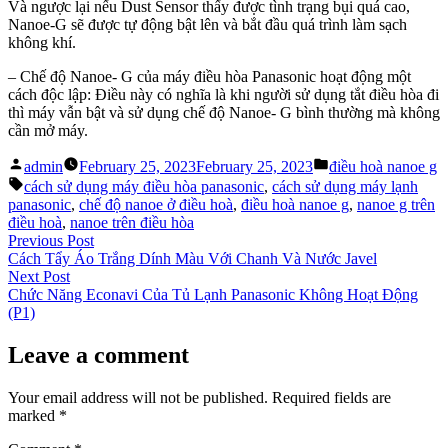
Và ngược lại nếu Dust Sensor thấy được tình trạng bụi quá cao,
Nanoe-G sẽ được tự động bật lên và bắt đầu quá trình làm sạch
không khí.
– Chế độ Nanoe- G của máy điều hòa Panasonic hoạt động một
cách độc lập: Điều này có nghĩa là khi người sử dụng tắt điều hòa đi
thì máy vẫn bật và sử dụng chế độ Nanoe- G bình thường mà không
cần mở máy.
Posted
Posted
admin
February 25, 2023
February 25, 2023
điều hoà nanoe g
by
in
Tags:
cách sử dụng máy điều hòa panasonic
,
cách sử dụng máy lạnh
panasonic
,
chế độ nanoe ở điều hoà
,
điều hoà nanoe g
,
nanoe g trên
điều hoà
,
nanoe trên điều hòa
Post
Previous
Previous Post
post:
Cách Tẩy Áo Trắng Dính Màu Với Chanh Và Nước Javel
navigation
Next
Next Post
post:
Chức Năng Econavi Của Tủ Lạnh Panasonic Không Hoạt Động
(P1)
Leave a comment
Your email address will not be published.
Required fields are
marked
*