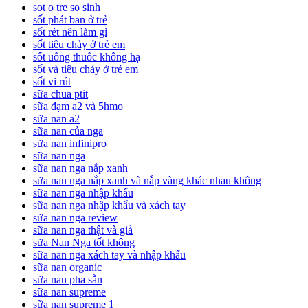
sot o tre so sinh
sốt phát ban ở trẻ
sốt rét nên làm gì
sốt tiêu chảy ở trẻ em
sốt uống thuốc không hạ
sốt và tiêu chảy ở trẻ em
sốt vi rút
sữa chua ptit
sữa đạm a2 và 5hmo
sữa nan a2
sữa nan của nga
sữa nan infinipro
sữa nan nga
sữa nan nga nắp xanh
sữa nan nga nắp xanh và nắp vàng khác nhau không
sữa nan nga nhập khẩu
sữa nan nga nhập khẩu và xách tay
sữa nan nga review
sữa nan nga thật và giả
sữa Nan Nga tốt không
sữa nan nga xách tay và nhập khẩu
sữa nan organic
sữa nan pha sẵn
sữa nan supreme
sữa nan supreme 1