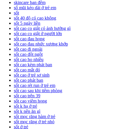
skincare ban đêm
sổ mũi kéo dài ở trẻ em
sốt
sốt 40 độ có cao không
sốt 5 ngày liền
sốt cao co giật có ảnh hưởng gì
sốt cao co giật ở người lớn
sốt cao đau họng
sốt cao đau nhức xương khớp
sốt cao đi ngoài
sốt cao đột ngột
sốt cao ho nhiều
sốt cao kèm phát ban
sốt cao mắt đỏ
sốt cao ở trẻ sơ sinh
sốt cao phát ban
sốt cao rét run ở trẻ em
sốt cao sau khi tiêm phòng
sốt cao trên 39
sốt cao viêm họng
sốt k hạ ở trẻ
sốt k nên ăn gì
sốt mọc răng hàm ở trẻ
sốt mọc răng ở trẻ nhỏ
sốt ở trẻ