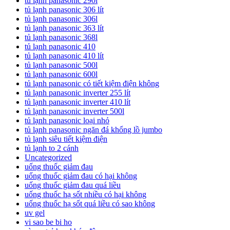
tủ lạnh panasonic 290l
tủ lạnh panasonic 306 lít
tủ lạnh panasonic 306l
tủ lạnh panasonic 363 lít
tủ lạnh panasonic 368l
tủ lạnh panasonic 410
tủ lạnh panasonic 410 lít
tủ lạnh panasonic 500l
tủ lạnh panasonic 600l
tủ lạnh panasonic có tiết kiệm điện không
tủ lạnh panasonic inverter 255 lít
tủ lạnh panasonic inverter 410 lít
tủ lạnh panasonic inverter 500l
tủ lạnh panasonic loại nhỏ
tủ lạnh panasonic ngăn đá khổng lồ jumbo
tủ lạnh siêu tiết kiệm điện
tủ lạnh to 2 cánh
Uncategorized
uống thuốc giảm đau
uống thuốc giảm đau có hại không
uống thuốc giảm đau quá liều
uống thuốc hạ sốt nhiều có hại không
uống thuốc hạ sốt quá liều có sao không
uv gel
vi sao be bi ho