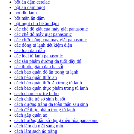
bột ăn dặm cerelac
bột ăn dặm ngọt
bọt dịu lành
bột mặn ăn dặm
bột ngọt cho bé ăn dặm
các chế độ giặt của máy giặt panasonic
các chế độ máy giặt panasonic
các chức năng của máy giặt panasonic
các dòng tủ lạnh tiết kiệm điện
các loại đau đầu
các loại tủ lạnh panasonic
các sản phẩm dưỡng da tuổi dậy thì
các thuốc giảm đau hạ sốt
cách bảo quản đồ ăn trong tủ lạnh
cách bảo quản thức ăn
cách bảo quản thức ăn trong tủ lạnh
cách bảo quản thực phẩm trong tủ lạnh
cach cham soc tre bi ho
cách chữa trẻ sơ sinh bị sốt
cách dưỡng trắng da toàn thân sau sinh
cách để thực phẩm trong tủ lạnh
cách gấp quần áo
cách hướng dẫn sử dụng điều hòa panasonic
cách làm da mặt sáng mịn
cách làm sạch áo trắng