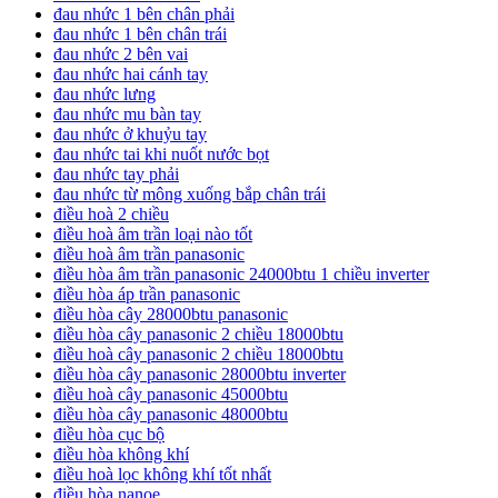
đau nhức 1 bên chân phải
đau nhức 1 bên chân trái
đau nhức 2 bên vai
đau nhức hai cánh tay
đau nhức lưng
đau nhức mu bàn tay
đau nhức ở khuỷu tay
đau nhức tai khi nuốt nước bọt
đau nhức tay phải
đau nhức từ mông xuống bắp chân trái
điều hoà 2 chiều
điều hoà âm trần loại nào tốt
điều hoà âm trần panasonic
điều hòa âm trần panasonic 24000btu 1 chiều inverter
điều hòa áp trần panasonic
điều hòa cây 28000btu panasonic
điều hòa cây panasonic 2 chiều 18000btu
điều hoà cây panasonic 2 chiều 18000btu
điều hòa cây panasonic 28000btu inverter
điều hoà cây panasonic 45000btu
điều hòa cây panasonic 48000btu
điều hòa cục bộ
điều hòa không khí
điều hoà lọc không khí tốt nhất
điều hòa nanoe