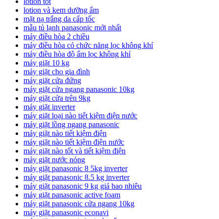
lotion tốt
lotion và kem dưỡng ẩm
mặt nạ trắng da cấp tốc
mẫu tủ lạnh panasonic mới nhất
máy điều hòa 2 chiều
máy điều hòa có chức năng lọc không khí
máy điều hòa độ ẩm lọc không khí
máy giặt 10 kg
máy giặt cho gia đình
máy giặt cửa đứng
máy giặt cửa ngang panasonic 10kg
máy giặt cửa trên 9kg
máy giặt inverter
máy giặt loại nào tiết kiệm điện nước
máy giặt lồng ngang panasonic
máy giặt nào tiết kiệm điện
máy giặt nào tiết kiệm điện nước
máy giặt nào tốt và tiết kiệm điện
máy giặt nước nóng
máy giặt panasonic 8 5kg inverter
máy giặt panasonic 8.5 kg inverter
máy giặt panasonic 9 kg giá bao nhiêu
máy giặt panasonic active foam
máy giặt panasonic cửa ngang 10kg
máy giặt panasonic econavi