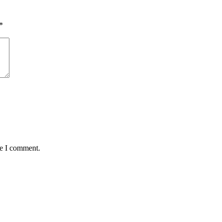
*
me I comment.