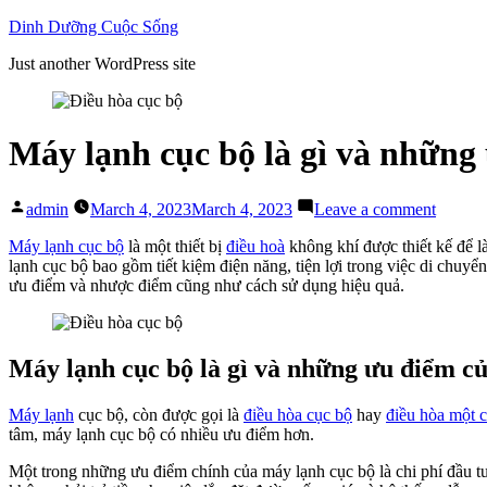
Skip
Dinh Dưỡng Cuộc Sống
to
Just another WordPress site
content
Máy lạnh cục bộ là gì và những
Posted
on
admin
March 4, 2023
March 4, 2023
Leave a comment
by
Máy
lạnh
Máy lạnh cục bộ
là một thiết bị
điều hoà
không khí được thiết kế để 
cục
lạnh cục bộ bao gồm tiết kiệm điện năng, tiện lợi trong việc di chuyển
bộ
ưu điểm và nhược điểm cũng như cách sử dụng hiệu quả.
là
gì
và
những
Máy lạnh cục bộ là gì và những ưu điểm c
ưu
điểm
Máy lạnh
cục bộ, còn được gọi là
điều hòa cục bộ
hay
điều hòa một 
của
tâm, máy lạnh cục bộ có nhiều ưu điểm hơn.
nó?
Một trong những ưu điểm chính của máy lạnh cục bộ là chi phí đầu tư 