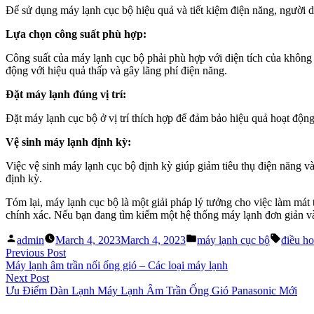
Để sử dụng máy lạnh cục bộ hiệu quả và tiết kiệm điện năng, người dù
Lựa chọn công suất phù hợp:
Công suất của máy lạnh cục bộ phải phù hợp với diện tích của không
động với hiệu quả thấp và gây lãng phí điện năng.
Đặt máy lạnh đúng vị trí:
Đặt máy lạnh cục bộ ở vị trí thích hợp để đảm bảo hiệu quả hoạt động 
Vệ sinh máy lạnh định kỳ:
Việc vệ sinh máy lạnh cục bộ định kỳ giúp giảm tiêu thụ điện năng và
định kỳ.
Tóm lại, máy lạnh cục bộ là một giải pháp lý tưởng cho việc làm mát 
chính xác. Nếu bạn đang tìm kiếm một hệ thống máy lạnh đơn giản và t
Posted
Posted
Tags:
admin
March 4, 2023
March 4, 2023
máy lạnh cục bộ
điều h
by
in
Post
Previous
Previous Post
post:
Máy lạnh âm trần nối ống gió – Các loại máy lạnh
navigation
Next
Next Post
post:
Ưu Điểm Dàn Lạnh Máy Lạnh Âm Trần Ống Gió Panasonic Mới