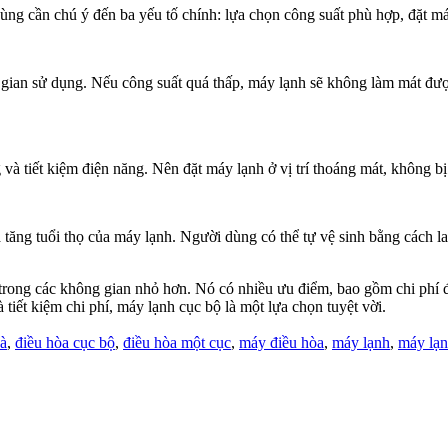
ng cần chú ý đến ba yếu tố chính: lựa chọn công suất phù hợp, đặt máy
 gian sử dụng. Nếu công suất quá thấp, máy lạnh sẽ không làm mát đượ
và tiết kiệm điện năng. Nên đặt máy lạnh ở vị trí thoáng mát, không bị 
 tăng tuổi thọ của máy lạnh. Người dùng có thể tự vệ sinh bằng cách l
trong các không gian nhỏ hơn. Nó có nhiều ưu điểm, bao gồm chi phí đầ
iết kiệm chi phí, máy lạnh cục bộ là một lựa chọn tuyệt vời.
oà
,
điều hòa cục bộ
,
điều hòa một cục
,
máy điều hòa
,
máy lạnh
,
máy lạn