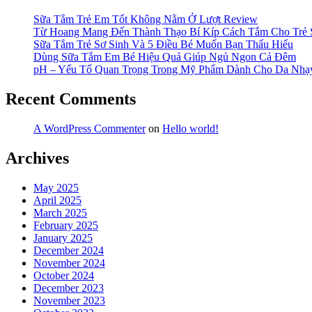
Sữa Tắm Trẻ Em Tốt Không Nằm Ở Lượt Review
Từ Hoang Mang Đến Thành Thạo Bí Kíp Cách Tắm Cho Trẻ 
Sữa Tắm Trẻ Sơ Sinh Và 5 Điều Bé Muốn Bạn Thấu Hiểu
Dùng Sữa Tắm Em Bé Hiệu Quả Giúp Ngủ Ngon Cả Đêm
pH – Yếu Tố Quan Trọng Trong Mỹ Phẩm Dành Cho Da Nh
Recent Comments
A WordPress Commenter
on
Hello world!
Archives
May 2025
April 2025
March 2025
February 2025
January 2025
December 2024
November 2024
October 2024
December 2023
November 2023