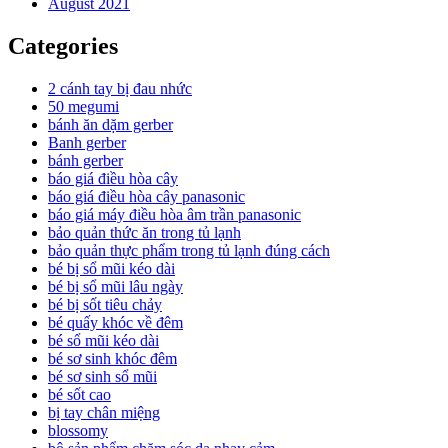
August 2021
Categories
2 cánh tay bị đau nhức
50 megumi
bánh ăn dặm gerber
Banh gerber
bánh gerber
báo giá điều hòa cây
báo giá điều hòa cây panasonic
báo giá máy điều hòa âm trần panasonic
bảo quản thức ăn trong tủ lạnh
bảo quản thực phẩm trong tủ lạnh đúng cách
bé bị sổ mũi kéo dài
bé bị sổ mũi lâu ngày
bé bị sốt tiêu chảy
bé quấy khóc về đêm
bé sổ mũi kéo dài
bé sơ sinh khóc đêm
bé sơ sinh sổ mũi
bé sốt cao
bị tay chân miệng
blossomy