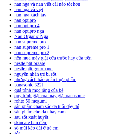
nan nga và nan việt cái nào tốt hơn
nan nga và việt
nan nga xách tay
nan optipro
nan optipro 4
nan optipro nga
Nan Organic Nga
nan supreme pro
nan supreme pro 1
nan supreme pro 2
nên mua máy giặt cửa trước hay cửa trên
nestle ptit brasse
nestle ptit gourmand
nguyên nhân trẻ bị sốt
những cách bảo quản thực phẩm
panasonic 322l
quá trình mọc răng của bé
quy trình giặt của máy giặt panasonic
rohto 50 megumi
sản phẩm chăm sóc da tuổi dậy thì
sản phẩm cho da nhạy cảm
sau sốt xuất huyết
skincare ban đêm
sổ mũi kéo dài ở trẻ em
sốt