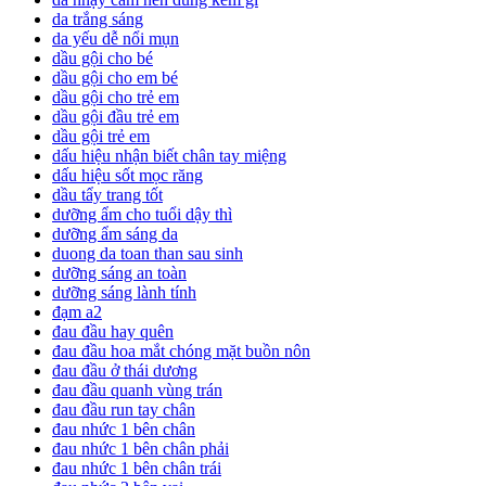
da trắng sáng
da yếu dễ nổi mụn
dầu gội cho bé
dầu gội cho em bé
dầu gội cho trẻ em
dầu gội đầu trẻ em
dầu gội trẻ em
dấu hiệu nhận biết chân tay miệng
dấu hiệu sốt mọc răng
dầu tẩy trang tốt
dưỡng ẩm cho tuổi dậy thì
dưỡng ẩm sáng da
duong da toan than sau sinh
dưỡng sáng an toàn
dưỡng sáng lành tính
đạm a2
đau đầu hay quên
đau đầu hoa mắt chóng mặt buồn nôn
đau đầu ở thái dương
đau đầu quanh vùng trán
đau đầu run tay chân
đau nhức 1 bên chân
đau nhức 1 bên chân phải
đau nhức 1 bên chân trái