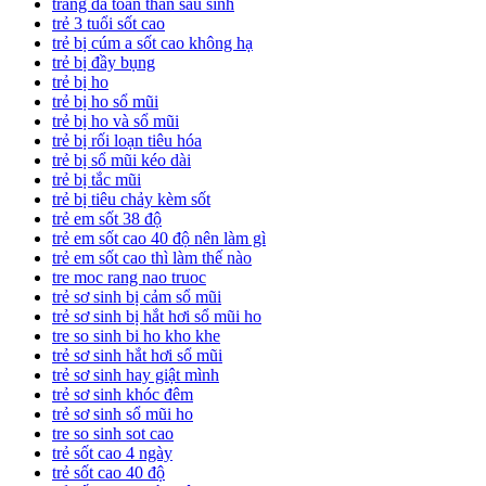
trang da toan than sau sinh
trẻ 3 tuổi sốt cao
trẻ bị cúm a sốt cao không hạ
trẻ bị đầy bụng
trẻ bị ho
trẻ bị ho sổ mũi
trẻ bị ho và sổ mũi
trẻ bị rối loạn tiêu hóa
trẻ bị sổ mũi kéo dài
trẻ bị tắc mũi
trẻ bị tiêu chảy kèm sốt
trẻ em sốt 38 độ
trẻ em sốt cao 40 độ nên làm gì
trẻ em sốt cao thì làm thế nào
tre moc rang nao truoc
trẻ sơ sinh bị cảm sổ mũi
trẻ sơ sinh bị hắt hơi sổ mũi ho
tre so sinh bi ho kho khe
trẻ sơ sinh hắt hơi sổ mũi
trẻ sơ sinh hay giật mình
trẻ sơ sinh khóc đêm
trẻ sơ sinh sổ mũi ho
tre so sinh sot cao
trẻ sốt cao 4 ngày
trẻ sốt cao 40 độ