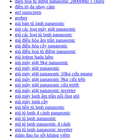
điều hòa tủ đứng panasonic 28000btu 1 chiều
điều trị da nhạy cảm
gel sunscreen
gerber
giá bán tủ lạnh panasonic
giá các loại máy giặt panasonic
giá các loại tủ lạnh panasonic
giá điều hòa âm trần panasonic
giá điều hòa cây panasonic
giá điều hoà tủ đứng panasonic
giá lotion hada labo
giá máy giặt 9kg panasonic
giá máy giặt panasonic
giá máy giặt panasonic 10kg cửa ngang
giá máy giặt panasonic 9kg cửa trên
giá máy giặt panasonic cửa trước
giá máy giặt panasonic inverter
giá máy lạnh âm trần nối ống gió
giá máy lạnh cây
giá tiền tủ lạnh panasonic
giá tủ lạnh 4 cánh panasonic
giá tủ lạnh panasonic
giá tủ lạnh panasonic 4 cánh
giá tủ lạnh panasonic inverter
giảm đau hạ sốt kháng viêm