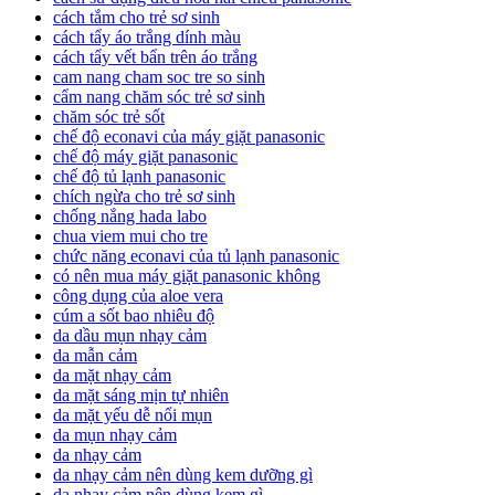
cách tắm cho trẻ sơ sinh
cách tẩy áo trắng dính màu
cách tẩy vết bẩn trên áo trắng
cam nang cham soc tre so sinh
cẩm nang chăm sóc trẻ sơ sinh
chăm sóc trẻ sốt
chế độ econavi của máy giặt panasonic
chế độ máy giặt panasonic
chế độ tủ lạnh panasonic
chích ngừa cho trẻ sơ sinh
chống nắng hada labo
chua viem mui cho tre
chức năng econavi của tủ lạnh panasonic
có nên mua máy giặt panasonic không
công dụng của aloe vera
cúm a sốt bao nhiêu độ
da dầu mụn nhạy cảm
da mẫn cảm
da mặt nhạy cảm
da mặt sáng mịn tự nhiên
da mặt yếu dễ nổi mụn
da mụn nhạy cảm
da nhạy cảm
da nhạy cảm nên dùng kem dưỡng gì
da nhạy cảm nên dùng kem gì