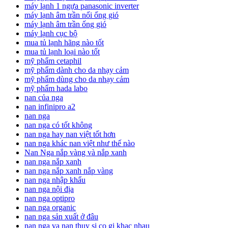
máy lạnh 1 ngựa panasonic inverter
máy lạnh âm trần nối ống gió
máy lạnh âm trần ống gió
máy lạnh cục bộ
mua tủ lạnh hãng nào tốt
mua tủ lạnh loại nào tốt
mỹ phẩm cetaphil
mỹ phẩm dành cho da nhạy cảm
mỹ phẩm dùng cho da nhạy cảm
mỹ phẩm hada labo
nan của nga
nan infinipro a2
nan nga
nan nga có tốt không
nan nga hay nan việt tốt hơn
nan nga khác nan việt như thế nào
Nan Nga nắp vàng và nắp xanh
nan nga nắp xanh
nan nga nắp xanh nắp vàng
nan nga nhập khẩu
nan nga nội địa
nan nga optipro
nan nga organic
nan nga sản xuất ở đâu
nan nga va nan thuy si co gi khac nhau