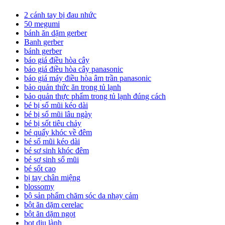
2 cánh tay bị đau nhức
50 megumi
bánh ăn dặm gerber
Banh gerber
bánh gerber
báo giá điều hòa cây
báo giá điều hòa cây panasonic
báo giá máy điều hòa âm trần panasonic
bảo quản thức ăn trong tủ lạnh
bảo quản thực phẩm trong tủ lạnh đúng cách
bé bị sổ mũi kéo dài
bé bị sổ mũi lâu ngày
bé bị sốt tiêu chảy
bé quấy khóc về đêm
bé sổ mũi kéo dài
bé sơ sinh khóc đêm
bé sơ sinh sổ mũi
bé sốt cao
bị tay chân miệng
blossomy
bộ sản phẩm chăm sóc da nhạy cảm
bột ăn dặm cerelac
bột ăn dặm ngọt
bọt dịu lành