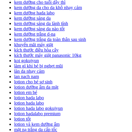
kem dưỡng cho tuổi dậy thì
kem dưỡng da cho da khô nhạy cảm
kem dưỡng hada labo
kem dưỡng sáng da
kem dưỡng sáng da lành tính
kem dưỡng sáng da nào tốt
kem dưỡng trắng d-na
kem dưỡng trắng da toàn thân sau sinh
khuyến mãi máy giặt
kích thước điều hòa cây
kích thước máy giặt panasonic 10kg
koi gokujyun
làm gì khi bé bị nghẹt mũi
làn da nhạy cảm
lan nach nam
lotion cho bé sơ sinh
lotion dưỡng ẩm da mặt
lotion em bé
lotion hada labo
lotion hada labo
lotion hada labo gokujyun
lotion hadalabo premium
lotion tốt
lotion và kem dưỡng ẩm
mặt nạ trắng da cấp tốc