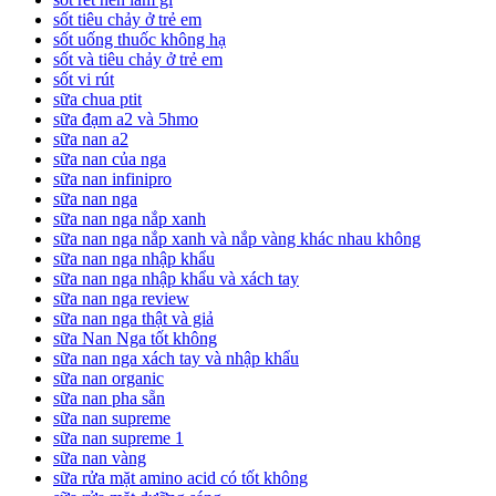
sốt tiêu chảy ở trẻ em
sốt uống thuốc không hạ
sốt và tiêu chảy ở trẻ em
sốt vi rút
sữa chua ptit
sữa đạm a2 và 5hmo
sữa nan a2
sữa nan của nga
sữa nan infinipro
sữa nan nga
sữa nan nga nắp xanh
sữa nan nga nắp xanh và nắp vàng khác nhau không
sữa nan nga nhập khẩu
sữa nan nga nhập khẩu và xách tay
sữa nan nga review
sữa nan nga thật và giả
sữa Nan Nga tốt không
sữa nan nga xách tay và nhập khẩu
sữa nan organic
sữa nan pha sẵn
sữa nan supreme
sữa nan supreme 1
sữa nan vàng
sữa rửa mặt amino acid có tốt không