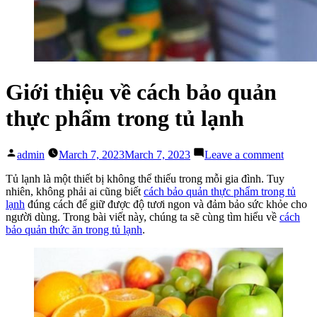
Giới thiệu về cách bảo quản
thực phẩm trong tủ lạnh
Posted
on
admin
March 7, 2023
March 7, 2023
Leave a comment
by
Giới
thiệu
Tủ lạnh là một thiết bị không thể thiếu trong mỗi gia đình. Tuy
về
nhiên, không phải ai cũng biết
cách bảo quản thực phẩm trong tủ
cách
lạnh
đúng cách để giữ được độ tươi ngon và đảm bảo sức khỏe cho
bảo
người dùng. Trong bài viết này, chúng ta sẽ cùng tìm hiểu về
cách
quản
bảo quản thức ăn trong tủ lạnh
.
thực
phẩm
trong
tủ
lạnh