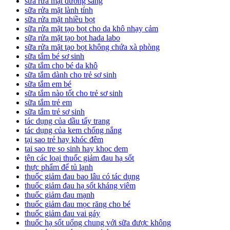
sữa rửa mặt dưỡng sáng
sữa rửa mặt lành tính
sữa rửa mặt nhiều bọt
sữa rửa mặt tạo bọt cho da khô nhạy cảm
sữa rửa mặt tạo bọt hada labo
sữa rửa mặt tạo bọt không chứa xà phòng
sữa tắm bé sơ sinh
sữa tắm cho bé da khô
sữa tắm dành cho trẻ sơ sinh
sữa tắm em bé
sữa tắm nào tốt cho trẻ sơ sinh
sữa tắm trẻ em
sữa tắm trẻ sơ sinh
tác dụng của dầu tẩy trang
tác dụng của kem chống nắng
tại sao trẻ hay khóc đêm
tai sao tre so sinh hay khoc dem
tên các loại thuốc giảm đau hạ sốt
thực phẩm để tủ lạnh
thuốc giảm đau bao lâu có tác dụng
thuốc giảm đau hạ sốt kháng viêm
thuốc giảm đau mạnh
thuốc giảm đau mọc răng cho bé
thuốc giảm đau vai gáy
thuốc hạ sốt uống chung với sữa được không