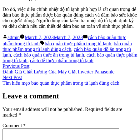
Do đó, việc điều chỉnh nhiệt độ tủ lạnh phù hợp là rất quan trọng để
đảm bảo thực phẩm được bảo quản đúng cách và đảm bảo sức khỏe
cho người dùng. Người dùng cần kiểm tra nhiệt độ tủ lạnh định kỳ
và điều chỉnh nếu cần thiết để đảm bảo an toàn vệ sinh thực phẩm.
Posted
Posted
admin
March 7, 2023
March 7, 2023
cách bảo quản thực
by
in
Tags:
phẩm trong tủ lạnh
bảo quản thực phẩm trong tủ lạnh
,
bảo quản
thực phẩm trong tủ lạnh đúng cách
,
cách bảo quản đồ ăn trong tủ
lạnh
,
cách bảo quản thức ăn trong tủ lạnh
,
cách bảo quản thực phẩm
trong tủ lạnh
,
cách để thực phẩm trong tủ lạnh
Post
Previous
Previous Post
post:
Đánh Giá Chất Lượng Của Máy Giặt Inverter Panasonic
navigation
Next
Next Post
post:
Tìm hiểu mẹo bảo quản thực phẩm trong tủ lạnh đúng cách
Leave a comment
Your email address will not be published.
Required fields are
marked
*
Comment
*