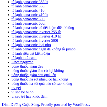
tủ lạnh panasonic 363 lít
tủ lạnh panasonic 368l
tủ lạnh panasonic 410
tủ lạnh panasonic 410 lít
tủ lạnh panasonic 500l
tủ lạnh panasonic 600l
tủ lạnh panasonic có tiết kiệm điện không
tủ lạnh panasonic inverter 255 lít
tủ lạnh panasonic inverter 410 lít
tủ lạnh panasonic inverter 500l
tủ lạnh panasonic loại nhỏ
tủ lạnh panasonic ngăn đá khổng lồ jumbo
tủ lạnh siêu tiết kiệm điện
tủ lạnh to 2 cánh
Uncategorized
uống thuốc giảm đau
uống thuốc giảm đau có hại không
uống thuốc giảm đau quá liều
uống thuốc hạ sốt nhiều có hại không
uống thuốc hạ sốt quá liều có sao không
uv gel
vi sao be bi ho
vì sao trẻ hay khóc đêm
Dinh Dưỡng Cuộc Sống
,
Proudly powered by WordPress.