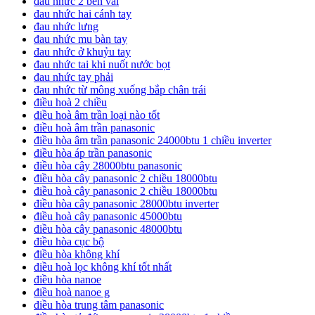
đau nhức 2 bên vai
đau nhức hai cánh tay
đau nhức lưng
đau nhức mu bàn tay
đau nhức ở khuỷu tay
đau nhức tai khi nuốt nước bọt
đau nhức tay phải
đau nhức từ mông xuống bắp chân trái
điều hoà 2 chiều
điều hoà âm trần loại nào tốt
điều hoà âm trần panasonic
điều hòa âm trần panasonic 24000btu 1 chiều inverter
điều hòa áp trần panasonic
điều hòa cây 28000btu panasonic
điều hòa cây panasonic 2 chiều 18000btu
điều hoà cây panasonic 2 chiều 18000btu
điều hòa cây panasonic 28000btu inverter
điều hoà cây panasonic 45000btu
điều hòa cây panasonic 48000btu
điều hòa cục bộ
điều hòa không khí
điều hoà lọc không khí tốt nhất
điều hòa nanoe
điều hoà nanoe g
điều hòa trung tâm panasonic