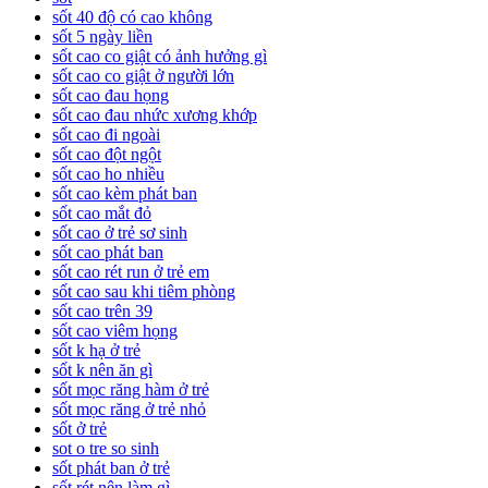
sốt 40 độ có cao không
sốt 5 ngày liền
sốt cao co giật có ảnh hưởng gì
sốt cao co giật ở người lớn
sốt cao đau họng
sốt cao đau nhức xương khớp
sốt cao đi ngoài
sốt cao đột ngột
sốt cao ho nhiều
sốt cao kèm phát ban
sốt cao mắt đỏ
sốt cao ở trẻ sơ sinh
sốt cao phát ban
sốt cao rét run ở trẻ em
sốt cao sau khi tiêm phòng
sốt cao trên 39
sốt cao viêm họng
sốt k hạ ở trẻ
sốt k nên ăn gì
sốt mọc răng hàm ở trẻ
sốt mọc răng ở trẻ nhỏ
sốt ở trẻ
sot o tre so sinh
sốt phát ban ở trẻ
sốt rét nên làm gì