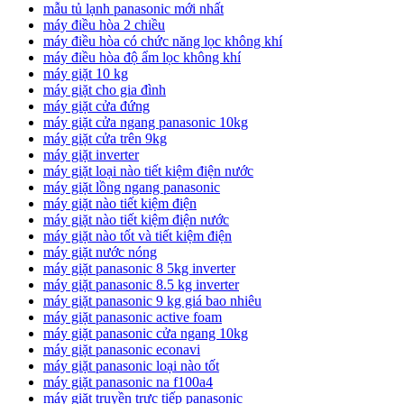
mẫu tủ lạnh panasonic mới nhất
máy điều hòa 2 chiều
máy điều hòa có chức năng lọc không khí
máy điều hòa độ ẩm lọc không khí
máy giặt 10 kg
máy giặt cho gia đình
máy giặt cửa đứng
máy giặt cửa ngang panasonic 10kg
máy giặt cửa trên 9kg
máy giặt inverter
máy giặt loại nào tiết kiệm điện nước
máy giặt lồng ngang panasonic
máy giặt nào tiết kiệm điện
máy giặt nào tiết kiệm điện nước
máy giặt nào tốt và tiết kiệm điện
máy giặt nước nóng
máy giặt panasonic 8 5kg inverter
máy giặt panasonic 8.5 kg inverter
máy giặt panasonic 9 kg giá bao nhiêu
máy giặt panasonic active foam
máy giặt panasonic cửa ngang 10kg
máy giặt panasonic econavi
máy giặt panasonic loại nào tốt
máy giặt panasonic na f100a4
máy giặt truyền trực tiếp panasonic