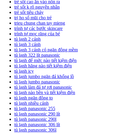
trẻ sốt cao ăn vào nôn ra
trẻ sốt k rõ nguyên nhân
trẻ sốt tiêu chảy
trị ho sổ mũi cho trẻ
trieu chung chan tay mieng
trình tự các bước skincare
trình tự mọc răng của bé
tủ lạnh 2 cánh
tủ lạnh 3 cánh
tủ lạnh 3 cánh có ngăn đông mềm
tủ lạnh 322 lít panasonic
tủ lạnh để mức nào tiết kiệm điện
tủ lạnh hãng nào tiết kiệm điện
tủ lạnh icy
tủ lạnh jumbo ngăn đá khổng lồ
tủ lạnh jumbo panasonic
tủ lạnh làm đá tự rơi panasonic
tủ lạnh nào bền và tiết kiệm điện
tủ lạnh ngăn đông to
tủ lạnh nhiều cánh
tủ lạnh panasonic 255
tủ lạnh panasonic 290 lít
tủ lạnh panasonic 290l
tủ lạnh panasonic 306 lít
tủ lạnh panasonic 306l