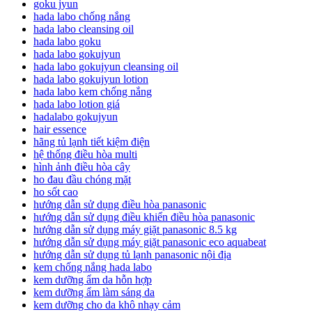
goku jyun
hada labo chống nắng
hada labo cleansing oil
hada labo goku
hada labo gokujyun
hada labo gokujyun cleansing oil
hada labo gokujyun lotion
hada labo kem chống nắng
hada labo lotion giá
hadalabo gokujyun
hair essence
hãng tủ lạnh tiết kiệm điện
hệ thống điều hòa multi
hình ảnh điều hòa cây
ho đau đầu chóng mặt
ho sốt cao
hướng dẫn sử dụng điều hòa panasonic
hướng dẫn sử dụng điều khiển điều hòa panasonic
hướng dẫn sử dụng máy giặt panasonic 8.5 kg
hướng dẫn sử dụng máy giặt panasonic eco aquabeat
hướng dẫn sử dụng tủ lạnh panasonic nội địa
kem chống nắng hada labo
kem dưỡng ẩm da hỗn hợp
kem dưỡng ẩm làm sáng da
kem dưỡng cho da khô nhạy cảm