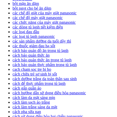
bột mặn ăn dặm
bột ngọt cho bé ăn dặm
các chế độ giặt của máy giặt panasonic
các chế độ máy giặt panasonic
các chức năng của máy giặt panasonic
các dòng tủ lạnh tiết kiệm điện
các loại đau đầu
các loại tủ lạnh panasonic
các sản phẩm dưỡng da tuổi dậy thì
các thuốc giảm đau hạ sốt
cách bảo quản đồ ăn trong tủ lạnh
cách bảo quản thức ăn
cách bảo quản thức ăn trong tủ lạnh
cách bảo quản thực phẩm trong tủ lạnh
cach cham soc tre bi ho
cách chữa trẻ sơ sinh bị sốt
cách dưỡng trắng da toàn thân sau sinh
cách để thực phẩm trong tủ lạnh
cách gấp quần áo
cách hướng dẫn sử dụng điều hòa panasonic
cách làm da mặt sáng mịn
cách làm sạch áo trắng
cách làm trắng sáng da mặt
cách pha sữa nan
cách sử dụng điều hòa hai chiều panasonic