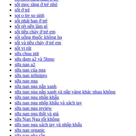
sốt mọc răng ở trẻ nhỏ
sốt ở trẻ
sot o tre so sinh
sốt phát ban ở trẻ
sốt rét nên làm gì
sốt tiêu chảy ở trẻ em
sốt uống thuốc không hạ
sốt và tiêu chảy ở trẻ em
sốt vi rút
sữa chua ptit
sữa đạm a2 và 5hmo
sữa nan a2
sữa nan của nga
sữa nan infinipro
sữa nan nga
sữa nan nga nắp xanh
sữa nan nga nắp xanh và nắp vàng khác nhau không
sữa nan nga nhập khẩu
sữa nan nga nhập khẩu và xách tay
sữa nan nga review
sữa nan nga thật và giả
sữa Nan Nga tốt không
sữa nan nga xách tay và nhập khẩu
sữa nan organic
sữa nan pha sẵn