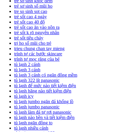
trẻ sơ sinh khóc đêm
trẻ sơ sinh sổ mũi ho
tre so sinh sot cao
trẻ sốt cao 4 ngày
trẻ sốt cao 40 độ
trẻ sốt cao ăn vào nôn ra
trẻ sốt k rõ nguyên nhân
trẻ sốt tiêu chảy
trị ho sổ mũi cho trẻ
trieu chung chan tay mieng
trình tự các bước skincare
trình tự mọc răng của bé
tủ lạnh 2 cánh
tủ lạnh 3 cánh
tủ lạnh 3 cánh có ngăn đông mềm
tủ lạnh 322 lít panasonic
tủ lạnh để mức nào tiết kiệm điện
tủ lạnh hãng nào tiết kiệm điện
tủ lạnh icy
tủ lạnh jumbo ngăn đá khổng lồ
tủ lạnh jumbo panasonic
tủ lạnh làm đá tự rơi panasonic
tủ lạnh nào bền và tiết kiệm điện
tủ lạnh ngăn đông to
tủ lạnh nhiều cánh