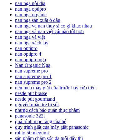
nan nga nội địa
nan nga optipro
nan nga organic
nan nga sản xuất ở đâu
nan nga va nan thuy si co gi khac nhau
nan nga và nan việt cái nào tốt hơn
nan nga và việt
nan nga xách tay
nan optipro
nan optipro 4
nan optipro nga
Nan Organic Nga
nan supreme pro
nan supreme pro 1
nan supreme pro 2
nên mua máy giặt cửa trước hay cửa trên
nestle ptit brasse
nestle ptit gourmand
nguyên nhân trẻ bị sốt
những cách bảo quản thực phẩm
panasonic 322l
quá trình mọc răng của bé
quy trình giặt của máy giặt panasonic
rohto 50 megumi
sản phẩm chăm sóc da tuổi dậy thì