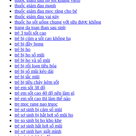
thuốc giảm đau hạ sốt kháng viêm
thuốc giảm đau mạnh
thuốc giảm đau mọc răng cho bé
thuốc giảm đau vai gáy
thuốc hạ sốt uống chung với sữa được không
trang da toan than sau sinh
trẻ 3 tuổi sốt cao
trẻ bị cúm a sốt cao không hạ
trẻ bị đầy bụng
trẻ bị ho
trẻ bị ho sổ mũi
trẻ bị ho và sổ mũi
trẻ bị rối loạn tiêu hóa
trẻ bị sổ mũi kéo dài
trẻ bị tắc mũi
trẻ bị tiêu chảy kèm sốt
trẻ em sốt 38 độ
trẻ em sốt cao 40 độ nên làm gì
trẻ em sốt cao thì làm thế nào
tre moc rang nao truoc
trẻ sơ sinh bị cảm sổ mũi
trẻ sơ sinh bị hắt hơi sổ mũi ho
tre so sinh bi ho kho khe
trẻ sơ sinh hắt hơi sổ mũi
trẻ sơ sinh hay giật mình