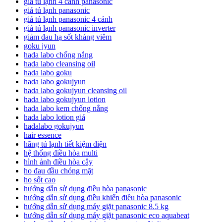
giá tủ lạnh 4 cánh panasonic
giá tủ lạnh panasonic
giá tủ lạnh panasonic 4 cánh
giá tủ lạnh panasonic inverter
giảm đau hạ sốt kháng viêm
goku jyun
hada labo chống nắng
hada labo cleansing oil
hada labo goku
hada labo gokujyun
hada labo gokujyun cleansing oil
hada labo gokujyun lotion
hada labo kem chống nắng
hada labo lotion giá
hadalabo gokujyun
hair essence
hãng tủ lạnh tiết kiệm điện
hệ thống điều hòa multi
hình ảnh điều hòa cây
ho đau đầu chóng mặt
ho sốt cao
hướng dẫn sử dụng điều hòa panasonic
hướng dẫn sử dụng điều khiển điều hòa panasonic
hướng dẫn sử dụng máy giặt panasonic 8.5 kg
hướng dẫn sử dụng máy giặt panasonic eco aquabeat