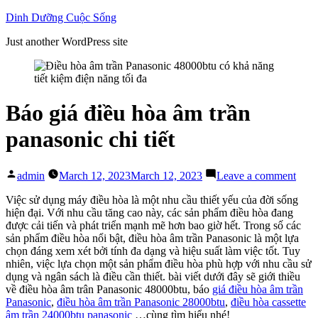
Skip
Dinh Dưỡng Cuộc Sống
to
Just another WordPress site
content
Báo giá điều hòa âm trần
panasonic chi tiết
Posted
on
admin
March 12, 2023
March 12, 2023
Leave a comment
by
Báo
giá
Việc sử dụng máy điều hòa là một nhu cầu thiết yếu của đời sống
điều
hiện đại. Với nhu cầu tăng cao này, các sản phẩm điều hòa đang
hòa
được cải tiến và phát triển mạnh mẽ hơn bao giờ hết. Trong số các
âm
sản phẩm điều hòa nổi bật, điều hòa âm trần Panasonic là một lựa
trần
chọn đáng xem xét bởi tính đa dạng và hiệu suất làm việc tốt. Tuy
pana
nhiên, việc lựa chọn một sản phẩm điều hòa phù hợp với nhu cầu sử
chi
dụng và ngân sách là điều cần thiết. bài viết dưới đây sẽ giới thiều
tiết
về điều hòa âm trân Panasonic 48000btu, báo
giá điều hòa âm trần
Panasonic
,
điều hòa âm trần Panasonic 28000btu
,
điều hòa cassette
âm trần 24000btu panasonic
…cùng tìm hiểu nhé!