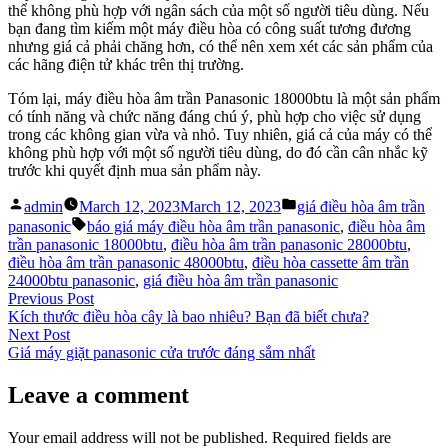
thể không phù hợp với ngân sách của một số người tiêu dùng. Nếu
bạn đang tìm kiếm một máy điều hòa có công suất tương đương
nhưng giá cả phải chăng hơn, có thể nên xem xét các sản phẩm của
các hãng điện tử khác trên thị trường.
Tóm lại, máy điều hòa âm trần Panasonic 18000btu là một sản phẩm
có tính năng và chức năng đáng chú ý, phù hợp cho việc sử dụng
trong các không gian vừa và nhỏ. Tuy nhiên, giá cả của máy có thể
không phù hợp với một số người tiêu dùng, do đó cần cân nhắc kỹ
trước khi quyết định mua sản phẩm này.
Posted
Posted
admin
March 12, 2023
March 12, 2023
giá điều hòa âm trần
by
in
Tags:
panasonic
báo giá máy điều hòa âm trần panasonic
,
điều hòa âm
trần panasonic 18000btu
,
điều hòa âm trần panasonic 28000btu
,
điều hòa âm trần panasonic 48000btu
,
điều hòa cassette âm trần
24000btu panasonic
,
giá điều hòa âm trần panasonic
Post
Previous
Previous Post
post:
Kích thước điều hòa cây là bao nhiêu? Bạn đã biết chưa?
navigation
Next
Next Post
post:
Giá máy giặt panasonic cửa trước đáng sắm nhất
Leave a comment
Your email address will not be published.
Required fields are