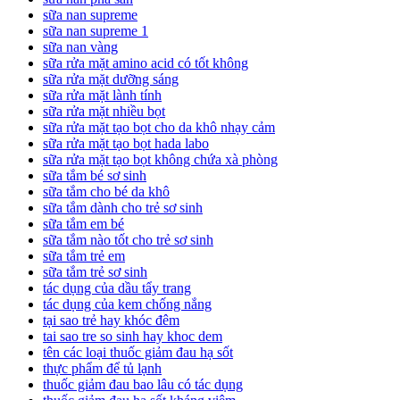
sữa nan supreme
sữa nan supreme 1
sữa nan vàng
sữa rửa mặt amino acid có tốt không
sữa rửa mặt dưỡng sáng
sữa rửa mặt lành tính
sữa rửa mặt nhiều bọt
sữa rửa mặt tạo bọt cho da khô nhạy cảm
sữa rửa mặt tạo bọt hada labo
sữa rửa mặt tạo bọt không chứa xà phòng
sữa tắm bé sơ sinh
sữa tắm cho bé da khô
sữa tắm dành cho trẻ sơ sinh
sữa tắm em bé
sữa tắm nào tốt cho trẻ sơ sinh
sữa tắm trẻ em
sữa tắm trẻ sơ sinh
tác dụng của dầu tẩy trang
tác dụng của kem chống nắng
tại sao trẻ hay khóc đêm
tai sao tre so sinh hay khoc dem
tên các loại thuốc giảm đau hạ sốt
thực phẩm để tủ lạnh
thuốc giảm đau bao lâu có tác dụng