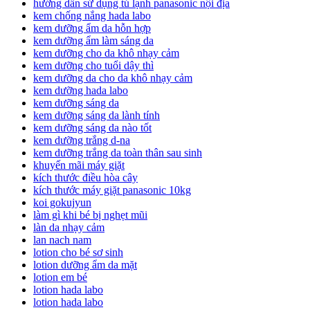
hướng dẫn sử dụng tủ lạnh panasonic nội địa
kem chống nắng hada labo
kem dưỡng ẩm da hỗn hợp
kem dưỡng ẩm làm sáng da
kem dưỡng cho da khô nhạy cảm
kem dưỡng cho tuổi dậy thì
kem dưỡng da cho da khô nhạy cảm
kem dưỡng hada labo
kem dưỡng sáng da
kem dưỡng sáng da lành tính
kem dưỡng sáng da nào tốt
kem dưỡng trắng d-na
kem dưỡng trắng da toàn thân sau sinh
khuyến mãi máy giặt
kích thước điều hòa cây
kích thước máy giặt panasonic 10kg
koi gokujyun
làm gì khi bé bị nghẹt mũi
làn da nhạy cảm
lan nach nam
lotion cho bé sơ sinh
lotion dưỡng ẩm da mặt
lotion em bé
lotion hada labo
lotion hada labo