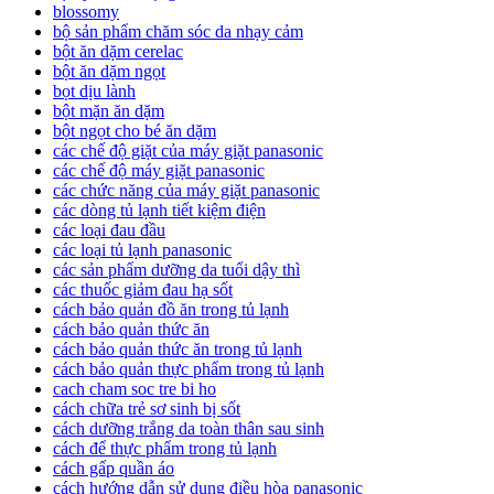
blossomy
bộ sản phẩm chăm sóc da nhạy cảm
bột ăn dặm cerelac
bột ăn dặm ngọt
bọt dịu lành
bột mặn ăn dặm
bột ngọt cho bé ăn dặm
các chế độ giặt của máy giặt panasonic
các chế độ máy giặt panasonic
các chức năng của máy giặt panasonic
các dòng tủ lạnh tiết kiệm điện
các loại đau đầu
các loại tủ lạnh panasonic
các sản phẩm dưỡng da tuổi dậy thì
các thuốc giảm đau hạ sốt
cách bảo quản đồ ăn trong tủ lạnh
cách bảo quản thức ăn
cách bảo quản thức ăn trong tủ lạnh
cách bảo quản thực phẩm trong tủ lạnh
cach cham soc tre bi ho
cách chữa trẻ sơ sinh bị sốt
cách dưỡng trắng da toàn thân sau sinh
cách để thực phẩm trong tủ lạnh
cách gấp quần áo
cách hướng dẫn sử dụng điều hòa panasonic