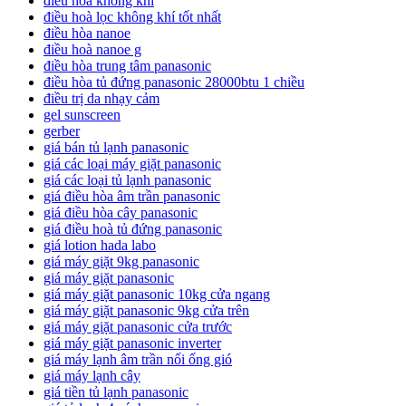
điều hòa không khí
điều hoà lọc không khí tốt nhất
điều hòa nanoe
điều hoà nanoe g
điều hòa trung tâm panasonic
điều hòa tủ đứng panasonic 28000btu 1 chiều
điều trị da nhạy cảm
gel sunscreen
gerber
giá bán tủ lạnh panasonic
giá các loại máy giặt panasonic
giá các loại tủ lạnh panasonic
giá điều hòa âm trần panasonic
giá điều hòa cây panasonic
giá điều hoà tủ đứng panasonic
giá lotion hada labo
giá máy giặt 9kg panasonic
giá máy giặt panasonic
giá máy giặt panasonic 10kg cửa ngang
giá máy giặt panasonic 9kg cửa trên
giá máy giặt panasonic cửa trước
giá máy giặt panasonic inverter
giá máy lạnh âm trần nối ống gió
giá máy lạnh cây
giá tiền tủ lạnh panasonic