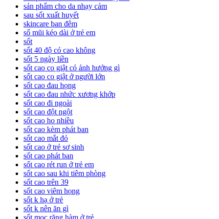
sản phẩm cho da nhạy cảm
sau sốt xuất huyết
skincare ban đêm
sổ mũi kéo dài ở trẻ em
sốt
sốt 40 độ có cao không
sốt 5 ngày liền
sốt cao co giật có ảnh hưởng gì
sốt cao co giật ở người lớn
sốt cao đau họng
sốt cao đau nhức xương khớp
sốt cao đi ngoài
sốt cao đột ngột
sốt cao ho nhiều
sốt cao kèm phát ban
sốt cao mắt đỏ
sốt cao ở trẻ sơ sinh
sốt cao phát ban
sốt cao rét run ở trẻ em
sốt cao sau khi tiêm phòng
sốt cao trên 39
sốt cao viêm họng
sốt k hạ ở trẻ
sốt k nên ăn gì
sốt mọc răng hàm ở trẻ