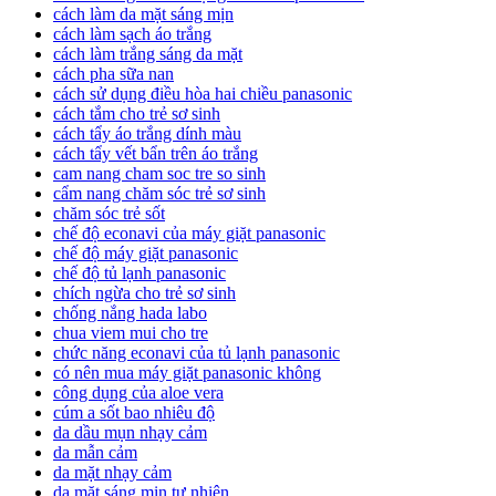
cách làm da mặt sáng mịn
cách làm sạch áo trắng
cách làm trắng sáng da mặt
cách pha sữa nan
cách sử dụng điều hòa hai chiều panasonic
cách tắm cho trẻ sơ sinh
cách tẩy áo trắng dính màu
cách tẩy vết bẩn trên áo trắng
cam nang cham soc tre so sinh
cẩm nang chăm sóc trẻ sơ sinh
chăm sóc trẻ sốt
chế độ econavi của máy giặt panasonic
chế độ máy giặt panasonic
chế độ tủ lạnh panasonic
chích ngừa cho trẻ sơ sinh
chống nắng hada labo
chua viem mui cho tre
chức năng econavi của tủ lạnh panasonic
có nên mua máy giặt panasonic không
công dụng của aloe vera
cúm a sốt bao nhiêu độ
da dầu mụn nhạy cảm
da mẫn cảm
da mặt nhạy cảm
da mặt sáng mịn tự nhiên