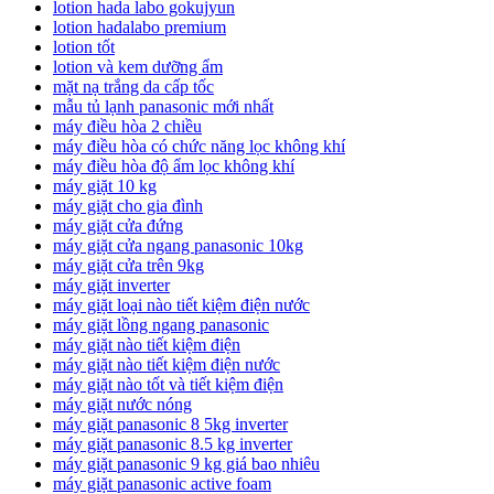
lotion hada labo gokujyun
lotion hadalabo premium
lotion tốt
lotion và kem dưỡng ẩm
mặt nạ trắng da cấp tốc
mẫu tủ lạnh panasonic mới nhất
máy điều hòa 2 chiều
máy điều hòa có chức năng lọc không khí
máy điều hòa độ ẩm lọc không khí
máy giặt 10 kg
máy giặt cho gia đình
máy giặt cửa đứng
máy giặt cửa ngang panasonic 10kg
máy giặt cửa trên 9kg
máy giặt inverter
máy giặt loại nào tiết kiệm điện nước
máy giặt lồng ngang panasonic
máy giặt nào tiết kiệm điện
máy giặt nào tiết kiệm điện nước
máy giặt nào tốt và tiết kiệm điện
máy giặt nước nóng
máy giặt panasonic 8 5kg inverter
máy giặt panasonic 8.5 kg inverter
máy giặt panasonic 9 kg giá bao nhiêu
máy giặt panasonic active foam