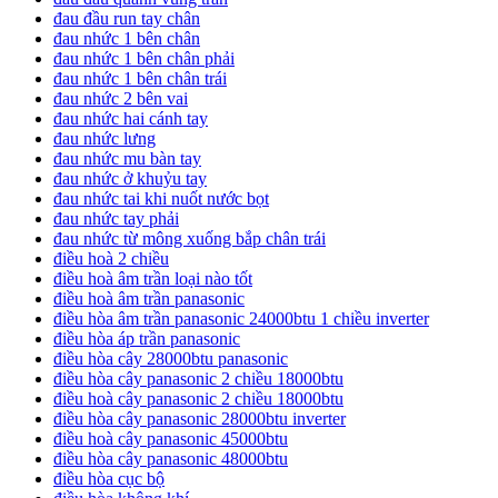
đau đầu run tay chân
đau nhức 1 bên chân
đau nhức 1 bên chân phải
đau nhức 1 bên chân trái
đau nhức 2 bên vai
đau nhức hai cánh tay
đau nhức lưng
đau nhức mu bàn tay
đau nhức ở khuỷu tay
đau nhức tai khi nuốt nước bọt
đau nhức tay phải
đau nhức từ mông xuống bắp chân trái
điều hoà 2 chiều
điều hoà âm trần loại nào tốt
điều hoà âm trần panasonic
điều hòa âm trần panasonic 24000btu 1 chiều inverter
điều hòa áp trần panasonic
điều hòa cây 28000btu panasonic
điều hòa cây panasonic 2 chiều 18000btu
điều hoà cây panasonic 2 chiều 18000btu
điều hòa cây panasonic 28000btu inverter
điều hoà cây panasonic 45000btu
điều hòa cây panasonic 48000btu
điều hòa cục bộ