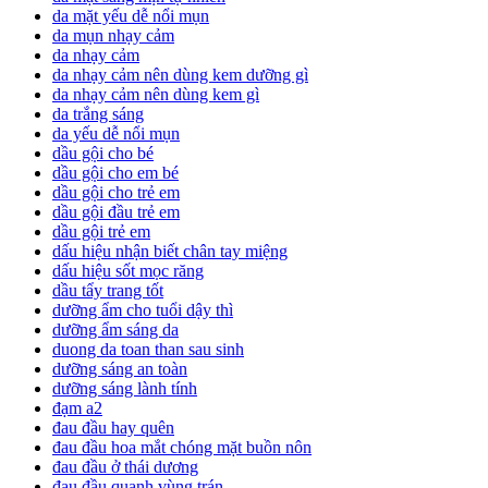
da mặt yếu dễ nổi mụn
da mụn nhạy cảm
da nhạy cảm
da nhạy cảm nên dùng kem dưỡng gì
da nhạy cảm nên dùng kem gì
da trắng sáng
da yếu dễ nổi mụn
dầu gội cho bé
dầu gội cho em bé
dầu gội cho trẻ em
dầu gội đầu trẻ em
dầu gội trẻ em
dấu hiệu nhận biết chân tay miệng
dấu hiệu sốt mọc răng
dầu tẩy trang tốt
dưỡng ẩm cho tuổi dậy thì
dưỡng ẩm sáng da
duong da toan than sau sinh
dưỡng sáng an toàn
dưỡng sáng lành tính
đạm a2
đau đầu hay quên
đau đầu hoa mắt chóng mặt buồn nôn
đau đầu ở thái dương
đau đầu quanh vùng trán