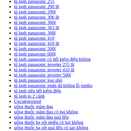
tủ lạnh panasonic 255
tủ lạnh panasonic 290 lít
tủ lạnh panasonic 290l
tủ lạnh panasonic 306 lít
tủ lạnh panasonic 306l
tủ lạnh panasonic 363 lít
tủ lạnh panasonic 368l
tủ lạnh panasonic 410
tủ lạnh panasonic 410 lít
tủ lạnh panasonic 500l
tủ lạnh panasonic 600l
tủ lạnh panasonic có tiết kiệm điện không
tủ lạnh panasonic inverter 255 lít
tủ lạnh panasonic inverter 410 lít
tủ lạnh panasonic inverter 500l
tủ lạnh panasonic loại nhỏ
tủ lạnh panasonic ngăn đá khổng lồ jumbo
tủ lạnh siêu tiết kiệm điện
tủ lạnh to 2 cánh
Uncategorized
uống thuốc giảm đau
uống thuốc giảm đau có hại không
uống thuốc giảm đau quá liều
uống thuốc hạ sốt nhiều có hại không
uống thuốc hạ sốt quá liều có sao không