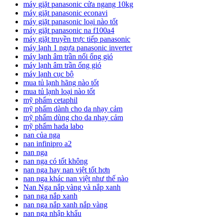
máy giặt panasonic cửa ngang 10kg
máy giặt panasonic econavi
máy giặt panasonic loại nào tốt
máy giặt panasonic na f100a4
máy giặt truyền trực tiếp panasonic
máy lạnh 1 ngựa panasonic inverter
máy lạnh âm trần nối ống gió
máy lạnh âm trần ống gió
máy lạnh cục bộ
mua tủ lạnh hãng nào tốt
mua tủ lạnh loại nào tốt
mỹ phẩm cetaphil
mỹ phẩm dành cho da nhạy cảm
mỹ phẩm dùng cho da nhạy cảm
mỹ phẩm hada labo
nan của nga
nan infinipro a2
nan nga
nan nga có tốt không
nan nga hay nan việt tốt hơn
nan nga khác nan việt như thế nào
Nan Nga nắp vàng và nắp xanh
nan nga nắp xanh
nan nga nắp xanh nắp vàng
nan nga nhập khẩu