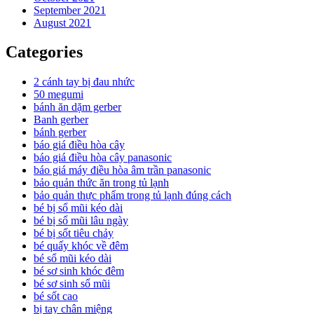
September 2021
August 2021
Categories
2 cánh tay bị đau nhức
50 megumi
bánh ăn dặm gerber
Banh gerber
bánh gerber
báo giá điều hòa cây
báo giá điều hòa cây panasonic
báo giá máy điều hòa âm trần panasonic
bảo quản thức ăn trong tủ lạnh
bảo quản thực phẩm trong tủ lạnh đúng cách
bé bị sổ mũi kéo dài
bé bị sổ mũi lâu ngày
bé bị sốt tiêu chảy
bé quấy khóc về đêm
bé sổ mũi kéo dài
bé sơ sinh khóc đêm
bé sơ sinh sổ mũi
bé sốt cao
bị tay chân miệng