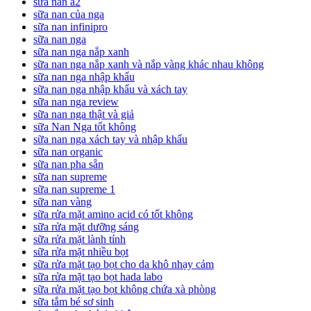
sữa nan a2
sữa nan của nga
sữa nan infinipro
sữa nan nga
sữa nan nga nắp xanh
sữa nan nga nắp xanh và nắp vàng khác nhau không
sữa nan nga nhập khẩu
sữa nan nga nhập khẩu và xách tay
sữa nan nga review
sữa nan nga thật và giả
sữa Nan Nga tốt không
sữa nan nga xách tay và nhập khẩu
sữa nan organic
sữa nan pha sẵn
sữa nan supreme
sữa nan supreme 1
sữa nan vàng
sữa rửa mặt amino acid có tốt không
sữa rửa mặt dưỡng sáng
sữa rửa mặt lành tính
sữa rửa mặt nhiều bọt
sữa rửa mặt tạo bọt cho da khô nhạy cảm
sữa rửa mặt tạo bọt hada labo
sữa rửa mặt tạo bọt không chứa xà phòng
sữa tắm bé sơ sinh