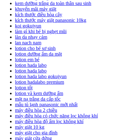
kem dưỡng trắng da toàn thân sau sinh
khuyến mãi máy giặt
kích thước điều hòa cây
kích thước máy giặt panasonic 10kg
koi gokujyun
làm gì khi bé bị nghẹt mũi
làn da nhạy cảm
lan nach nam
lotion cho bé sơ sinh
lotion dưỡng ẩm da mặt
lotion em bé
lotion hada labo
lotion hada labo
lotion hada labo gokujyun
lotion hadalabo premium
lotion tốt
lotion và kem dưỡng ẩm
mặt nạ trắng da cấp tốc
mẫu tủ lạnh panasonic mới nhất
máy điều hòa 2 chiều
máy điều hòa có chức năng lọc không khí
máy điều hòa độ ẩm lọc không khí
máy giặt 10 kg
máy giặt cho gia đình
máy giặt cửa đứng