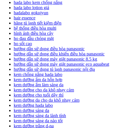
hada labo kem chống nắng
hada labo lotion giá
hadalabo gokujyun
hair essence
hãng tủ lạnh tiết kiệm điện
hệ thống điều hòa multi
hình ảnh điều hòa cây
ho đau đầu chóng mặt
ho sốt cao
hướng dẫn sử dụng điều hòa panasonic
hướng dẫn sử dụng điều khiển điều hòa panasonic
hướng dẫn sử dụng máy giặt panasonic 8.5 kg
hướng dẫn sử dụng máy giặt panasonic eco aquabeat
hướng dẫn sử dụng tủ lạnh panasonic nội địa
kem chống nắng hada labo
kem dưỡng ẩm da hỗn hợp
kem dưỡng ẩm làm sáng da
kem dưỡng cho da khô nhạy cảm
kem dưỡng cho tuổi dậy thì
kem dưỡng da cho da khô nhạy cảm
kem dưỡng hada labo
kem dưỡng sáng da
kem dưỡng sáng da lành tính
kem dưỡng sáng da nào tốt
kem dưỡng trắng d-na