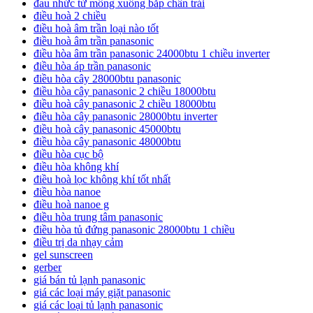
đau nhức từ mông xuống bắp chân trái
điều hoà 2 chiều
điều hoà âm trần loại nào tốt
điều hoà âm trần panasonic
điều hòa âm trần panasonic 24000btu 1 chiều inverter
điều hòa áp trần panasonic
điều hòa cây 28000btu panasonic
điều hòa cây panasonic 2 chiều 18000btu
điều hoà cây panasonic 2 chiều 18000btu
điều hòa cây panasonic 28000btu inverter
điều hoà cây panasonic 45000btu
điều hòa cây panasonic 48000btu
điều hòa cục bộ
điều hòa không khí
điều hoà lọc không khí tốt nhất
điều hòa nanoe
điều hoà nanoe g
điều hòa trung tâm panasonic
điều hòa tủ đứng panasonic 28000btu 1 chiều
điều trị da nhạy cảm
gel sunscreen
gerber
giá bán tủ lạnh panasonic
giá các loại máy giặt panasonic
giá các loại tủ lạnh panasonic