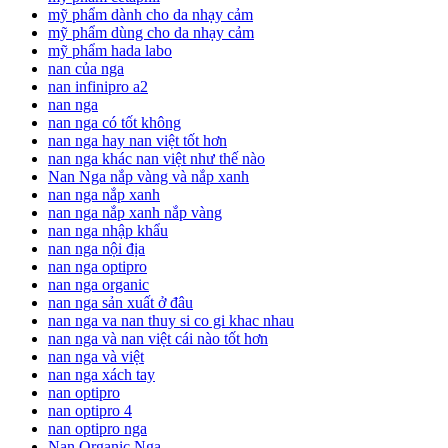
mỹ phẩm dành cho da nhạy cảm
mỹ phẩm dùng cho da nhạy cảm
mỹ phẩm hada labo
nan của nga
nan infinipro a2
nan nga
nan nga có tốt không
nan nga hay nan việt tốt hơn
nan nga khác nan việt như thế nào
Nan Nga nắp vàng và nắp xanh
nan nga nắp xanh
nan nga nắp xanh nắp vàng
nan nga nhập khẩu
nan nga nội địa
nan nga optipro
nan nga organic
nan nga sản xuất ở đâu
nan nga va nan thuy si co gi khac nhau
nan nga và nan việt cái nào tốt hơn
nan nga và việt
nan nga xách tay
nan optipro
nan optipro 4
nan optipro nga
Nan Organic Nga