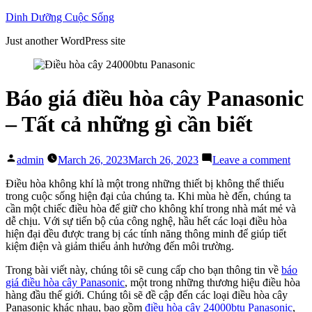
Skip
Dinh Dưỡng Cuộc Sống
to
Just another WordPress site
content
Báo giá điều hòa cây Panasonic
– Tất cả những gì cần biết
Posted
on
admin
March 26, 2023
March 26, 2023
Leave a comment
by
Báo
giá
Điều hòa không khí là một trong những thiết bị không thể thiếu
điều
trong cuộc sống hiện đại của chúng ta. Khi mùa hè đến, chúng ta
hòa
cần một chiếc điều hòa để giữ cho không khí trong nhà mát mẻ và
cây
dễ chịu. Với sự tiến bộ của công nghệ, hầu hết các loại điều hòa
Pana
hiện đại đều được trang bị các tính năng thông minh để giúp tiết
–
kiệm điện và giảm thiểu ảnh hưởng đến môi trường.
Tất
Trong bài viết này, chúng tôi sẽ cung cấp cho bạn thông tin về
báo
cả
giá điều hòa cây Panasonic
, một trong những thương hiệu điều hòa
nhữ
hàng đầu thế giới. Chúng tôi sẽ đề cập đến các loại điều hòa cây
gì
Panasonic khác nhau, bao gồm
điều hòa cây 24000btu Panasonic
,
cần