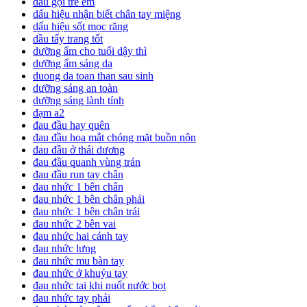
dầu gội trẻ em
dấu hiệu nhận biết chân tay miệng
dấu hiệu sốt mọc răng
dầu tẩy trang tốt
dưỡng ẩm cho tuổi dậy thì
dưỡng ẩm sáng da
duong da toan than sau sinh
dưỡng sáng an toàn
dưỡng sáng lành tính
đạm a2
đau đầu hay quên
đau đầu hoa mắt chóng mặt buồn nôn
đau đầu ở thái dương
đau đầu quanh vùng trán
đau đầu run tay chân
đau nhức 1 bên chân
đau nhức 1 bên chân phải
đau nhức 1 bên chân trái
đau nhức 2 bên vai
đau nhức hai cánh tay
đau nhức lưng
đau nhức mu bàn tay
đau nhức ở khuỷu tay
đau nhức tai khi nuốt nước bọt
đau nhức tay phải