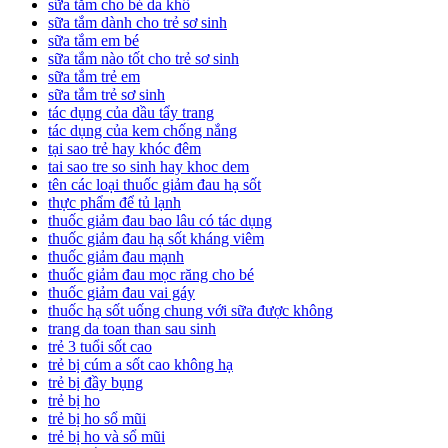
sữa tắm cho bé da khô
sữa tắm dành cho trẻ sơ sinh
sữa tắm em bé
sữa tắm nào tốt cho trẻ sơ sinh
sữa tắm trẻ em
sữa tắm trẻ sơ sinh
tác dụng của dầu tẩy trang
tác dụng của kem chống nắng
tại sao trẻ hay khóc đêm
tai sao tre so sinh hay khoc dem
tên các loại thuốc giảm đau hạ sốt
thực phẩm để tủ lạnh
thuốc giảm đau bao lâu có tác dụng
thuốc giảm đau hạ sốt kháng viêm
thuốc giảm đau mạnh
thuốc giảm đau mọc răng cho bé
thuốc giảm đau vai gáy
thuốc hạ sốt uống chung với sữa được không
trang da toan than sau sinh
trẻ 3 tuổi sốt cao
trẻ bị cúm a sốt cao không hạ
trẻ bị đầy bụng
trẻ bị ho
trẻ bị ho sổ mũi
trẻ bị ho và sổ mũi