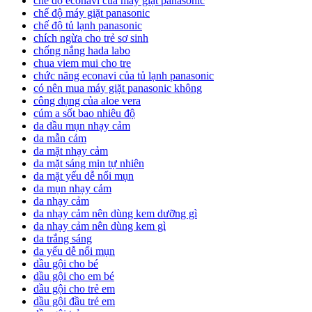
chế độ econavi của máy giặt panasonic
chế độ máy giặt panasonic
chế độ tủ lạnh panasonic
chích ngừa cho trẻ sơ sinh
chống nắng hada labo
chua viem mui cho tre
chức năng econavi của tủ lạnh panasonic
có nên mua máy giặt panasonic không
công dụng của aloe vera
cúm a sốt bao nhiêu độ
da dầu mụn nhạy cảm
da mẫn cảm
da mặt nhạy cảm
da mặt sáng mịn tự nhiên
da mặt yếu dễ nổi mụn
da mụn nhạy cảm
da nhạy cảm
da nhạy cảm nên dùng kem dưỡng gì
da nhạy cảm nên dùng kem gì
da trắng sáng
da yếu dễ nổi mụn
dầu gội cho bé
dầu gội cho em bé
dầu gội cho trẻ em
dầu gội đầu trẻ em