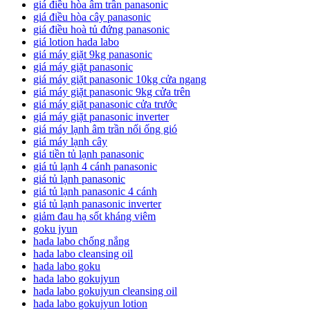
giá điều hòa âm trần panasonic
giá điều hòa cây panasonic
giá điều hoà tủ đứng panasonic
giá lotion hada labo
giá máy giặt 9kg panasonic
giá máy giặt panasonic
giá máy giặt panasonic 10kg cửa ngang
giá máy giặt panasonic 9kg cửa trên
giá máy giặt panasonic cửa trước
giá máy giặt panasonic inverter
giá máy lạnh âm trần nối ống gió
giá máy lạnh cây
giá tiền tủ lạnh panasonic
giá tủ lạnh 4 cánh panasonic
giá tủ lạnh panasonic
giá tủ lạnh panasonic 4 cánh
giá tủ lạnh panasonic inverter
giảm đau hạ sốt kháng viêm
goku jyun
hada labo chống nắng
hada labo cleansing oil
hada labo goku
hada labo gokujyun
hada labo gokujyun cleansing oil
hada labo gokujyun lotion