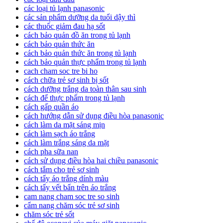
các loại tủ lạnh panasonic
các sản phẩm dưỡng da tuổi dậy thì
các thuốc giảm đau hạ sốt
cách bảo quản đồ ăn trong tủ lạnh
cách bảo quản thức ăn
cách bảo quản thức ăn trong tủ lạnh
cách bảo quản thực phẩm trong tủ lạnh
cach cham soc tre bi ho
cách chữa trẻ sơ sinh bị sốt
cách dưỡng trắng da toàn thân sau sinh
cách để thực phẩm trong tủ lạnh
cách gấp quần áo
cách hướng dẫn sử dụng điều hòa panasonic
cách làm da mặt sáng mịn
cách làm sạch áo trắng
cách làm trắng sáng da mặt
cách pha sữa nan
cách sử dụng điều hòa hai chiều panasonic
cách tắm cho trẻ sơ sinh
cách tẩy áo trắng dính màu
cách tẩy vết bẩn trên áo trắng
cam nang cham soc tre so sinh
cẩm nang chăm sóc trẻ sơ sinh
chăm sóc trẻ sốt