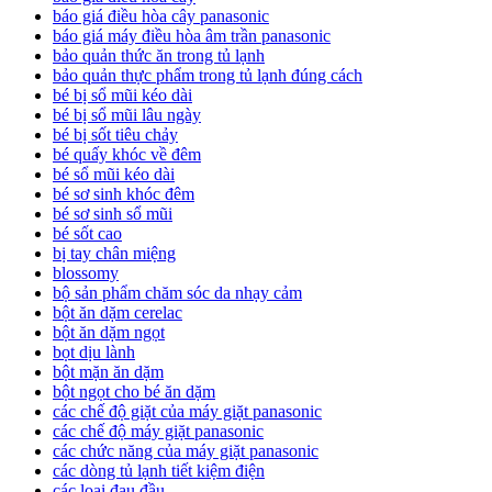
báo giá điều hòa cây panasonic
báo giá máy điều hòa âm trần panasonic
bảo quản thức ăn trong tủ lạnh
bảo quản thực phẩm trong tủ lạnh đúng cách
bé bị sổ mũi kéo dài
bé bị sổ mũi lâu ngày
bé bị sốt tiêu chảy
bé quấy khóc về đêm
bé sổ mũi kéo dài
bé sơ sinh khóc đêm
bé sơ sinh sổ mũi
bé sốt cao
bị tay chân miệng
blossomy
bộ sản phẩm chăm sóc da nhạy cảm
bột ăn dặm cerelac
bột ăn dặm ngọt
bọt dịu lành
bột mặn ăn dặm
bột ngọt cho bé ăn dặm
các chế độ giặt của máy giặt panasonic
các chế độ máy giặt panasonic
các chức năng của máy giặt panasonic
các dòng tủ lạnh tiết kiệm điện
các loại đau đầu