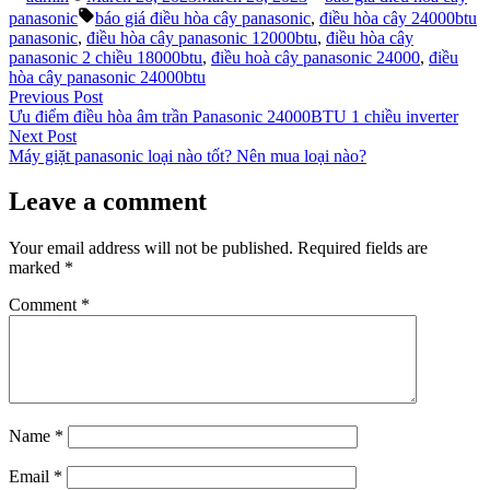
by
in
Tags:
panasonic
báo giá điều hòa cây panasonic
,
điều hòa cây 24000btu
panasonic
,
điều hòa cây panasonic 12000btu
,
điều hòa cây
panasonic 2 chiều 18000btu
,
điều hoà cây panasonic 24000
,
điều
hòa cây panasonic 24000btu
Post
Previous
Previous Post
post:
Ưu điểm điều hòa âm trần Panasonic 24000BTU 1 chiều inverter
navigation
Next
Next Post
post:
Máy giặt panasonic loại nào tốt? Nên mua loại nào?
Leave a comment
Your email address will not be published.
Required fields are
marked
*
Comment
*
Name
*
Email
*