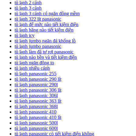
tủ lạnh 2 cánh
tủ lạnh 3 cánh
tủ lạnh 3 cánh có ngăn đông mềm
tủ lạnh 322 lít panasonic
tủ lạnh để mức nào tiết kiệm điện
tủ lạnh hãng nào tiết kiệm điện
tủ lạnh icy
tủ lạnh jumbo ngăn đá khổng lồ
tủ lạnh jumbo panasonic
tủ lạnh làm đá tự rơi panasonic
tủ lạnh nào bền và tiết kiệm điện
tủ lạnh ngăn đông to
tủ lạnh nhiều cánh
tủ lạnh panasonic 255
tủ lạnh panasonic 290 lít
tủ lạnh panasonic 290l
tủ lạnh panasonic 306 lít
tủ lạnh panasonic 306l
tủ lạnh panasonic 363 lít
tủ lạnh panasonic 368l
tủ lạnh panasonic 410
tủ lạnh panasonic 410 lít
tủ lạnh panasonic 500l
tủ lạnh panasonic 600l
tủ lạnh panasonic có tiết kiệm điện không