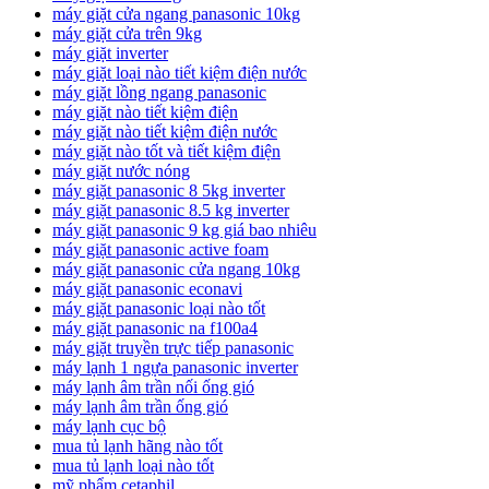
máy giặt cửa ngang panasonic 10kg
máy giặt cửa trên 9kg
máy giặt inverter
máy giặt loại nào tiết kiệm điện nước
máy giặt lồng ngang panasonic
máy giặt nào tiết kiệm điện
máy giặt nào tiết kiệm điện nước
máy giặt nào tốt và tiết kiệm điện
máy giặt nước nóng
máy giặt panasonic 8 5kg inverter
máy giặt panasonic 8.5 kg inverter
máy giặt panasonic 9 kg giá bao nhiêu
máy giặt panasonic active foam
máy giặt panasonic cửa ngang 10kg
máy giặt panasonic econavi
máy giặt panasonic loại nào tốt
máy giặt panasonic na f100a4
máy giặt truyền trực tiếp panasonic
máy lạnh 1 ngựa panasonic inverter
máy lạnh âm trần nối ống gió
máy lạnh âm trần ống gió
máy lạnh cục bộ
mua tủ lạnh hãng nào tốt
mua tủ lạnh loại nào tốt
mỹ phẩm cetaphil