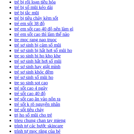
trẻ bị rối loạn tiêu hóa
trẻ bị sổ mũi kéo dài
trẻ bị tắc mũi
trẻ bị tiêu chảy kèm sốt
trẻ em sốt 38 độ
trẻ em sốt cao 40 độ nên làm gì
trẻ em sốt cao thì làm thế nào
tre moc rang nao truoc
trẻ sơ sinh bị cảm sổ mũi
trẻ sơ sinh bị hắt hơi sổ mũi ho
tre so sinh bi ho kho khe
trẻ sơ sinh hắt hơi sổ mũi
trẻ sơ sinh hay giật mình
trẻ sơ sinh khóc đêm
trẻ sơ sinh sổ mũi ho
tre so sinh sot cao
trẻ sốt cao 4 ngày
trẻ sốt cao 40 độ
trẻ sốt cao ăn vào nôn ra
trẻ sốt k rõ nguyên nhân
trẻ sốt tiêu chảy
trị ho sổ mũi cho trẻ
trieu chung chan tay mieng
trình tự các bước skincare
trình tự mọc răng của bé