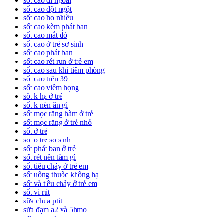
sốt cao đi ngoài
sốt cao đột ngột
sốt cao ho nhiều
sốt cao kèm phát ban
sốt cao mắt đỏ
sốt cao ở trẻ sơ sinh
sốt cao phát ban
sốt cao rét run ở trẻ em
sốt cao sau khi tiêm phòng
sốt cao trên 39
sốt cao viêm họng
sốt k hạ ở trẻ
sốt k nên ăn gì
sốt mọc răng hàm ở trẻ
sốt mọc răng ở trẻ nhỏ
sốt ở trẻ
sot o tre so sinh
sốt phát ban ở trẻ
sốt rét nên làm gì
sốt tiêu chảy ở trẻ em
sốt uống thuốc không hạ
sốt và tiêu chảy ở trẻ em
sốt vi rút
sữa chua ptit
sữa đạm a2 và 5hmo