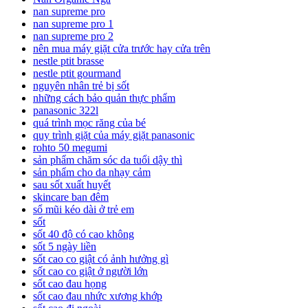
nan supreme pro
nan supreme pro 1
nan supreme pro 2
nên mua máy giặt cửa trước hay cửa trên
nestle ptit brasse
nestle ptit gourmand
nguyên nhân trẻ bị sốt
những cách bảo quản thực phẩm
panasonic 322l
quá trình mọc răng của bé
quy trình giặt của máy giặt panasonic
rohto 50 megumi
sản phẩm chăm sóc da tuổi dậy thì
sản phẩm cho da nhạy cảm
sau sốt xuất huyết
skincare ban đêm
sổ mũi kéo dài ở trẻ em
sốt
sốt 40 độ có cao không
sốt 5 ngày liền
sốt cao co giật có ảnh hưởng gì
sốt cao co giật ở người lớn
sốt cao đau họng
sốt cao đau nhức xương khớp