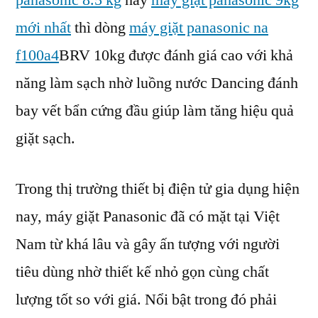
panasonic 8.5 kg
hay
máy giặt panasonic 9kg
Pan
mới nhất
thì dòng
máy giặt panasonic na
Na
F10
f100a4
BRV 10kg được đánh giá cao với khả
Có
năng làm sạch nhờ luồng nước Dancing đánh
Tốt
bay vết bẩn cứng đầu giúp làm tăng hiệu quả
Khô
giặt sạch.
Trong thị trường thiết bị điện tử gia dụng hiện
nay, máy giặt Panasonic đã có mặt tại Việt
Nam từ khá lâu và gây ấn tượng với người
tiêu dùng nhờ thiết kế nhỏ gọn cùng chất
lượng tốt so với giá. Nổi bật trong đó phải