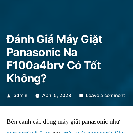
Đánh Giá Máy Giặt
Panasonic Na
F100a4brv Có Tốt
Không?
Posted
on
admin
April 5, 2023
Leave a comment
by
Đá
Giá
Bên cạnh các dòng máy giặt panasonic như
Má
Giặ