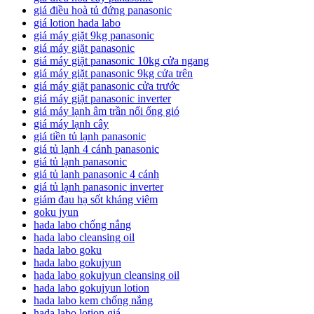
giá điều hoà tủ đứng panasonic
giá lotion hada labo
giá máy giặt 9kg panasonic
giá máy giặt panasonic
giá máy giặt panasonic 10kg cửa ngang
giá máy giặt panasonic 9kg cửa trên
giá máy giặt panasonic cửa trước
giá máy giặt panasonic inverter
giá máy lạnh âm trần nối ống gió
giá máy lạnh cây
giá tiền tủ lạnh panasonic
giá tủ lạnh 4 cánh panasonic
giá tủ lạnh panasonic
giá tủ lạnh panasonic 4 cánh
giá tủ lạnh panasonic inverter
giảm đau hạ sốt kháng viêm
goku jyun
hada labo chống nắng
hada labo cleansing oil
hada labo goku
hada labo gokujyun
hada labo gokujyun cleansing oil
hada labo gokujyun lotion
hada labo kem chống nắng
hada labo lotion giá