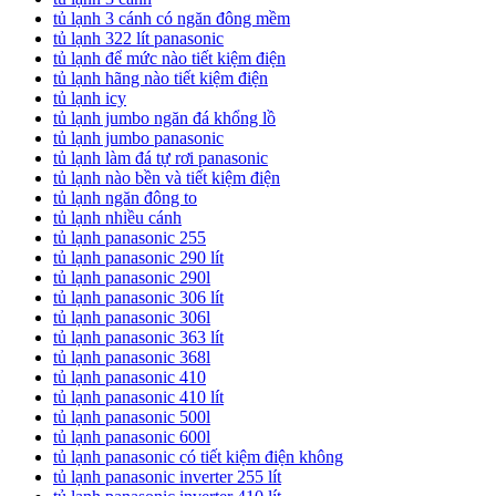
tủ lạnh 3 cánh có ngăn đông mềm
tủ lạnh 322 lít panasonic
tủ lạnh để mức nào tiết kiệm điện
tủ lạnh hãng nào tiết kiệm điện
tủ lạnh icy
tủ lạnh jumbo ngăn đá khổng lồ
tủ lạnh jumbo panasonic
tủ lạnh làm đá tự rơi panasonic
tủ lạnh nào bền và tiết kiệm điện
tủ lạnh ngăn đông to
tủ lạnh nhiều cánh
tủ lạnh panasonic 255
tủ lạnh panasonic 290 lít
tủ lạnh panasonic 290l
tủ lạnh panasonic 306 lít
tủ lạnh panasonic 306l
tủ lạnh panasonic 363 lít
tủ lạnh panasonic 368l
tủ lạnh panasonic 410
tủ lạnh panasonic 410 lít
tủ lạnh panasonic 500l
tủ lạnh panasonic 600l
tủ lạnh panasonic có tiết kiệm điện không
tủ lạnh panasonic inverter 255 lít