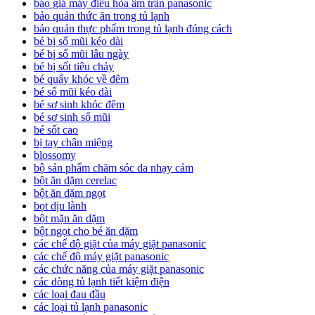
báo giá máy điều hòa âm trần panasonic
bảo quản thức ăn trong tủ lạnh
bảo quản thực phẩm trong tủ lạnh đúng cách
bé bị sổ mũi kéo dài
bé bị sổ mũi lâu ngày
bé bị sốt tiêu chảy
bé quấy khóc về đêm
bé sổ mũi kéo dài
bé sơ sinh khóc đêm
bé sơ sinh sổ mũi
bé sốt cao
bị tay chân miệng
blossomy
bộ sản phẩm chăm sóc da nhạy cảm
bột ăn dặm cerelac
bột ăn dặm ngọt
bọt dịu lành
bột mặn ăn dặm
bột ngọt cho bé ăn dặm
các chế độ giặt của máy giặt panasonic
các chế độ máy giặt panasonic
các chức năng của máy giặt panasonic
các dòng tủ lạnh tiết kiệm điện
các loại đau đầu
các loại tủ lạnh panasonic