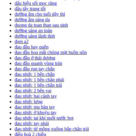
dấu hiệu sốt mọc răng
dầu tẩy trang tốt
dưỡng ẩm cho tuổi dậy thì
dưỡng ẩm sáng da
duong da toan than sau sinh
dưỡng sáng an toàn
dưỡng sáng lành tính
đạm a2
đau đầu hay quên
đau đầu hoa mắt chóng mặt buồn nôn
đau đầu ở thái dương
đau đầu quanh vùng trán
đau đầu run tay chân
đau nhức 1 bên chân
đau nhức 1 bên chân phải
đau nhức 1 bên chân trái
đau nhức 2 bên vai
đau nhức hai cánh tay
đau nhức lưng
đau nhức mu bàn tay
đau nhức ở khuỷu tay
đau nhức tai khi nuốt nước bọt
đau nhức tay phải
đau nhức từ mông xuống bắp chân trái
điều hoà 2 chiều