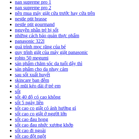
nan supreme pro 1
nan supreme pro 2
nên mua máy giặt cửa trước hay cửa trên
nestle ptit brasse
nestle ptit gourmand
nguyên nhân trẻ bị sốt
những cách bảo quản thực phẩm
panasonic 322l
quá trình mọc răng của bé
quy trình giặt của máy giặt panasonic
rohto 50 megumi
sản phẩm chăm sóc da tuổi dậy thì
sản phẩm cho da nhạy cảm
sau sốt xuất huyết
skincare ban đêm
sổ mũi kéo dài ở trẻ em
sốt
sốt 40 độ có cao không
sốt 5 ngày liền
sốt cao co giật có ảnh hưởng gì
sốt cao co giật ở người lớn
sốt cao đau họng
sốt cao đau nhức xương khớp
sốt cao đi ngoài
sốt cao đột ngột