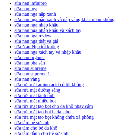
sữa nan infinipro
sữa nan nga
sữa nan nga nắp xanh
sữa nan nga nắp xanh và nắp vàng khác nhau không
sữa nan nga nhập khẩu
sữa nan nga nhập khẩu và xách tay
sữa nan nga review
sữa nan nga thật và giả
sữa Nan Nga tốt không
sữa nan nga xách tay và nhập khẩu
sữa nan organic
sữa nan pha sẵn
sữa nan supreme
sữa nan supreme 1
sữa nan vàng
sữa rửa mặt amino acid có tốt không
sữa rửa mặt dưỡng sáng
sữa rửa mặt lành tính
sữa rửa mặt nhiều bọt
sữa rửa mặt tạo bọt cho da khô nhạy cảm
sữa rửa mặt tạo bọt hada labo
sữa rửa mặt tạo bọt không chứa xà phòng
sữa tắm bé sơ sinh
sữa tắm cho bé da khô
sữa tắm dành cho trẻ sơ sinh