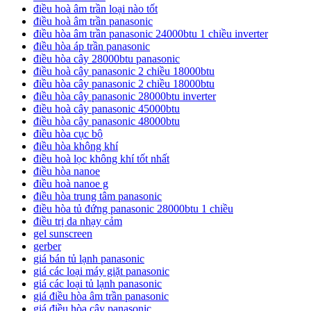
điều hoà âm trần loại nào tốt
điều hoà âm trần panasonic
điều hòa âm trần panasonic 24000btu 1 chiều inverter
điều hòa áp trần panasonic
điều hòa cây 28000btu panasonic
điều hoà cây panasonic 2 chiều 18000btu
điều hòa cây panasonic 2 chiều 18000btu
điều hòa cây panasonic 28000btu inverter
điều hoà cây panasonic 45000btu
điều hòa cây panasonic 48000btu
điều hòa cục bộ
điều hòa không khí
điều hoà lọc không khí tốt nhất
điều hòa nanoe
điều hoà nanoe g
điều hòa trung tâm panasonic
điều hòa tủ đứng panasonic 28000btu 1 chiều
điều trị da nhạy cảm
gel sunscreen
gerber
giá bán tủ lạnh panasonic
giá các loại máy giặt panasonic
giá các loại tủ lạnh panasonic
giá điều hòa âm trần panasonic
giá điều hòa cây panasonic