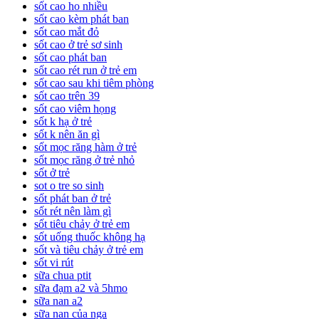
sốt cao ho nhiều
sốt cao kèm phát ban
sốt cao mắt đỏ
sốt cao ở trẻ sơ sinh
sốt cao phát ban
sốt cao rét run ở trẻ em
sốt cao sau khi tiêm phòng
sốt cao trên 39
sốt cao viêm họng
sốt k hạ ở trẻ
sốt k nên ăn gì
sốt mọc răng hàm ở trẻ
sốt mọc răng ở trẻ nhỏ
sốt ở trẻ
sot o tre so sinh
sốt phát ban ở trẻ
sốt rét nên làm gì
sốt tiêu chảy ở trẻ em
sốt uống thuốc không hạ
sốt và tiêu chảy ở trẻ em
sốt vi rút
sữa chua ptit
sữa đạm a2 và 5hmo
sữa nan a2
sữa nan của nga