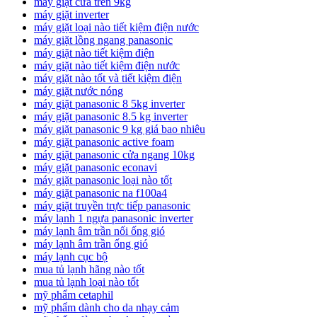
máy giặt cửa trên 9kg
máy giặt inverter
máy giặt loại nào tiết kiệm điện nước
máy giặt lồng ngang panasonic
máy giặt nào tiết kiệm điện
máy giặt nào tiết kiệm điện nước
máy giặt nào tốt và tiết kiệm điện
máy giặt nước nóng
máy giặt panasonic 8 5kg inverter
máy giặt panasonic 8.5 kg inverter
máy giặt panasonic 9 kg giá bao nhiêu
máy giặt panasonic active foam
máy giặt panasonic cửa ngang 10kg
máy giặt panasonic econavi
máy giặt panasonic loại nào tốt
máy giặt panasonic na f100a4
máy giặt truyền trực tiếp panasonic
máy lạnh 1 ngựa panasonic inverter
máy lạnh âm trần nối ống gió
máy lạnh âm trần ống gió
máy lạnh cục bộ
mua tủ lạnh hãng nào tốt
mua tủ lạnh loại nào tốt
mỹ phẩm cetaphil
mỹ phẩm dành cho da nhạy cảm