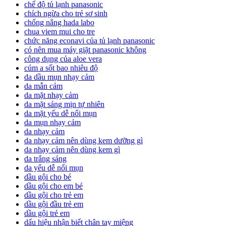
chế độ tủ lạnh panasonic
chích ngừa cho trẻ sơ sinh
chống nắng hada labo
chua viem mui cho tre
chức năng econavi của tủ lạnh panasonic
có nên mua máy giặt panasonic không
công dụng của aloe vera
cúm a sốt bao nhiêu độ
da dầu mụn nhạy cảm
da mẫn cảm
da mặt nhạy cảm
da mặt sáng mịn tự nhiên
da mặt yếu dễ nổi mụn
da mụn nhạy cảm
da nhạy cảm
da nhạy cảm nên dùng kem dưỡng gì
da nhạy cảm nên dùng kem gì
da trắng sáng
da yếu dễ nổi mụn
dầu gội cho bé
dầu gội cho em bé
dầu gội cho trẻ em
dầu gội đầu trẻ em
dầu gội trẻ em
dấu hiệu nhận biết chân tay miệng