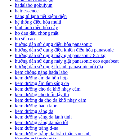
hadalabo gokujyun
hair essence
hãng tủ lạnh tiết kiệm điện
hệ thống điều hòa multi
hình ảnh điều hòa cây
ho đau đầu chóng mặt
ho sốt cao
hướng dẫn sử dụng điều hòa panasonic
hướng dẫn sử dụng điều khiển điều hòa panasonic
hướng dẫn sử dụng máy giặt panasonic 8.5 kg
hướng dẫn sử dụng máy giặt panasonic eco aquabeat
hướng dẫn sử dụng tủ lạnh panasonic nội địa
kem chống nắng hada labo
kem dưỡng ẩm da hỗn hợp
kem dưỡng ẩm làm sáng da
kem dưỡng cho da khô nhạy cảm
kem dưỡng cho tuổi dậy thì
kem dưỡng da cho da khô nhạy cảm
kem dưỡng hada labo
kem dưỡng sáng da
kem dưỡng sáng da lành tính
kem dưỡng sáng da nào tốt
kem dưỡng trắng d-na
kem dưỡng trắng da toàn thân sau sinh