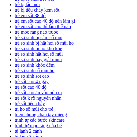
trẻ bị tắc mũi
trẻ bị tiêu chảy kèm sốt
trẻ em sốt 38 độ
trẻ em sốt cao 40 độ nên làm gì
trẻ em sốt cao thì làm thế nào
tre moc rang nao truoc
trẻ sơ sinh bị cảm sổ mũi
trẻ sơ sinh bị hắt hơi sổ mũi ho
tre so sinh bi ho kho khe
trẻ sơ sinh hắt hơi sổ mũi
trẻ sơ sinh hay giật mình
trẻ sơ sinh khóc đêm
trẻ sơ sinh sổ mũi ho
tre so sinh sot cao
trẻ sốt cao 4 ngày
trẻ sốt cao 40 độ
trẻ sốt cao ăn vào nôn ra
trẻ sốt k rõ nguyên nhân
trẻ sốt tiêu chảy
trị ho sổ mũi cho trẻ
trieu chung chan tay mieng
trình tự các bước skincare
trình tự mọc răng của bé
tủ lạnh 2 cánh
tủ lạnh 3 cánh