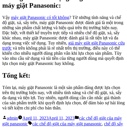
máy giặt Panasonic:
Vậy
máy giặt Panasonic có tốt không
? Từ những tính năng và chế
độ giặt, xả, sấy trên, máy giặt Panasonic được đánh giá là một trong
những sản phẩm chất lượng và hiệu quả trên thị trường hiện nay.
Đặc biệt, với thiết kế truyền trực tiếp và nhiều chế độ giặt, xả, sấy
khác nhau, máy giặt Panasonic được đánh giá là rất tiện lợi và đa
dạng trong việc sử dụng. Tuy nhiên,
giá máy giặt giặt Panasonic cửa
trước
và trên không phải là rẻ nhất trên thị trường, điều này có thể
khiến cho nhiều người dùng phân vân khi lựa chọn sản phẩm. Tùy
vào nhu cầu sử dụng và túi tiền của từng người dùng mà quyết định
lựa chọn máy giặt Panasonic hay không.
Tổng kết:
Tóm lại, máy giặt Panasonic là một sản phẩm đáng được lựa chọn
trên thị trường hiện nay, với nhiều tính năng và chế độ giặt, xả, sấy
đa dạng và tiện lợi. Tuy nhiên, người dùng cần cân nhắc giá thành
của sản phẩm trước khi quyết định lựa chọn, để đảm bảo sự hài lòng
và tiết kiệm chi phí cho bản thân.
Posted
Posted
admin
April 11, 2023
April 11, 2023
các chế độ giặt của máy
by
in
Tags:
giặt panasonic
các chế độ giặt của máy giặt panasonic
,
chế độ sấy