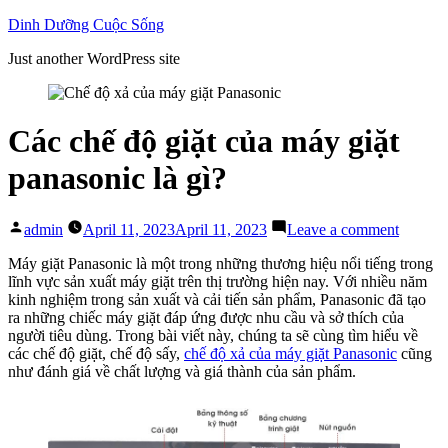
Skip
Dinh Dưỡng Cuộc Sống
to
Just another WordPress site
content
Các chế độ giặt của máy giặt
panasonic là gì?
Posted
on
admin
April 11, 2023
April 11, 2023
Leave a comment
by
Các
chế
Máy giặt Panasonic là một trong những thương hiệu nổi tiếng trong
độ
lĩnh vực sản xuất máy giặt trên thị trường hiện nay. Với nhiều năm
giặt
kinh nghiệm trong sản xuất và cải tiến sản phẩm, Panasonic đã tạo
của
ra những chiếc máy giặt đáp ứng được nhu cầu và sở thích của
máy
người tiêu dùng. Trong bài viết này, chúng ta sẽ cùng tìm hiểu về
giặt
các chế độ giặt, chế độ sấy,
chế độ xả của máy giặt Panasonic
cũng
panason
như đánh giá về chất lượng và giá thành của sản phẩm.
là
gì?