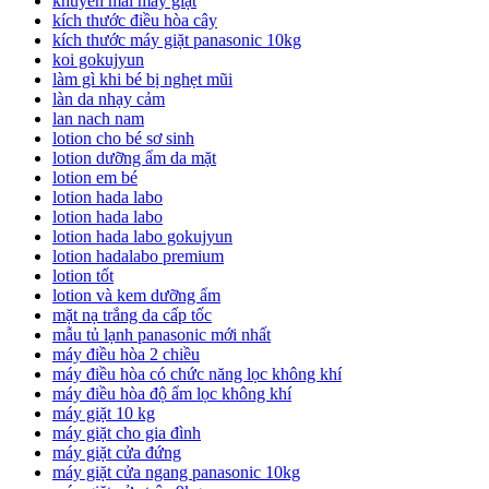
khuyến mãi máy giặt
kích thước điều hòa cây
kích thước máy giặt panasonic 10kg
koi gokujyun
làm gì khi bé bị nghẹt mũi
làn da nhạy cảm
lan nach nam
lotion cho bé sơ sinh
lotion dưỡng ẩm da mặt
lotion em bé
lotion hada labo
lotion hada labo
lotion hada labo gokujyun
lotion hadalabo premium
lotion tốt
lotion và kem dưỡng ẩm
mặt nạ trắng da cấp tốc
mẫu tủ lạnh panasonic mới nhất
máy điều hòa 2 chiều
máy điều hòa có chức năng lọc không khí
máy điều hòa độ ẩm lọc không khí
máy giặt 10 kg
máy giặt cho gia đình
máy giặt cửa đứng
máy giặt cửa ngang panasonic 10kg