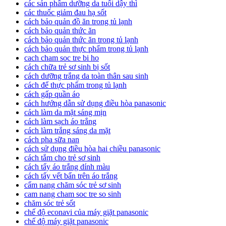
các sản phẩm dưỡng da tuổi dậy thì
các thuốc giảm đau hạ sốt
cách bảo quản đồ ăn trong tủ lạnh
cách bảo quản thức ăn
cách bảo quản thức ăn trong tủ lạnh
cách bảo quản thực phẩm trong tủ lạnh
cach cham soc tre bi ho
cách chữa trẻ sơ sinh bị sốt
cách dưỡng trắng da toàn thân sau sinh
cách để thực phẩm trong tủ lạnh
cách gấp quần áo
cách hướng dẫn sử dụng điều hòa panasonic
cách làm da mặt sáng mịn
cách làm sạch áo trắng
cách làm trắng sáng da mặt
cách pha sữa nan
cách sử dụng điều hòa hai chiều panasonic
cách tắm cho trẻ sơ sinh
cách tẩy áo trắng dính màu
cách tẩy vết bẩn trên áo trắng
cẩm nang chăm sóc trẻ sơ sinh
cam nang cham soc tre so sinh
chăm sóc trẻ sốt
chế độ econavi của máy giặt panasonic
chế độ máy giặt panasonic