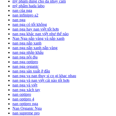
mỹ phẩm dùng cho da nhạy cảm
mỹ phẩm hada labo
nan của nga
nan infinipro a2
nan nga
nan nga có tốt không
nan nga hay nan việt tốt hơn
nan nga khác nan việt như thế nào
Nan Nga nắp vàng và nắp xanh
nan nga nắp xanh
nan nga nắp xanh nắp vàng
nan nga nhập khẩu
nan nga nội địa
nan nga optipro
nan nga organic
nan nga sản xuất ở đâu
nan nga va nan thuy si co gi khac nhau
nan nga và nan việt cái nào tốt hơn
nan nga và việt
nan nga xách tay
nan optipro
nan optipro 4
nan optipro nga
Nan Organic Nga
nan supreme pro