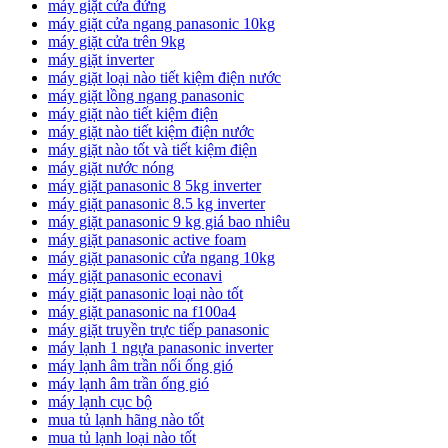
máy giặt cửa đứng
máy giặt cửa ngang panasonic 10kg
máy giặt cửa trên 9kg
máy giặt inverter
máy giặt loại nào tiết kiệm điện nước
máy giặt lồng ngang panasonic
máy giặt nào tiết kiệm điện
máy giặt nào tiết kiệm điện nước
máy giặt nào tốt và tiết kiệm điện
máy giặt nước nóng
máy giặt panasonic 8 5kg inverter
máy giặt panasonic 8.5 kg inverter
máy giặt panasonic 9 kg giá bao nhiêu
máy giặt panasonic active foam
máy giặt panasonic cửa ngang 10kg
máy giặt panasonic econavi
máy giặt panasonic loại nào tốt
máy giặt panasonic na f100a4
máy giặt truyền trực tiếp panasonic
máy lạnh 1 ngựa panasonic inverter
máy lạnh âm trần nối ống gió
máy lạnh âm trần ống gió
máy lạnh cục bộ
mua tủ lạnh hãng nào tốt
mua tủ lạnh loại nào tốt