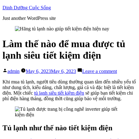
Skip
Dinh Dưỡng Cuộc Sống
to
Just another WordPress site
content
Làm thế nào để mua được tủ
lạnh siêu tiết kiệm điện
Posted
on
admin
May 6, 2023
May 6, 2023
Leave a comment
by
Làm
thế
Khi mua tủ lạnh, người tiêu dùng thường quan tâm đến nhiều yếu tố
nào
như dung tích, kiểu dáng, chất lượng, giá cả và đặc biệt là tiết kiệm
để
điện. Một chiếc
tủ lạnh siêu tiết kiệm điện
sẽ giúp bạn tiết kiệm chi
mua
phí điện hàng tháng, đồng thời cũng giúp bảo vệ môi trường.
được
tủ
lạnh
siêu
tiết
Tủ lạnh như thế nào tiết kiệm điện
kiệm
điện