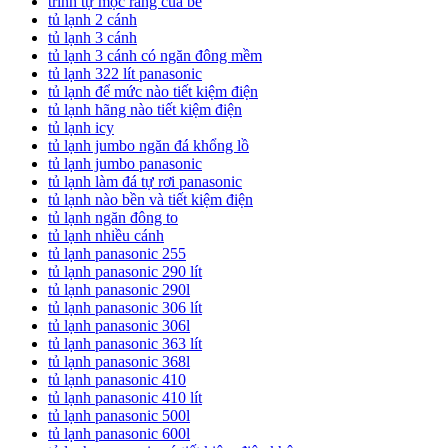
trình tự mọc răng của bé
tủ lạnh 2 cánh
tủ lạnh 3 cánh
tủ lạnh 3 cánh có ngăn đông mềm
tủ lạnh 322 lít panasonic
tủ lạnh để mức nào tiết kiệm điện
tủ lạnh hãng nào tiết kiệm điện
tủ lạnh icy
tủ lạnh jumbo ngăn đá khổng lồ
tủ lạnh jumbo panasonic
tủ lạnh làm đá tự rơi panasonic
tủ lạnh nào bền và tiết kiệm điện
tủ lạnh ngăn đông to
tủ lạnh nhiều cánh
tủ lạnh panasonic 255
tủ lạnh panasonic 290 lít
tủ lạnh panasonic 290l
tủ lạnh panasonic 306 lít
tủ lạnh panasonic 306l
tủ lạnh panasonic 363 lít
tủ lạnh panasonic 368l
tủ lạnh panasonic 410
tủ lạnh panasonic 410 lít
tủ lạnh panasonic 500l
tủ lạnh panasonic 600l