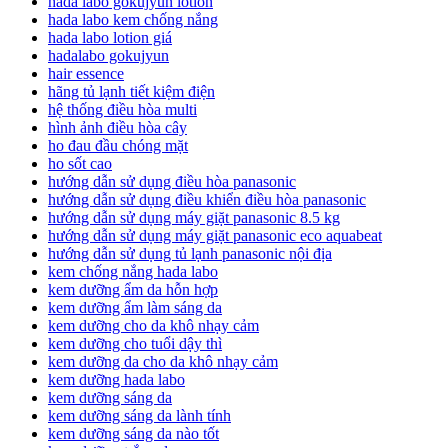
hada labo gokujyun lotion
hada labo kem chống nắng
hada labo lotion giá
hadalabo gokujyun
hair essence
hãng tủ lạnh tiết kiệm điện
hệ thống điều hòa multi
hình ảnh điều hòa cây
ho đau đầu chóng mặt
ho sốt cao
hướng dẫn sử dụng điều hòa panasonic
hướng dẫn sử dụng điều khiển điều hòa panasonic
hướng dẫn sử dụng máy giặt panasonic 8.5 kg
hướng dẫn sử dụng máy giặt panasonic eco aquabeat
hướng dẫn sử dụng tủ lạnh panasonic nội địa
kem chống nắng hada labo
kem dưỡng ẩm da hỗn hợp
kem dưỡng ẩm làm sáng da
kem dưỡng cho da khô nhạy cảm
kem dưỡng cho tuổi dậy thì
kem dưỡng da cho da khô nhạy cảm
kem dưỡng hada labo
kem dưỡng sáng da
kem dưỡng sáng da lành tính
kem dưỡng sáng da nào tốt