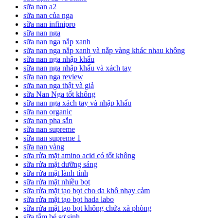
sữa nan a2
sữa nan của nga
sữa nan infinipro
sữa nan nga
sữa nan nga nắp xanh
sữa nan nga nắp xanh và nắp vàng khác nhau không
sữa nan nga nhập khẩu
sữa nan nga nhập khẩu và xách tay
sữa nan nga review
sữa nan nga thật và giả
sữa Nan Nga tốt không
sữa nan nga xách tay và nhập khẩu
sữa nan organic
sữa nan pha sẵn
sữa nan supreme
sữa nan supreme 1
sữa nan vàng
sữa rửa mặt amino acid có tốt không
sữa rửa mặt dưỡng sáng
sữa rửa mặt lành tính
sữa rửa mặt nhiều bọt
sữa rửa mặt tạo bọt cho da khô nhạy cảm
sữa rửa mặt tạo bọt hada labo
sữa rửa mặt tạo bọt không chứa xà phòng
sữa tắm bé sơ sinh