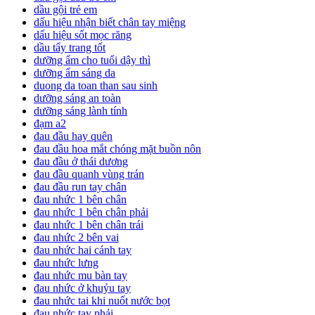
dầu gội trẻ em
dấu hiệu nhận biết chân tay miệng
dấu hiệu sốt mọc răng
dầu tẩy trang tốt
dưỡng ẩm cho tuổi dậy thì
dưỡng ẩm sáng da
duong da toan than sau sinh
dưỡng sáng an toàn
dưỡng sáng lành tính
đạm a2
đau đầu hay quên
đau đầu hoa mắt chóng mặt buồn nôn
đau đầu ở thái dương
đau đầu quanh vùng trán
đau đầu run tay chân
đau nhức 1 bên chân
đau nhức 1 bên chân phải
đau nhức 1 bên chân trái
đau nhức 2 bên vai
đau nhức hai cánh tay
đau nhức lưng
đau nhức mu bàn tay
đau nhức ở khuỷu tay
đau nhức tai khi nuốt nước bọt
đau nhức tay phải