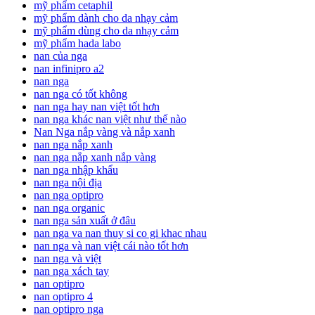
mỹ phẩm cetaphil
mỹ phẩm dành cho da nhạy cảm
mỹ phẩm dùng cho da nhạy cảm
mỹ phẩm hada labo
nan của nga
nan infinipro a2
nan nga
nan nga có tốt không
nan nga hay nan việt tốt hơn
nan nga khác nan việt như thế nào
Nan Nga nắp vàng và nắp xanh
nan nga nắp xanh
nan nga nắp xanh nắp vàng
nan nga nhập khẩu
nan nga nội địa
nan nga optipro
nan nga organic
nan nga sản xuất ở đâu
nan nga va nan thuy si co gi khac nhau
nan nga và nan việt cái nào tốt hơn
nan nga và việt
nan nga xách tay
nan optipro
nan optipro 4
nan optipro nga