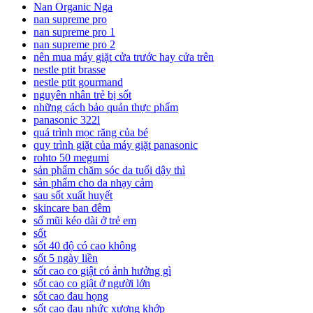
Nan Organic Nga
nan supreme pro
nan supreme pro 1
nan supreme pro 2
nên mua máy giặt cửa trước hay cửa trên
nestle ptit brasse
nestle ptit gourmand
nguyên nhân trẻ bị sốt
những cách bảo quản thực phẩm
panasonic 322l
quá trình mọc răng của bé
quy trình giặt của máy giặt panasonic
rohto 50 megumi
sản phẩm chăm sóc da tuổi dậy thì
sản phẩm cho da nhạy cảm
sau sốt xuất huyết
skincare ban đêm
sổ mũi kéo dài ở trẻ em
sốt
sốt 40 độ có cao không
sốt 5 ngày liền
sốt cao co giật có ảnh hưởng gì
sốt cao co giật ở người lớn
sốt cao đau họng
sốt cao đau nhức xương khớp