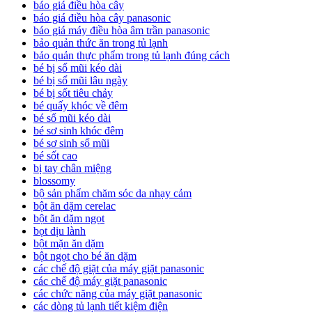
báo giá điều hòa cây
báo giá điều hòa cây panasonic
báo giá máy điều hòa âm trần panasonic
bảo quản thức ăn trong tủ lạnh
bảo quản thực phẩm trong tủ lạnh đúng cách
bé bị sổ mũi kéo dài
bé bị sổ mũi lâu ngày
bé bị sốt tiêu chảy
bé quấy khóc về đêm
bé sổ mũi kéo dài
bé sơ sinh khóc đêm
bé sơ sinh sổ mũi
bé sốt cao
bị tay chân miệng
blossomy
bộ sản phẩm chăm sóc da nhạy cảm
bột ăn dặm cerelac
bột ăn dặm ngọt
bọt dịu lành
bột mặn ăn dặm
bột ngọt cho bé ăn dặm
các chế độ giặt của máy giặt panasonic
các chế độ máy giặt panasonic
các chức năng của máy giặt panasonic
các dòng tủ lạnh tiết kiệm điện