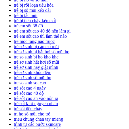
trẻ bị rối loạn tiêu hóa
trẻ bị sổ mũi kéo dài
trẻ bị tắc mũi
trẻ bị tiêu chảy kèm sốt
trẻ em sốt 38 độ
trẻ em sốt cao 40 độ nên làm gì
trẻ em sốt cao thì làm thế nào
tre moc rang nao truoc
trẻ sơ sinh bị cảm sổ mũi
trẻ sơ sinh bị hắt hơi sổ mũi ho
tre so sinh bi ho kho khe
trẻ sơ sinh hắt hơi sổ mũi
trẻ sơ sinh hay giật mình
trẻ sơ sinh khóc đêm
trẻ sơ sinh sổ mũi ho
tre so sinh sot cao
trẻ sốt cao 4 ngày
trẻ sốt cao 40 độ
trẻ sốt cao ăn vào nôn ra
trẻ sốt k rõ nguyên nhân
trẻ sốt tiêu chảy
trị ho sổ mũi cho trẻ
trieu chung chan tay mieng
trình tự các bước skincare