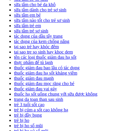
sữa tắm cho bé da khô
sữa tắm dành cho trẻ sơ sinh
sữa tắm em bé
sữa tắm nào tốt cho trẻ sơ sinh
sữa tắm trẻ em
sữa tắm trẻ sơ sinh
tác dụng của dầu tẩy trang
tác dụng của kem chống nắng
tại sao trẻ hay khóc đêm
tai sao tre so sinh hay khoc dem
tên các loại thuốc giảm đau hạ sốt
thực phẩm để tủ lạnh
thuốc giảm đau bao lâu có tác dụng
thuốc giảm đau hạ sốt kháng viêm
thuốc giảm đau mạnh
thuốc giảm đau mọc răng cho bé
thuốc giảm đau vai gáy
thuốc hạ sốt uống chung với sữa được không
trang da toan than sau sinh
trẻ 3 tuổi sốt cao
trẻ bị cúm a sốt cao không hạ
trẻ bị đầy bụng
trẻ bị ho
trẻ bị ho sổ mũi
trẻ bị ho và sổ mũi