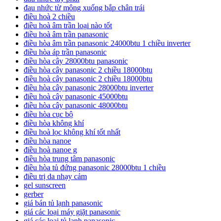
đau nhức từ mông xuống bắp chân trái
điều hoà 2 chiều
điều hoà âm trần loại nào tốt
điều hoà âm trần panasonic
điều hòa âm trần panasonic 24000btu 1 chiều inverter
điều hòa áp trần panasonic
điều hòa cây 28000btu panasonic
điều hòa cây panasonic 2 chiều 18000btu
điều hoà cây panasonic 2 chiều 18000btu
điều hòa cây panasonic 28000btu inverter
điều hoà cây panasonic 45000btu
điều hòa cây panasonic 48000btu
điều hòa cục bộ
điều hòa không khí
điều hoà lọc không khí tốt nhất
điều hòa nanoe
điều hoà nanoe g
điều hòa trung tâm panasonic
điều hòa tủ đứng panasonic 28000btu 1 chiều
điều trị da nhạy cảm
gel sunscreen
gerber
giá bán tủ lạnh panasonic
giá các loại máy giặt panasonic
giá các loại tủ lạnh panasonic