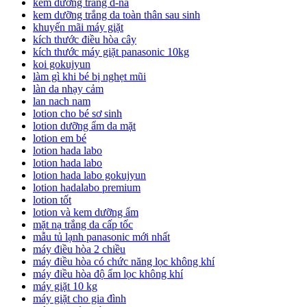
kem dưỡng trắng d-na
kem dưỡng trắng da toàn thân sau sinh
khuyến mãi máy giặt
kích thước điều hòa cây
kích thước máy giặt panasonic 10kg
koi gokujyun
làm gì khi bé bị nghẹt mũi
làn da nhạy cảm
lan nach nam
lotion cho bé sơ sinh
lotion dưỡng ẩm da mặt
lotion em bé
lotion hada labo
lotion hada labo
lotion hada labo gokujyun
lotion hadalabo premium
lotion tốt
lotion và kem dưỡng ẩm
mặt nạ trắng da cấp tốc
mẫu tủ lạnh panasonic mới nhất
máy điều hòa 2 chiều
máy điều hòa có chức năng lọc không khí
máy điều hòa độ ẩm lọc không khí
máy giặt 10 kg
máy giặt cho gia đình