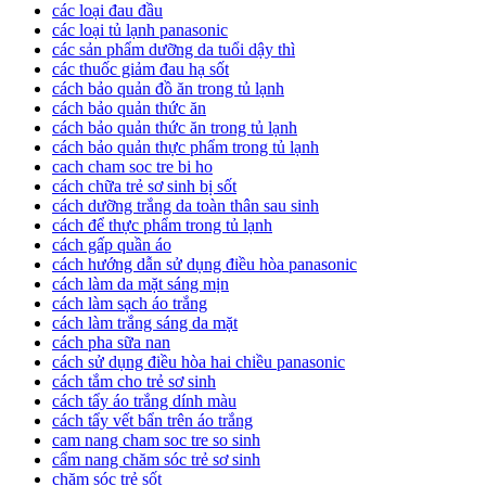
các loại đau đầu
các loại tủ lạnh panasonic
các sản phẩm dưỡng da tuổi dậy thì
các thuốc giảm đau hạ sốt
cách bảo quản đồ ăn trong tủ lạnh
cách bảo quản thức ăn
cách bảo quản thức ăn trong tủ lạnh
cách bảo quản thực phẩm trong tủ lạnh
cach cham soc tre bi ho
cách chữa trẻ sơ sinh bị sốt
cách dưỡng trắng da toàn thân sau sinh
cách để thực phẩm trong tủ lạnh
cách gấp quần áo
cách hướng dẫn sử dụng điều hòa panasonic
cách làm da mặt sáng mịn
cách làm sạch áo trắng
cách làm trắng sáng da mặt
cách pha sữa nan
cách sử dụng điều hòa hai chiều panasonic
cách tắm cho trẻ sơ sinh
cách tẩy áo trắng dính màu
cách tẩy vết bẩn trên áo trắng
cam nang cham soc tre so sinh
cẩm nang chăm sóc trẻ sơ sinh
chăm sóc trẻ sốt