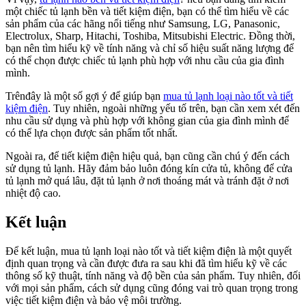
một chiếc tủ lạnh bền và tiết kiệm điện, bạn có thể tìm hiểu về các
sản phẩm của các hãng nổi tiếng như Samsung, LG, Panasonic,
Electrolux, Sharp, Hitachi, Toshiba, Mitsubishi Electric. Đồng thời,
bạn nên tìm hiểu kỹ về tính năng và chỉ số hiệu suất năng lượng để
có thể chọn được chiếc tủ lạnh phù hợp với nhu cầu của gia đình
mình.
Trênđây là một số gợi ý để giúp bạn
mua tủ lạnh loại nào tốt và tiết
kiệm điện
. Tuy nhiên, ngoài những yếu tố trên, bạn cần xem xét đến
nhu cầu sử dụng và phù hợp với không gian của gia đình mình để
có thể lựa chọn được sản phẩm tốt nhất.
Ngoài ra, để tiết kiệm điện hiệu quả, bạn cũng cần chú ý đến cách
sử dụng tủ lạnh. Hãy đảm bảo luôn đóng kín cửa tủ, không để cửa
tủ lạnh mở quá lâu, đặt tủ lạnh ở nơi thoáng mát và tránh đặt ở nơi
nhiệt độ cao.
Kết luận
Để kết luận, mua tủ lạnh loại nào tốt và tiết kiệm điện là một quyết
định quan trọng và cần được đưa ra sau khi đã tìm hiểu kỹ về các
thông số kỹ thuật, tính năng và độ bền của sản phẩm. Tuy nhiên, đối
với mọi sản phẩm, cách sử dụng cũng đóng vai trò quan trọng trong
việc tiết kiệm điện và bảo vệ môi trường.