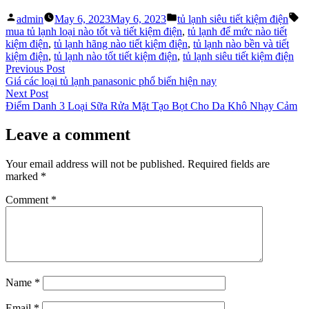
Posted
Posted
Ta
admin
May 6, 2023
May 6, 2023
tủ lạnh siêu tiết kiệm điện
by
in
mua tủ lạnh loại nào tốt và tiết kiệm điện
,
tủ lạnh để mức nào tiết
kiệm điện
,
tủ lạnh hãng nào tiết kiệm điện
,
tủ lạnh nào bền và tiết
kiệm điện
,
tủ lạnh nào tốt tiết kiệm điện
,
tủ lạnh siêu tiết kiệm điện
Post
Previous
Previous Post
post:
Giá các loại tủ lạnh panasonic phổ biến hiện nay
navigation
Next
Next Post
post:
Điểm Danh 3 Loại Sữa Rửa Mặt Tạo Bọt Cho Da Khô Nhạy Cảm
Leave a comment
Your email address will not be published.
Required fields are
marked
*
Comment
*
Name
*
Email
*