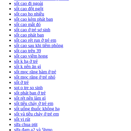
sốt cao đi ngoài
sốt cao đột ngột
sốt cao ho nhiều
sốt cao kèm phát ban
sốt cao mắt đỏ
sốt cao ở trẻ sơ sinh
sốt cao phát ban
sốt cao rét run ở trẻ em
sốt cao sau khi tiêm phòng
sốt cao trên 39
sốt cao viêm họng
sốt k hạ ở trẻ
sốt k nên ăn gì
sốt mọc răng hàm ở trẻ
sốt mọc răng ở trẻ nhỏ
sốt ở trẻ
sot o tre so sinh
sốt phát ban ở trẻ
sốt rét nên làm gì
sốt tiêu chảy ở trẻ em
sốt uống thuốc không hạ
sốt và tiêu chảy ở trẻ em
sốt vi rút
sữa chua ptit
sữa đạm a2 và 5hmo