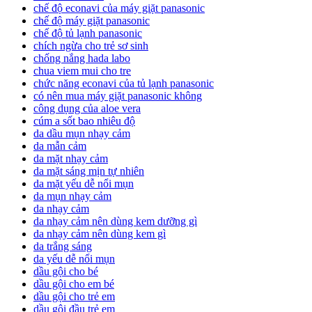
chế độ econavi của máy giặt panasonic
chế độ máy giặt panasonic
chế độ tủ lạnh panasonic
chích ngừa cho trẻ sơ sinh
chống nắng hada labo
chua viem mui cho tre
chức năng econavi của tủ lạnh panasonic
có nên mua máy giặt panasonic không
công dụng của aloe vera
cúm a sốt bao nhiêu độ
da dầu mụn nhạy cảm
da mẫn cảm
da mặt nhạy cảm
da mặt sáng mịn tự nhiên
da mặt yếu dễ nổi mụn
da mụn nhạy cảm
da nhạy cảm
da nhạy cảm nên dùng kem dưỡng gì
da nhạy cảm nên dùng kem gì
da trắng sáng
da yếu dễ nổi mụn
dầu gội cho bé
dầu gội cho em bé
dầu gội cho trẻ em
dầu gội đầu trẻ em