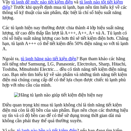
Vậy
tủ lạnh để mức nào tiết kiệm điện
và
tủ lạnh nào tốt tiết kiệm
điện
? Trước khi quyết định mua tủ lạnh, bạn nên tìm hiểu kỹ về các
thông số kỹ thuật của sản phẩm, đặc biệt là chỉ số hiệu suất năng
lượng.
Các tủ lạnh hiện nay thường được chia thành 4 lớp hiệu suất năng
lượng, từ cao đến thấp lần lượt là A+++, A++, A+ và A. Tủ lạnh có
chỉ số hiệu suất năng lượng cao hơn thì sẽ tiết kiệm điện hơn. Chẳng
hạn, tủ lạnh A+++ có thể tiết kiệm đến 50% điện năng so với tủ lạnh
A.
Ngoài ra,
tủ lạnh hãng nào tiết kiện điện
? Bạn tham khảo các hãng
nổi tiếng như Samsung, LG, Panasonic, Electrolux, Sharp, Hitachi,
Toshiba, Mitsubishi Electric… đều có tính năng tiết kiệm điện năng
cao. Bạn nên tìm hiểu kỹ về sản phẩm và những tính năng tiết kiệm
điện mà chúng cung cấp để có thể lựa chọn được chiếc tủ lạnh phù
hợp với nhu cầu của mình.
Điều quan trọng khi mua tủ lạnh không chỉ là tính năng tiết kiệm
điện mà còn là độ bền của sản phẩm. Bạn nên chọn các thương hiệu
uy tín và có độ bền cao để có thể sử dụng trong thời gian dài mà
không cần phải thay thế quá thường xuyên.
Vì vậy,
tủ lạnh nào bền và tiết kiệm điện
? nếu bạn đang tìm kiếm