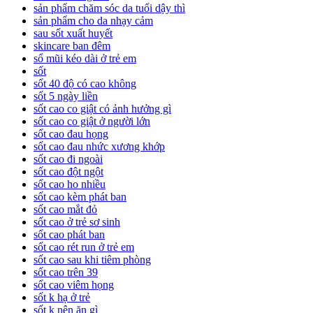
sản phẩm chăm sóc da tuổi dậy thì
sản phẩm cho da nhạy cảm
sau sốt xuất huyết
skincare ban đêm
sổ mũi kéo dài ở trẻ em
sốt
sốt 40 độ có cao không
sốt 5 ngày liền
sốt cao co giật có ảnh hưởng gì
sốt cao co giật ở người lớn
sốt cao đau họng
sốt cao đau nhức xương khớp
sốt cao đi ngoài
sốt cao đột ngột
sốt cao ho nhiều
sốt cao kèm phát ban
sốt cao mắt đỏ
sốt cao ở trẻ sơ sinh
sốt cao phát ban
sốt cao rét run ở trẻ em
sốt cao sau khi tiêm phòng
sốt cao trên 39
sốt cao viêm họng
sốt k hạ ở trẻ
sốt k nên ăn gì