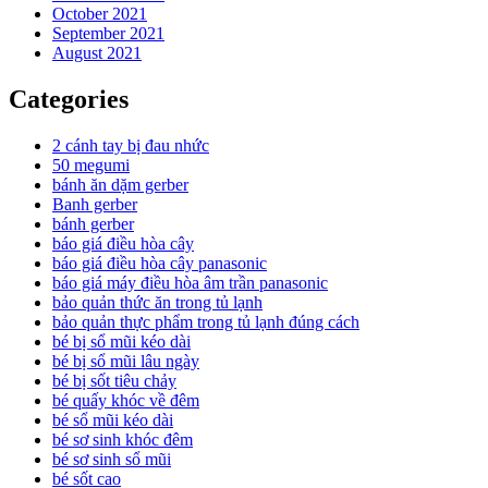
October 2021
September 2021
August 2021
Categories
2 cánh tay bị đau nhức
50 megumi
bánh ăn dặm gerber
Banh gerber
bánh gerber
báo giá điều hòa cây
báo giá điều hòa cây panasonic
báo giá máy điều hòa âm trần panasonic
bảo quản thức ăn trong tủ lạnh
bảo quản thực phẩm trong tủ lạnh đúng cách
bé bị sổ mũi kéo dài
bé bị sổ mũi lâu ngày
bé bị sốt tiêu chảy
bé quấy khóc về đêm
bé sổ mũi kéo dài
bé sơ sinh khóc đêm
bé sơ sinh sổ mũi
bé sốt cao