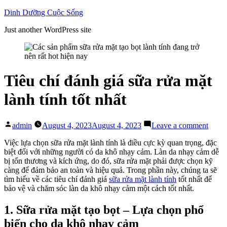
Skip
Dinh Dưỡng Cuộc Sống
to
Just another WordPress site
content
Tiêu chí đánh giá sữa rửa mặt
lành tính tốt nhất
Posted
on
admin
August 4, 2023
August 4, 2023
Leave a comment
by
Tiêu
chí
Việc lựa chọn sữa rửa mặt lành tính là điều cực kỳ quan trọng, đặc
đánh
biệt đối với những người có da khô nhạy cảm. Làn da nhạy cảm dễ
giá
bị tổn thương và kích ứng, do đó, sữa rửa mặt phải được chọn kỹ
sữa
càng để đảm bảo an toàn và hiệu quả. Trong phần này, chúng ta sẽ
rửa
tìm hiểu về các tiêu chí đánh giá
sữa rửa mặt lành tính
tốt nhất để
mặt
bảo vệ và chăm sóc làn da khô nhạy cảm một cách tốt nhất.
lành
tính
1. Sữa rửa mặt tạo bọt – Lựa chọn phổ
tốt
biến cho da khô nhạy cảm
nhất