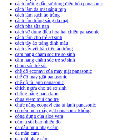
cách hướng dẫn sử dụng điều hòa panasonic
cách làm da mặt sáng mịn
cách làm sạch áo trắng
cách làm trắng sáng da mặt
cách pha sữa nan
cách sử dụng điều hòa hai chiều panasonic
cách tắm cho trẻ sơ sinh
cách tẩy áo trắng dính màu
cách tẩy vết bẩn trên áo trắng
cam nang cham soc tre so sinh
cẩm nang chăm sóc trẻ sơ sinh
chăm sóc trẻ sốt
chế độ econavi của máy giặt panasonic
chế độ máy giặt panasonic
chế độ tủ lạnh panasonic
chích ngừa cho trẻ sơ sinh
chống nắng hada labo
chua viem mui cho tre
chức năng econavi của tủ lạnh panasonic
có nên mua máy giặt panasonic không
công dụng của aloe vera
cúm a sốt bao nhiêu độ
da dầu mụn nhạy cảm
da mẫn cảm
da mặt nhạy cảm