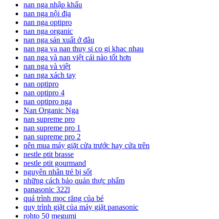
nan nga nhập khẩu
nan nga nội địa
nan nga optipro
nan nga organic
nan nga sản xuất ở đâu
nan nga va nan thuy si co gi khac nhau
nan nga và nan việt cái nào tốt hơn
nan nga và việt
nan nga xách tay
nan optipro
nan optipro 4
nan optipro nga
Nan Organic Nga
nan supreme pro
nan supreme pro 1
nan supreme pro 2
nên mua máy giặt cửa trước hay cửa trên
nestle ptit brasse
nestle ptit gourmand
nguyên nhân trẻ bị sốt
những cách bảo quản thực phẩm
panasonic 322l
quá trình mọc răng của bé
quy trình giặt của máy giặt panasonic
rohto 50 megumi