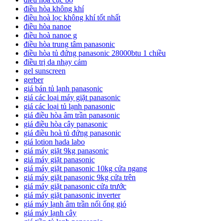
điều hòa không khí
điều hoà lọc không khí tốt nhất
điều hòa nanoe
điều hoà nanoe g
điều hòa trung tâm panasonic
điều hòa tủ đứng panasonic 28000btu 1 chiều
điều trị da nhạy cảm
gel sunscreen
gerber
giá bán tủ lạnh panasonic
giá các loại máy giặt panasonic
giá các loại tủ lạnh panasonic
giá điều hòa âm trần panasonic
giá điều hòa cây panasonic
giá điều hoà tủ đứng panasonic
giá lotion hada labo
giá máy giặt 9kg panasonic
giá máy giặt panasonic
giá máy giặt panasonic 10kg cửa ngang
giá máy giặt panasonic 9kg cửa trên
giá máy giặt panasonic cửa trước
giá máy giặt panasonic inverter
giá máy lạnh âm trần nối ống gió
giá máy lạnh cây