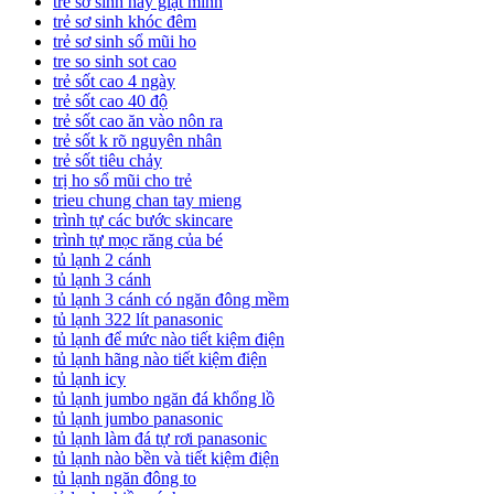
trẻ sơ sinh hay giật mình
trẻ sơ sinh khóc đêm
trẻ sơ sinh sổ mũi ho
tre so sinh sot cao
trẻ sốt cao 4 ngày
trẻ sốt cao 40 độ
trẻ sốt cao ăn vào nôn ra
trẻ sốt k rõ nguyên nhân
trẻ sốt tiêu chảy
trị ho sổ mũi cho trẻ
trieu chung chan tay mieng
trình tự các bước skincare
trình tự mọc răng của bé
tủ lạnh 2 cánh
tủ lạnh 3 cánh
tủ lạnh 3 cánh có ngăn đông mềm
tủ lạnh 322 lít panasonic
tủ lạnh để mức nào tiết kiệm điện
tủ lạnh hãng nào tiết kiệm điện
tủ lạnh icy
tủ lạnh jumbo ngăn đá khổng lồ
tủ lạnh jumbo panasonic
tủ lạnh làm đá tự rơi panasonic
tủ lạnh nào bền và tiết kiệm điện
tủ lạnh ngăn đông to