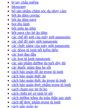
bị tay chân miệng
blossomy
bộ sản phẩm chăm sóc da nhạy cảm
bột ăn dặm cerelac
bột ăn dặm ngọt
bọt dịu lành
bột mặn ăn dặm
bột ngọt cho bé ăn dặm
các chế độ giặt của máy giặt panasonic
các chế độ máy giặt panasonic
các chức năng của máy giặt panasonic
các dòng tủ lạnh tiết kiệm điện
các loại đau đầu
các loại tủ lạnh panasonic
các sản phẩm dưỡng da tuổi dậy thì
các thuốc giảm đau hạ sốt
cách bảo quản đồ ăn trong tủ lạnh
cách bảo quản thức ăn
cách bảo quản thức ăn trong tủ lạnh
cách bảo quản thực phẩm trong tủ lạnh
cach cham soc tre bi ho
cách chữa trẻ sơ sinh bị sốt
cách dưỡng trắng da toàn thân sau sinh
cách để thực phẩm trong tủ lạnh
cách gấp quần áo