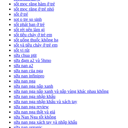
sốt mọc răng hàm ở trẻ
sốt mọc răng ở trẻ nhỏ
sốt ở trẻ
sot o tre so sinh
sốt phát ban ở trẻ
sốt rét nên làm gì
sốt tiêu chảy ở trẻ em
sốt uống thuốc không hạ
sốt và tiêu chảy ở trẻ em
sốt vi rút
sữa chua ptit
sữa đạm a2 và 5hmo
sữa nan a2
sữa nan của nga
sữa nan infinipro
sữa nan nga
sữa nan nga nắp xanh
sữa nan nga nắp xanh và nắp vàng khác nhau không
sữa nan nga nhập khẩu
sữa nan nga nhập khẩu và xách tay
sữa nan nga review
sữa nan nga thật và giả
sữa Nan Nga tốt không
sữa nan nga xách tay và nhập khẩu
sữa nan organic