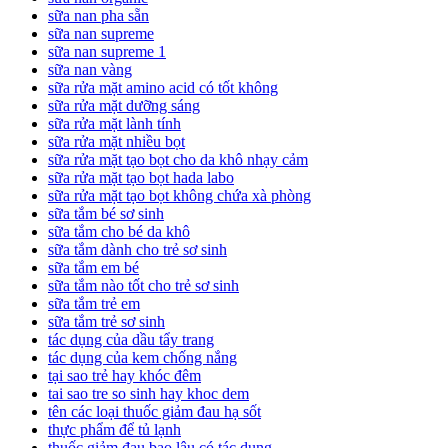
sữa nan pha sẵn
sữa nan supreme
sữa nan supreme 1
sữa nan vàng
sữa rửa mặt amino acid có tốt không
sữa rửa mặt dưỡng sáng
sữa rửa mặt lành tính
sữa rửa mặt nhiều bọt
sữa rửa mặt tạo bọt cho da khô nhạy cảm
sữa rửa mặt tạo bọt hada labo
sữa rửa mặt tạo bọt không chứa xà phòng
sữa tắm bé sơ sinh
sữa tắm cho bé da khô
sữa tắm dành cho trẻ sơ sinh
sữa tắm em bé
sữa tắm nào tốt cho trẻ sơ sinh
sữa tắm trẻ em
sữa tắm trẻ sơ sinh
tác dụng của dầu tẩy trang
tác dụng của kem chống nắng
tại sao trẻ hay khóc đêm
tai sao tre so sinh hay khoc dem
tên các loại thuốc giảm đau hạ sốt
thực phẩm để tủ lạnh
thuốc giảm đau bao lâu có tác dụng