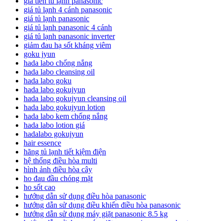
giá tiền tủ lạnh panasonic
giá tủ lạnh 4 cánh panasonic
giá tủ lạnh panasonic
giá tủ lạnh panasonic 4 cánh
giá tủ lạnh panasonic inverter
giảm đau hạ sốt kháng viêm
goku jyun
hada labo chống nắng
hada labo cleansing oil
hada labo goku
hada labo gokujyun
hada labo gokujyun cleansing oil
hada labo gokujyun lotion
hada labo kem chống nắng
hada labo lotion giá
hadalabo gokujyun
hair essence
hãng tủ lạnh tiết kiệm điện
hệ thống điều hòa multi
hình ảnh điều hòa cây
ho đau đầu chóng mặt
ho sốt cao
hướng dẫn sử dụng điều hòa panasonic
hướng dẫn sử dụng điều khiển điều hòa panasonic
hướng dẫn sử dụng máy giặt panasonic 8.5 kg