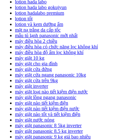
lotion hada labo
lotion hada labo gokujyun
lotion hadalabo premium
lotion tốt
lotion và kem dưỡng ẩm
mặt nạ trắng da cấp tốc
mẫu tủ lạnh panasonic mới nhất
máy điều hòa 2 chiều
máy điều hòa có chức năng lọc không khí
máy điều hòa độ ẩm lọc không khí
máy giặt 10 kg
máy giặt cho gia đình
máy giặt cửa đứng
máy giặt cửa ngang panasonic 10kg
máy giặt cửa trên 9kg
máy giặt inverter
máy giặt loại nào tiết kiệm điện nước
máy giặt lồng ngang panasonic
máy giặt nào tiết kiệm điện
máy giặt nào tiết kiệm điện nước
máy giặt nào tốt và tiết kiệm điện
máy giặt nước nóng
máy giặt panasonic 8 5kg inverter
máy giặt panasonic 8.5 kg inverter
máy giặt panasonic 9 kg giá bao nhiêu