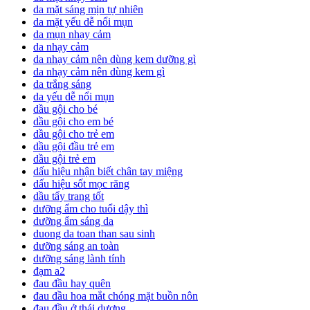
da mặt sáng mịn tự nhiên
da mặt yếu dễ nổi mụn
da mụn nhạy cảm
da nhạy cảm
da nhạy cảm nên dùng kem dưỡng gì
da nhạy cảm nên dùng kem gì
da trắng sáng
da yếu dễ nổi mụn
dầu gội cho bé
dầu gội cho em bé
dầu gội cho trẻ em
dầu gội đầu trẻ em
dầu gội trẻ em
dấu hiệu nhận biết chân tay miệng
dấu hiệu sốt mọc răng
dầu tẩy trang tốt
dưỡng ẩm cho tuổi dậy thì
dưỡng ẩm sáng da
duong da toan than sau sinh
dưỡng sáng an toàn
dưỡng sáng lành tính
đạm a2
đau đầu hay quên
đau đầu hoa mắt chóng mặt buồn nôn
đau đầu ở thái dương