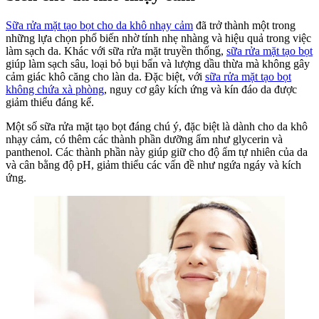
Sữa rửa mặt tạo bọt cho da khô nhạy cảm
đã trở thành một trong
những lựa chọn phổ biến nhờ tính nhẹ nhàng và hiệu quả trong việc
làm sạch da. Khác với sữa rửa mặt truyền thống,
sữa rửa mặt tạo bọt
giúp làm sạch sâu, loại bỏ bụi bẩn và lượng dầu thừa mà không gây
cảm giác khô căng cho làn da. Đặc biệt, với
sữa rửa mặt tạo bọt
không chứa xà phòng
, nguy cơ gây kích ứng và kín đáo da được
giảm thiểu đáng kể.
Một số sữa rửa mặt tạo bọt đáng chú ý, đặc biệt là dành cho da khô
nhạy cảm, có thêm các thành phần dưỡng ẩm như glycerin và
panthenol. Các thành phần này giúp giữ cho độ ẩm tự nhiên của da
và cân bằng độ pH, giảm thiểu các vấn đề như ngứa ngáy và kích
ứng.