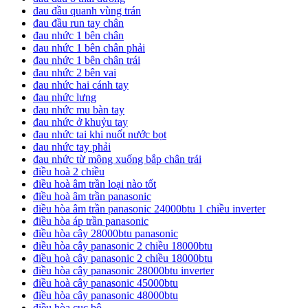
đau đầu quanh vùng trán
đau đầu run tay chân
đau nhức 1 bên chân
đau nhức 1 bên chân phải
đau nhức 1 bên chân trái
đau nhức 2 bên vai
đau nhức hai cánh tay
đau nhức lưng
đau nhức mu bàn tay
đau nhức ở khuỷu tay
đau nhức tai khi nuốt nước bọt
đau nhức tay phải
đau nhức từ mông xuống bắp chân trái
điều hoà 2 chiều
điều hoà âm trần loại nào tốt
điều hoà âm trần panasonic
điều hòa âm trần panasonic 24000btu 1 chiều inverter
điều hòa áp trần panasonic
điều hòa cây 28000btu panasonic
điều hòa cây panasonic 2 chiều 18000btu
điều hoà cây panasonic 2 chiều 18000btu
điều hòa cây panasonic 28000btu inverter
điều hoà cây panasonic 45000btu
điều hòa cây panasonic 48000btu
điều hòa cục bộ