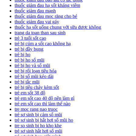
thuốc giảm đau hạ sốt kháng viêm
thuốc giảm đau mạnh
thuốc giảm đau mọc răng cho bé
thuốc giảm đau vai gáy
thuốc hạ sốt uống chung với sữa được không
trang da toan than sau sinh
trẻ 3 tuổi sốt cao
trẻ bị cúm a sốt cao không hạ
trẻ bị đầy bụng
trẻ bị ho
trẻ bị ho sổ mũi
trẻ bị ho và sổ mũi
trẻ bị rối loạn tiêu hóa
trẻ bị sổ mũi kéo dài
trẻ bị tắc mũi
trẻ bị tiêu chảy kèm sốt
trẻ em sốt 38 độ
trẻ em sốt cao 40 độ nên làm gì
trẻ em sốt cao thì làm thế nào
tre moc rang nao truoc
trẻ sơ sinh bị cảm sổ mũi
trẻ sơ sinh bị hắt hơi sổ mũi ho
tre so sinh bi ho kho khe
trẻ sơ sinh hắt hơi sổ mũi