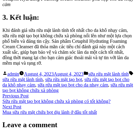
cảm
3. Kết luận:
Khi đánh giá sữa rửa mặt lành tính tốt nhất cho da khô nhạy cảm,
sữa rửa mặt tạo bọt không chứa xà phòng nổi lên như một lựa chọn
phổ biến và đáng tin cậy. Sản phẩm Cetaphil Hydrating Foaming
Cream Cleanser đã thỏa mãn các tiêu chí đánh giá này một cách
xuất sắc, giúp bạn bảo vệ và chăm sóc làn da một cách tốt nhất,
đồng thời mang lại cho bạn cảm giác thoải mái và tự tin với làn da
mềm mại và rạng rỡ.
Posted
Posted
T
admin
August 4, 2023
August 4, 2023
sữa rửa mặt lành tính
by
in
sữa rửa mặt lành tính
,
sữa rửa mặt tạo bọt
,
sữa rửa mặt tạo bọt cho
da khô nhạy cảm
,
sữa rửa mặt tạo bọt cho da nhạy cảm
,
sữa rửa mặt
tạo bọt không chứa xà phòng
Post
Previous
Previous Post
post:
Sữa rửa mặt tạo bọt không chứa xà phòng có tốt không?
navigation
Next
Next Post
post:
Mua sữa rửa mặt chứa bọt dịu lành ở đâu tốt nhất
Leave a comment