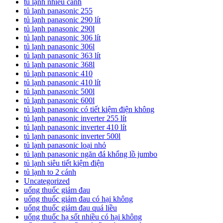
tủ lạnh nhiều cánh
tủ lạnh panasonic 255
tủ lạnh panasonic 290 lít
tủ lạnh panasonic 290l
tủ lạnh panasonic 306 lít
tủ lạnh panasonic 306l
tủ lạnh panasonic 363 lít
tủ lạnh panasonic 368l
tủ lạnh panasonic 410
tủ lạnh panasonic 410 lít
tủ lạnh panasonic 500l
tủ lạnh panasonic 600l
tủ lạnh panasonic có tiết kiệm điện không
tủ lạnh panasonic inverter 255 lít
tủ lạnh panasonic inverter 410 lít
tủ lạnh panasonic inverter 500l
tủ lạnh panasonic loại nhỏ
tủ lạnh panasonic ngăn đá khổng lồ jumbo
tủ lạnh siêu tiết kiệm điện
tủ lạnh to 2 cánh
Uncategorized
uống thuốc giảm đau
uống thuốc giảm đau có hại không
uống thuốc giảm đau quá liều
uống thuốc hạ sốt nhiều có hại không