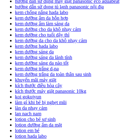
hướng dẫn sử dụng máy giặt panasonic eco aquabeat
hướng dẫn sử dụng tủ lạnh panasonic nội địa
kem chống nắng hada labo
kem dưỡng ẩm da hỗn hợp
kem dưỡng ẩm làm sáng da
kem dưỡng cho da khô nhạy cảm
kem dưỡng cho tuổi dậy thì
kem dưỡng da cho da khô nhạy cảm
kem dưỡng hada labo
kem dưỡng sáng da
kem dưỡng sáng da lành tính
kem dưỡng sáng da nào tốt
kem dưỡng trắng d-na
kem dưỡng trắng da toàn thân sau sinh
khuyến mãi máy giặt
kích thước điều hòa cây
kích thước máy giặt panasonic 10kg
koi gokujyun
làm gì khi bé bị nghẹt mũi
làn da nhạy cảm
lan nach nam
lotion cho bé sơ sinh
lotion dưỡng ẩm da mặt
lotion em bé
lotion hada labo