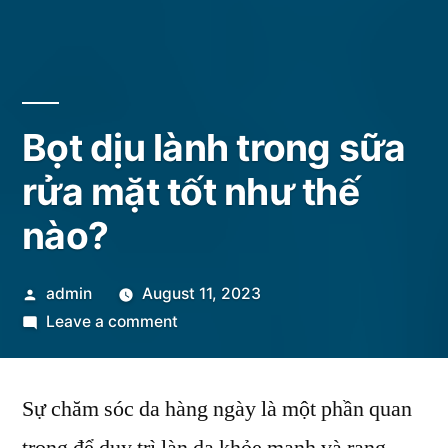
Bọt dịu lành trong sữa
rửa mặt tốt như thế
nào?
Posted
admin
August 11, 2023
by
on
Leave a comment
Bọt
dịu
Sự chăm sóc da hàng ngày là một phần quan
lành
trong