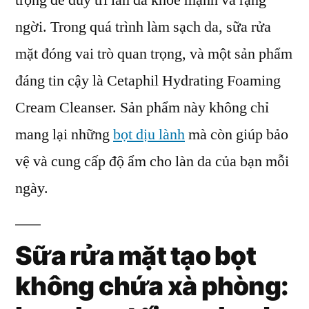
trọng để duy trì làn da khỏe mạnh và rạng
sữa
ngời. Trong quá trình làm sạch da, sữa rửa
rửa
mặt
mặt đóng vai trò quan trọng, và một sản phẩm
tốt
đáng tin cậy là Cetaphil Hydrating Foaming
như
Cream Cleanser. Sản phẩm này không chỉ
thế
nào?
mang lại những
bọt dịu lành
mà còn giúp bảo
vệ và cung cấp độ ẩm cho làn da của bạn mỗi
ngày.
Sữa rửa mặt tạo bọt
không chứa xà phòng: