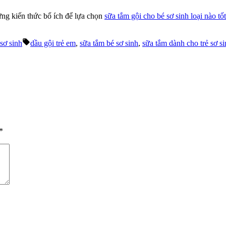
ững kiến thức bổ ích để lựa chọn
sữa tắm gội cho bé sơ sinh loại nào tốt
Tags:
 sơ sinh
dầu gội trẻ em
,
sữa tắm bé sơ sinh
,
sữa tắm dành cho trẻ sơ s
*