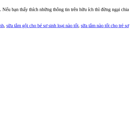
. Nếu bạn thấy thích những thông tin trên hữu ích thì đừng ngại chia
inh
,
sữa tắm gội cho bé sơ sinh loại nào tốt
,
sữa tắm nào tốt cho trẻ sơ