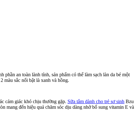
h phần an toàn lành tính, sản phẩm có thể làm sạch làn da bé một
 2 màu sắc nổi bật là xanh và hồng.
các cảm giác khó chịu thường gặp.
Sữa tắm dành cho trẻ sơ sinh
Bzu
còn mang đến hiệu quả chăm sóc dịu dàng nhờ bổ sung vitamin E và