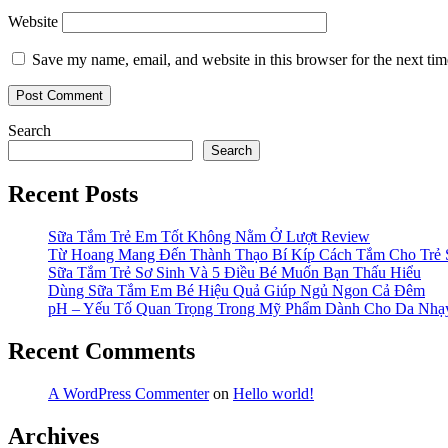
Website
Save my name, email, and website in this browser for the next ti
Search
Search
Recent Posts
Sữa Tắm Trẻ Em Tốt Không Nằm Ở Lượt Review
Từ Hoang Mang Đến Thành Thạo Bí Kíp Cách Tắm Cho Trẻ 
Sữa Tắm Trẻ Sơ Sinh Và 5 Điều Bé Muốn Bạn Thấu Hiểu
Dùng Sữa Tắm Em Bé Hiệu Quả Giúp Ngủ Ngon Cả Đêm
pH – Yếu Tố Quan Trọng Trong Mỹ Phẩm Dành Cho Da Nh
Recent Comments
A WordPress Commenter
on
Hello world!
Archives