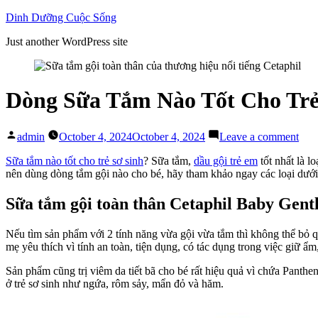
Skip
Dinh Dưỡng Cuộc Sống
to
Just another WordPress site
content
Dòng Sữa Tắm Nào Tốt Cho Trẻ
Posted
on
admin
October 4, 2024
October 4, 2024
Leave a comment
by
Dòn
Sữa
Sữa tắm nào tốt cho trẻ sơ sinh
? Sữa tắm,
dầu gội trẻ em
tốt nhất là l
Tắ
nên dùng dòng tắm gội nào cho bé, hãy tham khảo ngay các loại dưới
Nào
Tốt
Sữa tắm gội toàn thân Cetaphil Baby Gen
Cho
Trẻ
Nếu tìm sản phẩm với 2 tính năng vừa gội vừa tắm thì không thể bỏ
Sơ
mẹ yêu thích vì tính an toàn, tiện dụng, có tác dụng trong việc giữ ẩm
Sin
Hiệ
Sản phẩm cũng trị viêm da tiết bã cho bé rất hiệu quả vì chứa Panthe
Nay
ở trẻ sơ sinh như ngứa, rôm sảy, mẩn đỏ và hăm.
(P1)