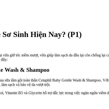
 Sơ Sinh Hiện Nay? (P1)
g
oại vừa giữ tóc mềm mượt, vừa giúp làm sạch da đầu lại còn chống lại 
m
 đây:
tle Wash & Shampoo
 qua sữa tắm gội toàn thân Cetaphil Baby Gentle Wash & Shampoo. Với
, làm sạch và bảo vệ da vượt trội.
h
n
nol, Vitamin B5 và Glycerin hỗ trợ đắc lực trong việc ngăn ngừa viêm 
?