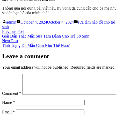
Thông qua nội dung bài viết này, hy vọng đã cung cấp cho ba mẹ nh
sẻ đến bạn bè của mình nhé!
Posted
Posted
admin
October 4, 2024
October 4, 2024
sữa tắm nào tốt cho trẻ
by
in
sinh
Post
Previous
Previous Post
post:
Giải Đáp Thắc Mắc Sữa Tắm Dành Cho Trẻ Sơ Sinh
navigation
Next
Next Post
post:
Tình Trạng Da Mẫn Cảm Như Thế Nào?
Leave a comment
Your email address will not be published.
Required fields are marked
Comment
*
Name
*
Email
*