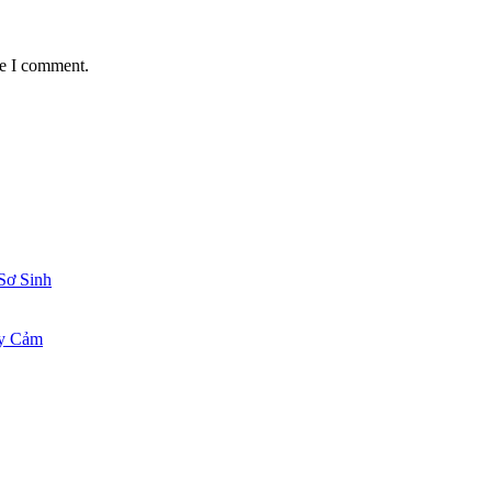
me I comment.
Sơ Sinh
ạy Cảm