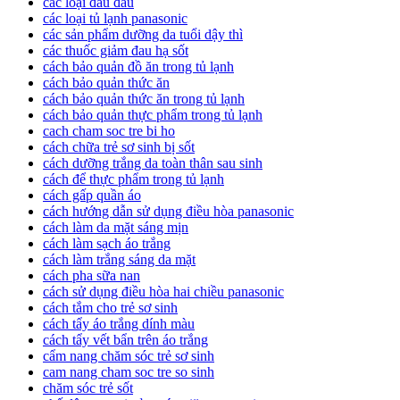
các loại đau đầu
các loại tủ lạnh panasonic
các sản phẩm dưỡng da tuổi dậy thì
các thuốc giảm đau hạ sốt
cách bảo quản đồ ăn trong tủ lạnh
cách bảo quản thức ăn
cách bảo quản thức ăn trong tủ lạnh
cách bảo quản thực phẩm trong tủ lạnh
cach cham soc tre bi ho
cách chữa trẻ sơ sinh bị sốt
cách dưỡng trắng da toàn thân sau sinh
cách để thực phẩm trong tủ lạnh
cách gấp quần áo
cách hướng dẫn sử dụng điều hòa panasonic
cách làm da mặt sáng mịn
cách làm sạch áo trắng
cách làm trắng sáng da mặt
cách pha sữa nan
cách sử dụng điều hòa hai chiều panasonic
cách tắm cho trẻ sơ sinh
cách tẩy áo trắng dính màu
cách tẩy vết bẩn trên áo trắng
cẩm nang chăm sóc trẻ sơ sinh
cam nang cham soc tre so sinh
chăm sóc trẻ sốt