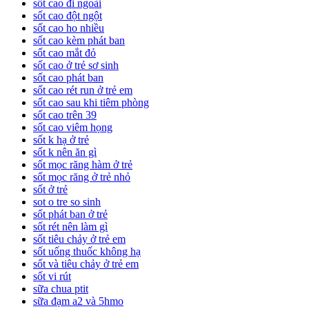
sốt cao đi ngoài
sốt cao đột ngột
sốt cao ho nhiều
sốt cao kèm phát ban
sốt cao mắt đỏ
sốt cao ở trẻ sơ sinh
sốt cao phát ban
sốt cao rét run ở trẻ em
sốt cao sau khi tiêm phòng
sốt cao trên 39
sốt cao viêm họng
sốt k hạ ở trẻ
sốt k nên ăn gì
sốt mọc răng hàm ở trẻ
sốt mọc răng ở trẻ nhỏ
sốt ở trẻ
sot o tre so sinh
sốt phát ban ở trẻ
sốt rét nên làm gì
sốt tiêu chảy ở trẻ em
sốt uống thuốc không hạ
sốt và tiêu chảy ở trẻ em
sốt vi rút
sữa chua ptit
sữa đạm a2 và 5hmo