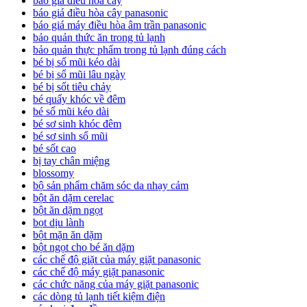
báo giá điều hòa cây
báo giá điều hòa cây panasonic
báo giá máy điều hòa âm trần panasonic
bảo quản thức ăn trong tủ lạnh
bảo quản thực phẩm trong tủ lạnh đúng cách
bé bị sổ mũi kéo dài
bé bị sổ mũi lâu ngày
bé bị sốt tiêu chảy
bé quấy khóc về đêm
bé sổ mũi kéo dài
bé sơ sinh khóc đêm
bé sơ sinh sổ mũi
bé sốt cao
bị tay chân miệng
blossomy
bộ sản phẩm chăm sóc da nhạy cảm
bột ăn dặm cerelac
bột ăn dặm ngọt
bọt dịu lành
bột mặn ăn dặm
bột ngọt cho bé ăn dặm
các chế độ giặt của máy giặt panasonic
các chế độ máy giặt panasonic
các chức năng của máy giặt panasonic
các dòng tủ lạnh tiết kiệm điện