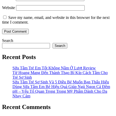
Website
Save my name, email, and website in this browser for the next
time I comment.
Search
Search
Recent Posts
Sữa Tắm Trẻ Em Tốt Không Nằm Ở Lượt Review
Từ Hoang Mang Đến Thành Thạo Bí Kíp Cách Tắm Cho
Trẻ Sơ Sinh
Sữa Tắm Trẻ Sơ Sinh Và 5 Điều Bé Muốn Bạn Thấu Hiểu
Dùng Sữa Tắm Em Bé Hiệu Quả Giúp Ngủ Ngon Cả Đêm
pH – Yếu Tố Quan Trọng Trong Mỹ Phẩm Dành Cho Da
Nhạy Cảm
Recent Comments