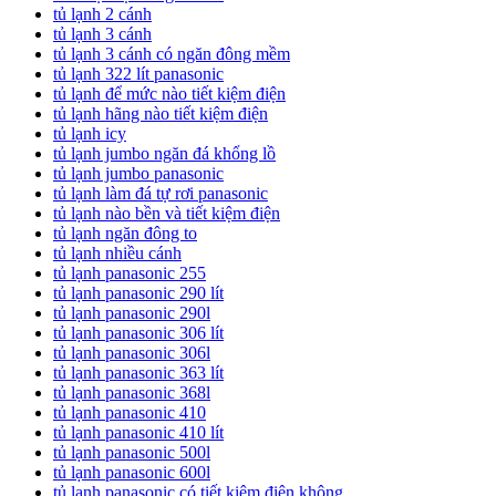
tủ lạnh 2 cánh
tủ lạnh 3 cánh
tủ lạnh 3 cánh có ngăn đông mềm
tủ lạnh 322 lít panasonic
tủ lạnh để mức nào tiết kiệm điện
tủ lạnh hãng nào tiết kiệm điện
tủ lạnh icy
tủ lạnh jumbo ngăn đá khổng lồ
tủ lạnh jumbo panasonic
tủ lạnh làm đá tự rơi panasonic
tủ lạnh nào bền và tiết kiệm điện
tủ lạnh ngăn đông to
tủ lạnh nhiều cánh
tủ lạnh panasonic 255
tủ lạnh panasonic 290 lít
tủ lạnh panasonic 290l
tủ lạnh panasonic 306 lít
tủ lạnh panasonic 306l
tủ lạnh panasonic 363 lít
tủ lạnh panasonic 368l
tủ lạnh panasonic 410
tủ lạnh panasonic 410 lít
tủ lạnh panasonic 500l
tủ lạnh panasonic 600l
tủ lạnh panasonic có tiết kiệm điện không