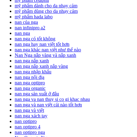
mỹ phẩm cetaphil
mỹ phẩm dành cho da nhạy cảm
mỹ phẩm dùng cho da nhạy cảm
mỹ phẩm hada labo
nan của nga
nan infinipro a2
nan nga
nan nga có tốt không
nan nga hay nan việt tốt hơn
nan nga khác nan việt như thế nào
Nan Nga nắp vàng và nắp xanh
nan nga nắp xanh
nan nga nắp xanh nắp vàng
nan nga nhập khẩu
nan nga nội địa
nan nga optipro
nan nga organic
nan nga sản xuất ở đâu
nan nga va nan thuy si co gi khac nhau
nan nga và nan việt cái nào tốt hơn
nan nga và việt
nan nga xách tay
nan optipro
nan optipro 4
nan optipro nga