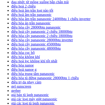
đau nhức từ mông xuống bắp chân trái
điều hoà 2 chiều
điều hoà âm trần loại nào tốt
điều hoà âm trần panasonic
điều hòa âm trần panasonic 24000btu 1 chiều inverter
điều hòa áp trần panasonic
điều hòa cây 28000btu panasonic
điều hoà cây panasonic 2 chiều 18000btu
điều hòa cây panasonic 2 chiều 18000btu
điều hòa cây panasonic 28000btu inverter
điều hoà cây panasonic 45000btu
điều hòa cây panasonic 48000btu
điều hòa cục bộ
điều hòa không khí
điều hoà lọc không khí tốt nhất
điều hòa nanoe
điều hoà nanoe g
điều hòa trung tâm panasonic
điều hòa tủ đứng panasonic 28000btu 1 chiều
điều trị da nhạy cảm
gel sunscreen
gerber
giá bán tủ lạnh panasonic
giá các loại máy giặt panasonic
giá các loại tủ lạnh panasonic