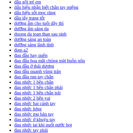
dầu gội trẻ em
dấu hiệu nhận biết chân tay miệng
dấu hiệu sốt mọc răng
dầu tẩy trang tốt
dưỡng ẩm cho tuổi dậy thì
dưỡng ẩm sáng da
duong da toan than sau sinh
dưỡng sáng an toàn
dưỡng sáng lành tính
đạm a2
đau đầu hay quên
đau đầu hoa mắt chóng mặt buồn nôn
đau đầu ở thái dương
đau đầu quanh vùng trán
đau đầu run tay chân
đau nhức 1 bên chân
đau nhức 1 bên chân phải
đau nhức 1 bên chân trái
đau nhức 2 bên vai
đau nhức hai cánh tay
đau nhức lưng
đau nhức mu bàn tay
đau nhức ở khuỷu tay
đau nhức tai khi nuốt nước bọt
đau nhức tay phải