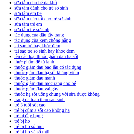
sữa tắm cho bé da khô
sữa tắm dành cho trẻ sơ sinh
sữa tắm em bé
sữa tắm nào tốt cho trẻ sơ sinh
sữa tắm trẻ em
sữa tắm trẻ sơ sinh
tác dụng của dầu tẩy trang
tác dụng của kem chống nắng
tại sao trẻ hay khóc đêm
tai sao tre so sinh hay khoc dem
tên các loại thuốc giảm đau hạ sốt
thực phẩm để tủ lạnh
thuốc giảm đau bao lâu có tác dụng
thuốc giảm đau hạ sốt kháng viêm
thuốc giảm đau mạnh
thuốc giảm đau mọc răng cho bé
thuốc giảm đau vai gáy
thuốc hạ sốt uống chung với sữa được không
trang da toan than sau sinh
trẻ 3 tuổi sốt cao
trẻ bị cúm a sốt cao không hạ
trẻ bị đầy bụng
trẻ bị ho
trẻ bị ho sổ mũi
trẻ bị ho và sổ mũi