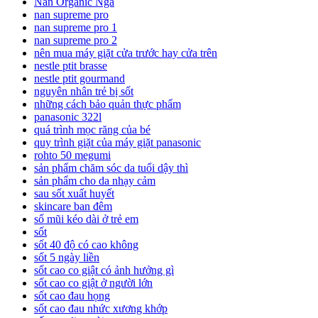
Nan Organic Nga
nan supreme pro
nan supreme pro 1
nan supreme pro 2
nên mua máy giặt cửa trước hay cửa trên
nestle ptit brasse
nestle ptit gourmand
nguyên nhân trẻ bị sốt
những cách bảo quản thực phẩm
panasonic 322l
quá trình mọc răng của bé
quy trình giặt của máy giặt panasonic
rohto 50 megumi
sản phẩm chăm sóc da tuổi dậy thì
sản phẩm cho da nhạy cảm
sau sốt xuất huyết
skincare ban đêm
sổ mũi kéo dài ở trẻ em
sốt
sốt 40 độ có cao không
sốt 5 ngày liền
sốt cao co giật có ảnh hưởng gì
sốt cao co giật ở người lớn
sốt cao đau họng
sốt cao đau nhức xương khớp