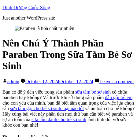
Skip
Dinh Dưỡng Cuộc Sống
to
Just another WordPress site
content
Nên Chú Ý Thành Phần
Paraben Trong Sữa Tắm Bé Sơ
Sinh
Posted
o
admin
October 12, 2024
October 12, 2024
Leave a comment
by
N
C
Bạn có để ý đến việc trong sản phẩm
sữa tắm bé sơ sinh
có chứa
Ý
paraben hay không? Và trước khi sử dụng sản phẩm
dầu gội trẻ em
T
cho con yêu của mình, bạn đã biết tầm quan trọng của việc lựa chọn
P
sản
sữa tắm gội cho bé sơ sinh loại nào tốt
và an toàn cho bé không?
P
Hãy cùng bài viết này phân tích mọi thứ bạn cần biết về paraben và
T
sự an toàn của
sữa tắm dành cho trẻ sơ sinh
lành tính đối với sức
S
khỏe con bạn nhé!
T
B