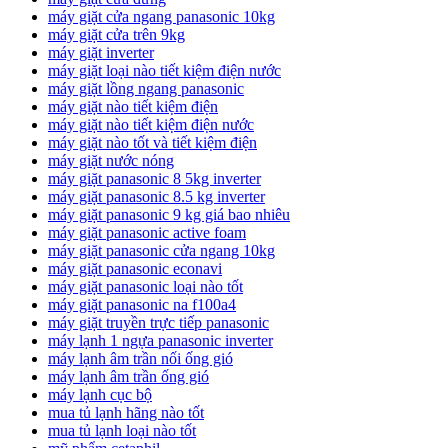
máy giặt cửa ngang panasonic 10kg
máy giặt cửa trên 9kg
máy giặt inverter
máy giặt loại nào tiết kiệm điện nước
máy giặt lồng ngang panasonic
máy giặt nào tiết kiệm điện
máy giặt nào tiết kiệm điện nước
máy giặt nào tốt và tiết kiệm điện
máy giặt nước nóng
máy giặt panasonic 8 5kg inverter
máy giặt panasonic 8.5 kg inverter
máy giặt panasonic 9 kg giá bao nhiêu
máy giặt panasonic active foam
máy giặt panasonic cửa ngang 10kg
máy giặt panasonic econavi
máy giặt panasonic loại nào tốt
máy giặt panasonic na f100a4
máy giặt truyền trực tiếp panasonic
máy lạnh 1 ngựa panasonic inverter
máy lạnh âm trần nối ống gió
máy lạnh âm trần ống gió
máy lạnh cục bộ
mua tủ lạnh hãng nào tốt
mua tủ lạnh loại nào tốt