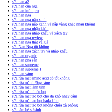
sữa nan a2
sữa nan của nga
sữa nan infinipro
sữa nan nga
sữa nan nga nắp xanh
sữa nan nga nắp xanh và nắp vàng khác nhau không
sữa nan nga nhập khẩu
sữa nan nga nhập khẩu và xách tay
sữa nan nga review
sữa nan nga thật và giả
sữa Nan Nga tốt không
sữa nan nga xách tay và nhập khẩu
sữa nan organic
sữa nan pha sẵn
sữa nan supreme
sữa nan supreme 1
sữa nan vàng
sữa rửa mặt amino acid có tốt không
sữa rửa mặt dưỡng sáng
sữa rửa mặt lành tính
sữa rửa mặt nhiều bọt
sữa rửa mặt tạo bọt cho da khô nhạy cảm
sữa rửa mặt tạo bọt hada labo
sữa rửa mặt tạo bọt không chứa xà phòng
sữa tắm bé sơ sinh