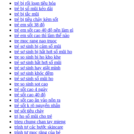
trẻ bị rối loạn tiêu hóa
trẻ bị sổ mũi kéo dài
trẻ bị tắc mũi
trẻ bị tiêu chảy kèm sốt
trẻ em sốt 38 độ
trẻ em sốt cao 40 độ nên làm gì
trẻ em sốt cao thì làm thế nào
tre moc rang nao truoc
trẻ sơ sinh bị cảm sổ mũi
trẻ sơ sinh bị hắt hơi sổ mũi ho
tre so sinh bi ho kho khe
trẻ sơ sinh hắt hơi sổ mũi
trẻ sơ sinh hay giật mình
trẻ sơ sinh khóc đêm
trẻ sơ sinh sổ mũi ho
tre so sinh sot cao
trẻ sốt cao 4 ngày
trẻ sốt cao 40 độ
trẻ sốt cao ăn vào nôn ra
trẻ sốt k rõ nguyên nhân
trẻ sốt tiêu chảy
trị ho sổ mũi cho trẻ
trieu chung chan tay mieng
trình tự các bước skincare
trình tự mọc răng của bé