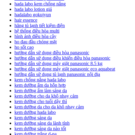
hada labo kem chống nắng
hada labo lotion giá
hadalabo gokujyun
hair essence
hãng tủ lạnh tiết kiệm điện
hệ thống điều hòa multi
hình ảnh điều hòa cây
ho đau đầu chóng mặt
ho sốt cao
hướng dẫn sử dụng điều hòa panasonic
hướng dẫn sử dụng điều khiển điều hòa panasonic
hướng dẫn sử dụng máy giặt panasonic 8.5 kg
hướng dẫn sử dụng máy giặt panasonic eco aquabeat
hướng dẫn sử dụng tủ lạnh panasonic nội địa
kem chống nắng hada labo
kem dưỡng ẩm da hỗn hợp
kem dưỡng ẩm làm sáng da
kem dưỡng cho da khô nhạy cảm
kem dưỡng cho tuổi dậy thì
kem dưỡng da cho da khô nhạy cảm
kem dưỡng hada labo
kem dưỡng sáng da
kem dưỡng sáng da lành tính
kem dưỡng sáng da nào tốt
kem dưỡng trắng d-na