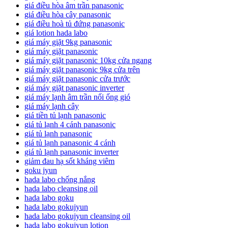
giá điều hòa âm trần panasonic
giá điều hòa cây panasonic
giá điều hoà tủ đứng panasonic
giá lotion hada labo
giá máy giặt 9kg panasonic
giá máy giặt panasonic
giá máy giặt panasonic 10kg cửa ngang
giá máy giặt panasonic 9kg cửa trên
giá máy giặt panasonic cửa trước
giá máy giặt panasonic inverter
giá máy lạnh âm trần nối ống gió
giá máy lạnh cây
giá tiền tủ lạnh panasonic
giá tủ lạnh 4 cánh panasonic
giá tủ lạnh panasonic
giá tủ lạnh panasonic 4 cánh
giá tủ lạnh panasonic inverter
giảm đau hạ sốt kháng viêm
goku jyun
hada labo chống nắng
hada labo cleansing oil
hada labo goku
hada labo gokujyun
hada labo gokujyun cleansing oil
hada labo gokujyun lotion