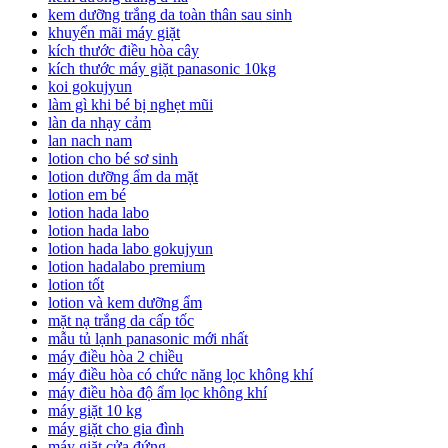
kem dưỡng trắng da toàn thân sau sinh
khuyến mãi máy giặt
kích thước điều hòa cây
kích thước máy giặt panasonic 10kg
koi gokujyun
làm gì khi bé bị nghẹt mũi
làn da nhạy cảm
lan nach nam
lotion cho bé sơ sinh
lotion dưỡng ẩm da mặt
lotion em bé
lotion hada labo
lotion hada labo
lotion hada labo gokujyun
lotion hadalabo premium
lotion tốt
lotion và kem dưỡng ẩm
mặt nạ trắng da cấp tốc
mẫu tủ lạnh panasonic mới nhất
máy điều hòa 2 chiều
máy điều hòa có chức năng lọc không khí
máy điều hòa độ ẩm lọc không khí
máy giặt 10 kg
máy giặt cho gia đình
máy giặt cửa đứng