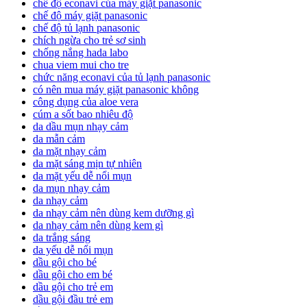
chế độ econavi của máy giặt panasonic
chế độ máy giặt panasonic
chế độ tủ lạnh panasonic
chích ngừa cho trẻ sơ sinh
chống nắng hada labo
chua viem mui cho tre
chức năng econavi của tủ lạnh panasonic
có nên mua máy giặt panasonic không
công dụng của aloe vera
cúm a sốt bao nhiêu độ
da dầu mụn nhạy cảm
da mẫn cảm
da mặt nhạy cảm
da mặt sáng mịn tự nhiên
da mặt yếu dễ nổi mụn
da mụn nhạy cảm
da nhạy cảm
da nhạy cảm nên dùng kem dưỡng gì
da nhạy cảm nên dùng kem gì
da trắng sáng
da yếu dễ nổi mụn
dầu gội cho bé
dầu gội cho em bé
dầu gội cho trẻ em
dầu gội đầu trẻ em