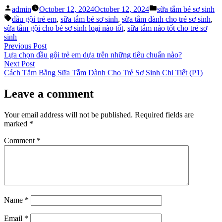
Posted
Posted
admin
October 12, 2024
October 12, 2024
sữa tắm bé sơ sinh
by
in
Tags:
dầu gội trẻ em
,
sữa tắm bé sơ sinh
,
sữa tắm dành cho trẻ sơ sinh
,
sữa tắm gội cho bé sơ sinh loại nào tốt
,
sữa tắm nào tốt cho trẻ sơ
sinh
Post
Previous
Previous Post
post:
Lựa chọn dầu gội trẻ em dựa trên những tiêu chuẩn nào?
navigation
Next
Next Post
post:
Cách Tắm Bằng Sữa Tắm Dành Cho Trẻ Sơ Sinh Chi Tiết (P1)
Leave a comment
Your email address will not be published.
Required fields are
marked
*
Comment
*
Name
*
Email
*