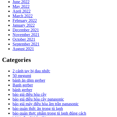
June 2022
May 2022
April 2022
March 2022
February 2022
January 2022
December 2021
November 2021
October 2021
September 2021
August 2021
Categories
2 cánh tay bị đau nhức
50 megumi
bánh ăn dặm gerber
Banh gerber
bánh gerber
báo giá điều hòa cây
báo giá điều hòa cây panasonic
báo giá máy điều hòa âm trần panasonic
bảo quản thức ăn trong tủ lạnh
bảo quản thực phẩm trong tủ lạnh đúng cách