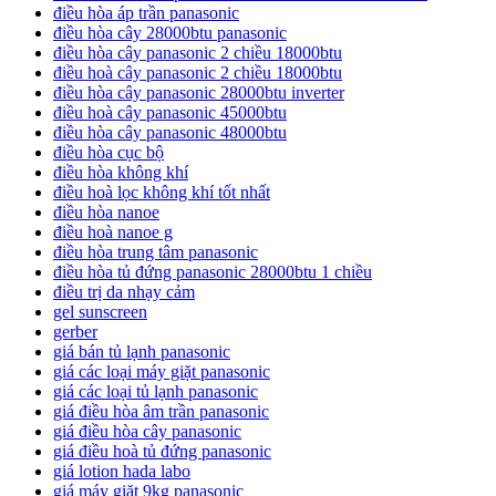
điều hòa áp trần panasonic
điều hòa cây 28000btu panasonic
điều hòa cây panasonic 2 chiều 18000btu
điều hoà cây panasonic 2 chiều 18000btu
điều hòa cây panasonic 28000btu inverter
điều hoà cây panasonic 45000btu
điều hòa cây panasonic 48000btu
điều hòa cục bộ
điều hòa không khí
điều hoà lọc không khí tốt nhất
điều hòa nanoe
điều hoà nanoe g
điều hòa trung tâm panasonic
điều hòa tủ đứng panasonic 28000btu 1 chiều
điều trị da nhạy cảm
gel sunscreen
gerber
giá bán tủ lạnh panasonic
giá các loại máy giặt panasonic
giá các loại tủ lạnh panasonic
giá điều hòa âm trần panasonic
giá điều hòa cây panasonic
giá điều hoà tủ đứng panasonic
giá lotion hada labo
giá máy giặt 9kg panasonic