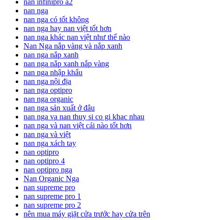
nan infinipro a2
nan nga
nan nga có tốt không
nan nga hay nan việt tốt hơn
nan nga khác nan việt như thế nào
Nan Nga nắp vàng và nắp xanh
nan nga nắp xanh
nan nga nắp xanh nắp vàng
nan nga nhập khẩu
nan nga nội địa
nan nga optipro
nan nga organic
nan nga sản xuất ở đâu
nan nga va nan thuy si co gi khac nhau
nan nga và nan việt cái nào tốt hơn
nan nga và việt
nan nga xách tay
nan optipro
nan optipro 4
nan optipro nga
Nan Organic Nga
nan supreme pro
nan supreme pro 1
nan supreme pro 2
nên mua máy giặt cửa trước hay cửa trên