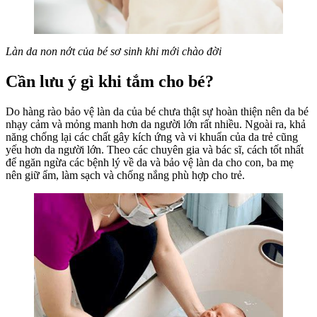
Làn da non nớt của bé sơ sinh khi mới chào đời
Cần lưu ý gì khi tắm cho bé?
Do hàng rào bảo vệ làn da của bé chưa thật sự hoàn thiện nên da bé
nhạy cảm và mỏng manh hơn da người lớn rất nhiều. Ngoài ra, khả
năng chống lại các chất gây kích ứng và vi khuẩn của da trẻ cũng
yếu hơn da người lớn. Theo các chuyên gia và bác sĩ, cách tốt nhất
để ngăn ngừa các bệnh lý về da và bảo vệ làn da cho con, ba mẹ
nên giữ ẩm, làm sạch và chống nắng phù hợp cho trẻ.