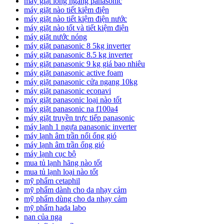
máy giặt lồng ngang panasonic
máy giặt nào tiết kiệm điện
máy giặt nào tiết kiệm điện nước
máy giặt nào tốt và tiết kiệm điện
máy giặt nước nóng
máy giặt panasonic 8 5kg inverter
máy giặt panasonic 8.5 kg inverter
máy giặt panasonic 9 kg giá bao nhiêu
máy giặt panasonic active foam
máy giặt panasonic cửa ngang 10kg
máy giặt panasonic econavi
máy giặt panasonic loại nào tốt
máy giặt panasonic na f100a4
máy giặt truyền trực tiếp panasonic
máy lạnh 1 ngựa panasonic inverter
máy lạnh âm trần nối ống gió
máy lạnh âm trần ống gió
máy lạnh cục bộ
mua tủ lạnh hãng nào tốt
mua tủ lạnh loại nào tốt
mỹ phẩm cetaphil
mỹ phẩm dành cho da nhạy cảm
mỹ phẩm dùng cho da nhạy cảm
mỹ phẩm hada labo
nan của nga