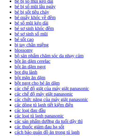
bé bị sổ mũi kéo dài
bé bị sổ mũi lâu ngày
bé bị sốt tiêu chảy
bé quấy khóc về đêm
bé sổ mũi kéo dài
bé sơ sinh khóc đêm
bé sơ sinh sổ mũi
bé sốt cao
bị tay chân miệng
blossomy
bộ sản phẩm chăm sóc da nhạy cảm
bột ăn dặm cerelac
bột ăn dặm ngọt
bọt dịu lành
bột mặn ăn dặm
bột ngọt cho bé ăn dặm
các chế độ giặt của máy giặt panasonic
các chế độ máy giặt panasonic
các chức năng của máy giặt panasonic
các dòng tủ lạnh tiết kiệm điện
các loại đau đầu
các loại tủ lạnh panasonic
các sản phẩm dưỡng da tuổi dậy thì
các thuốc giảm đau hạ sốt
cách bảo quản đồ ăn trong tủ lạnh