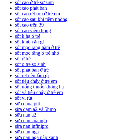
sốt cao ở trẻ sơ sinh
sốt cao phát ban
sốt cao rét run ở trẻ em
sốt cao sau khi tiêm phòng
sốt cao trên 39
sốt cao viêm họng
sốt k hạ ở trẻ
sốt k nên ăn gì
sốt mọc răng hàm ở trẻ
sốt mọc răng ở trẻ nhỏ
sốt ở trẻ
sot o tre so sinh
sốt phát ban ở trẻ
sốt rét nên làm gì
sốt tiêu chảy ở trẻ em
sốt uống thuốc không hạ
sốt và tiêu chảy ở trẻ em
sốt vi rút
sữa chua ptit
sữa đạm a2 và 5hmo
sữa nan a2
sữa nan của nga
sữa nan infinipro
sữa nan nga
sữa nan nga nắp xanh