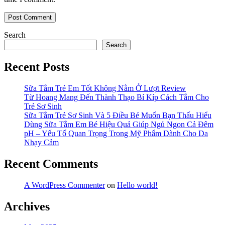
Search
Search
Recent Posts
Sữa Tắm Trẻ Em Tốt Không Nằm Ở Lượt Review
Từ Hoang Mang Đến Thành Thạo Bí Kíp Cách Tắm Cho
Trẻ Sơ Sinh
Sữa Tắm Trẻ Sơ Sinh Và 5 Điều Bé Muốn Bạn Thấu Hiểu
Dùng Sữa Tắm Em Bé Hiệu Quả Giúp Ngủ Ngon Cả Đêm
pH – Yếu Tố Quan Trọng Trong Mỹ Phẩm Dành Cho Da
Nhạy Cảm
Recent Comments
A WordPress Commenter
on
Hello world!
Archives