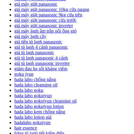
giá máy giặt panasonic
giá máy giặt panasonic 10kg cửa ngang
giá máy giặt panasonic 9kg cửa trên
giá máy giặt panasonic cửa trước
giá máy giặt panasonic inverter
giá máy lạnh âm trần nối ống gió
giá máy lạnh cây
giá tiền tủ lạnh panasonic
giá tủ lạnh 4 cánh panasonic
giá tủ lạnh panasonic
giá tủ lạnh panasonic 4 cánh
giá tủ lạnh panasonic inverter
giảm đau hạ sốt kháng viêm
goku jyun
hada labo chống nắng
hada labo cleansing oil
hada labo goku
hada labo gokujyun
hada labo gokujyun cleansing oil
hada labo gokujyun lotion
hada labo kem chống nắng
hada labo lotion giá
hadalabo gokujyun
hair essence
hãng tủ lạnh tiết kiệm điện