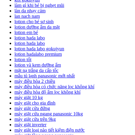
làm gì khi bé bị nghẹt mũi
làn da nhạy cảm
lan nach nam
lotion cho bé sơ sinh
lotion dưỡng ẩm da mặt
lotion em bé
lotion hada labo
lotion hada labo
lotion hada labo gokujyun
lotion hadalabo premium
lotion tốt
lotion và kem dưỡng ẩm
mặt nạ trắng da cấp tốc
mẫu tủ lạnh panasonic mới nhất
máy điều hòa 2 chiều
máy điều hòa có chức năng lọc không khí
máy điều hòa độ ẩm lọc không khí
máy giặt 10 kg
máy giặt cho gia đình
máy giặt cửa đứng
máy giặt cửa ngang panasonic 10kg
máy giặt cửa trên 9kg
máy giặt inverter
máy giặt loại nào tiết kiệm điện nước