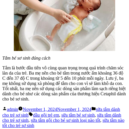
Tắm bé sơ sinh đúng cách
Tắm là bước đầu tiên vô cùng quan trọng trong quá trình chăm sóc
làn da của trẻ. Ba mẹ nên cho bé tắm trong nước ấm khoảng 36 độ
C đến 37 độ C trong khoảng từ 5 đến 10 phút mỗi ngày. Lưu ý, ba
mẹ không sử dụng xà phòng để tắm cho con vì sẽ làm khô da con.
Tốt nhất, ba mẹ nên sử dụng các dòng sản phẩm làm sạch riêng biệt
dành cho bé như các dòng sản phẩm của thương hiệu Cetaphil dành
cho bé sơ sinh.
Posted
Posted
admin
November 1, 2024
November 1, 2024
sữa tắm dành
by
in
Tags:
cho trẻ sơ sinh
dầu gội trẻ em
,
sữa tắm bé sơ sinh
,
sữa tắm dành
cho trẻ sơ sinh
,
sữa tắm gội cho bé sơ sinh loại nào tốt
,
sữa tắm nào
tốt cho trẻ sơ sinh