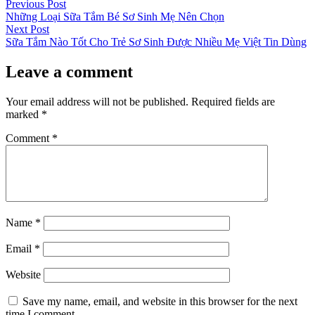
Post
Previous
Previous Post
post:
Những Loại Sữa Tắm Bé Sơ Sinh Mẹ Nên Chọn
navigation
Next
Next Post
post:
Sữa Tắm Nào Tốt Cho Trẻ Sơ Sinh Được Nhiều Mẹ Việt Tin Dùng
Leave a comment
Your email address will not be published.
Required fields are
marked
*
Comment
*
Name
*
Email
*
Website
Save my name, email, and website in this browser for the next
time I comment.