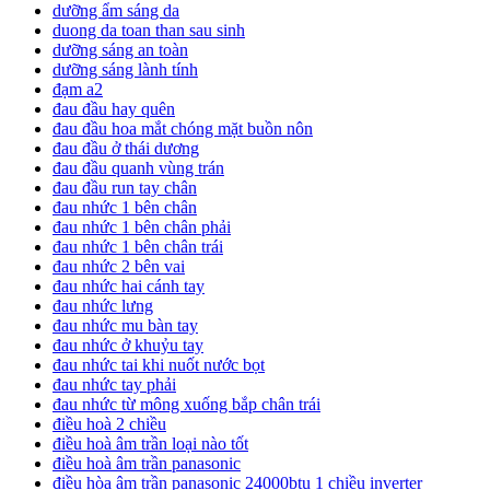
dưỡng ẩm sáng da
duong da toan than sau sinh
dưỡng sáng an toàn
dưỡng sáng lành tính
đạm a2
đau đầu hay quên
đau đầu hoa mắt chóng mặt buồn nôn
đau đầu ở thái dương
đau đầu quanh vùng trán
đau đầu run tay chân
đau nhức 1 bên chân
đau nhức 1 bên chân phải
đau nhức 1 bên chân trái
đau nhức 2 bên vai
đau nhức hai cánh tay
đau nhức lưng
đau nhức mu bàn tay
đau nhức ở khuỷu tay
đau nhức tai khi nuốt nước bọt
đau nhức tay phải
đau nhức từ mông xuống bắp chân trái
điều hoà 2 chiều
điều hoà âm trần loại nào tốt
điều hoà âm trần panasonic
điều hòa âm trần panasonic 24000btu 1 chiều inverter