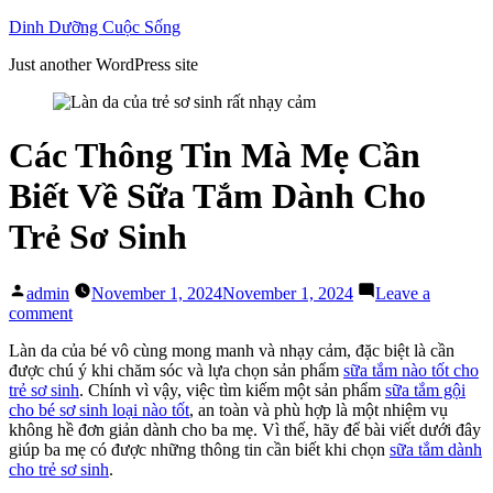
Skip
Dinh Dưỡng Cuộc Sống
to
Just another WordPress site
content
Các Thông Tin Mà Mẹ Cần
Biết Về Sữa Tắm Dành Cho
Trẻ Sơ Sinh
Posted
admin
November 1, 2024
November 1, 2024
Leave a
by
on
comment
Các
Làn da của bé vô cùng mong manh và nhạy cảm, đặc biệt là cần
Thông
được chú ý khi chăm sóc và lựa chọn sản phẩm
sữa tắm nào tốt cho
Tin
trẻ sơ sinh
. Chính vì vậy, việc tìm kiếm một sản phẩm
sữa tắm gội
Mà
cho bé sơ sinh loại nào tốt
, an toàn và phù hợp là một nhiệm vụ
Mẹ
không hề đơn giản dành cho ba mẹ. Vì thế, hãy để bài viết dưới đây
Cần
giúp ba mẹ có được những thông tin cần biết khi chọn
sữa tắm dành
Biết
cho trẻ sơ sinh
.
Về
Sữa