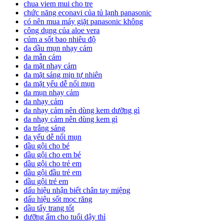
chua viem mui cho tre
chức năng econavi của tủ lạnh panasonic
có nên mua máy giặt panasonic không
công dụng của aloe vera
cúm a sốt bao nhiêu độ
da dầu mụn nhạy cảm
da mẫn cảm
da mặt nhạy cảm
da mặt sáng mịn tự nhiên
da mặt yếu dễ nổi mụn
da mụn nhạy cảm
da nhạy cảm
da nhạy cảm nên dùng kem dưỡng gì
da nhạy cảm nên dùng kem gì
da trắng sáng
da yếu dễ nổi mụn
dầu gội cho bé
dầu gội cho em bé
dầu gội cho trẻ em
dầu gội đầu trẻ em
dầu gội trẻ em
dấu hiệu nhận biết chân tay miệng
dấu hiệu sốt mọc răng
dầu tẩy trang tốt
dưỡng ẩm cho tuổi dậy thì