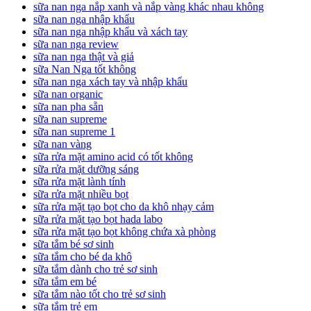
sữa nan nga nắp xanh và nắp vàng khác nhau không
sữa nan nga nhập khẩu
sữa nan nga nhập khẩu và xách tay
sữa nan nga review
sữa nan nga thật và giả
sữa Nan Nga tốt không
sữa nan nga xách tay và nhập khẩu
sữa nan organic
sữa nan pha sẵn
sữa nan supreme
sữa nan supreme 1
sữa nan vàng
sữa rửa mặt amino acid có tốt không
sữa rửa mặt dưỡng sáng
sữa rửa mặt lành tính
sữa rửa mặt nhiều bọt
sữa rửa mặt tạo bọt cho da khô nhạy cảm
sữa rửa mặt tạo bọt hada labo
sữa rửa mặt tạo bọt không chứa xà phòng
sữa tắm bé sơ sinh
sữa tắm cho bé da khô
sữa tắm dành cho trẻ sơ sinh
sữa tắm em bé
sữa tắm nào tốt cho trẻ sơ sinh
sữa tắm trẻ em