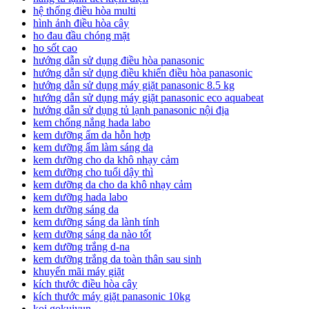
hệ thống điều hòa multi
hình ảnh điều hòa cây
ho đau đầu chóng mặt
ho sốt cao
hướng dẫn sử dụng điều hòa panasonic
hướng dẫn sử dụng điều khiển điều hòa panasonic
hướng dẫn sử dụng máy giặt panasonic 8.5 kg
hướng dẫn sử dụng máy giặt panasonic eco aquabeat
hướng dẫn sử dụng tủ lạnh panasonic nội địa
kem chống nắng hada labo
kem dưỡng ẩm da hỗn hợp
kem dưỡng ẩm làm sáng da
kem dưỡng cho da khô nhạy cảm
kem dưỡng cho tuổi dậy thì
kem dưỡng da cho da khô nhạy cảm
kem dưỡng hada labo
kem dưỡng sáng da
kem dưỡng sáng da lành tính
kem dưỡng sáng da nào tốt
kem dưỡng trắng d-na
kem dưỡng trắng da toàn thân sau sinh
khuyến mãi máy giặt
kích thước điều hòa cây
kích thước máy giặt panasonic 10kg
koi gokujyun