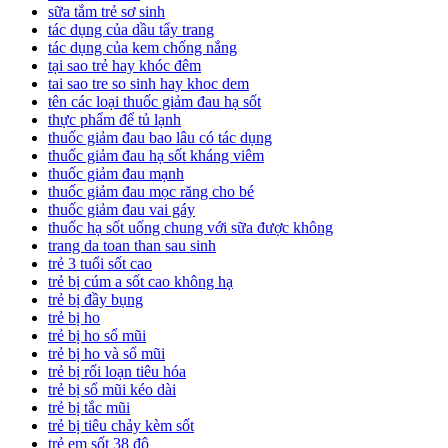
sữa tắm trẻ sơ sinh
tác dụng của dầu tẩy trang
tác dụng của kem chống nắng
tại sao trẻ hay khóc đêm
tai sao tre so sinh hay khoc dem
tên các loại thuốc giảm đau hạ sốt
thực phẩm để tủ lạnh
thuốc giảm đau bao lâu có tác dụng
thuốc giảm đau hạ sốt kháng viêm
thuốc giảm đau mạnh
thuốc giảm đau mọc răng cho bé
thuốc giảm đau vai gáy
thuốc hạ sốt uống chung với sữa được không
trang da toan than sau sinh
trẻ 3 tuổi sốt cao
trẻ bị cúm a sốt cao không hạ
trẻ bị đầy bụng
trẻ bị ho
trẻ bị ho sổ mũi
trẻ bị ho và sổ mũi
trẻ bị rối loạn tiêu hóa
trẻ bị sổ mũi kéo dài
trẻ bị tắc mũi
trẻ bị tiêu chảy kèm sốt
trẻ em sốt 38 độ