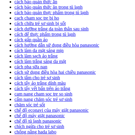
cách bảo quản thức ăn
cách bảo quản thức ăn trong tủ lạnh
cách bảo quản thực phẩm trong tủ lạnh
cach cham soc tre bi ho
cách chữa trẻ sơ sinh bị sốt
cách dưỡng trắng da toàn thân sau sinh
cách để thực phẩm trong tủ lạnh
cách gấp quần áo
cách hướng dẫn sử dụng điều hòa panasonic
cách làm da mặt sáng mịn
cách làm sạch áo trắng
cách làm trắng sáng da mặt
cách pha sữa nan
cách sử dụng điều hòa hai chiều panasonic
cách tắm cho trẻ sơ sinh
cách tẩy áo trắng dính màu
cách tẩy vết bẩn trên áo trắng
cam nang cham soc tre so sinh
cẩm nang chăm sóc trẻ sơ sinh
chăm sóc trẻ sốt
chế độ econavi của máy giặt panasonic
chế độ máy giặt panasonic
chế độ tủ lạnh panasonic
chích ngừa cho trẻ sơ sinh
chống nắng hada labo