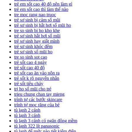
trẻ em sốt cao 40 độ nên làm gì
trẻ em sốt cao thì làm thế nào
tre moc rang nao truoc
trẻ sơ sinh bị cảm sổ mũi
trẻ sơ sinh bị hắt hơi sổ mũi ho
tre so sinh bi ho kho khe
trẻ sơ sinh hắt hơi sổ mũi
trẻ sơ sinh hay giật mình
trẻ sơ sinh khóc đêm
trẻ sơ sinh sổ mũi ho
tre so sinh sot cao
trẻ sốt cao 4 ngày
trẻ sốt cao 40 độ
trẻ sốt cao ăn vào nôn ra
trẻ sốt k rõ nguyên nhân
trẻ sốt tiêu chảy
trị ho sổ mũi cho trẻ
trieu chung chan tay mieng
trình tự các bước skincare
trình tự mọc răng của bé
tủ lạnh 2 cánh
tủ lạnh 3 cánh
tủ lạnh 3 cánh có ngăn đông mềm
tủ lạnh 322 lít panasonic
tủ lạnh để mức nào tiết kiệm điện