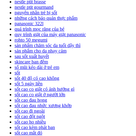
nestle ptit brasse
nestle ptit gourmand
nguyên nhân trẻ bị sốt
những cách bảo quản thực phẩm
panasonic 322l
quá trình mọc răng của bé
quy trình giặt của máy giặt panasonic
rohto 50 megumi
sản phẩm chăm sóc da tuổi dậy thì
sản phẩm cho da nhạy cảm
sau sốt xuất huyết
skincare ban đêm
sổ mũi kéo dài ở trẻ em
sốt
sốt 40 độ có cao không
sốt 5 ngày liền
sốt cao co giật có ảnh hưởng gì
sốt cao co giật ở người lớn
sốt cao đau họng
sốt cao đau nhức xương khớp
sốt cao đi ngoài
sốt cao đột ngột
sốt cao ho nhiều
sốt cao kèm phát ban
sốt cao mắt đỏ