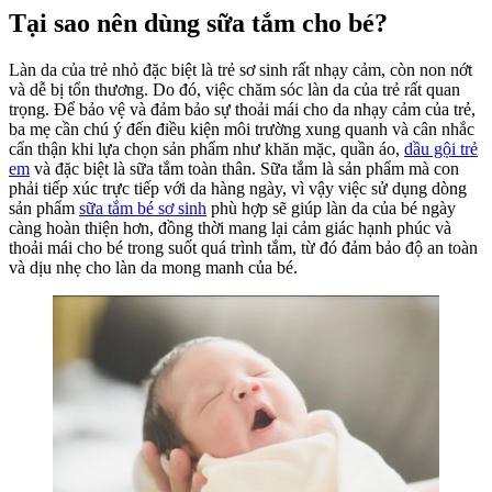
Tắm
Tại sao nên dùng sữa tắm cho bé?
Dành
Cho
Làn da của trẻ nhỏ đặc biệt là trẻ sơ sinh rất nhạy cảm, còn non nớt
Trẻ
và dễ bị tổn thương. Do đó, việc chăm sóc làn da của trẻ rất quan
Sơ
trọng. Để bảo vệ và đảm bảo sự thoải mái cho da nhạy cảm của trẻ,
Sinh
ba mẹ cần chú ý đến điều kiện môi trường xung quanh và cân nhắc
cẩn thận khi lựa chọn sản phẩm như khăn mặc, quần áo,
dầu gội trẻ
em
và đặc biệt là sữa tắm toàn thân. Sữa tắm là sản phẩm mà con
phải tiếp xúc trực tiếp với da hàng ngày, vì vậy việc sử dụng dòng
sản phẩm
sữa tắm bé sơ sinh
phù hợp sẽ giúp làn da của bé ngày
càng hoàn thiện hơn, đồng thời mang lại cảm giác hạnh phúc và
thoải mái cho bé trong suốt quá trình tắm, từ đó đảm bảo độ an toàn
và dịu nhẹ cho làn da mong manh của bé.