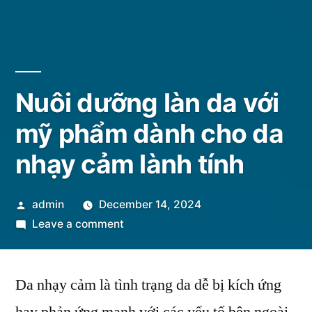
Nuôi dưỡng làn da với
mỹ phẩm dành cho da
nhạy cảm lành tính
Posted
admin
December 14, 2024
by
on
Leave a comment
Nuôi
dưỡng
Da nhạy cảm là tình trạng da dễ bị kích ứng
làn
da