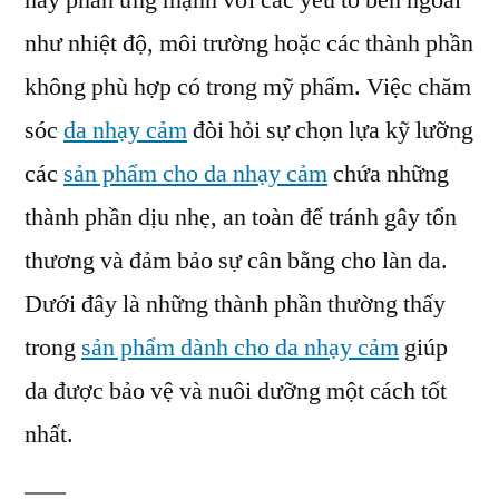
hay phản ứng mạnh với các yếu tố bên ngoài
với
như nhiệt độ, môi trường hoặc các thành phần
mỹ
phẩm
không phù hợp có trong mỹ phẩm. Việc chăm
dành
sóc
da nhạy cảm
đòi hỏi sự chọn lựa kỹ lưỡng
cho
các
sản phẩm cho da nhạy cảm
chứa những
da
nhạy
thành phần dịu nhẹ, an toàn để tránh gây tổn
cảm
thương và đảm bảo sự cân bằng cho làn da.
lành
tính
Dưới đây là những thành phần thường thấy
trong
sản phẩm dành cho da nhạy cảm
giúp
da được bảo vệ và nuôi dưỡng một cách tốt
nhất.