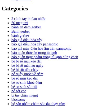
Categories
2 cánh tay bị đau nhức
50 megumi
bánh ăn dặm gerber
Banh gerber
bánh gerber
báo giá điều hòa cây
báo giá điều hòa cây panasonic
báo giá máy điều hòa âm trần panasonic
bảo quản thức ăn trong tủ lạnh
bảo quản thực phẩm trong tủ lạnh đúng cách
bé bị sổ mũi kéo dài
bé bị sổ mũi lâu ngày
bé bị sốt tiêu chảy
bé quấy khóc về đêm
bé sổ mũi kéo dài
bé sơ sinh khóc đêm
bé sơ sinh sổ mũi
bé sốt cao
bị tay chân miệng
blossomy
bộ sản phẩm chăm sóc da nhạy cảm