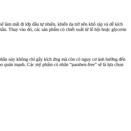
 làm mất đi lớp dầu tự nhiên, khiến da trở nên khô ráp và dễ kích
n. Thay vào đó, các sản phẩm có chiết xuất từ lô hội hoặc glycerin
 phần này không chỉ gây kích ứng mà còn có nguy cơ ảnh hưởng đến
ảo quản mạnh. Các mỹ phẩm có nhãn “paraben-free” sẽ là lựa chọn