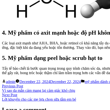
4. Mỹ phẩm có axit mạnh hoặc độ pH khô
Các loại axit mạnh như AHA, BHA, hoặc retinol có khả năng tẩy da 
ứng, đặc biệt khi da đang yếu hoặc tổn thương. Thay vào đó, bạn nên
5. Mỹ phẩm dạng peel hoặc scrub hạt to
Tẩy tế bào chết là bước quan trọng trong quy trình chăm sóc da, n
thể gây rát, bong tróc hoặc thậm chí làm trầm trọng hơn các vấn đề d
Posted
Posted
admin
December 22, 2024
December 22, 2024
mỹ phẩm dành c
by
in
Post
Previous
Previous Post
post:
Vì sao da mẫn cảm mang lại cảm giác khó chịu
navigation
Next
Next Post
post:
Lời khuyên cho các mẹ lựa chọn sữa tắm em bé
Leave a comment