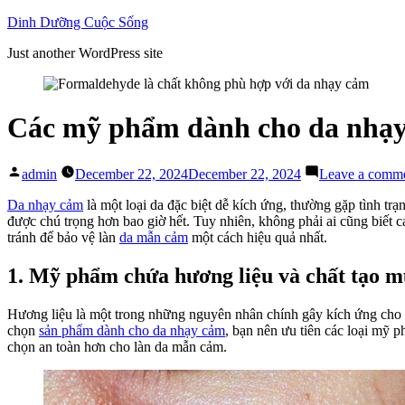
Skip
Dinh Dưỡng Cuộc Sống
to
Just another WordPress site
content
Các mỹ phẩm dành cho da nhạy
Posted
admin
December 22, 2024
December 22, 2024
Leave a comm
by
Da nhạy cảm
là một loại da đặc biệt dễ kích ứng, thường gặp tình trạ
được chú trọng hơn bao giờ hết. Tuy nhiên, không phải ai cũng biết
tránh để bảo vệ làn
da mẫn cảm
một cách hiệu quả nhất.
1. Mỹ phẩm chứa hương liệu và chất tạo m
Hương liệu là một trong những nguyên nhân chính gây kích ứng cho 
chọn
sản phẩm dành cho da nhạy cảm
, bạn nên ưu tiên các loại mỹ 
chọn an toàn hơn cho làn da mẫn cảm.