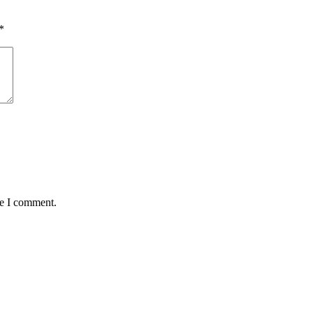
*
me I comment.