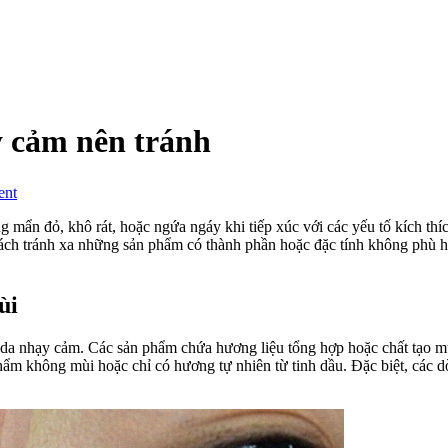
 cảm nên tránh
on
ent
Các
mỹ
ng mẩn đỏ, khô rát, hoặc ngứa ngáy khi tiếp xúc với các yếu tố kích thí
phẩm
 cách tránh xa những sản phẩm có thành phần hoặc đặc tính không phù
dành
cho
da
ùi
nhạy
cảm
da nhạy cảm. Các sản phẩm chứa hương liệu tổng hợp hoặc chất tạo mù
nên
phẩm không mùi hoặc chỉ có hương tự nhiên từ tinh dầu. Đặc biệt, các 
tránh