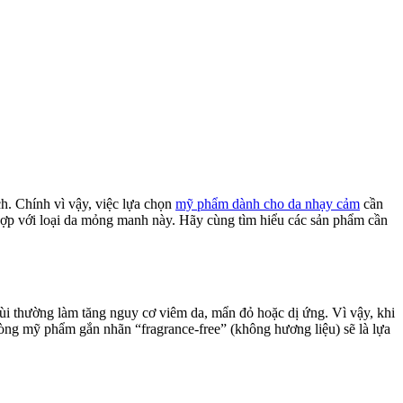
ch. Chính vì vậy, việc lựa chọn
mỹ phẩm dành cho da nhạy cảm
cần
 hợp với loại da mỏng manh này. Hãy cùng tìm hiểu các sản phẩm cần
i thường làm tăng nguy cơ viêm da, mẩn đỏ hoặc dị ứng. Vì vậy, khi
dòng mỹ phẩm gắn nhãn “fragrance-free” (không hương liệu) sẽ là lựa