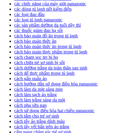
các chức năng của máy giặt panasonic
các dòng tủ lạnh tiết kiệm điện
các loại đau đầu
các loại tủ lạnh panasonic
các sản phẩm dưỡng da tuổi dậy thì
các thuốc giảm đau hạ sốt
cách bảo quản đồ ăn trong tủ lạnh
cách bảo quản thức ăn
cách bảo quản thức ăn trong tủ lạnh
cách bảo quản thực phẩm trong tủ lạnh
cach cham soc tre bi ho
cách chữa trẻ sơ sinh bị sốt
cách dưỡng trắng da toàn thân sau sinh
cách để thực phẩm trong tủ lạnh
cách gấp quần áo
cách hướng dẫn sử dụng điều hòa panasonic
cách làm da mặt sáng mịn
cách làm sạch áo trắng
cách làm trắng sáng da mặt
cách pha sữa nan
cách sử dụng điều hòa hai chiều panasonic
cách tắm cho trẻ sơ sinh
cách tẩy áo trắng dính màu
cách tẩy vết bẩn trên áo trắng
cẩm nang chăm sóc trẻ sơ sinh