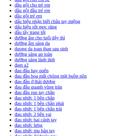
dầu gội cho trẻ em
dầu gội đầu trẻ em
dầu gội trẻ em
dấu hiệu nhận biết chân tay miệng
dấu hiệu sốt mọc răng
dầu tẩy trang tốt
dưỡng ẩm cho tuổi dậy thì
dưỡng ẩm sáng da
duong da toan than sau sinh
dưỡng sáng an toàn
dưỡng sáng lành tính
đạm a2
đau đầu hay quên
đau đầu hoa mắt chóng mặt buồn nôn
đau đầu ở thái dương
đau đầu quanh vùng trán
đau đầu run tay chân
đau nhức 1 bên chân
đau nhức 1 bên chân phải
đau nhức 1 bên chân trái
đau nhức 2 bên vai
đau nhức hai cánh tay
đau nhức lưng
đau nhức mu bàn tay