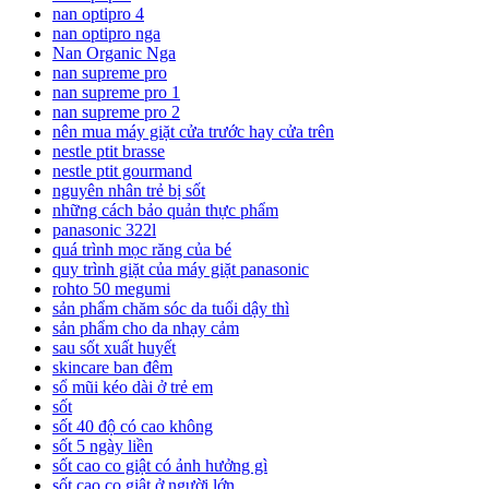
nan optipro 4
nan optipro nga
Nan Organic Nga
nan supreme pro
nan supreme pro 1
nan supreme pro 2
nên mua máy giặt cửa trước hay cửa trên
nestle ptit brasse
nestle ptit gourmand
nguyên nhân trẻ bị sốt
những cách bảo quản thực phẩm
panasonic 322l
quá trình mọc răng của bé
quy trình giặt của máy giặt panasonic
rohto 50 megumi
sản phẩm chăm sóc da tuổi dậy thì
sản phẩm cho da nhạy cảm
sau sốt xuất huyết
skincare ban đêm
sổ mũi kéo dài ở trẻ em
sốt
sốt 40 độ có cao không
sốt 5 ngày liền
sốt cao co giật có ảnh hưởng gì
sốt cao co giật ở người lớn