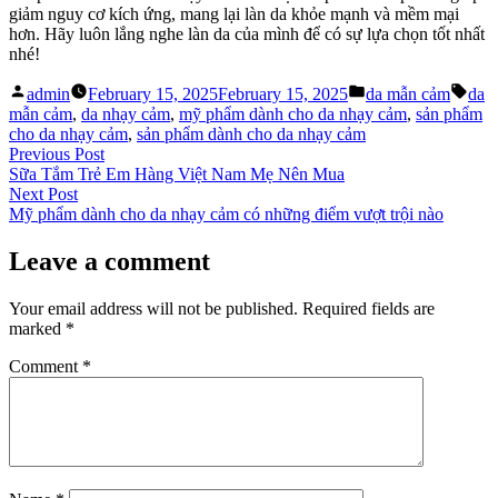
giảm nguy cơ kích ứng, mang lại làn da khỏe mạnh và mềm mại
hơn. Hãy luôn lắng nghe làn da của mình để có sự lựa chọn tốt nhất
nhé!
Posted
Posted
Tags
admin
February 15, 2025
February 15, 2025
da mẫn cảm
da
by
in
mẫn cảm
,
da nhạy cảm
,
mỹ phẩm dành cho da nhạy cảm
,
sản phẩm
cho da nhạy cảm
,
sản phẩm dành cho da nhạy cảm
Post
Previous
Previous Post
post:
Sữa Tắm Trẻ Em Hàng Việt Nam Mẹ Nên Mua
navigation
Next
Next Post
post:
Mỹ phẩm dành cho da nhạy cảm có những điểm vượt trội nào
Leave a comment
Your email address will not be published.
Required fields are
marked
*
Comment
*