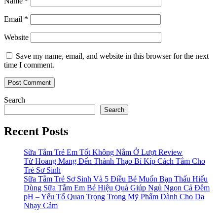
Name
*
Email
*
Website
Save my name, email, and website in this browser for the next
time I comment.
Search
Search
Recent Posts
Sữa Tắm Trẻ Em Tốt Không Nằm Ở Lượt Review
Từ Hoang Mang Đến Thành Thạo Bí Kíp Cách Tắm Cho
Trẻ Sơ Sinh
Sữa Tắm Trẻ Sơ Sinh Và 5 Điều Bé Muốn Bạn Thấu Hiểu
Dùng Sữa Tắm Em Bé Hiệu Quả Giúp Ngủ Ngon Cả Đêm
pH – Yếu Tố Quan Trọng Trong Mỹ Phẩm Dành Cho Da
Nhạy Cảm