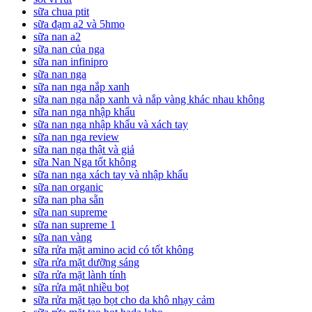
sữa chua ptit
sữa đạm a2 và 5hmo
sữa nan a2
sữa nan của nga
sữa nan infinipro
sữa nan nga
sữa nan nga nắp xanh
sữa nan nga nắp xanh và nắp vàng khác nhau không
sữa nan nga nhập khẩu
sữa nan nga nhập khẩu và xách tay
sữa nan nga review
sữa nan nga thật và giả
sữa Nan Nga tốt không
sữa nan nga xách tay và nhập khẩu
sữa nan organic
sữa nan pha sẵn
sữa nan supreme
sữa nan supreme 1
sữa nan vàng
sữa rửa mặt amino acid có tốt không
sữa rửa mặt dưỡng sáng
sữa rửa mặt lành tính
sữa rửa mặt nhiều bọt
sữa rửa mặt tạo bọt cho da khô nhạy cảm