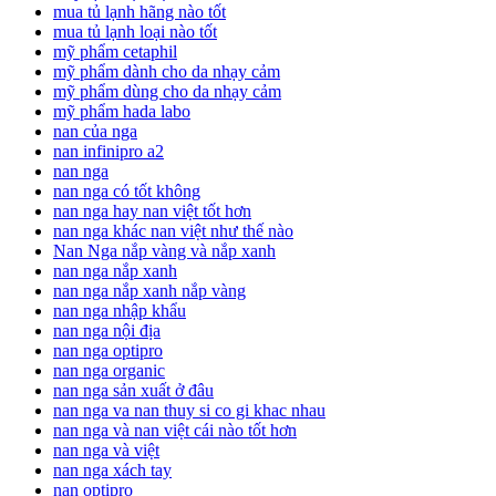
mua tủ lạnh hãng nào tốt
mua tủ lạnh loại nào tốt
mỹ phẩm cetaphil
mỹ phẩm dành cho da nhạy cảm
mỹ phẩm dùng cho da nhạy cảm
mỹ phẩm hada labo
nan của nga
nan infinipro a2
nan nga
nan nga có tốt không
nan nga hay nan việt tốt hơn
nan nga khác nan việt như thế nào
Nan Nga nắp vàng và nắp xanh
nan nga nắp xanh
nan nga nắp xanh nắp vàng
nan nga nhập khẩu
nan nga nội địa
nan nga optipro
nan nga organic
nan nga sản xuất ở đâu
nan nga va nan thuy si co gi khac nhau
nan nga và nan việt cái nào tốt hơn
nan nga và việt
nan nga xách tay
nan optipro