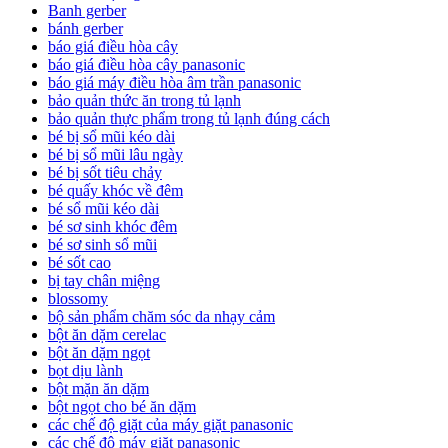
Banh gerber
bánh gerber
báo giá điều hòa cây
báo giá điều hòa cây panasonic
báo giá máy điều hòa âm trần panasonic
bảo quản thức ăn trong tủ lạnh
bảo quản thực phẩm trong tủ lạnh đúng cách
bé bị sổ mũi kéo dài
bé bị sổ mũi lâu ngày
bé bị sốt tiêu chảy
bé quấy khóc về đêm
bé sổ mũi kéo dài
bé sơ sinh khóc đêm
bé sơ sinh sổ mũi
bé sốt cao
bị tay chân miệng
blossomy
bộ sản phẩm chăm sóc da nhạy cảm
bột ăn dặm cerelac
bột ăn dặm ngọt
bọt dịu lành
bột mặn ăn dặm
bột ngọt cho bé ăn dặm
các chế độ giặt của máy giặt panasonic
các chế độ máy giặt panasonic