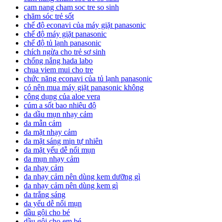
cam nang cham soc tre so sinh
chăm sóc trẻ sốt
chế độ econavi của máy giặt panasonic
chế độ máy giặt panasonic
chế độ tủ lạnh panasonic
chích ngừa cho trẻ sơ sinh
chống nắng hada labo
chua viem mui cho tre
chức năng econavi của tủ lạnh panasonic
có nên mua máy giặt panasonic không
công dụng của aloe vera
cúm a sốt bao nhiêu độ
da dầu mụn nhạy cảm
da mẫn cảm
da mặt nhạy cảm
da mặt sáng mịn tự nhiên
da mặt yếu dễ nổi mụn
da mụn nhạy cảm
da nhạy cảm
da nhạy cảm nên dùng kem dưỡng gì
da nhạy cảm nên dùng kem gì
da trắng sáng
da yếu dễ nổi mụn
dầu gội cho bé
dầu gội cho em bé