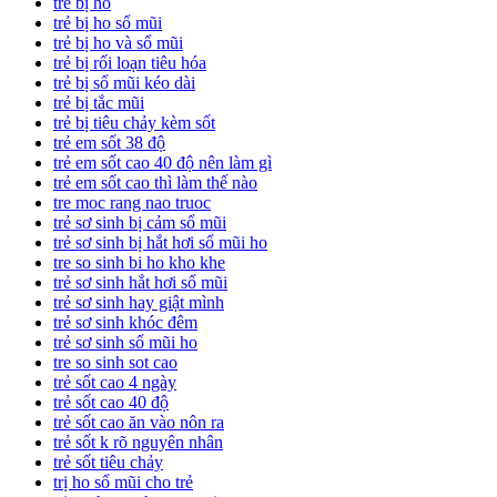
trẻ bị ho
trẻ bị ho sổ mũi
trẻ bị ho và sổ mũi
trẻ bị rối loạn tiêu hóa
trẻ bị sổ mũi kéo dài
trẻ bị tắc mũi
trẻ bị tiêu chảy kèm sốt
trẻ em sốt 38 độ
trẻ em sốt cao 40 độ nên làm gì
trẻ em sốt cao thì làm thế nào
tre moc rang nao truoc
trẻ sơ sinh bị cảm sổ mũi
trẻ sơ sinh bị hắt hơi sổ mũi ho
tre so sinh bi ho kho khe
trẻ sơ sinh hắt hơi sổ mũi
trẻ sơ sinh hay giật mình
trẻ sơ sinh khóc đêm
trẻ sơ sinh sổ mũi ho
tre so sinh sot cao
trẻ sốt cao 4 ngày
trẻ sốt cao 40 độ
trẻ sốt cao ăn vào nôn ra
trẻ sốt k rõ nguyên nhân
trẻ sốt tiêu chảy
trị ho sổ mũi cho trẻ