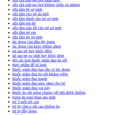
sữa rửa mặt tạo bọt hada labo
sữa rửa mặt tạo bọt không chứa xà phòng
sữa tắm bé sơ sinh
sữa tắm cho bé da khô
sữa tắm dành cho trẻ sơ sinh
sữa tắm em bé
sữa tắm nào tốt cho trẻ sơ sinh
sữa tắm trẻ em
sữa tắm trẻ sơ sinh
tác dụng của dầu tẩy trang
tác dụng của kem chống nắng
tại sao trẻ hay khóc đêm
tai sao tre so sinh hay khoc dem
tên các loại thuốc giảm đau hạ sốt
thực phẩm để tủ lạnh
thuốc giảm đau bao lâu có tác dụng
thuốc giảm đau hạ sốt kháng viêm
thuốc giảm đau mạnh
thuốc giảm đau mọc răng cho bé
thuốc giảm đau vai gáy
thuốc hạ sốt uống chung với sữa được không
trang da toan than sau sinh
trẻ 3 tuổi sốt cao
trẻ bị cúm a sốt cao không hạ
trẻ bị đầy bụng