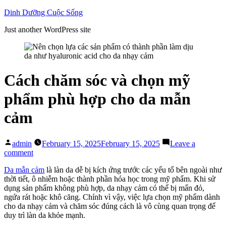
Skip
Dinh Dưỡng Cuộc Sống
to
Just another WordPress site
content
Cách chăm sóc và chọn mỹ
phẩm phù hợp cho da mẫn
cảm
Posted
admin
February 15, 2025
February 15, 2025
Leave a
by
on
comment
Cách
Da mẫn cảm
là làn da dễ bị kích ứng trước các yếu tố bên ngoài như
chăm
thời tiết, ô nhiễm hoặc thành phần hóa học trong mỹ phẩm. Khi sử
sóc
dụng sản phẩm không phù hợp, da nhạy cảm có thể bị mẩn đỏ,
và
ngứa rát hoặc khô căng. Chính vì vậy, việc lựa chọn mỹ phẩm dành
chọn
cho da nhạy cảm và chăm sóc đúng cách là vô cùng quan trọng để
mỹ
duy trì làn da khỏe mạnh.
phẩm
phù