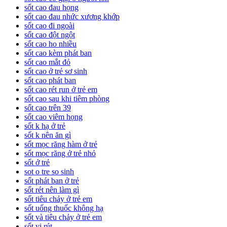
sốt cao đau họng
sốt cao đau nhức xương khớp
sốt cao đi ngoài
sốt cao đột ngột
sốt cao ho nhiều
sốt cao kèm phát ban
sốt cao mắt đỏ
sốt cao ở trẻ sơ sinh
sốt cao phát ban
sốt cao rét run ở trẻ em
sốt cao sau khi tiêm phòng
sốt cao trên 39
sốt cao viêm họng
sốt k hạ ở trẻ
sốt k nên ăn gì
sốt mọc răng hàm ở trẻ
sốt mọc răng ở trẻ nhỏ
sốt ở trẻ
sot o tre so sinh
sốt phát ban ở trẻ
sốt rét nên làm gì
sốt tiêu chảy ở trẻ em
sốt uống thuốc không hạ
sốt và tiêu chảy ở trẻ em
sốt vi rút