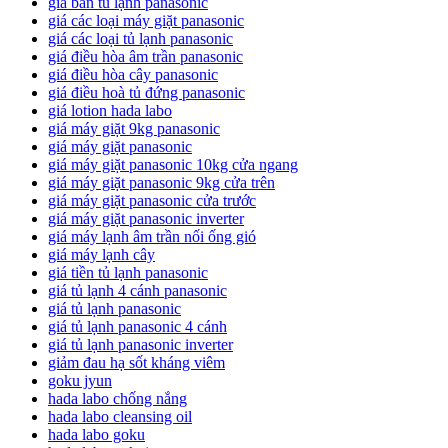
giá bán tủ lạnh panasonic
giá các loại máy giặt panasonic
giá các loại tủ lạnh panasonic
giá điều hòa âm trần panasonic
giá điều hòa cây panasonic
giá điều hoà tủ đứng panasonic
giá lotion hada labo
giá máy giặt 9kg panasonic
giá máy giặt panasonic
giá máy giặt panasonic 10kg cửa ngang
giá máy giặt panasonic 9kg cửa trên
giá máy giặt panasonic cửa trước
giá máy giặt panasonic inverter
giá máy lạnh âm trần nối ống gió
giá máy lạnh cây
giá tiền tủ lạnh panasonic
giá tủ lạnh 4 cánh panasonic
giá tủ lạnh panasonic
giá tủ lạnh panasonic 4 cánh
giá tủ lạnh panasonic inverter
giảm đau hạ sốt kháng viêm
goku jyun
hada labo chống nắng
hada labo cleansing oil
hada labo goku