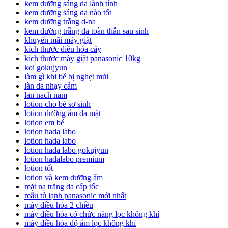
kem dưỡng sáng da lành tính
kem dưỡng sáng da nào tốt
kem dưỡng trắng d-na
kem dưỡng trắng da toàn thân sau sinh
khuyến mãi máy giặt
kích thước điều hòa cây
kích thước máy giặt panasonic 10kg
koi gokujyun
làm gì khi bé bị nghẹt mũi
làn da nhạy cảm
lan nach nam
lotion cho bé sơ sinh
lotion dưỡng ẩm da mặt
lotion em bé
lotion hada labo
lotion hada labo
lotion hada labo gokujyun
lotion hadalabo premium
lotion tốt
lotion và kem dưỡng ẩm
mặt nạ trắng da cấp tốc
mẫu tủ lạnh panasonic mới nhất
máy điều hòa 2 chiều
máy điều hòa có chức năng lọc không khí
máy điều hòa độ ẩm lọc không khí