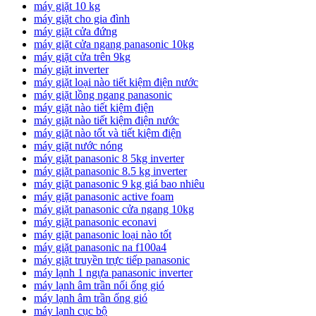
máy giặt 10 kg
máy giặt cho gia đình
máy giặt cửa đứng
máy giặt cửa ngang panasonic 10kg
máy giặt cửa trên 9kg
máy giặt inverter
máy giặt loại nào tiết kiệm điện nước
máy giặt lồng ngang panasonic
máy giặt nào tiết kiệm điện
máy giặt nào tiết kiệm điện nước
máy giặt nào tốt và tiết kiệm điện
máy giặt nước nóng
máy giặt panasonic 8 5kg inverter
máy giặt panasonic 8.5 kg inverter
máy giặt panasonic 9 kg giá bao nhiêu
máy giặt panasonic active foam
máy giặt panasonic cửa ngang 10kg
máy giặt panasonic econavi
máy giặt panasonic loại nào tốt
máy giặt panasonic na f100a4
máy giặt truyền trực tiếp panasonic
máy lạnh 1 ngựa panasonic inverter
máy lạnh âm trần nối ống gió
máy lạnh âm trần ống gió
máy lạnh cục bộ