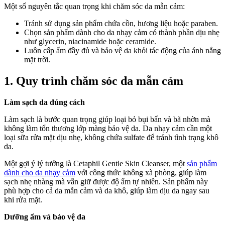
Một số nguyên tắc quan trọng khi chăm sóc da mẫn cảm:
hợp
cho
Tránh sử dụng sản phẩm chứa cồn, hương liệu hoặc paraben.
da
Chọn sản phẩm dành cho da nhạy cảm có thành phần dịu nhẹ
mẫn
như glycerin, niacinamide hoặc ceramide.
cảm
Luôn cấp ẩm đầy đủ và bảo vệ da khỏi tác động của ánh nắng
mặt trời.
1. Quy trình chăm sóc da mẫn cảm
Làm sạch da đúng cách
Làm sạch là bước quan trọng giúp loại bỏ bụi bẩn và bã nhờn mà
không làm tổn thương lớp màng bảo vệ da. Da nhạy cảm cần một
loại sữa rửa mặt dịu nhẹ, không chứa sulfate để tránh tình trạng khô
da.
Một gợi ý lý tưởng là Cetaphil Gentle Skin Cleanser, một
sản phẩm
dành cho da nhạy cảm
với công thức không xà phòng, giúp làm
sạch nhẹ nhàng mà vẫn giữ được độ ẩm tự nhiên. Sản phẩm này
phù hợp cho cả da mẫn cảm và da khô, giúp làm dịu da ngay sau
khi rửa mặt.
Dưỡng ẩm và bảo vệ da