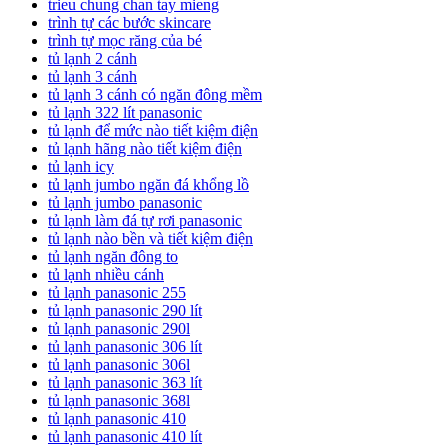
trieu chung chan tay mieng
trình tự các bước skincare
trình tự mọc răng của bé
tủ lạnh 2 cánh
tủ lạnh 3 cánh
tủ lạnh 3 cánh có ngăn đông mềm
tủ lạnh 322 lít panasonic
tủ lạnh để mức nào tiết kiệm điện
tủ lạnh hãng nào tiết kiệm điện
tủ lạnh icy
tủ lạnh jumbo ngăn đá khổng lồ
tủ lạnh jumbo panasonic
tủ lạnh làm đá tự rơi panasonic
tủ lạnh nào bền và tiết kiệm điện
tủ lạnh ngăn đông to
tủ lạnh nhiều cánh
tủ lạnh panasonic 255
tủ lạnh panasonic 290 lít
tủ lạnh panasonic 290l
tủ lạnh panasonic 306 lít
tủ lạnh panasonic 306l
tủ lạnh panasonic 363 lít
tủ lạnh panasonic 368l
tủ lạnh panasonic 410
tủ lạnh panasonic 410 lít