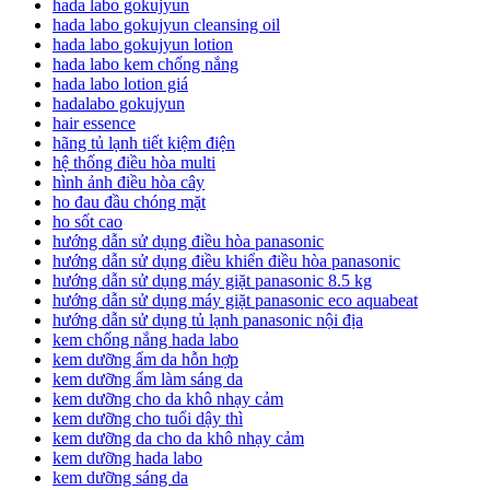
hada labo gokujyun
hada labo gokujyun cleansing oil
hada labo gokujyun lotion
hada labo kem chống nắng
hada labo lotion giá
hadalabo gokujyun
hair essence
hãng tủ lạnh tiết kiệm điện
hệ thống điều hòa multi
hình ảnh điều hòa cây
ho đau đầu chóng mặt
ho sốt cao
hướng dẫn sử dụng điều hòa panasonic
hướng dẫn sử dụng điều khiển điều hòa panasonic
hướng dẫn sử dụng máy giặt panasonic 8.5 kg
hướng dẫn sử dụng máy giặt panasonic eco aquabeat
hướng dẫn sử dụng tủ lạnh panasonic nội địa
kem chống nắng hada labo
kem dưỡng ẩm da hỗn hợp
kem dưỡng ẩm làm sáng da
kem dưỡng cho da khô nhạy cảm
kem dưỡng cho tuổi dậy thì
kem dưỡng da cho da khô nhạy cảm
kem dưỡng hada labo
kem dưỡng sáng da