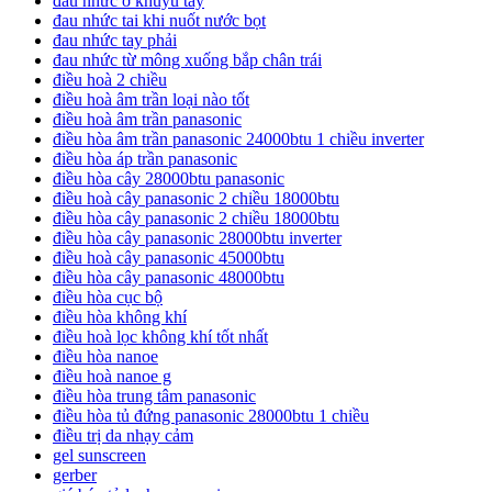
đau nhức ở khuỷu tay
đau nhức tai khi nuốt nước bọt
đau nhức tay phải
đau nhức từ mông xuống bắp chân trái
điều hoà 2 chiều
điều hoà âm trần loại nào tốt
điều hoà âm trần panasonic
điều hòa âm trần panasonic 24000btu 1 chiều inverter
điều hòa áp trần panasonic
điều hòa cây 28000btu panasonic
điều hoà cây panasonic 2 chiều 18000btu
điều hòa cây panasonic 2 chiều 18000btu
điều hòa cây panasonic 28000btu inverter
điều hoà cây panasonic 45000btu
điều hòa cây panasonic 48000btu
điều hòa cục bộ
điều hòa không khí
điều hoà lọc không khí tốt nhất
điều hòa nanoe
điều hoà nanoe g
điều hòa trung tâm panasonic
điều hòa tủ đứng panasonic 28000btu 1 chiều
điều trị da nhạy cảm
gel sunscreen
gerber