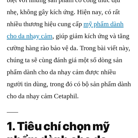
biệt với những sản phẩm có công thức dịu
mỹ
nhẹ, không gây kích ứng. Hiện nay, có rất
phẩm
dành
nhiều thương hiệu cung cấp
mỹ phẩm dành
cho
cho da nhạy cảm
, giúp giảm kích ứng và tăng
da
cường hàng rào bảo vệ da. Trong bài viết này,
nhạy
cảm
chúng ta sẽ cùng đánh giá một số dòng sản
phẩm dành cho da nhạy cảm được nhiều
người tin dùng, trong đó có bộ sản phẩm dành
cho da nhạy cảm Cetaphil.
1. Tiêu chí chọn mỹ