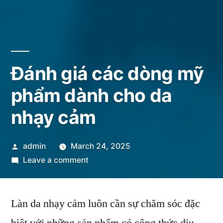
Đánh giá các dòng mỹ
phẩm dành cho da
nhạy cảm
Posted
admin
March 24, 2025
by
on
Leave a comment
Đánh
giá
Làn da nhạy cảm luôn cần sự chăm sóc đặc
các
dòng