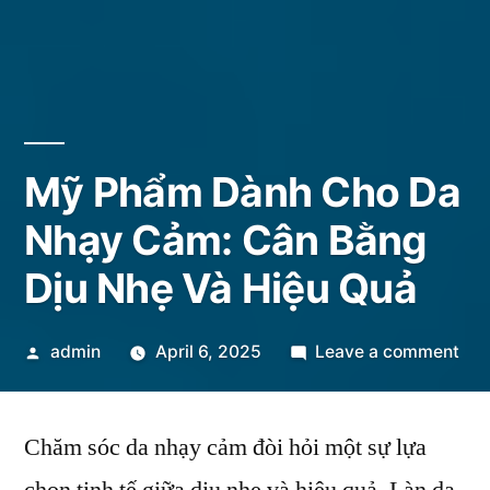
Mỹ Phẩm Dành Cho Da
Nhạy Cảm: Cân Bằng
Dịu Nhẹ Và Hiệu Quả
Posted
on
admin
April 6, 2025
Leave a comment
by
Mỹ
Ph
Chăm sóc da nhạy cảm đòi hỏi một sự lựa
Dàn
Ch