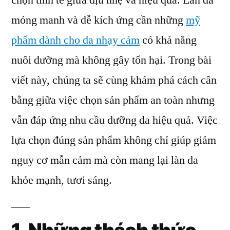
chọn tinh tế giữa dịu nhẹ và hiệu quả. Làn da
Da
mỏng manh và dễ kích ứng cần những
mỹ
Nh
Cảm
phẩm dành cho da nhạy cảm
có khả năng
Câ
nuôi dưỡng mà không gây tổn hại. Trong bài
Bằn
viết này, chúng ta sẽ cùng khám phá cách cân
Dịu
Nh
bằng giữa việc chọn sản phẩm an toàn nhưng
Và
vẫn đáp ứng nhu cầu dưỡng da hiệu quả. Việc
Hiệ
Qu
lựa chọn đúng sản phẩm không chỉ giúp giảm
nguy cơ mẫn cảm mà còn mang lại làn da
khỏe mạnh, tươi sáng.