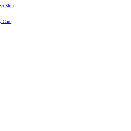
Sơ Sinh
ạy Cảm