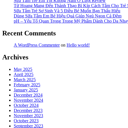
Sữa Tắm Trẻ Em Tốt Không Nằm Ở Lượt Review
Từ Hoang Mang Đến Thành Thạo Bí Kíp Cách Tắm Cho Trẻ 
Sữa Tắm Trẻ Sơ Sinh Và 5 Điều Bé Muốn Bạn Thấu Hiểu
Dùng Sữa Tắm Em Bé Hiệu Quả Giúp Ngủ Ngon Cả Đêm
pH – Yếu Tố Quan Trọng Trong Mỹ Phẩm Dành Cho Da Nh
Recent Comments
A WordPress Commenter
on
Hello world!
Archives
May 2025
April 2025
March 2025
February 2025
January 2025
December 2024
November 2024
October 2024
December 2023
November 2023
October 2023
September 2023