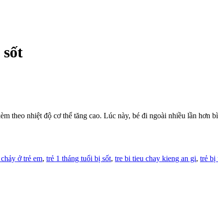
 sốt
 kèm theo nhiệt độ cơ thể tăng cao. Lúc này, bé đi ngoài nhiều lần hơn 
u chảy ở trẻ em
,
trẻ 1 tháng tuổi bị sốt
,
tre bi tieu chay kieng an gi
,
trẻ bị