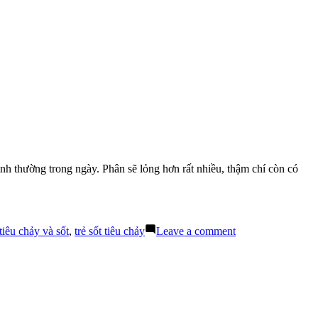
bình thường trong ngày. Phân sẽ lỏng hơn rất nhiều, thậm chí còn có
on
 tiêu chảy và sốt
,
trẻ sốt tiêu chảy
Leave a comment
Nóng
Sốt
Tiêu
Chảy
Ở
Trẻ