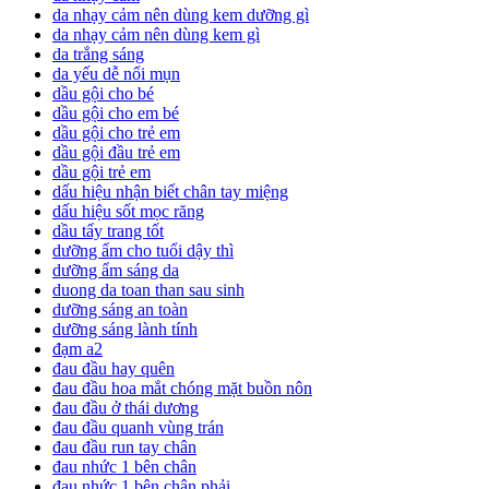
da nhạy cảm nên dùng kem dưỡng gì
da nhạy cảm nên dùng kem gì
da trắng sáng
da yếu dễ nổi mụn
dầu gội cho bé
dầu gội cho em bé
dầu gội cho trẻ em
dầu gội đầu trẻ em
dầu gội trẻ em
dấu hiệu nhận biết chân tay miệng
dấu hiệu sốt mọc răng
dầu tẩy trang tốt
dưỡng ẩm cho tuổi dậy thì
dưỡng ẩm sáng da
duong da toan than sau sinh
dưỡng sáng an toàn
dưỡng sáng lành tính
đạm a2
đau đầu hay quên
đau đầu hoa mắt chóng mặt buồn nôn
đau đầu ở thái dương
đau đầu quanh vùng trán
đau đầu run tay chân
đau nhức 1 bên chân
đau nhức 1 bên chân phải