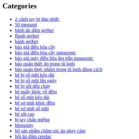
Categories
2 cánh tay bị đau nhức
50 megumi
bánh ăn dặm gerber
Banh gerber
bánh gerber
báo giá điều hòa cây
báo giá điều hòa cây panasonic
báo giá máy điều hòa âm trần panasonic
bảo quản thức ăn trong tủ lạnh
bảo quản thực phẩm trong tủ lạnh đúng cách
bé bị sổ mũi kéo dài
bé bị sổ mũi lâu ngày
bé bị sốt tiêu chảy
bé quấy khóc về đêm
bé sổ mũi kéo dài
bé sơ sinh khóc đêm
bé sơ sinh sổ mũi
bé sốt cao
bị tay chân miệng
blossomy
bộ sản phẩm chăm sóc da nhạy cảm
bột ăn dặm cerelac