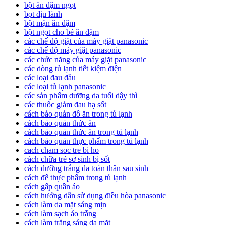
bột ăn dặm ngọt
bọt dịu lành
bột mặn ăn dặm
bột ngọt cho bé ăn dặm
các chế độ giặt của máy giặt panasonic
các chế độ máy giặt panasonic
các chức năng của máy giặt panasonic
các dòng tủ lạnh tiết kiệm điện
các loại đau đầu
các loại tủ lạnh panasonic
các sản phẩm dưỡng da tuổi dậy thì
các thuốc giảm đau hạ sốt
cách bảo quản đồ ăn trong tủ lạnh
cách bảo quản thức ăn
cách bảo quản thức ăn trong tủ lạnh
cách bảo quản thực phẩm trong tủ lạnh
cach cham soc tre bi ho
cách chữa trẻ sơ sinh bị sốt
cách dưỡng trắng da toàn thân sau sinh
cách để thực phẩm trong tủ lạnh
cách gấp quần áo
cách hướng dẫn sử dụng điều hòa panasonic
cách làm da mặt sáng mịn
cách làm sạch áo trắng
cách làm trắng sáng da mặt