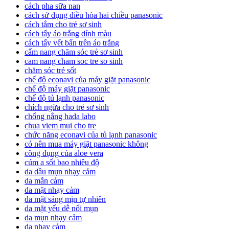
cách pha sữa nan
cách sử dụng điều hòa hai chiều panasonic
cách tắm cho trẻ sơ sinh
cách tẩy áo trắng dính màu
cách tẩy vết bẩn trên áo trắng
cẩm nang chăm sóc trẻ sơ sinh
cam nang cham soc tre so sinh
chăm sóc trẻ sốt
chế độ econavi của máy giặt panasonic
chế độ máy giặt panasonic
chế độ tủ lạnh panasonic
chích ngừa cho trẻ sơ sinh
chống nắng hada labo
chua viem mui cho tre
chức năng econavi của tủ lạnh panasonic
có nên mua máy giặt panasonic không
công dụng của aloe vera
cúm a sốt bao nhiêu độ
da dầu mụn nhạy cảm
da mẫn cảm
da mặt nhạy cảm
da mặt sáng mịn tự nhiên
da mặt yếu dễ nổi mụn
da mụn nhạy cảm
da nhạy cảm