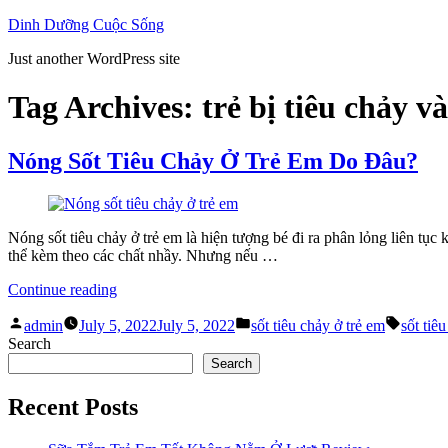
Skip
Dinh Dưỡng Cuộc Sống
to
Just another WordPress site
content
Tag Archives:
trẻ bị tiêu chảy và
Nóng Sốt Tiêu Chảy Ở Trẻ Em Do Đâu?
Nóng sốt tiêu chảy ở trẻ em là hiện tượng bé đi ra phân lỏng liên tục
thể kèm theo các chất nhầy. Nhưng nếu …
“Nóng
Continue reading
Sốt
Posted
Posted
Tags:
Tiêu
admin
July 5, 2022
July 5, 2022
sốt tiêu chảy ở trẻ em
sốt tiê
by
in
Chảy
Search
Ở
Search
Trẻ
Em
Recent Posts
Do
Đâu?”