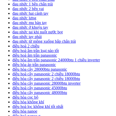
đau nhức 1 bên chân trái
đau nhức 2 bên vai
đau nhức hai cánh tay
đau nhức lưng
đau nhức mu bàn tay
đau nhức ở khuỷu tay
đau nhức tai khi nuốt nước bọt
đau nhức tay phải
đau nhức từ mông xuống bắp chân trái
điều hoà 2 chiều
điều hoà âm trần loại nào tốt
điều hoà âm trần panasonic
điều hòa âm trần panasonic 24000btu 1 chiều inverter
điều hòa áp trần panasonic
điều hòa cây 28000btu panasonic
điều hoà cây panasonic 2 chiều 18000btu
điều hòa cây panasonic 2 chiều 18000btu
điều hòa cây panasonic 28000btu inverter
điều hoà cây panasonic 45000btu
điều hòa cây panasonic 48000btu
điều hòa cục bộ
điều hòa không khí
điều hoà lọc không khí tốt nhất
điều hòa nanoe
điều hoà nanoe g