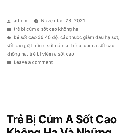
Cúm
Posted
admin
November 23, 2021
A
by
Posted
trẻ bị cúm a sốt cao không hạ
Sốt
in
Tags:
bé sốt cao 39 40 độ
,
các thuốc giảm đau hạ sốt
,
Cao
sốt cao giật mình
,
sốt cúm a
,
trẻ bị cúm a sốt cao
không hạ
,
trẻ bị viêm a sốt cao
Không
on
Leave a comment
Hạ
Trẻ
Bị
&
Cúm
Những
A
Điều
Sốt
Cao
Cần
Trẻ Bị Cúm A Sốt Cao
Không
Biết
Không Hạ Và Những
Hạ