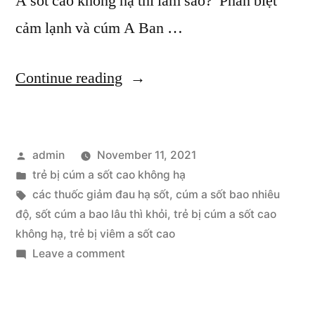
A sốt cao không hạ thì làm sao? Phân biệt
cảm lạnh và cúm A Ban …
“Trẻ
Continue reading
Bị
Cúm
Posted
admin
November 11, 2021
A
by
Posted
trẻ bị cúm a sốt cao không hạ
Sốt
in
Tags:
các thuốc giảm đau hạ sốt
,
cúm a sốt bao nhiêu
Cao
độ
,
sốt cúm a bao lâu thì khỏi
,
trẻ bị cúm a sốt cao
không hạ
,
trẻ bị viêm a sốt cao
Không
on
Leave a comment
Hạ,
Trẻ
Bị
Phải
Cúm