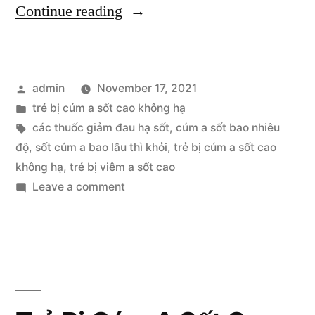
“Trẻ
Continue reading
Bị
Cúm
Posted
admin
November 17, 2021
A
by
Posted
trẻ bị cúm a sốt cao không hạ
Sốt
in
Tags:
các thuốc giảm đau hạ sốt
,
cúm a sốt bao nhiêu
Cao
độ
,
sốt cúm a bao lâu thì khỏi
,
trẻ bị cúm a sốt cao
không hạ
,
trẻ bị viêm a sốt cao
Không
on
Leave a comment
Hạ
Trẻ
Bị
Và
Cúm
Những
A
Điều
Sốt
Cao
Cần