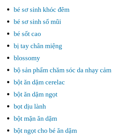
bé sơ sinh khóc đêm
bé sơ sinh sổ mũi
bé sốt cao
bị tay chân miệng
blossomy
bộ sản phẩm chăm sóc da nhạy cảm
bột ăn dặm cerelac
bột ăn dặm ngọt
bọt dịu lành
bột mặn ăn dặm
bột ngọt cho bé ăn dặm