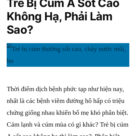
Trẻ Bị Cúm A Sốt Cao
Không
Biết”
Không Hạ, Phải Làm
Hạ
Và
Sao?
Những
Điều
Cần
Biết
Thời điểm dịch bệnh phức tạp như hiện nay,
nhất là các bệnh viêm đường hô hấp có triệu
chứng giống nhau khiến bố mẹ khó phân biệt.
Cảm lạnh và cúm mùa có gì khác? Trẻ bị cúm