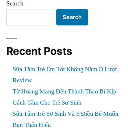
Search
Làm
A
Sao?”
Sốt
Search
Cao
Không
Hạ,
Phải
Recent Posts
Làm
Sao?
Sữa Tắm Trẻ Em Tốt Không Nằm Ở Lượt
Review
Từ Hoang Mang Đến Thành Thạo Bí Kíp
Cách Tắm Cho Trẻ Sơ Sinh
Sữa Tắm Trẻ Sơ Sinh Và 5 Điều Bé Muốn
Bạn Thấu Hiểu