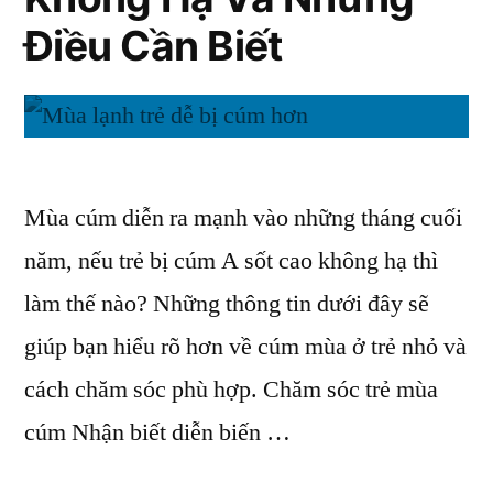
&
Về
Điều Cần Biết
Những
Cúm”
Điều
Cần
Biết
Về
Cúm
Mùa cúm diễn ra mạnh vào những tháng cuối
năm, nếu trẻ bị cúm A sốt cao không hạ thì
làm thế nào? Những thông tin dưới đây sẽ
giúp bạn hiểu rõ hơn về cúm mùa ở trẻ nhỏ và
cách chăm sóc phù hợp. Chăm sóc trẻ mùa
cúm Nhận biết diễn biến …