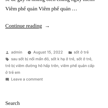
Viêm phế quản Viêm phế quản …
“Một
Continue reading
Số
Nguyên
Posted
Posted
admin
August 15, 2022
sốt ở trẻ
Nhân
by
Tags:
in
sau sốt bị nổi mẩn đỏ
,
sốt k hạ ở trẻ
,
sốt ở trẻ
,
Gây
trẻ bị viêm đường hô hấp trên
,
viêm phế quản cấp
Sốt
ở trẻ em
on
Leave a comment
Ở
Một
Trẻ
Số
Nguyên
Nhỏ”
Search
Nhân