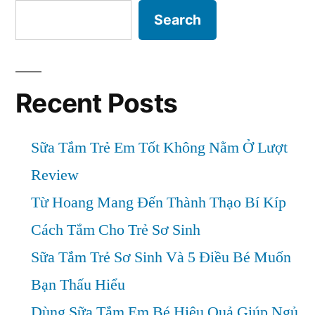
Gây
Search
Sốt
Ở
Trẻ
Nhỏ
Recent Posts
Sữa Tắm Trẻ Em Tốt Không Nằm Ở Lượt
Review
Từ Hoang Mang Đến Thành Thạo Bí Kíp
Cách Tắm Cho Trẻ Sơ Sinh
Sữa Tắm Trẻ Sơ Sinh Và 5 Điều Bé Muốn
Bạn Thấu Hiểu
Dùng Sữa Tắm Em Bé Hiệu Quả Giúp Ngủ