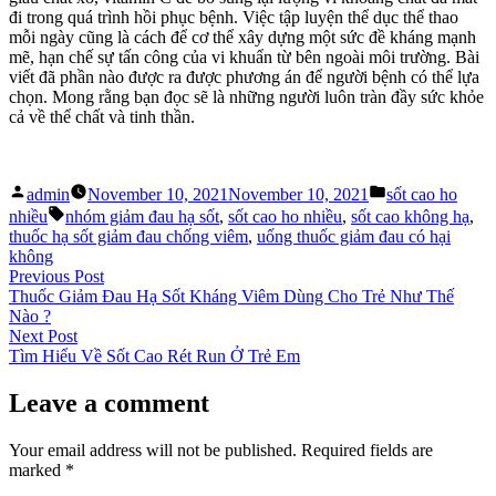
đi trong quá trình hồi phục bệnh. Việc tập luyện thể dục thể thao
mỗi ngày cũng là cách để cơ thể xây dựng một sức đề kháng mạnh
mẽ, hạn chế sự tấn công của vi khuẩn từ bên ngoài môi trường. Bài
viết đã phần nào được ra được phương án để người bệnh có thể lựa
chọn. Mong rằng bạn đọc sẽ là những người luôn tràn đầy sức khỏe
cả về thể chất và tinh thần.
Posted
Posted
admin
November 10, 2021
November 10, 2021
sốt cao ho
by
in
Tags:
nhiều
nhóm giảm đau hạ sốt
,
sốt cao ho nhiều
,
sốt cao không hạ
,
thuốc hạ sốt giảm đau chống viêm
,
uống thuốc giảm đau có hại
không
Post
Previous
Previous Post
post:
Thuốc Giảm Đau Hạ Sốt Kháng Viêm Dùng Cho Trẻ Như Thế
navigation
Nào ?
Next
Next Post
post:
Tìm Hiểu Về Sốt Cao Rét Run Ở Trẻ Em
Leave a comment
Your email address will not be published.
Required fields are
marked
*