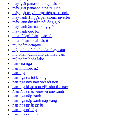
máy giặt panasonic loại nào tốt
máy giặt panasonic na f100a4
máy giặt truyền trực tiếp panasonic
máy lạnh 1 ngựa panasonic inverter
máy lạnh âm trần nối ống gió
máy lạnh âm trần ống gió
máy lạnh cục bộ
mua tủ lạnh hãng nào tốt
mua tủ lạnh loại nào tốt
mỹ phẩm cetaphil
mỹ phẩm dành cho da nhạy cảm
mỹ phẩm dùng cho da nhạy cảm
mỹ phẩm hada labo
nan của nga
nan infinipro a2
nan nga
nan nga có tốt không
nan nga hay nan việt tốt hơn
nan nga khác nan việt như thế nào
Nan Nga nắp vàng và nắp xanh
nan nga nắp xanh
nan nga nắp xanh nắp vàng
nan nga nhập khẩu
nan nga nội địa
nan nga optipro