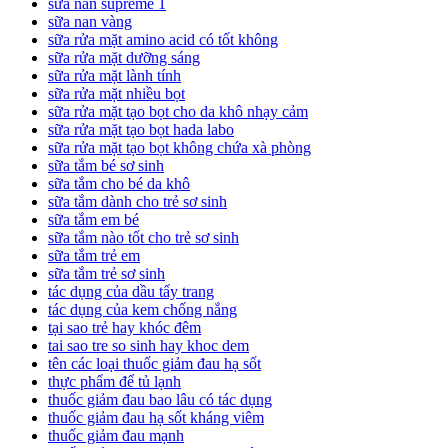
sữa nan supreme 1
sữa nan vàng
sữa rửa mặt amino acid có tốt không
sữa rửa mặt dưỡng sáng
sữa rửa mặt lành tính
sữa rửa mặt nhiều bọt
sữa rửa mặt tạo bọt cho da khô nhạy cảm
sữa rửa mặt tạo bọt hada labo
sữa rửa mặt tạo bọt không chứa xà phòng
sữa tắm bé sơ sinh
sữa tắm cho bé da khô
sữa tắm dành cho trẻ sơ sinh
sữa tắm em bé
sữa tắm nào tốt cho trẻ sơ sinh
sữa tắm trẻ em
sữa tắm trẻ sơ sinh
tác dụng của dầu tẩy trang
tác dụng của kem chống nắng
tại sao trẻ hay khóc đêm
tai sao tre so sinh hay khoc dem
tên các loại thuốc giảm đau hạ sốt
thực phẩm để tủ lạnh
thuốc giảm đau bao lâu có tác dụng
thuốc giảm đau hạ sốt kháng viêm
thuốc giảm đau mạnh