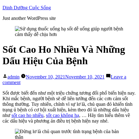
Skip
Dinh Dưỡng Cuộc Sống
to
Just another WordPress site
content
Sốt Cao Ho Nhiều Và Những
Dấu Hiệu Của Bệnh
Posted
admin
November 10, 2021
November 10, 2021
Leave a
by
on
comment
Sốt
Sốt được biết đến như một triệu chứng tương đối phổ biến hiện nay.
Cao
Khi mắc bệnh, người bệnh sẽ dễ liên tưởng đến các cơn cảm sốt
Ho
thông thường. Tuy nhiên, chính vì sự lơ là, chủ quan đó khiến tình
Nhiều
trạng ủ bệnh có cơ hội xuất hiện, kèm theo đó là những dấu hiệu
Và
như
sốt cao ho nhiều
,
sốt cao không hạ
, … Hãy tìm hiểu thêm về
Những
các dấu hiệu và phương án điều trị bệnh hiện nay nhé.
Dấu
Hiệu
Của
Bệnh