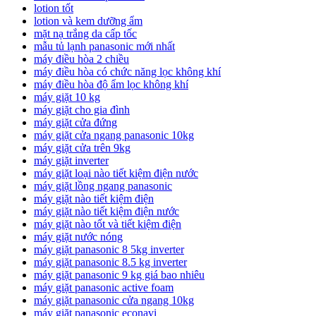
lotion tốt
lotion và kem dưỡng ẩm
mặt nạ trắng da cấp tốc
mẫu tủ lạnh panasonic mới nhất
máy điều hòa 2 chiều
máy điều hòa có chức năng lọc không khí
máy điều hòa độ ẩm lọc không khí
máy giặt 10 kg
máy giặt cho gia đình
máy giặt cửa đứng
máy giặt cửa ngang panasonic 10kg
máy giặt cửa trên 9kg
máy giặt inverter
máy giặt loại nào tiết kiệm điện nước
máy giặt lồng ngang panasonic
máy giặt nào tiết kiệm điện
máy giặt nào tiết kiệm điện nước
máy giặt nào tốt và tiết kiệm điện
máy giặt nước nóng
máy giặt panasonic 8 5kg inverter
máy giặt panasonic 8.5 kg inverter
máy giặt panasonic 9 kg giá bao nhiêu
máy giặt panasonic active foam
máy giặt panasonic cửa ngang 10kg
máy giặt panasonic econavi