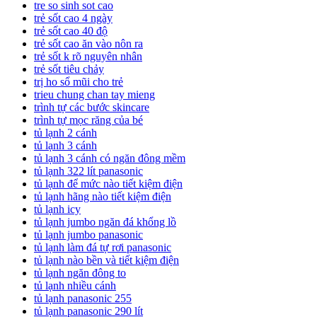
tre so sinh sot cao
trẻ sốt cao 4 ngày
trẻ sốt cao 40 độ
trẻ sốt cao ăn vào nôn ra
trẻ sốt k rõ nguyên nhân
trẻ sốt tiêu chảy
trị ho sổ mũi cho trẻ
trieu chung chan tay mieng
trình tự các bước skincare
trình tự mọc răng của bé
tủ lạnh 2 cánh
tủ lạnh 3 cánh
tủ lạnh 3 cánh có ngăn đông mềm
tủ lạnh 322 lít panasonic
tủ lạnh để mức nào tiết kiệm điện
tủ lạnh hãng nào tiết kiệm điện
tủ lạnh icy
tủ lạnh jumbo ngăn đá khổng lồ
tủ lạnh jumbo panasonic
tủ lạnh làm đá tự rơi panasonic
tủ lạnh nào bền và tiết kiệm điện
tủ lạnh ngăn đông to
tủ lạnh nhiều cánh
tủ lạnh panasonic 255
tủ lạnh panasonic 290 lít