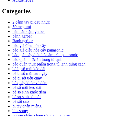
August 2021
Categories
2 cánh tay bị đau nhức
50 megumi
bánh ăn dặm gerber
bánh gerber
Banh gerber
báo giá điều hòa cây
báo giá điều hòa cây panasonic
báo giá máy điều hòa âm trần panasonic
bảo quản thức ăn trong tủ lạnh
bảo quản thực phẩm trong tủ lạnh đúng cách
bé bị sổ mũi kéo dài
bé bị sổ mũi lâu ngày
bé bị sốt tiêu chảy
bé quấy khóc về đêm
bé sổ mũi kéo dài
bé sơ sinh khóc đêm
bé sơ sinh sổ mũi
bé sốt cao
bị tay chân miệng
blossomy
bộ sản phẩm chăm sóc da nhạy cảm