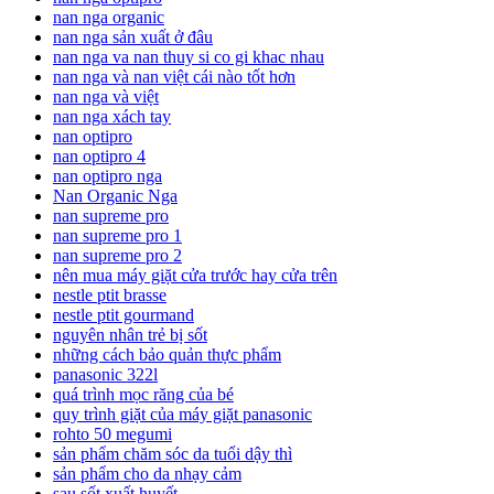
nan nga organic
nan nga sản xuất ở đâu
nan nga va nan thuy si co gi khac nhau
nan nga và nan việt cái nào tốt hơn
nan nga và việt
nan nga xách tay
nan optipro
nan optipro 4
nan optipro nga
Nan Organic Nga
nan supreme pro
nan supreme pro 1
nan supreme pro 2
nên mua máy giặt cửa trước hay cửa trên
nestle ptit brasse
nestle ptit gourmand
nguyên nhân trẻ bị sốt
những cách bảo quản thực phẩm
panasonic 322l
quá trình mọc răng của bé
quy trình giặt của máy giặt panasonic
rohto 50 megumi
sản phẩm chăm sóc da tuổi dậy thì
sản phẩm cho da nhạy cảm
sau sốt xuất huyết