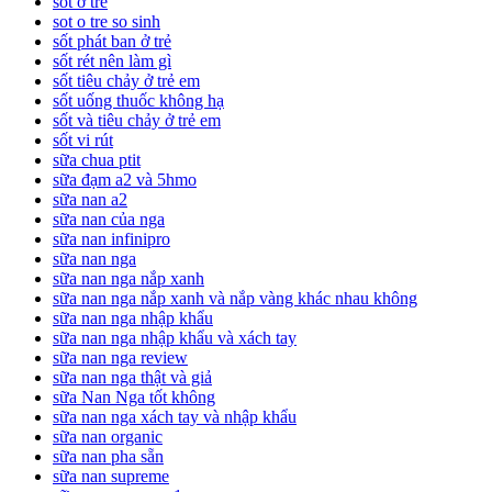
sốt ở trẻ
sot o tre so sinh
sốt phát ban ở trẻ
sốt rét nên làm gì
sốt tiêu chảy ở trẻ em
sốt uống thuốc không hạ
sốt và tiêu chảy ở trẻ em
sốt vi rút
sữa chua ptit
sữa đạm a2 và 5hmo
sữa nan a2
sữa nan của nga
sữa nan infinipro
sữa nan nga
sữa nan nga nắp xanh
sữa nan nga nắp xanh và nắp vàng khác nhau không
sữa nan nga nhập khẩu
sữa nan nga nhập khẩu và xách tay
sữa nan nga review
sữa nan nga thật và giả
sữa Nan Nga tốt không
sữa nan nga xách tay và nhập khẩu
sữa nan organic
sữa nan pha sẵn
sữa nan supreme