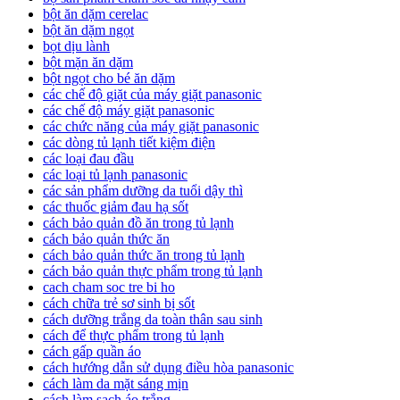
bột ăn dặm cerelac
bột ăn dặm ngọt
bọt dịu lành
bột mặn ăn dặm
bột ngọt cho bé ăn dặm
các chế độ giặt của máy giặt panasonic
các chế độ máy giặt panasonic
các chức năng của máy giặt panasonic
các dòng tủ lạnh tiết kiệm điện
các loại đau đầu
các loại tủ lạnh panasonic
các sản phẩm dưỡng da tuổi dậy thì
các thuốc giảm đau hạ sốt
cách bảo quản đồ ăn trong tủ lạnh
cách bảo quản thức ăn
cách bảo quản thức ăn trong tủ lạnh
cách bảo quản thực phẩm trong tủ lạnh
cach cham soc tre bi ho
cách chữa trẻ sơ sinh bị sốt
cách dưỡng trắng da toàn thân sau sinh
cách để thực phẩm trong tủ lạnh
cách gấp quần áo
cách hướng dẫn sử dụng điều hòa panasonic
cách làm da mặt sáng mịn
cách làm sạch áo trắng