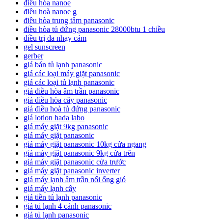
điều hòa nanoe
điều hoà nanoe g
điều hòa trung tâm panasonic
điều hòa tủ đứng panasonic 28000btu 1 chiều
điều trị da nhạy cảm
gel sunscreen
gerber
giá bán tủ lạnh panasonic
giá các loại máy giặt panasonic
giá các loại tủ lạnh panasonic
giá điều hòa âm trần panasonic
giá điều hòa cây panasonic
giá điều hoà tủ đứng panasonic
giá lotion hada labo
giá máy giặt 9kg panasonic
giá máy giặt panasonic
giá máy giặt panasonic 10kg cửa ngang
giá máy giặt panasonic 9kg cửa trên
giá máy giặt panasonic cửa trước
giá máy giặt panasonic inverter
giá máy lạnh âm trần nối ống gió
giá máy lạnh cây
giá tiền tủ lạnh panasonic
giá tủ lạnh 4 cánh panasonic
giá tủ lạnh panasonic