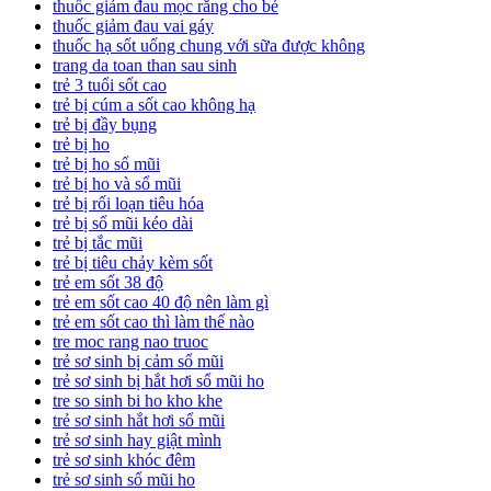
thuốc giảm đau mọc răng cho bé
thuốc giảm đau vai gáy
thuốc hạ sốt uống chung với sữa được không
trang da toan than sau sinh
trẻ 3 tuổi sốt cao
trẻ bị cúm a sốt cao không hạ
trẻ bị đầy bụng
trẻ bị ho
trẻ bị ho sổ mũi
trẻ bị ho và sổ mũi
trẻ bị rối loạn tiêu hóa
trẻ bị sổ mũi kéo dài
trẻ bị tắc mũi
trẻ bị tiêu chảy kèm sốt
trẻ em sốt 38 độ
trẻ em sốt cao 40 độ nên làm gì
trẻ em sốt cao thì làm thế nào
tre moc rang nao truoc
trẻ sơ sinh bị cảm sổ mũi
trẻ sơ sinh bị hắt hơi sổ mũi ho
tre so sinh bi ho kho khe
trẻ sơ sinh hắt hơi sổ mũi
trẻ sơ sinh hay giật mình
trẻ sơ sinh khóc đêm
trẻ sơ sinh sổ mũi ho