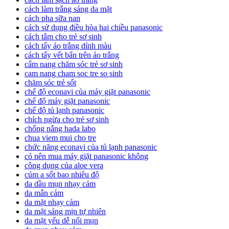
cách làm trắng sáng da mặt
cách pha sữa nan
cách sử dụng điều hòa hai chiều panasonic
cách tắm cho trẻ sơ sinh
cách tẩy áo trắng dính màu
cách tẩy vết bẩn trên áo trắng
cẩm nang chăm sóc trẻ sơ sinh
cam nang cham soc tre so sinh
chăm sóc trẻ sốt
chế độ econavi của máy giặt panasonic
chế độ máy giặt panasonic
chế độ tủ lạnh panasonic
chích ngừa cho trẻ sơ sinh
chống nắng hada labo
chua viem mui cho tre
chức năng econavi của tủ lạnh panasonic
có nên mua máy giặt panasonic không
công dụng của aloe vera
cúm a sốt bao nhiêu độ
da dầu mụn nhạy cảm
da mẫn cảm
da mặt nhạy cảm
da mặt sáng mịn tự nhiên
da mặt yếu dễ nổi mụn