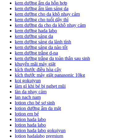
kem dưỡng ẩm da hỗn hợp
kem dưỡng ẩm làm sáng da
kem dưỡng cho da khô nhạy cảm
kem dưỡng cho tuổi dậy thì
kem dưỡng da cho da khô nhạy cảm
kem dưỡng hada labo
kem dưỡng sáng da
kem dưỡng sáng da lành tính
kem dưỡng sáng da nào tốt
kem dưỡng trắng d-na
kem dưỡng trắng da toàn thân sau sinh
khuyến mãi máy giặt
kích thước điều hòa cây
kích thước máy giặt panasonic 10kg
koi gokujyun
làm gì khi bé bị nghẹt mũi
làn da nhạy cảm
lan nach nam
lotion cho bé sơ sinh
lotion dưỡng ẩm da mặt
lotion em bé
lotion hada labo
lotion hada labo
lotion hada labo gokujyun
lotion hadalabo premium