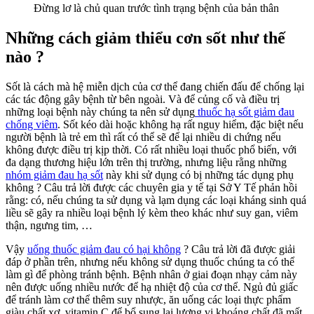
Đừng lơ là chủ quan trước tình trạng bệnh của bản thân
Những cách giảm thiểu cơn sốt như thế
nào ?
Sốt là cách mà hệ miễn dịch của cơ thể đang chiến đấu để chống lại
các tác động gây bệnh từ bên ngoài. Và để củng cố và điều trị
những loại bệnh này chúng ta nên sử dụng
thuốc hạ sốt giảm đau
chống viêm
. Sốt kéo dài hoặc không hạ rất nguy hiểm, đặc biệt nếu
người bệnh là trẻ em thì rất có thể sẽ để lại nhiều di chứng nếu
không được điều trị kịp thời. Có rất nhiều loại thuốc phổ biến, với
đa dạng thương hiệu lớn trên thị trường, nhưng liệu rằng những
nhóm giảm đau hạ sốt
này khi sử dụng có bị những tác dụng phụ
không ? Câu trả lời được các chuyên gia y tế tại Sở Y Tế phản hồi
rằng: có, nếu chúng ta sử dụng và lạm dụng các loại kháng sinh quá
liều sẽ gây ra nhiều loại bệnh lý kèm theo khác như suy gan, viêm
thận, ngưng tim, …
Vậy
uống thuốc giảm đau có hại không
? Câu trả lời đã được giải
đáp ở phần trên, nhưng nếu không sử dụng thuốc chúng ta có thể
làm gì để phòng tránh bệnh. Bệnh nhân ở giai đoạn nhạy cảm này
nên được uống nhiều nước để hạ nhiệt độ của cơ thể. Ngủ đủ giấc
để tránh làm cơ thể thêm suy nhược, ăn uống các loại thực phẩm
giàu chất xơ, vitamin C để bổ sung lại lượng vi khoáng chất đã mất