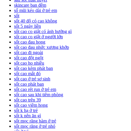
skincare ban đêm
sổ mũi kéo dài ở trẻ em
sốt
sốt 40 độ có cao không
sốt 5 ngày liền
sốt cao co giật có ảnh hưởng gì
sốt cao co giật ở người lớn
sốt cao đau họng
sốt cao đau nhức xương khớp
sốt cao đi ngoài
sốt cao đột ngột
sốt cao ho nhiều
sốt cao kèm phát ban
sốt cao mắt đỏ
sốt cao ở trẻ sơ sinh
sốt cao phát ban
sốt cao rét run ở trẻ em
sốt cao sau khi tiêm phòng
sốt cao trên 39
sốt cao viêm họng
sốt k hạ ở trẻ
sốt k nên ăn gì
sốt mọc răng hàm ở trẻ
sốt mọc răng ở trẻ nhỏ