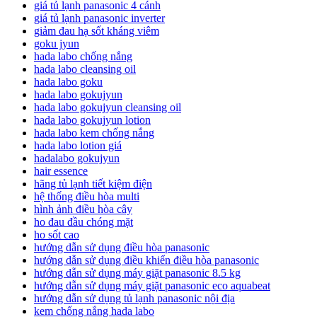
giá tủ lạnh panasonic 4 cánh
giá tủ lạnh panasonic inverter
giảm đau hạ sốt kháng viêm
goku jyun
hada labo chống nắng
hada labo cleansing oil
hada labo goku
hada labo gokujyun
hada labo gokujyun cleansing oil
hada labo gokujyun lotion
hada labo kem chống nắng
hada labo lotion giá
hadalabo gokujyun
hair essence
hãng tủ lạnh tiết kiệm điện
hệ thống điều hòa multi
hình ảnh điều hòa cây
ho đau đầu chóng mặt
ho sốt cao
hướng dẫn sử dụng điều hòa panasonic
hướng dẫn sử dụng điều khiển điều hòa panasonic
hướng dẫn sử dụng máy giặt panasonic 8.5 kg
hướng dẫn sử dụng máy giặt panasonic eco aquabeat
hướng dẫn sử dụng tủ lạnh panasonic nội địa
kem chống nắng hada labo