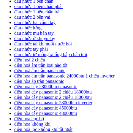
đau nhức 1 bên chân
đau nhức 1 bên chân phải
đau nhức 1 bên chân trái
đau nhức 2 bên vai
đau nhức hai cánh tay
đau nhức lưng
đau nhức mu bàn tay
đau nhức ở khuỷu tay
đau nhức tai khi nuốt nước bọt
đau nhức tay phải
đau nhức từ mông xuống bắp chân trái
điều hoà 2 chiều
điều hoà âm trần loại nào tốt
điều hoà âm trần panasonic
điều hòa âm trần panasonic 24000btu 1 chiều inverter
điều hòa áp trần panasonic
điều hòa cây 28000btu panasonic
điều hoà cây panasonic 2 chiều 18000btu
điều hòa cây panasonic 2 chiều 18000btu
điều hòa cây panasonic 28000btu inverter
điều hoà cây panasonic 45000btu
điều hòa cây panasonic 48000btu
điều hòa cục bộ
điều hòa không khí
điều hoà lọc không khí tốt nhất