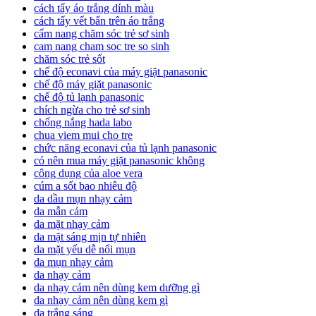
cách tẩy áo trắng dính màu
cách tẩy vết bẩn trên áo trắng
cẩm nang chăm sóc trẻ sơ sinh
cam nang cham soc tre so sinh
chăm sóc trẻ sốt
chế độ econavi của máy giặt panasonic
chế độ máy giặt panasonic
chế độ tủ lạnh panasonic
chích ngừa cho trẻ sơ sinh
chống nắng hada labo
chua viem mui cho tre
chức năng econavi của tủ lạnh panasonic
có nên mua máy giặt panasonic không
công dụng của aloe vera
cúm a sốt bao nhiêu độ
da dầu mụn nhạy cảm
da mẫn cảm
da mặt nhạy cảm
da mặt sáng mịn tự nhiên
da mặt yếu dễ nổi mụn
da mụn nhạy cảm
da nhạy cảm
da nhạy cảm nên dùng kem dưỡng gì
da nhạy cảm nên dùng kem gì
da trắng sáng