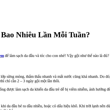
 Bao Nhiêu Lần Mỗi Tuần?
 em
để làm sạch da đầu và tóc cho con nhé! Vậy gội như thế nào là đủ?
g là lớp sừng mỏng, thẩm thấu nhanh và mất nước cũng khá nhanh. Do đ
 thì chỉ cần 2 – 3 ngày gội một lần thôi.
hông được làm sạch da khiến da đầu trẻ dễ bị viêm nhiễm, ảnh hưởng đế
 khi da đầu bé ra dầu nhiều, hoặc có dấu hiệu khô. Khi trời lạnh nên 