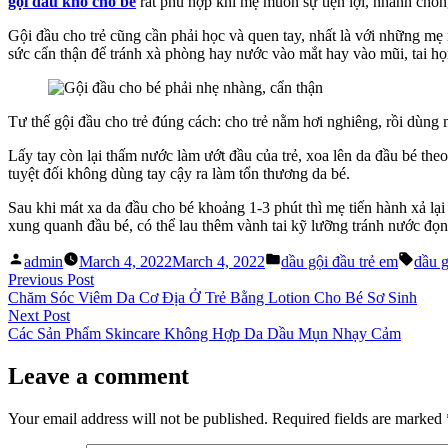
gội đầu khô cho bé
rất phù hợp khi mẹ muốn sự tiện lợi, nhanh chón
Gội đầu cho trẻ cũng cần phải học và quen tay, nhất là với những mẹ 
sức cẩn thận để tránh xà phòng hay nước vào mắt hay vào mũi, tai họ
Tư thế gội đầu cho trẻ đúng cách: cho trẻ nằm hơi nghiêng, rồi dùng 
Lấy tay còn lại thấm nước làm ướt đầu của trẻ, xoa lên da đầu bé th
tuyệt đối không dùng tay cậy ra làm tổn thương da bé.
Sau khi mát xa da đầu cho bé khoảng 1-3 phút thì mẹ tiến hành xả l
xung quanh đầu bé, có thể lau thêm vành tai kỹ lưỡng tránh nước đọn
Posted
Posted
Tags:
admin
March 4, 2022
March 4, 2022
dầu gội đầu trẻ em
dầu 
by
in
Post
Previous
Previous Post
post:
Chăm Sóc Viêm Da Cơ Địa Ở Trẻ Bằng Lotion Cho Bé Sơ Sinh
navigation
Next
Next Post
post:
Các Sản Phẩm Skincare Không Hợp Da Dầu Mụn Nhạy Cảm
Leave a comment
Your email address will not be published.
Required fields are marked