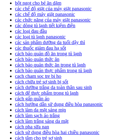
bột ngọt cho bé ăn dặm
các chế độ giặt của máy giặt panasonic
các chế độ máy giặt panasonic
các chức năng của máy giặt panasonic
các dòng tủ lạnh tiết kiệm điện
các loại đau đầu
các loại tủ lạnh panasonic
các sản phẩm dưỡng da tuổi dậy thì
các thuốc giảm đau hạ sốt
cách bảo quản đồ ăn trong tủ lạnh
cách bảo quản thức ăn
cách bảo quản thức ăn trong tủ lạnh
cách bảo quản thực phẩm trong tủ lạnh
cach cham soc tre bi ho
cách chữa trẻ sơ sinh bị sốt
cách dưỡng trắng da toàn thân sau sinh
cách để thực phẩm trong tủ lạnh
cách gấp quần áo
cách hướng dẫn sử dụng điều hòa panasonic
cách làm da mặt sáng mịn
cách làm sạch áo trắng
cách làm trắng sáng da mặt
cách pha sữa nan
cách sử dụng điều hòa hai chiều panasonic
cách tắm cho trẻ sơ sinh