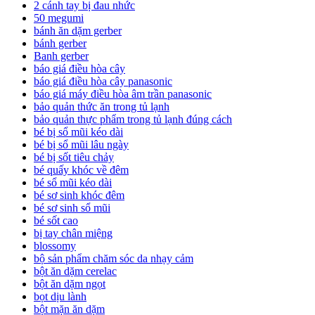
2 cánh tay bị đau nhức
50 megumi
bánh ăn dặm gerber
bánh gerber
Banh gerber
báo giá điều hòa cây
báo giá điều hòa cây panasonic
báo giá máy điều hòa âm trần panasonic
bảo quản thức ăn trong tủ lạnh
bảo quản thực phẩm trong tủ lạnh đúng cách
bé bị sổ mũi kéo dài
bé bị sổ mũi lâu ngày
bé bị sốt tiêu chảy
bé quấy khóc về đêm
bé sổ mũi kéo dài
bé sơ sinh khóc đêm
bé sơ sinh sổ mũi
bé sốt cao
bị tay chân miệng
blossomy
bộ sản phẩm chăm sóc da nhạy cảm
bột ăn dặm cerelac
bột ăn dặm ngọt
bọt dịu lành
bột mặn ăn dặm