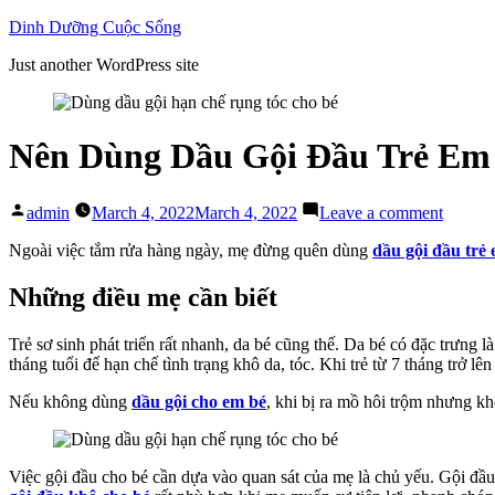
Skip
Dinh Dưỡng Cuộc Sống
to
Just another WordPress site
content
Nên Dùng Dầu Gội Đầu Trẻ Em
Posted
on
admin
March 4, 2022
March 4, 2022
Leave a comment
by
Nên
Dùng
Ngoài việc tắm rửa hàng ngày, mẹ đừng quên dùng
dầu gội đầu trẻ
Dầu
Gội
Những điều mẹ cần biết
Đầu
Trẻ
Trẻ sơ sinh phát triển rất nhanh, da bé cũng thế. Da bé có đặc trưn
Em
tháng tuổi để hạn chế tình trạng khô da, tóc. Khi trẻ từ 7 tháng trở lên
Bao
Nhiêu
Nếu không dùng
dầu gội cho em bé
, khi bị ra mồ hôi trộm nhưng k
Lần
Mỗi
Tuần?
Việc gội đầu cho bé cần dựa vào quan sát của mẹ là chủ yếu. Gội đầu