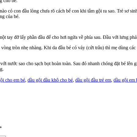
g cho bé.
nào có con đầu lòng chưa rõ cách bế con khi tắm gội ra sao. Trẻ sơ sin
ng của bé.
một tay đỡ lấy phần đầu để cho hơi ngửa về phía sau. Đầu với lưng phả
eo vòng tròn nhẹ nhàng. Khi da đầu bé có vảy (cứt trâu) thì mẹ dùng c
ại với nước sao cho sạch bọt hoàn toàn. Sau đó nhanh chóng đặt bé lê
g.
gội cho em bé
,
dầu gội đầu khô cho bé
,
dầu gội đầu trẻ em
,
dầu gội em 
*