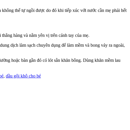
h không thể tự ngồi được do đó khi tiếp xúc với nước cần mẹ phải hết
i thẳng hàng và nằm yên vị trên cánh tay của mẹ.
ác dung dịch làm sạch chuyên dụng để làm mềm và bong vảy ra ngoài,
n giường hoặc bàn gần đó có lót sẵn khăn bông. Dùng khăn mềm lau
bé
,
dầu gội khô cho bé