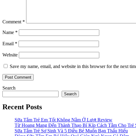
Comment
*
Name
*
Email
*
Website
Save my name, email, and website in this browser for the next ti
Search
Search
Recent Posts
Sữa Tắm Trẻ Em Tốt Không Nằm Ở Lượt Review
Từ Hoang Mang Đến Thành Thạo Bí Kíp Cách Tắm Cho Trẻ 
Sữa Tắm Trẻ Sơ Sinh Và 5 Điều Bé Muốn Bạn Thấu Hiểu