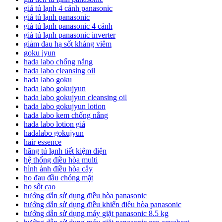
giá tủ lạnh 4 cánh panasonic
giá tủ lạnh panasonic
giá tủ lạnh panasonic 4 cánh
giá tủ lạnh panasonic inverter
giảm đau hạ sốt kháng viêm
goku jyun
hada labo chống nắng
hada labo cleansing oil
hada labo goku
hada labo gokujyun
hada labo gokujyun cleansing oil
hada labo gokujyun lotion
hada labo kem chống nắng
hada labo lotion giá
hadalabo gokujyun
hair essence
hãng tủ lạnh tiết kiệm điện
hệ thống điều hòa multi
hình ảnh điều hòa cây
ho đau đầu chóng mặt
ho sốt cao
hướng dẫn sử dụng điều hòa panasonic
hướng dẫn sử dụng điều khiển điều hòa panasonic
hướng dẫn sử dụng máy giặt panasonic 8.5 kg