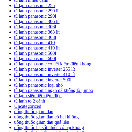
tủ lạnh nhiều cánh
tủ lạnh panasonic 255
tủ lạnh panasonic 290 lít
tủ lạnh panasonic 290l
tủ lạnh panasonic 306 lít
tủ lạnh panasonic 306l
tủ lạnh panasonic 363 lít
tủ lạnh panasonic 368l
tủ lạnh panasonic 410
tủ lạnh panasonic 410 lít
tủ lạnh panasonic 500l
tủ lạnh panasonic 600l
tủ lạnh panasonic có tiết kiệm điện không
tủ lạnh panasonic inverter 255 lít
tủ lạnh panasonic inverter 410 lít
tủ lạnh panasonic inverter 500l
tủ lạnh panasonic loại nhỏ
tủ lạnh panasonic ngăn đá khổng lồ jumbo
tủ lạnh siêu tiết kiệm điện
tủ lạnh to 2 cánh
Uncategorized
uống thuốc giảm đau
uống thuốc giảm đau có hại không
uống thuốc giảm đau quá liều
uống thuốc hạ sốt nhiều có hại không