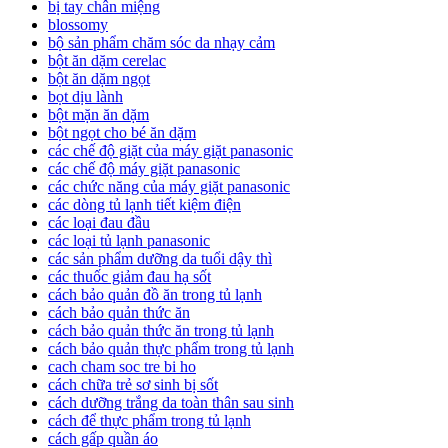
bị tay chân miệng
blossomy
bộ sản phẩm chăm sóc da nhạy cảm
bột ăn dặm cerelac
bột ăn dặm ngọt
bọt dịu lành
bột mặn ăn dặm
bột ngọt cho bé ăn dặm
các chế độ giặt của máy giặt panasonic
các chế độ máy giặt panasonic
các chức năng của máy giặt panasonic
các dòng tủ lạnh tiết kiệm điện
các loại đau đầu
các loại tủ lạnh panasonic
các sản phẩm dưỡng da tuổi dậy thì
các thuốc giảm đau hạ sốt
cách bảo quản đồ ăn trong tủ lạnh
cách bảo quản thức ăn
cách bảo quản thức ăn trong tủ lạnh
cách bảo quản thực phẩm trong tủ lạnh
cach cham soc tre bi ho
cách chữa trẻ sơ sinh bị sốt
cách dưỡng trắng da toàn thân sau sinh
cách để thực phẩm trong tủ lạnh
cách gấp quần áo