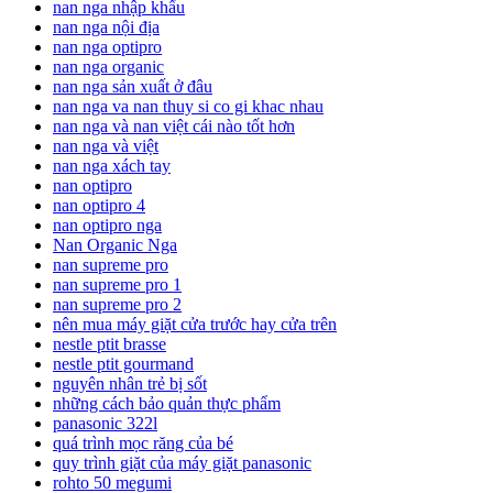
nan nga nhập khẩu
nan nga nội địa
nan nga optipro
nan nga organic
nan nga sản xuất ở đâu
nan nga va nan thuy si co gi khac nhau
nan nga và nan việt cái nào tốt hơn
nan nga và việt
nan nga xách tay
nan optipro
nan optipro 4
nan optipro nga
Nan Organic Nga
nan supreme pro
nan supreme pro 1
nan supreme pro 2
nên mua máy giặt cửa trước hay cửa trên
nestle ptit brasse
nestle ptit gourmand
nguyên nhân trẻ bị sốt
những cách bảo quản thực phẩm
panasonic 322l
quá trình mọc răng của bé
quy trình giặt của máy giặt panasonic
rohto 50 megumi