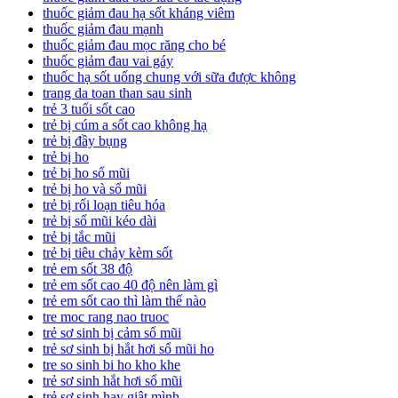
thuốc giảm đau hạ sốt kháng viêm
thuốc giảm đau mạnh
thuốc giảm đau mọc răng cho bé
thuốc giảm đau vai gáy
thuốc hạ sốt uống chung với sữa được không
trang da toan than sau sinh
trẻ 3 tuổi sốt cao
trẻ bị cúm a sốt cao không hạ
trẻ bị đầy bụng
trẻ bị ho
trẻ bị ho sổ mũi
trẻ bị ho và sổ mũi
trẻ bị rối loạn tiêu hóa
trẻ bị sổ mũi kéo dài
trẻ bị tắc mũi
trẻ bị tiêu chảy kèm sốt
trẻ em sốt 38 độ
trẻ em sốt cao 40 độ nên làm gì
trẻ em sốt cao thì làm thế nào
tre moc rang nao truoc
trẻ sơ sinh bị cảm sổ mũi
trẻ sơ sinh bị hắt hơi sổ mũi ho
tre so sinh bi ho kho khe
trẻ sơ sinh hắt hơi sổ mũi
trẻ sơ sinh hay giật mình