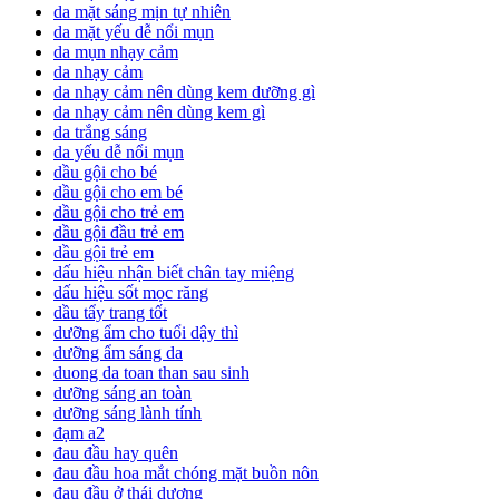
da mặt sáng mịn tự nhiên
da mặt yếu dễ nổi mụn
da mụn nhạy cảm
da nhạy cảm
da nhạy cảm nên dùng kem dưỡng gì
da nhạy cảm nên dùng kem gì
da trắng sáng
da yếu dễ nổi mụn
dầu gội cho bé
dầu gội cho em bé
dầu gội cho trẻ em
dầu gội đầu trẻ em
dầu gội trẻ em
dấu hiệu nhận biết chân tay miệng
dấu hiệu sốt mọc răng
dầu tẩy trang tốt
dưỡng ẩm cho tuổi dậy thì
dưỡng ẩm sáng da
duong da toan than sau sinh
dưỡng sáng an toàn
dưỡng sáng lành tính
đạm a2
đau đầu hay quên
đau đầu hoa mắt chóng mặt buồn nôn
đau đầu ở thái dương