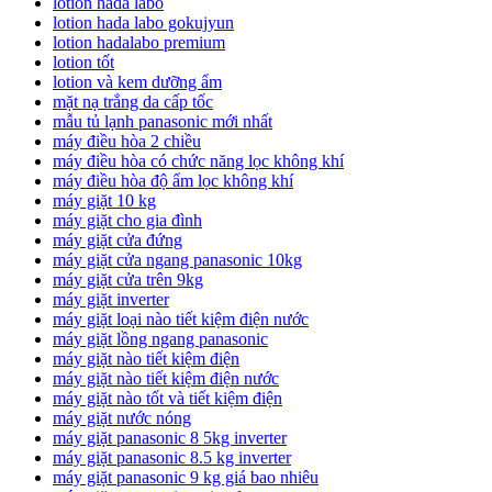
lotion hada labo
lotion hada labo gokujyun
lotion hadalabo premium
lotion tốt
lotion và kem dưỡng ẩm
mặt nạ trắng da cấp tốc
mẫu tủ lạnh panasonic mới nhất
máy điều hòa 2 chiều
máy điều hòa có chức năng lọc không khí
máy điều hòa độ ẩm lọc không khí
máy giặt 10 kg
máy giặt cho gia đình
máy giặt cửa đứng
máy giặt cửa ngang panasonic 10kg
máy giặt cửa trên 9kg
máy giặt inverter
máy giặt loại nào tiết kiệm điện nước
máy giặt lồng ngang panasonic
máy giặt nào tiết kiệm điện
máy giặt nào tiết kiệm điện nước
máy giặt nào tốt và tiết kiệm điện
máy giặt nước nóng
máy giặt panasonic 8 5kg inverter
máy giặt panasonic 8.5 kg inverter
máy giặt panasonic 9 kg giá bao nhiêu