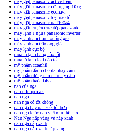
máy giặt panasonic active foam
máy giặt panasonic cửa ngang 10kg
máy giặt panasonic econavi
máy giặt panasonic loại nào tốt
máy giặt panasonic na f100a4
máy giặt truyền trực tiếp panasonic
máy lạnh 1 ngựa panasonic inverter
máy lạnh âm trần nối ống gió
máy lạnh âm trần ống gió
máy lạnh cục bộ
mua tủ lạnh hãng nào tốt
mua tủ lạnh loại nào tốt
mỹ phẩm cetaphil
mỹ phẩm dành cho da nhạy cảm
mỹ phẩm dùng cho da nhạy cảm
mỹ phẩm hada labo
nan của nga
nan infinipro a2
nan nga
nan nga có tốt không
nan nga hay nan việt tốt hơn
nan nga khác nan việt như thế nào
Nan Nga nắp vàng và nắp xanh
nan nga nắp xanh
nan nga nắp xanh nắp vàng