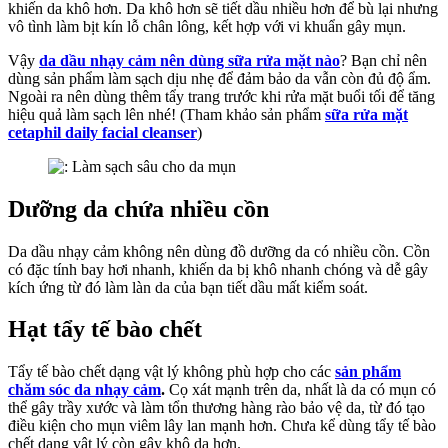
khiến da khô hơn. Da khô hơn sẽ tiết dầu nhiều hơn để bù lại nhưng
vô tình làm bịt kín lỗ chân lông, kết hợp với vi khuẩn gây mụn.
Vậy
da dầu nhạy cảm nên dùng sữa rửa mặt nào
? Bạn chỉ nên
dùng sản phẩm làm sạch dịu nhẹ để đảm bảo da vẫn còn đủ độ ẩm.
Ngoài ra nên dùng thêm tẩy trang trước khi rửa mặt buổi tối để tăng
hiệu quả làm sạch lên nhé! (Tham khảo sản phẩm
sữa rửa mặt
cetaphil daily facial cleanser
)
Dưỡng da chứa nhiều cồn
Da dầu nhạy cảm không nên dùng đồ dưỡng da có nhiều cồn. Cồn
có đặc tính bay hơi nhanh, khiến da bị khô nhanh chóng và dễ gây
kích ứng từ đó làm làn da của bạn tiết dầu mất kiểm soát.
Hạt tẩy tế bào chết
Tẩy tế bào chết dạng vật lý không phù hợp cho các
sản phẩm
chăm sóc da nhạy cảm
.
Cọ xát mạnh trên da, nhất là da có mụn có
thể gây trầy xước và làm tổn thương hàng rào bảo vệ da, từ đó tạo
điều kiện cho mụn viêm lây lan mạnh hơn. Chưa kể dùng tẩy tế bào
chết dạng vật lý còn gây khô da hơn.