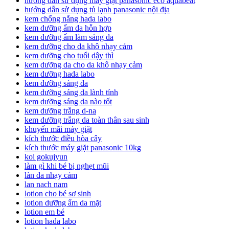
hướng dẫn sử dụng máy giặt panasonic eco aquabeat
hướng dẫn sử dụng tủ lạnh panasonic nội địa
kem chống nắng hada labo
kem dưỡng ẩm da hỗn hợp
kem dưỡng ẩm làm sáng da
kem dưỡng cho da khô nhạy cảm
kem dưỡng cho tuổi dậy thì
kem dưỡng da cho da khô nhạy cảm
kem dưỡng hada labo
kem dưỡng sáng da
kem dưỡng sáng da lành tính
kem dưỡng sáng da nào tốt
kem dưỡng trắng d-na
kem dưỡng trắng da toàn thân sau sinh
khuyến mãi máy giặt
kích thước điều hòa cây
kích thước máy giặt panasonic 10kg
koi gokujyun
làm gì khi bé bị nghẹt mũi
làn da nhạy cảm
lan nach nam
lotion cho bé sơ sinh
lotion dưỡng ẩm da mặt
lotion em bé
lotion hada labo