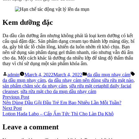
Kem dưỡng đặc
Da dầu cần dưỡng ẩm nhưng không phải là loại kem dưỡng có kết
cấu quá đậm đặc. Sản phẩm dạng cream tạo thành lớp màng dày, bí
da, gây bít tắc lỗ chân lông, khiến da luôn nhờn rít khó chịu. Bạn
nên sử dụng sản phẩm dạng gel thấm nhanh, ráo nhưng vẫn đủ ẩm
cho da. Một cách khác là dưỡng da nhiều lớp để tăng độ thẩm thấu
thay vì chỉ sử dụng một sản phẩm khóa ẩm.
Posted
Posted
T
admin
March 4, 2022
March 4, 2022
da dầu mụn nhạy cảm
by
in
da dầu mụn nhạy cảm
,
da dầu nhạy cảm nên dùng sữa rửa mặt nào
,
sản phẩm chăm sóc da nhạy cảm
,
sữa rửa mặt cetaphil daily facial
cleanser
,
sữa rửa mặt cho da mụn dầu nhạy cảm
Post
Previous
Previous Post
post:
Nên Dùng Dầu Gội Đầu Trẻ Em Bao Nhiêu Lần Mỗi Tuần?
navigation
Next
Next Post
post:
Lotion Hada Labo – Cấp Ẩm Tức Thì Cho Làn Da Khô
Leave a comment