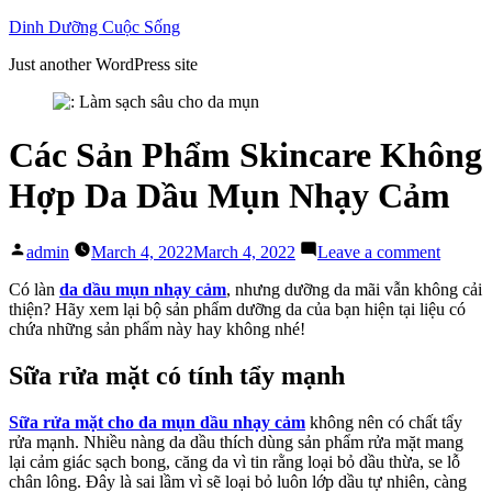
Skip
Dinh Dưỡng Cuộc Sống
to
Just another WordPress site
content
Các Sản Phẩm Skincare Không
Hợp Da Dầu Mụn Nhạy Cảm
Posted
on
admin
March 4, 2022
March 4, 2022
Leave a comment
by
Các
Sản
Có làn
da dầu mụn nhạy cảm
, nhưng dưỡng da mãi vẫn không cải
Phẩm
thiện? Hãy xem lại bộ sản phẩm dưỡng da của bạn hiện tại liệu có
Skinca
chứa những sản phẩm này hay không nhé!
Không
Hợp
Sữa rửa mặt có tính tẩy mạnh
Da
Dầu
Sữa rửa mặt cho da mụn dầu nhạy cảm
không nên có chất tẩy
Mụn
rửa mạnh. Nhiều nàng da dầu thích dùng sản phẩm rửa mặt mang
Nhạy
lại cảm giác sạch bong, căng da vì tin rằng loại bỏ dầu thừa, se lỗ
Cảm
chân lông. Đây là sai lầm vì sẽ loại bỏ luôn lớp dầu tự nhiên, càng