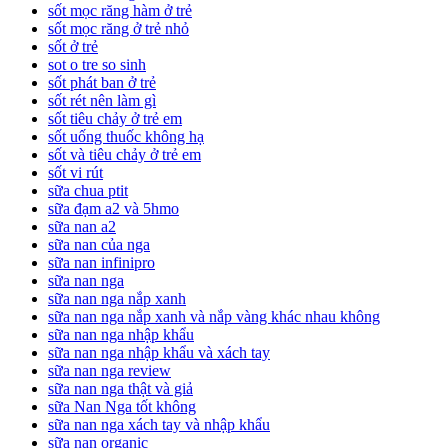
sốt mọc răng hàm ở trẻ
sốt mọc răng ở trẻ nhỏ
sốt ở trẻ
sot o tre so sinh
sốt phát ban ở trẻ
sốt rét nên làm gì
sốt tiêu chảy ở trẻ em
sốt uống thuốc không hạ
sốt và tiêu chảy ở trẻ em
sốt vi rút
sữa chua ptit
sữa đạm a2 và 5hmo
sữa nan a2
sữa nan của nga
sữa nan infinipro
sữa nan nga
sữa nan nga nắp xanh
sữa nan nga nắp xanh và nắp vàng khác nhau không
sữa nan nga nhập khẩu
sữa nan nga nhập khẩu và xách tay
sữa nan nga review
sữa nan nga thật và giả
sữa Nan Nga tốt không
sữa nan nga xách tay và nhập khẩu
sữa nan organic