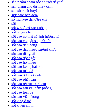
sản phẩm chăm sóc da tuổi dậy thì
sản phẩm cho da nhạy cảm
sau sốt xuất huyết
skincare ban đêm
sổ mũi kéo dài ở trẻ em
sốt
sốt 40 độ có cao không
sốt 5 ngày liền
sốt cao co giật có ảnh hưởng gì
sốt cao co giật ở người lớn
sốt cao đau họng
sốt cao đau nhức xương khớp
sốt cao đi ngoài
sốt cao đột ngột
sốt cao ho nhiều
sốt cao kèm phát ban
sốt cao mắt đỏ
sốt cao ở trẻ sơ sinh
sốt cao phát ban
sốt cao rét run ở trẻ em
sốt cao sau khi tiêm phòng
sốt cao trên 39
sốt cao viêm họng
sốt k hạ ở trẻ
sốt k nên ăn gì