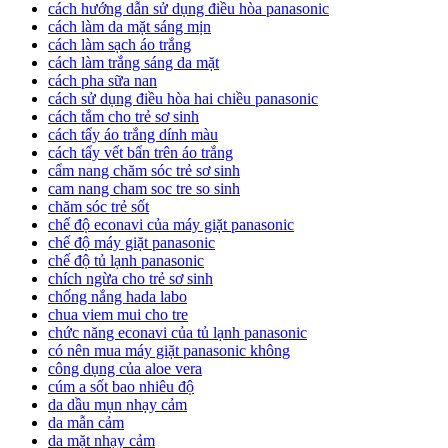
cách hướng dẫn sử dụng điều hòa panasonic
cách làm da mặt sáng mịn
cách làm sạch áo trắng
cách làm trắng sáng da mặt
cách pha sữa nan
cách sử dụng điều hòa hai chiều panasonic
cách tắm cho trẻ sơ sinh
cách tẩy áo trắng dính màu
cách tẩy vết bẩn trên áo trắng
cẩm nang chăm sóc trẻ sơ sinh
cam nang cham soc tre so sinh
chăm sóc trẻ sốt
chế độ econavi của máy giặt panasonic
chế độ máy giặt panasonic
chế độ tủ lạnh panasonic
chích ngừa cho trẻ sơ sinh
chống nắng hada labo
chua viem mui cho tre
chức năng econavi của tủ lạnh panasonic
có nên mua máy giặt panasonic không
công dụng của aloe vera
cúm a sốt bao nhiêu độ
da dầu mụn nhạy cảm
da mẫn cảm
da mặt nhạy cảm