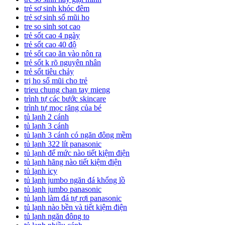
trẻ sơ sinh khóc đêm
trẻ sơ sinh sổ mũi ho
tre so sinh sot cao
trẻ sốt cao 4 ngày
trẻ sốt cao 40 độ
trẻ sốt cao ăn vào nôn ra
trẻ sốt k rõ nguyên nhân
trẻ sốt tiêu chảy
trị ho sổ mũi cho trẻ
trieu chung chan tay mieng
trình tự các bước skincare
trình tự mọc răng của bé
tủ lạnh 2 cánh
tủ lạnh 3 cánh
tủ lạnh 3 cánh có ngăn đông mềm
tủ lạnh 322 lít panasonic
tủ lạnh để mức nào tiết kiệm điện
tủ lạnh hãng nào tiết kiệm điện
tủ lạnh icy
tủ lạnh jumbo ngăn đá khổng lồ
tủ lạnh jumbo panasonic
tủ lạnh làm đá tự rơi panasonic
tủ lạnh nào bền và tiết kiệm điện
tủ lạnh ngăn đông to