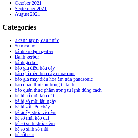
October 2021
September 2021
August 2021
Categories
2 cánh tay bị đau nhức
50 megumi
bánh ăn dặm gerber
Banh gerber
bánh gerber
báo giá điều hòa cây
báo giá điều hòa cây panasonic
báo giá máy điều hòa âm trần panasonic
bảo quản thức ăn trong tủ lạnh
bảo quản thực phẩm trong tủ lạnh đúng cách
bé bị sổ mũi kéo dài
bé bị sổ mũi lâu ngày
bé bị sốt tiêu chảy
bé quấy khóc về đêm
bé sổ mũi kéo dài
bé sơ sinh khóc đêm
bé sơ sinh sổ mũi
bé sốt cao