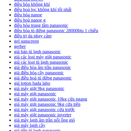
điều hòa không khí
điều hoà lọc không khí tốt nhất
điều hòa nanoe
điều hoà nanoe g
điều hòa trung tâm panasonic
điều hòa tủ đứng panasonic 28000btu 1 chiều
điều trị da nhạy cảm
gel sunscreen
gerber
giá bán tủ lạnh panasonic
giá các loại máy giặt panasonic
giá các loại tủ lạnh panasonic
giá điều hòa âm trần panasonic
giá điều hòa cây panasonic
giá điều hoà tủ đứng panasonic
giá lotion hada labo
giá máy giặt 9kg panasonic
giá máy giặt panasonic
giá máy giặt panasonic 10kg cửa ngang
giá máy giặt panasonic 9kg cửa trên
giá máy giặt panasonic cửa trước
giá máy giặt panasonic inverter
giá máy lạnh âm trần nối ống gió
giá máy lạnh cây
giá tiền tủ lạnh panasonic