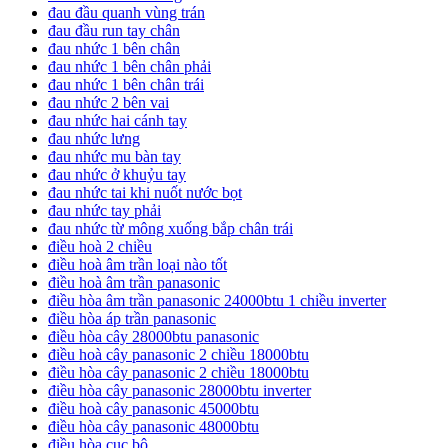
đau đầu quanh vùng trán
đau đầu run tay chân
đau nhức 1 bên chân
đau nhức 1 bên chân phải
đau nhức 1 bên chân trái
đau nhức 2 bên vai
đau nhức hai cánh tay
đau nhức lưng
đau nhức mu bàn tay
đau nhức ở khuỷu tay
đau nhức tai khi nuốt nước bọt
đau nhức tay phải
đau nhức từ mông xuống bắp chân trái
điều hoà 2 chiều
điều hoà âm trần loại nào tốt
điều hoà âm trần panasonic
điều hòa âm trần panasonic 24000btu 1 chiều inverter
điều hòa áp trần panasonic
điều hòa cây 28000btu panasonic
điều hoà cây panasonic 2 chiều 18000btu
điều hòa cây panasonic 2 chiều 18000btu
điều hòa cây panasonic 28000btu inverter
điều hoà cây panasonic 45000btu
điều hòa cây panasonic 48000btu
điều hòa cục bộ