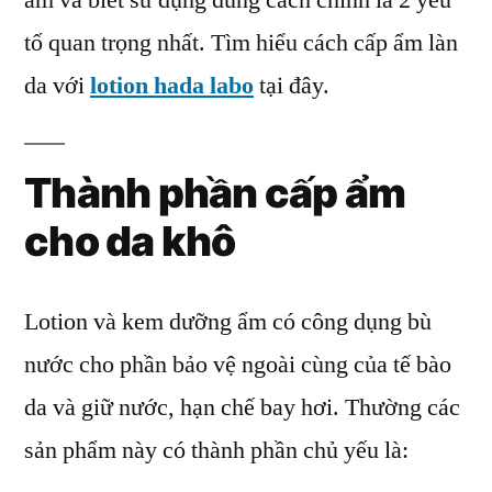
ẩm và biết sử dụng đúng cách chính là 2 yếu
Cấp
tố quan trọng nhất. Tìm hiểu cách cấp ẩm làn
Ẩm
Tức
da với
lotion hada labo
tại đây.
Thì
Cho
Làn
Thành phần cấp ẩm
Da
cho da khô
Khô
Lotion và kem dưỡng ẩm có công dụng bù
nước cho phần bảo vệ ngoài cùng của tế bào
da và giữ nước, hạn chế bay hơi. Thường các
sản phẩm này có thành phần chủ yếu là: