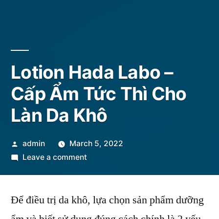
Lotion Hada Labo –
Cấp Ẩm Tức Thì Cho
Làn Da Khô
Posted
admin
March 5, 2022
by
on
Leave a comment
Lotion
Hada
Để điều trị da khô, lựa chọn sản phẩm dưỡng
Labo
–