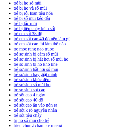
trẻ bị ho sổ mũi
trẻ bị ho và sổ mũi
trẻ bị rối loạn tiêu hóa
trẻ bị sổ mũi kéo dài
trẻ bị tắc mũi
trẻ bị tiêu chảy kèm sốt
trẻ em sốt 38 độ
trẻ em sốt cao 40 độ nên làm gì
trẻ em sốt cao thì làm thế nào
tre moc rang nao truoc
trẻ sơ sinh bị cảm sổ mũi
trẻ sơ sinh bị hắt hơi sổ mũi ho
tre so sinh bi ho kho khe
trẻ sơ sinh hắt hơi sổ mũi
trẻ sơ sinh hay giật mình
trẻ sơ sinh khóc đêm
trẻ sơ sinh sổ mũi ho
tre so sinh sot cao
trẻ sốt cao 4 ngày
trẻ sốt cao 40 độ
trẻ sốt cao ăn vào nôn ra
trẻ sốt k rõ nguyên nhân
trẻ sốt tiêu chảy
trị ho sổ mũi cho trẻ
trieu chung chan tay mieng