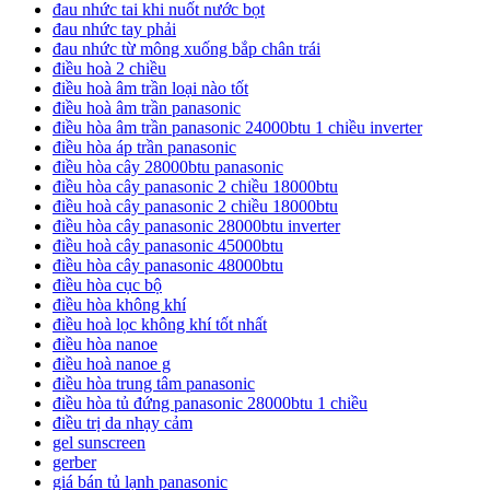
đau nhức tai khi nuốt nước bọt
đau nhức tay phải
đau nhức từ mông xuống bắp chân trái
điều hoà 2 chiều
điều hoà âm trần loại nào tốt
điều hoà âm trần panasonic
điều hòa âm trần panasonic 24000btu 1 chiều inverter
điều hòa áp trần panasonic
điều hòa cây 28000btu panasonic
điều hòa cây panasonic 2 chiều 18000btu
điều hoà cây panasonic 2 chiều 18000btu
điều hòa cây panasonic 28000btu inverter
điều hoà cây panasonic 45000btu
điều hòa cây panasonic 48000btu
điều hòa cục bộ
điều hòa không khí
điều hoà lọc không khí tốt nhất
điều hòa nanoe
điều hoà nanoe g
điều hòa trung tâm panasonic
điều hòa tủ đứng panasonic 28000btu 1 chiều
điều trị da nhạy cảm
gel sunscreen
gerber
giá bán tủ lạnh panasonic