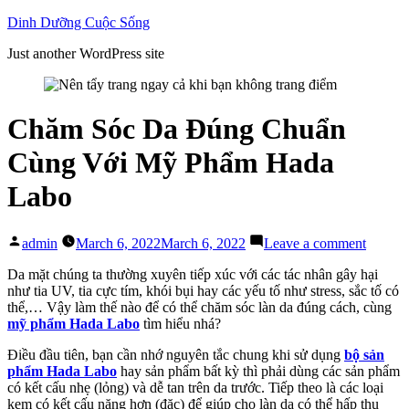
Skip
Dinh Dưỡng Cuộc Sống
to
Just another WordPress site
content
Chăm Sóc Da Đúng Chuẩn
Cùng Với Mỹ Phẩm Hada
Labo
Posted
on
admin
March 6, 2022
March 6, 2022
Leave a comment
by
Chăm
Sóc
Da mặt chúng ta thường xuyên tiếp xúc với các tác nhân gây hại
Da
như tia UV, tia cực tím, khói bụi hay các yếu tố như stress, sắc tố có
Đúng
thể,… Vậy làm thế nào để có thể chăm sóc làn da đúng cách, cùng
Chuẩn
mỹ phẩm Hada Labo
tìm hiểu nhá?
Cùng
Điều đầu tiên, bạn cần nhớ nguyên tắc chung khi sử dụng
bộ sản
Với
phẩm Hada Labo
hay sản phẩm bất kỳ thì phải dùng các sản phẩm
Mỹ
có kết cấu nhẹ (lỏng) và dễ tan trên da trước. Tiếp theo là các loại
Phẩm
kem có kết cấu nặng hơn (đặc) để giúp cho làn da có thể hấp thụ
Hada