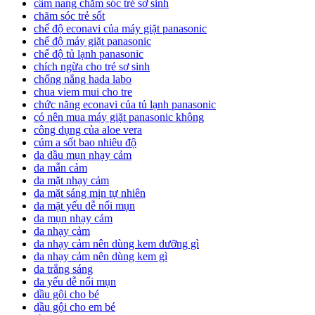
cẩm nang chăm sóc trẻ sơ sinh
chăm sóc trẻ sốt
chế độ econavi của máy giặt panasonic
chế độ máy giặt panasonic
chế độ tủ lạnh panasonic
chích ngừa cho trẻ sơ sinh
chống nắng hada labo
chua viem mui cho tre
chức năng econavi của tủ lạnh panasonic
có nên mua máy giặt panasonic không
công dụng của aloe vera
cúm a sốt bao nhiêu độ
da dầu mụn nhạy cảm
da mẫn cảm
da mặt nhạy cảm
da mặt sáng mịn tự nhiên
da mặt yếu dễ nổi mụn
da mụn nhạy cảm
da nhạy cảm
da nhạy cảm nên dùng kem dưỡng gì
da nhạy cảm nên dùng kem gì
da trắng sáng
da yếu dễ nổi mụn
dầu gội cho bé
dầu gội cho em bé