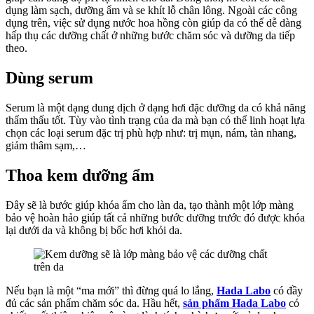
dụng làm sạch, dưỡng ẩm và se khít lỗ chân lông. Ngoài các công
dụng trên, việc sử dụng nước hoa hồng còn giúp da có thể dễ dàng
hấp thụ các dưỡng chất ở những bước chăm sóc và dưỡng da tiếp
theo.
Dùng serum
Serum là một dạng dung dịch ở dạng hơi đặc dưỡng da có khả năng
thẩm thấu tốt. Tùy vào tình trạng của da mà bạn có thể linh hoạt lựa
chọn các loại serum đặc trị phù hợp như: trị mụn, nám, tàn nhang,
giảm thâm sạm,…
Thoa kem dưỡng ẩm
Đây sẽ là bước giúp khóa ẩm cho làn da, tạo thành một lớp màng
bảo vệ hoàn hảo giúp tất cả những bước dưỡng trước đó được khóa
lại dưới da và không bị bốc hơi khỏi da.
Nếu bạn là một “ma mới” thì đừng quá lo lắng,
Hada Labo
có đầy
đủ các sản phẩm chăm sóc da. Hầu hết,
sản phẩm Hada Labo
có