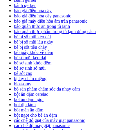
Banh gerber
bánh gerber
báo giá điều hòa cây
báo giá điều hòa cây panasonic
báo giá máy điều hòa âm trần panasonic
bảo quản thức ăn trong tủ lạnh
bảo quản thực phẩm trong tủ lạnh đúng cách
bé bị sổ mũi kéo dài
bé bị sổ mũi lâu ngày
bé bị sốt tiêu chảy
bé quấy khóc về đêm
bé sổ mũi kéo dài
bé sơ sinh khóc đêm
bé sơ sinh sổ mũi
bé sốt cao
bị tay chân miệng
blossomy
bộ sản phẩm chăm sóc da nhạy cảm
bột ăn dặm cerelac
bột ăn dặm ngọt
bọt dịu lành
bột mặn ăn dặm
bột ngọt cho bé ăn dặm
các chế độ giặt của máy giặt panasonic
các chế độ máy giặt panasonic