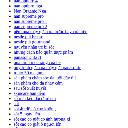
nan optipro 4
nan optipro nga
Nan Organic Nga
nan supreme pro
nan supreme pro 1
nan supreme pro 2
nên mua máy giặt cửa trước hay cửa trên
nestle ptit brasse
nestle ptit gourmand
nguyên nhân trẻ bị sốt
những cách bảo quản thực phẩm
panasonic 322l
quá trình mọc răng của bé
quy trình giặt của máy giặt panasonic
rohto 50 megumi
sản phẩm chăm sóc da tuổi dậy thì
sản phẩm cho da nhạy cảm
sau sốt xuất huyết
skincare ban đêm
sổ mũi kéo dài ở trẻ em
sốt
sốt 40 độ có cao không
sốt 5 ngày liền
sốt cao co giật có ảnh hưởng gì
sốt cao co giật ở người lớn