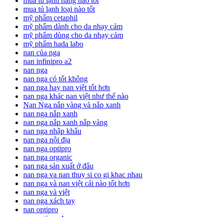
mua tủ lạnh hãng nào tốt
mua tủ lạnh loại nào tốt
mỹ phẩm cetaphil
mỹ phẩm dành cho da nhạy cảm
mỹ phẩm dùng cho da nhạy cảm
mỹ phẩm hada labo
nan của nga
nan infinipro a2
nan nga
nan nga có tốt không
nan nga hay nan việt tốt hơn
nan nga khác nan việt như thế nào
Nan Nga nắp vàng và nắp xanh
nan nga nắp xanh
nan nga nắp xanh nắp vàng
nan nga nhập khẩu
nan nga nội địa
nan nga optipro
nan nga organic
nan nga sản xuất ở đâu
nan nga va nan thuy si co gi khac nhau
nan nga và nan việt cái nào tốt hơn
nan nga và việt
nan nga xách tay
nan optipro