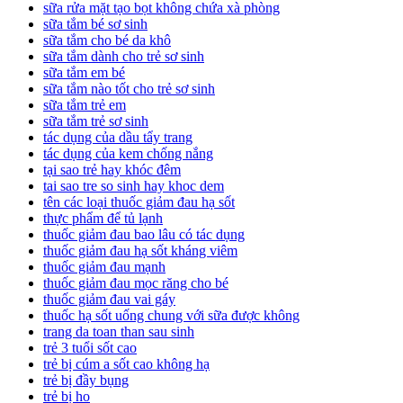
sữa rửa mặt tạo bọt không chứa xà phòng
sữa tắm bé sơ sinh
sữa tắm cho bé da khô
sữa tắm dành cho trẻ sơ sinh
sữa tắm em bé
sữa tắm nào tốt cho trẻ sơ sinh
sữa tắm trẻ em
sữa tắm trẻ sơ sinh
tác dụng của dầu tẩy trang
tác dụng của kem chống nắng
tại sao trẻ hay khóc đêm
tai sao tre so sinh hay khoc dem
tên các loại thuốc giảm đau hạ sốt
thực phẩm để tủ lạnh
thuốc giảm đau bao lâu có tác dụng
thuốc giảm đau hạ sốt kháng viêm
thuốc giảm đau mạnh
thuốc giảm đau mọc răng cho bé
thuốc giảm đau vai gáy
thuốc hạ sốt uống chung với sữa được không
trang da toan than sau sinh
trẻ 3 tuổi sốt cao
trẻ bị cúm a sốt cao không hạ
trẻ bị đầy bụng
trẻ bị ho