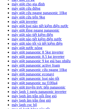
máy giặt cho gia đình
máy giặt cửa đứng
máy giặt cửa ngang panasonic 10kg
máy giặt cửa trên 9kg
máy giặt inverter
máy giặt loại nào tiết kiệm điện nước
máy giặt lồng ngang panasonic
máy giặt nào tiết kiệm điện
máy giặt nào tiết kiệm điện nước
máy giặt nào tốt và tiết kiệm điện
máy giặt nước nóng
máy giặt panasonic 8 5kg inverter
máy giặt panasonic 8.5 kg inverter
máy giặt panasonic 9 kg giá bao nhiêu
máy giặt panasonic active foam
máy giặt panasonic cửa ngang 10kg
máy giặt panasonic econavi
máy giặt panasonic loại nào tốt
máy giặt panasonic na f100a4
máy giặt truyền trực tiếp panasonic
máy lạnh 1 ngựa panasonic inverter
máy lạnh âm trần nối ống gió
máy lạnh âm trần ống gió
máy lạnh cục bộ