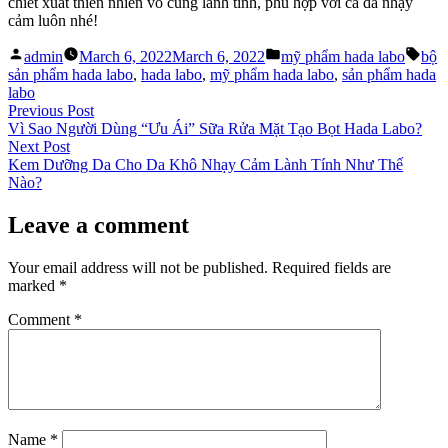
chiết xuất thiên nhiên vô cùng lành tính, phù hợp với cả da nhạy
cảm luôn nhé!
Posted
Posted
Tags
admin
March 6, 2022
March 6, 2022
mỹ phẩm hada labo
bộ
by
in
sản phẩm hada labo
,
hada labo
,
mỹ phẩm hada labo
,
sản phẩm hada
labo
Post
Previous
Previous Post
post:
Vì Sao Người Dùng “Ưu Ái” Sữa Rửa Mặt Tạo Bọt Hada Labo?
navigation
Next
Next Post
post:
Kem Dưỡng Da Cho Da Khô Nhạy Cảm Lành Tính Như Thế
Nào?
Leave a comment
Your email address will not be published.
Required fields are
marked
*
Comment
*
Name
*