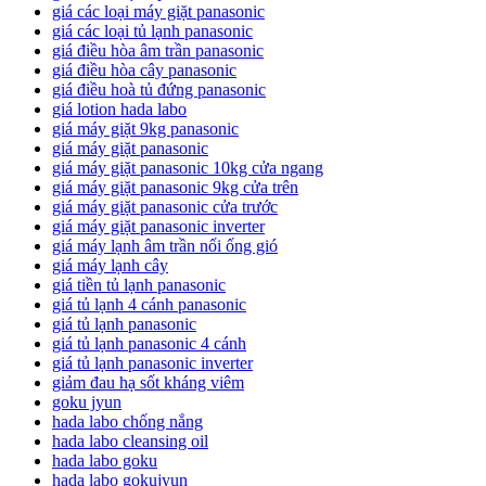
giá các loại máy giặt panasonic
giá các loại tủ lạnh panasonic
giá điều hòa âm trần panasonic
giá điều hòa cây panasonic
giá điều hoà tủ đứng panasonic
giá lotion hada labo
giá máy giặt 9kg panasonic
giá máy giặt panasonic
giá máy giặt panasonic 10kg cửa ngang
giá máy giặt panasonic 9kg cửa trên
giá máy giặt panasonic cửa trước
giá máy giặt panasonic inverter
giá máy lạnh âm trần nối ống gió
giá máy lạnh cây
giá tiền tủ lạnh panasonic
giá tủ lạnh 4 cánh panasonic
giá tủ lạnh panasonic
giá tủ lạnh panasonic 4 cánh
giá tủ lạnh panasonic inverter
giảm đau hạ sốt kháng viêm
goku jyun
hada labo chống nắng
hada labo cleansing oil
hada labo goku
hada labo gokujyun