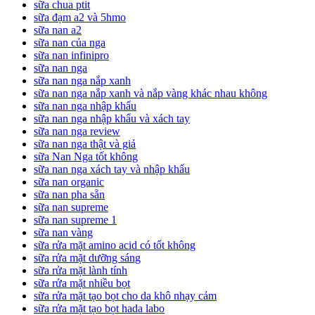
sữa chua ptit
sữa đạm a2 và 5hmo
sữa nan a2
sữa nan của nga
sữa nan infinipro
sữa nan nga
sữa nan nga nắp xanh
sữa nan nga nắp xanh và nắp vàng khác nhau không
sữa nan nga nhập khẩu
sữa nan nga nhập khẩu và xách tay
sữa nan nga review
sữa nan nga thật và giả
sữa Nan Nga tốt không
sữa nan nga xách tay và nhập khẩu
sữa nan organic
sữa nan pha sẵn
sữa nan supreme
sữa nan supreme 1
sữa nan vàng
sữa rửa mặt amino acid có tốt không
sữa rửa mặt dưỡng sáng
sữa rửa mặt lành tính
sữa rửa mặt nhiều bọt
sữa rửa mặt tạo bọt cho da khô nhạy cảm
sữa rửa mặt tạo bọt hada labo