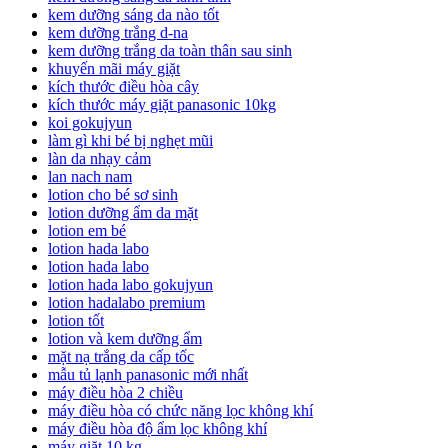
kem dưỡng sáng da nào tốt
kem dưỡng trắng d-na
kem dưỡng trắng da toàn thân sau sinh
khuyến mãi máy giặt
kích thước điều hòa cây
kích thước máy giặt panasonic 10kg
koi gokujyun
làm gì khi bé bị nghẹt mũi
làn da nhạy cảm
lan nach nam
lotion cho bé sơ sinh
lotion dưỡng ẩm da mặt
lotion em bé
lotion hada labo
lotion hada labo
lotion hada labo gokujyun
lotion hadalabo premium
lotion tốt
lotion và kem dưỡng ẩm
mặt nạ trắng da cấp tốc
mẫu tủ lạnh panasonic mới nhất
máy điều hòa 2 chiều
máy điều hòa có chức năng lọc không khí
máy điều hòa độ ẩm lọc không khí
máy giặt 10 kg