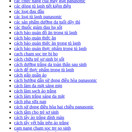
các chức năng của máy giặt panasonic
các dòng tủ lạnh tiết kiệm điện
các loại đau đầu
các loại tủ lạnh panasonic
các sản phẩm dưỡng da tuổi dậy thì
các thuốc giảm đau hạ sốt
cách bảo quản đồ ăn trong tủ lạnh
cách bảo quản thức ăn
cách bảo quản thức ăn trong tủ lạnh
cách bảo quản thực phẩm trong tủ lạnh
cach cham soc tre bi ho
cách chữa trẻ sơ sinh bị sốt
cách dưỡng trắng da toàn thân sau sinh
cách để thực phẩm trong tủ lạnh
cách gấp quần áo
cách hướng dẫn sử dụng điều hòa panasonic
cách làm da mặt sáng mịn
cách làm sạch áo trắng
cách làm trắng sáng da mặt
cách pha sữa nan
cách sử dụng điều hòa hai chiều panasonic
cách tắm cho trẻ sơ sinh
cách tẩy áo trắng dính màu
cách tẩy vết bẩn trên áo trắng
cam nang cham soc tre so sinh