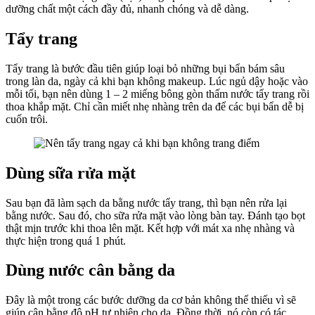
dưỡng chất một cách đầy đủ, nhanh chóng và dễ dàng.
Labo
Tẩy trang
Tẩy trang là bước đầu tiên giúp loại bỏ những bụi bẩn bám sâu
trong làn da, ngày cả khi bạn không makeup. Lúc ngủ dậy hoặc vào
mỗi tối, bạn nên dùng 1 – 2 miếng bông gòn thấm nước tẩy trang rồi
thoa khắp mặt. Chỉ cần miết nhẹ nhàng trên da để các bụi bẩn dễ bị
cuốn trôi.
Dùng sữa rửa mặt
Sau bạn đã làm sạch da bằng nước tẩy trang, thì bạn nên rửa lại
bằng nước. Sau đó, cho sữa rửa mặt vào lòng bàn tay. Đánh tạo bọt
thật mịn trước khi thoa lên mặt. Kết hợp với mát xa nhẹ nhàng và
thực hiện trong quá 1 phút.
Dùng nước cân bằng da
Đây là một trong các bước dưỡng da cơ bản không thể thiếu vì sẽ
giúp cân bằng độ pH tự nhiên cho da. Đồng thời, nó còn có tác