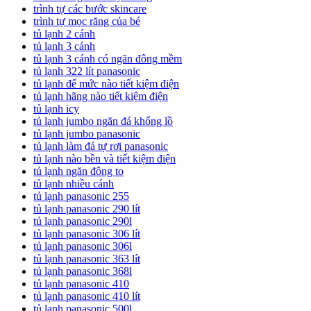
trình tự các bước skincare
trình tự mọc răng của bé
tủ lạnh 2 cánh
tủ lạnh 3 cánh
tủ lạnh 3 cánh có ngăn đông mềm
tủ lạnh 322 lít panasonic
tủ lạnh để mức nào tiết kiệm điện
tủ lạnh hãng nào tiết kiệm điện
tủ lạnh icy
tủ lạnh jumbo ngăn đá khổng lồ
tủ lạnh jumbo panasonic
tủ lạnh làm đá tự rơi panasonic
tủ lạnh nào bền và tiết kiệm điện
tủ lạnh ngăn đông to
tủ lạnh nhiều cánh
tủ lạnh panasonic 255
tủ lạnh panasonic 290 lít
tủ lạnh panasonic 290l
tủ lạnh panasonic 306 lít
tủ lạnh panasonic 306l
tủ lạnh panasonic 363 lít
tủ lạnh panasonic 368l
tủ lạnh panasonic 410
tủ lạnh panasonic 410 lít
tủ lạnh panasonic 500l