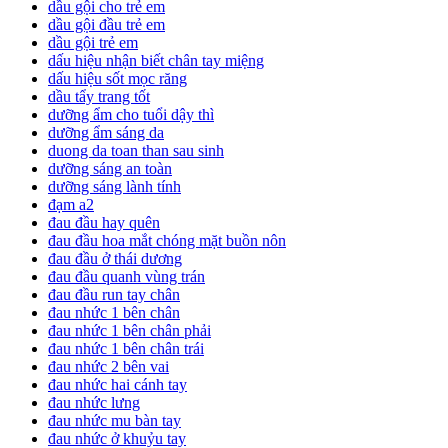
dầu gội cho trẻ em
dầu gội đầu trẻ em
dầu gội trẻ em
dấu hiệu nhận biết chân tay miệng
dấu hiệu sốt mọc răng
dầu tẩy trang tốt
dưỡng ẩm cho tuổi dậy thì
dưỡng ẩm sáng da
duong da toan than sau sinh
dưỡng sáng an toàn
dưỡng sáng lành tính
đạm a2
đau đầu hay quên
đau đầu hoa mắt chóng mặt buồn nôn
đau đầu ở thái dương
đau đầu quanh vùng trán
đau đầu run tay chân
đau nhức 1 bên chân
đau nhức 1 bên chân phải
đau nhức 1 bên chân trái
đau nhức 2 bên vai
đau nhức hai cánh tay
đau nhức lưng
đau nhức mu bàn tay
đau nhức ở khuỷu tay