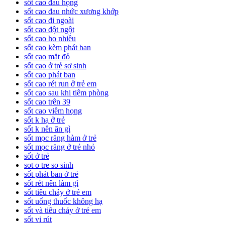
sốt cao đau họng
sốt cao đau nhức xương khớp
sốt cao đi ngoài
sốt cao đột ngột
sốt cao ho nhiều
sốt cao kèm phát ban
sốt cao mắt đỏ
sốt cao ở trẻ sơ sinh
sốt cao phát ban
sốt cao rét run ở trẻ em
sốt cao sau khi tiêm phòng
sốt cao trên 39
sốt cao viêm họng
sốt k hạ ở trẻ
sốt k nên ăn gì
sốt mọc răng hàm ở trẻ
sốt mọc răng ở trẻ nhỏ
sốt ở trẻ
sot o tre so sinh
sốt phát ban ở trẻ
sốt rét nên làm gì
sốt tiêu chảy ở trẻ em
sốt uống thuốc không hạ
sốt và tiêu chảy ở trẻ em
sốt vi rút