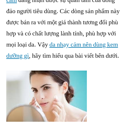
cảm
đang nhận được sự quan tâm của đông
Da
đảo người tiêu dùng. Các dòng sản phẩm này
Khô
Nhạy
được bán ra với một giá thành tương đối phù
Cảm
hợp và có chất lượng lành tính, phù hợp với
Lành
mọi loại da. Vậy
da nhạy cảm nên dùng kem
Tính
Như
dưỡng gì
, hãy tìm hiểu qua bài viết bên dưới.
Thế
Nào?