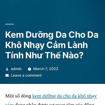
Kem Dưỡng Da Cho Da
Khô Nhạy Cảm Lành
Tính Như Thế Nào?
Posted
admin
March 7, 2022
by
on
Leave a comment
Kem
Dưỡng
Một số dòng
kem dưỡng da cho da khô nhạy
Da
Cho