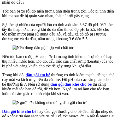
nhân do đâu?
Tóc bạn bị xơ rối do hiện tượng tĩnh điện trong tóc. Tóc bị tĩnh điện
khi ma sát dễ bị quấn vào nhau, thắt nút rồi gãy rụng.
Sợi tóc tự nhiên của người lớn có tính axít tầm 3.67 độ pH. Với tóc
tẩy thì thấp hơn. Trong khi đó da đầu thì có độ pH là 5.5. Để cho
tóc mềm mượt phải sử dụng dầu gội và dầu xả có độ pH tương
đương tóc và da đầu, nằm trong khoảng 3.6 đến 5.5.
Nếu tóc bạn có độ pH cao, tức là mang tính kiềm thì sợi tóc dễ hấp
thụ nhiều nước hơn. Do đó, cấu trúc của chất sừng (keratin) của tóc
bị phá vỡ, càng khiến cho tóc dễ gãy rụng khi gội đầu.
Trong khi đó,
dầu gội em bé
thường có tính kiềm mạnh, để hạn chế
cay mắt và kích ứng trên da của trẻ. Độ pH của các sản phẩm cho
bé thường là 7. Nếu sử dụng
dầu gội đầu khô cho bé
thì càng
khiến mái tóc bạn dễ rối, dễ xù hơn. Ngoài ra nó làm cho tóc bạn
luôn có cảm giác rít khó chịu khi sờ vào.
Dầu gội khô cho bé
hay dầu gội thường cho bé đều rất dịu nhẹ, do
đó không đủ làm sạch với da đầu và tóc người lớn. Nhất là những ai