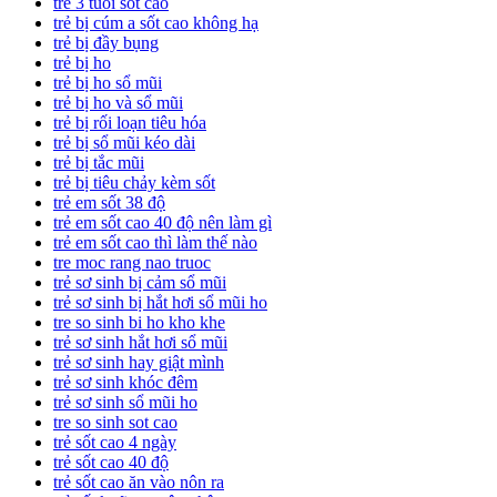
trẻ 3 tuổi sốt cao
trẻ bị cúm a sốt cao không hạ
trẻ bị đầy bụng
trẻ bị ho
trẻ bị ho sổ mũi
trẻ bị ho và sổ mũi
trẻ bị rối loạn tiêu hóa
trẻ bị sổ mũi kéo dài
trẻ bị tắc mũi
trẻ bị tiêu chảy kèm sốt
trẻ em sốt 38 độ
trẻ em sốt cao 40 độ nên làm gì
trẻ em sốt cao thì làm thế nào
tre moc rang nao truoc
trẻ sơ sinh bị cảm sổ mũi
trẻ sơ sinh bị hắt hơi sổ mũi ho
tre so sinh bi ho kho khe
trẻ sơ sinh hắt hơi sổ mũi
trẻ sơ sinh hay giật mình
trẻ sơ sinh khóc đêm
trẻ sơ sinh sổ mũi ho
tre so sinh sot cao
trẻ sốt cao 4 ngày
trẻ sốt cao 40 độ
trẻ sốt cao ăn vào nôn ra