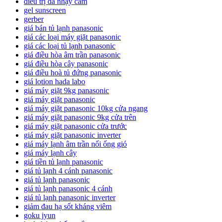
điều trị da nhạy cảm
gel sunscreen
gerber
giá bán tủ lạnh panasonic
giá các loại máy giặt panasonic
giá các loại tủ lạnh panasonic
giá điều hòa âm trần panasonic
giá điều hòa cây panasonic
giá điều hoà tủ đứng panasonic
giá lotion hada labo
giá máy giặt 9kg panasonic
giá máy giặt panasonic
giá máy giặt panasonic 10kg cửa ngang
giá máy giặt panasonic 9kg cửa trên
giá máy giặt panasonic cửa trước
giá máy giặt panasonic inverter
giá máy lạnh âm trần nối ống gió
giá máy lạnh cây
giá tiền tủ lạnh panasonic
giá tủ lạnh 4 cánh panasonic
giá tủ lạnh panasonic
giá tủ lạnh panasonic 4 cánh
giá tủ lạnh panasonic inverter
giảm đau hạ sốt kháng viêm
goku jyun