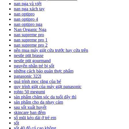
nan nga và việt
nan nga xách tay
nan optipro
nan optipro 4
nan optipro nga
Nan Organic Nga
nan supreme pro
nan supreme pro 1
nan supreme pro 2
nên mua máy giặt cửa trước hay cửa trên
nestle ptit brasse
nestle ptit gourmand
nguyên nhân trẻ bị sốt
những cách bảo quản thực phẩm
panasonic 322l
quá trình mọc răng của bé
quy trình giặt của máy giặt panasonic
rohto 50 megumi
sản phẩm chăm sóc da tuổi dậy thì
sản phẩm cho da nhạy cảm
sau sốt xuất huyết
skincare ban đêm
sổ mũi kéo dài ở trẻ em
sốt
sốt 40 độ có cao không