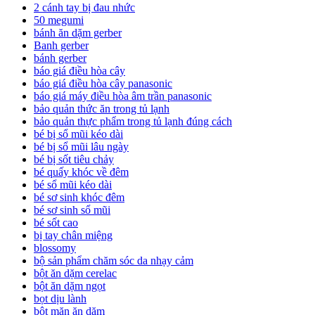
2 cánh tay bị đau nhức
50 megumi
bánh ăn dặm gerber
Banh gerber
bánh gerber
báo giá điều hòa cây
báo giá điều hòa cây panasonic
báo giá máy điều hòa âm trần panasonic
bảo quản thức ăn trong tủ lạnh
bảo quản thực phẩm trong tủ lạnh đúng cách
bé bị sổ mũi kéo dài
bé bị sổ mũi lâu ngày
bé bị sốt tiêu chảy
bé quấy khóc về đêm
bé sổ mũi kéo dài
bé sơ sinh khóc đêm
bé sơ sinh sổ mũi
bé sốt cao
bị tay chân miệng
blossomy
bộ sản phẩm chăm sóc da nhạy cảm
bột ăn dặm cerelac
bột ăn dặm ngọt
bọt dịu lành
bột mặn ăn dặm