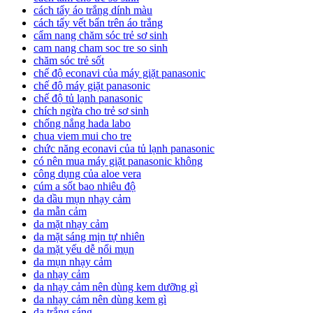
cách tẩy áo trắng dính màu
cách tẩy vết bẩn trên áo trắng
cẩm nang chăm sóc trẻ sơ sinh
cam nang cham soc tre so sinh
chăm sóc trẻ sốt
chế độ econavi của máy giặt panasonic
chế độ máy giặt panasonic
chế độ tủ lạnh panasonic
chích ngừa cho trẻ sơ sinh
chống nắng hada labo
chua viem mui cho tre
chức năng econavi của tủ lạnh panasonic
có nên mua máy giặt panasonic không
công dụng của aloe vera
cúm a sốt bao nhiêu độ
da dầu mụn nhạy cảm
da mẫn cảm
da mặt nhạy cảm
da mặt sáng mịn tự nhiên
da mặt yếu dễ nổi mụn
da mụn nhạy cảm
da nhạy cảm
da nhạy cảm nên dùng kem dưỡng gì
da nhạy cảm nên dùng kem gì
da trắng sáng