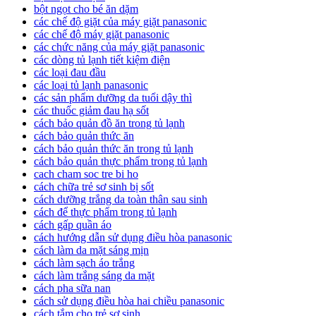
bột ngọt cho bé ăn dặm
các chế độ giặt của máy giặt panasonic
các chế độ máy giặt panasonic
các chức năng của máy giặt panasonic
các dòng tủ lạnh tiết kiệm điện
các loại đau đầu
các loại tủ lạnh panasonic
các sản phẩm dưỡng da tuổi dậy thì
các thuốc giảm đau hạ sốt
cách bảo quản đồ ăn trong tủ lạnh
cách bảo quản thức ăn
cách bảo quản thức ăn trong tủ lạnh
cách bảo quản thực phẩm trong tủ lạnh
cach cham soc tre bi ho
cách chữa trẻ sơ sinh bị sốt
cách dưỡng trắng da toàn thân sau sinh
cách để thực phẩm trong tủ lạnh
cách gấp quần áo
cách hướng dẫn sử dụng điều hòa panasonic
cách làm da mặt sáng mịn
cách làm sạch áo trắng
cách làm trắng sáng da mặt
cách pha sữa nan
cách sử dụng điều hòa hai chiều panasonic
cách tắm cho trẻ sơ sinh