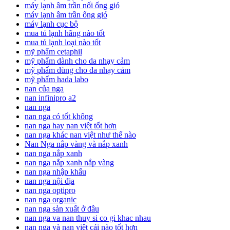
máy lạnh âm trần nối ống gió
máy lạnh âm trần ống gió
máy lạnh cục bộ
mua tủ lạnh hãng nào tốt
mua tủ lạnh loại nào tốt
mỹ phẩm cetaphil
mỹ phẩm dành cho da nhạy cảm
mỹ phẩm dùng cho da nhạy cảm
mỹ phẩm hada labo
nan của nga
nan infinipro a2
nan nga
nan nga có tốt không
nan nga hay nan việt tốt hơn
nan nga khác nan việt như thế nào
Nan Nga nắp vàng và nắp xanh
nan nga nắp xanh
nan nga nắp xanh nắp vàng
nan nga nhập khẩu
nan nga nội địa
nan nga optipro
nan nga organic
nan nga sản xuất ở đâu
nan nga va nan thuy si co gi khac nhau
nan nga và nan việt cái nào tốt hơn