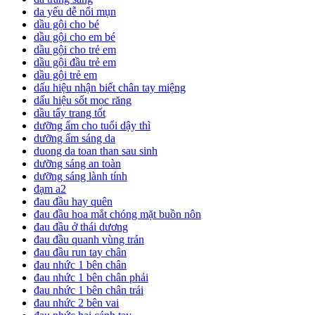
da yếu dễ nổi mụn
dầu gội cho bé
dầu gội cho em bé
dầu gội cho trẻ em
dầu gội đầu trẻ em
dầu gội trẻ em
dấu hiệu nhận biết chân tay miệng
dấu hiệu sốt mọc răng
dầu tẩy trang tốt
dưỡng ẩm cho tuổi dậy thì
dưỡng ẩm sáng da
duong da toan than sau sinh
dưỡng sáng an toàn
dưỡng sáng lành tính
đạm a2
đau đầu hay quên
đau đầu hoa mắt chóng mặt buồn nôn
đau đầu ở thái dương
đau đầu quanh vùng trán
đau đầu run tay chân
đau nhức 1 bên chân
đau nhức 1 bên chân phải
đau nhức 1 bên chân trái
đau nhức 2 bên vai