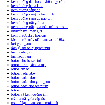
kem dưỡng da cho da khô nhạy cảm
kem dưỡng hada labo
kem dưỡng sáng da
kem dưỡng sáng da lành tính
kem dưỡng sáng da nào tốt
kem dưỡng trắng d-na
kem dưỡng trắng da toàn thân sau sinh
khuyến mãi máy giặt
kích thước điều hòa cây
kích thước máy giặt panasonic 10kg
koi gokujyun
làm gì khi bé bị nghẹt mũi
làn da nhạy cảm
lan nach nam
lotion cho bé sơ sinh
lotion dưỡng ẩm da mặt
lotion em bé
lotion hada labo
lotion hada labo
lotion hada labo gokujyun
lotion hadalabo premium
lotion tốt
lotion và kem dưỡng ẩm
mặt nạ trắng da cấp tốc
mẫu tủ lạnh panasonic mới nhất