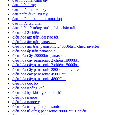
đau nhức hai cánh tay
đau nhức lưng
đau nhức mu bàn tay
đau nhức ở khuỷu tay
đau nhức tai khi nuốt nước bọt
đau nhức tay phải
đau nhức từ mông xuống bắp chân trái
điều hoà 2 chiều
điều hoà âm trần loại nào tốt
điều hoà âm trần panasonic
điều hòa âm trần panasonic 24000btu 1 chiều inverter
điều hòa áp trần panasonic
điều hòa cây 28000btu panasonic
điều hoà cây panasonic 2 chiều 18000btu
điều hòa cây panasonic 2 chiều 18000btu
điều hòa cây panasonic 28000btu inverter
điều hoà cây panasonic 45000btu
điều hòa cây panasonic 48000btu
điều hòa cục bộ
điều hòa không khí
điều hoà lọc không khí tốt nhất
điều hòa nanoe
điều hoà nanoe g
điều hòa trung tâm panasonic
điều hòa tủ đứng panasonic 28000btu 1 chiều