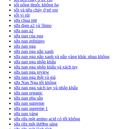
sốt uống thuốc không hạ
sốt và tiêu chảy ở trẻ em
sốt vi rút
sữa chua ptit
sữa đạm a2 và 5hmo
sữa nan a2
sữa nan của nga
sữa nan infinipro
sữa nan nga
sữa nan nga nắp xanh
sữa nan nga nắp xanh và nắp vàng khác nhau không
sữa nan nga nhập khẩu
sữa nan nga nhập khẩu và xách tay
sữa nan nga review
sữa nan nga thật và giả
sữa Nan Nga tốt không
sữa nan nga xách tay và nhập khẩu
sữa nan organic
sữa nan pha sẵn
sữa nan supreme
sữa nan supreme 1
sữa nan vàng
sữa rửa mặt amino acid có tốt không
sữa rửa mặt dưỡng sáng