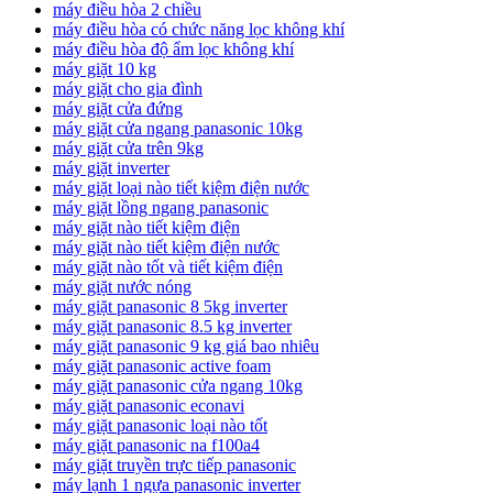
máy điều hòa 2 chiều
máy điều hòa có chức năng lọc không khí
máy điều hòa độ ẩm lọc không khí
máy giặt 10 kg
máy giặt cho gia đình
máy giặt cửa đứng
máy giặt cửa ngang panasonic 10kg
máy giặt cửa trên 9kg
máy giặt inverter
máy giặt loại nào tiết kiệm điện nước
máy giặt lồng ngang panasonic
máy giặt nào tiết kiệm điện
máy giặt nào tiết kiệm điện nước
máy giặt nào tốt và tiết kiệm điện
máy giặt nước nóng
máy giặt panasonic 8 5kg inverter
máy giặt panasonic 8.5 kg inverter
máy giặt panasonic 9 kg giá bao nhiêu
máy giặt panasonic active foam
máy giặt panasonic cửa ngang 10kg
máy giặt panasonic econavi
máy giặt panasonic loại nào tốt
máy giặt panasonic na f100a4
máy giặt truyền trực tiếp panasonic
máy lạnh 1 ngựa panasonic inverter