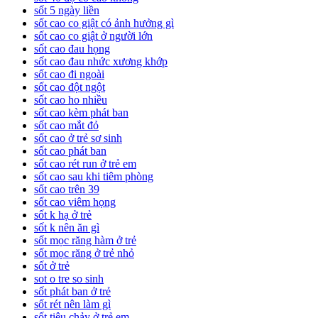
sốt 5 ngày liền
sốt cao co giật có ảnh hưởng gì
sốt cao co giật ở người lớn
sốt cao đau họng
sốt cao đau nhức xương khớp
sốt cao đi ngoài
sốt cao đột ngột
sốt cao ho nhiều
sốt cao kèm phát ban
sốt cao mắt đỏ
sốt cao ở trẻ sơ sinh
sốt cao phát ban
sốt cao rét run ở trẻ em
sốt cao sau khi tiêm phòng
sốt cao trên 39
sốt cao viêm họng
sốt k hạ ở trẻ
sốt k nên ăn gì
sốt mọc răng hàm ở trẻ
sốt mọc răng ở trẻ nhỏ
sốt ở trẻ
sot o tre so sinh
sốt phát ban ở trẻ
sốt rét nên làm gì
sốt tiêu chảy ở trẻ em