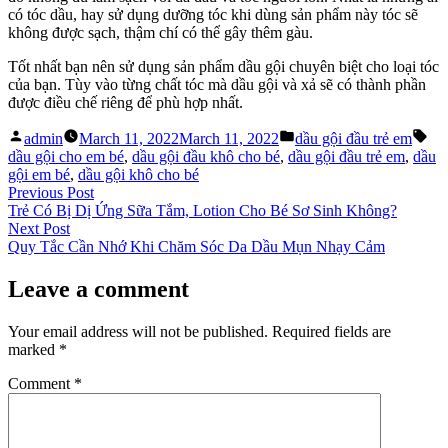
có tóc dầu, hay sử dụng dưỡng tóc khi dùng sản phẩm này tóc sẽ
không được sạch, thậm chí có thể gây thêm gàu.
Tốt nhất bạn nên sử dụng sản phẩm dầu gội chuyên biệt cho loại tóc
của bạn. Tùy vào từng chất tóc mà dầu gội và xả sẽ có thành phần
được điều chế riêng để phù hợp nhất.
Posted
Posted
Tag
admin
March 11, 2022
March 11, 2022
dầu gội đầu trẻ em
by
in
dầu gội cho em bé
,
dầu gội đầu khô cho bé
,
dầu gội đầu trẻ em
,
dầu
gội em bé
,
dầu gội khô cho bé
Post
Previous
Previous Post
post:
Trẻ Có Bị Dị Ứng Sữa Tắm, Lotion Cho Bé Sơ Sinh Không?
navigation
Next
Next Post
post:
Quy Tắc Cần Nhớ Khi Chăm Sóc Da Dầu Mụn Nhạy Cảm
Leave a comment
Your email address will not be published.
Required fields are
marked
*
Comment
*