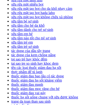
sữa rửa mặt lành tính
sữa rửa mặt nhiều bọt
sữa rửa mặt tạo bọt cho da khô nhạy cảm
sữa rửa mặt tạo bọt hada labo
sữa rửa mặt tạo bọt không chứa xà phòng
sữa tắm bé sơ sinh
sữa tắm cho bé da khô
sữa tắm dành cho trẻ sơ sinh
sữa tắm em bé
sữa tắm nào tốt cho trẻ sơ sinh
sữa tắm trẻ em
sữa tắm trẻ sơ sinh
tác dụng của dầu tẩy trang
tác dụng của kem chống nắng
tại sao trẻ hay khóc đêm
tai sao tre so sinh hay khoc dem
tên các loại thuốc giảm đau hạ sốt
thực phẩm để tủ lạnh
thuốc giảm đau bao lâu có tác dụng
thuốc giảm đau hạ sốt kháng viêm
thuốc giảm đau mạnh
thuốc giảm đau mọc răng cho bé
thuốc giảm đau vai gáy
thuốc hạ sốt uống chung với sữa được không
trang da toan than sau sinh