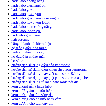
hada labo chống nắng
hada labo cleansing oil
hada labo goku
hada labo gokujyun
hada labo gokujyun cleansing oil
hada labo gokujyun lotion
hada labo kem chống nắng
hada labo lotion giá
hadalabo gokujyun
hair essence
hãng tủ lạnh tiết kiệm điện
hệ thống điều hòa multi
hình ảnh điều hòa cây
ho đau đầu chóng mặt
ho sốt cao
hướng dẫn sử dụng điều hòa panasonic
hướng dẫn sử dụng điều khiển điều hòa panasonic
hướng dẫn sử dụng máy giặt panasonic 8.5 kg
hướng dẫn sử dụng máy giặt panasonic eco aquabeat
hướng dẫn sử dụng tủ lạnh panasonic nội địa
kem chống nắng hada labo
kem dưỡng ẩm da hỗn hợp
kem dưỡng ẩm làm sáng da
kem dưỡng cho da khô nhạy cảm
kem dưỡng cho tuổi dậy thì