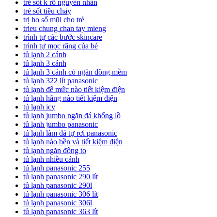
trẻ sốt k rõ nguyên nhân
trẻ sốt tiêu chảy
trị ho sổ mũi cho trẻ
trieu chung chan tay mieng
trình tự các bước skincare
trình tự mọc răng của bé
tủ lạnh 2 cánh
tủ lạnh 3 cánh
tủ lạnh 3 cánh có ngăn đông mềm
tủ lạnh 322 lít panasonic
tủ lạnh để mức nào tiết kiệm điện
tủ lạnh hãng nào tiết kiệm điện
tủ lạnh icy
tủ lạnh jumbo ngăn đá khổng lồ
tủ lạnh jumbo panasonic
tủ lạnh làm đá tự rơi panasonic
tủ lạnh nào bền và tiết kiệm điện
tủ lạnh ngăn đông to
tủ lạnh nhiều cánh
tủ lạnh panasonic 255
tủ lạnh panasonic 290 lít
tủ lạnh panasonic 290l
tủ lạnh panasonic 306 lít
tủ lạnh panasonic 306l
tủ lạnh panasonic 363 lít