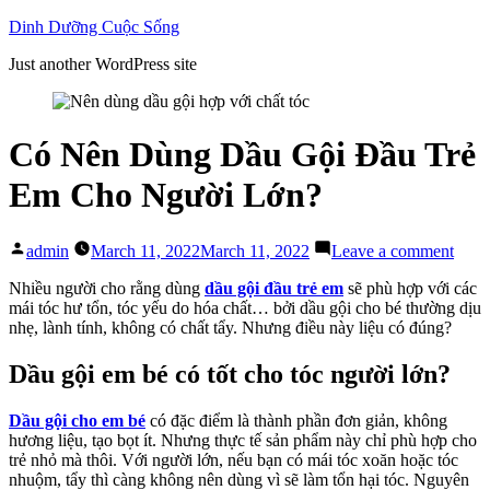
Skip
Dinh Dưỡng Cuộc Sống
to
Just another WordPress site
content
Có Nên Dùng Dầu Gội Đầu Trẻ
Em Cho Người Lớn?
Posted
on
admin
March 11, 2022
March 11, 2022
Leave a comment
by
Có
Nên
Nhiều người cho rằng dùng
dầu gội đầu trẻ em
sẽ phù hợp với các
Dùn
mái tóc hư tổn, tóc yếu do hóa chất… bởi dầu gội cho bé thường dịu
Dầu
nhẹ, lành tính, không có chất tẩy. Nhưng điều này liệu có đúng?
Gội
Đầu
Dầu gội em bé có tốt cho tóc người lớn?
Trẻ
Em
Dầu gội cho em bé
có đặc điểm là thành phần đơn giản, không
Cho
hương liệu, tạo bọt ít. Nhưng thực tế sản phẩm này chỉ phù hợp cho
Ngườ
trẻ nhỏ mà thôi. Với người lớn, nếu bạn có mái tóc xoăn hoặc tóc
Lớn?
nhuộm, tẩy thì càng không nên dùng vì sẽ làm tổn hại tóc. Nguyên