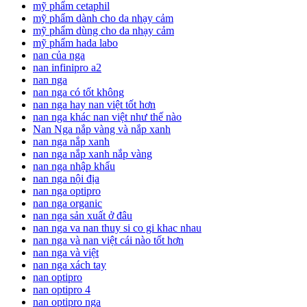
mỹ phẩm cetaphil
mỹ phẩm dành cho da nhạy cảm
mỹ phẩm dùng cho da nhạy cảm
mỹ phẩm hada labo
nan của nga
nan infinipro a2
nan nga
nan nga có tốt không
nan nga hay nan việt tốt hơn
nan nga khác nan việt như thế nào
Nan Nga nắp vàng và nắp xanh
nan nga nắp xanh
nan nga nắp xanh nắp vàng
nan nga nhập khẩu
nan nga nội địa
nan nga optipro
nan nga organic
nan nga sản xuất ở đâu
nan nga va nan thuy si co gi khac nhau
nan nga và nan việt cái nào tốt hơn
nan nga và việt
nan nga xách tay
nan optipro
nan optipro 4
nan optipro nga