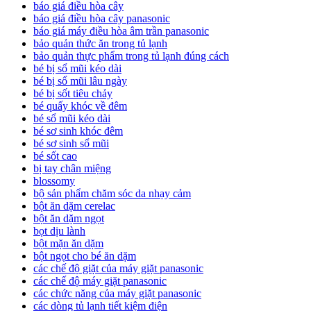
báo giá điều hòa cây
báo giá điều hòa cây panasonic
báo giá máy điều hòa âm trần panasonic
bảo quản thức ăn trong tủ lạnh
bảo quản thực phẩm trong tủ lạnh đúng cách
bé bị sổ mũi kéo dài
bé bị sổ mũi lâu ngày
bé bị sốt tiêu chảy
bé quấy khóc về đêm
bé sổ mũi kéo dài
bé sơ sinh khóc đêm
bé sơ sinh sổ mũi
bé sốt cao
bị tay chân miệng
blossomy
bộ sản phẩm chăm sóc da nhạy cảm
bột ăn dặm cerelac
bột ăn dặm ngọt
bọt dịu lành
bột mặn ăn dặm
bột ngọt cho bé ăn dặm
các chế độ giặt của máy giặt panasonic
các chế độ máy giặt panasonic
các chức năng của máy giặt panasonic
các dòng tủ lạnh tiết kiệm điện