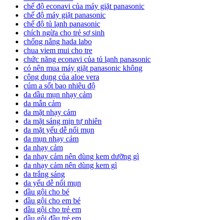
chế độ econavi của máy giặt panasonic
chế độ máy giặt panasonic
chế độ tủ lạnh panasonic
chích ngừa cho trẻ sơ sinh
chống nắng hada labo
chua viem mui cho tre
chức năng econavi của tủ lạnh panasonic
có nên mua máy giặt panasonic không
công dụng của aloe vera
cúm a sốt bao nhiêu độ
da dầu mụn nhạy cảm
da mẫn cảm
da mặt nhạy cảm
da mặt sáng mịn tự nhiên
da mặt yếu dễ nổi mụn
da mụn nhạy cảm
da nhạy cảm
da nhạy cảm nên dùng kem dưỡng gì
da nhạy cảm nên dùng kem gì
da trắng sáng
da yếu dễ nổi mụn
dầu gội cho bé
dầu gội cho em bé
dầu gội cho trẻ em
dầu gội đầu trẻ em