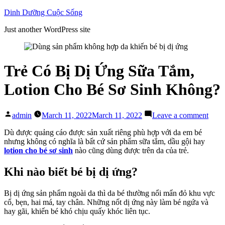
Skip
Dinh Dưỡng Cuộc Sống
to
Just another WordPress site
content
Trẻ Có Bị Dị Ứng Sữa Tắm,
Lotion Cho Bé Sơ Sinh Không?
Posted
on
admin
March 11, 2022
March 11, 2022
Leave a comment
by
Trẻ
Có
Dù được quảng cáo được sản xuất riêng phù hợp với da em bé
Bị
nhưng không có nghĩa là bất cứ sản phẩm sữa tắm, dầu gội hay
Dị
lotion cho bé sơ sinh
nào cũng dùng được trên da của trẻ.
Ứng
Sữa
Khi nào biết bé bị dị ứng?
Tắm,
Loti
Bị dị ứng sản phẩm ngoài da thì da bé thường nổi mẩn đỏ khu vực
Cho
cổ, bẹn, hai má, tay chân. Những nốt dị ứng này làm bé ngứa và
Bé
hay gãi, khiến bé khó chịu quấy khóc liên tục.
Sơ
Sinh