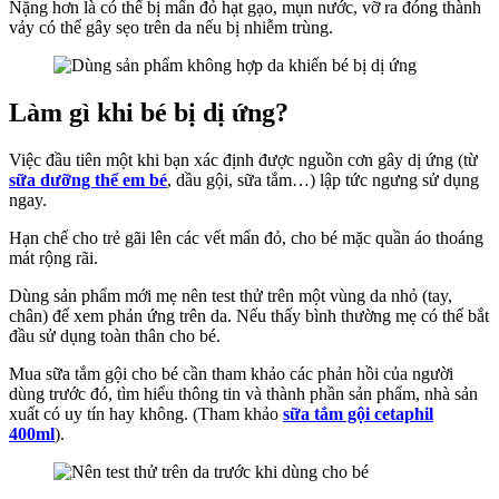
Nặng hơn là có thể bị mẩn đỏ hạt gạo, mụn nước, vỡ ra đóng thành
Khôn
vảy có thể gây sẹo trên da nếu bị nhiễm trùng.
Làm gì khi bé bị dị ứng?
Việc đầu tiên một khi bạn xác định được nguồn cơn gây dị ứng (từ
sữa dưỡng thể em bé
, dầu gội, sữa tắm…) lập tức ngưng sử dụng
ngay.
Hạn chế cho trẻ gãi lên các vết mẩn đỏ, cho bé mặc quần áo thoáng
mát rộng rãi.
Dùng sản phẩm mới mẹ nên test thử trên một vùng da nhỏ (tay,
chân) để xem phản ứng trên da. Nếu thấy bình thường mẹ có thể bắt
đầu sử dụng toàn thân cho bé.
Mua sữa tắm gội cho bé cần tham khảo các phản hồi của người
dùng trước đó, tìm hiểu thông tin và thành phần sản phẩm, nhà sản
xuất có uy tín hay không. (Tham khảo
sữa tắm gội cetaphil
400ml
).