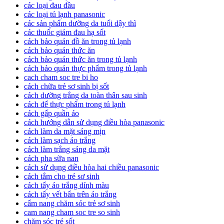
các loại đau đầu
các loại tủ lạnh panasonic
các sản phẩm dưỡng da tuổi dậy thì
các thuốc giảm đau hạ sốt
cách bảo quản đồ ăn trong tủ lạnh
cách bảo quản thức ăn
cách bảo quản thức ăn trong tủ lạnh
cách bảo quản thực phẩm trong tủ lạnh
cach cham soc tre bi ho
cách chữa trẻ sơ sinh bị sốt
cách dưỡng trắng da toàn thân sau sinh
cách để thực phẩm trong tủ lạnh
cách gấp quần áo
cách hướng dẫn sử dụng điều hòa panasonic
cách làm da mặt sáng mịn
cách làm sạch áo trắng
cách làm trắng sáng da mặt
cách pha sữa nan
cách sử dụng điều hòa hai chiều panasonic
cách tắm cho trẻ sơ sinh
cách tẩy áo trắng dính màu
cách tẩy vết bẩn trên áo trắng
cẩm nang chăm sóc trẻ sơ sinh
cam nang cham soc tre so sinh
chăm sóc trẻ sốt