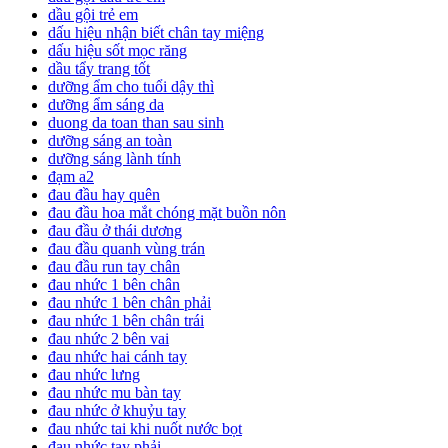
dầu gội trẻ em
dấu hiệu nhận biết chân tay miệng
dấu hiệu sốt mọc răng
dầu tẩy trang tốt
dưỡng ẩm cho tuổi dậy thì
dưỡng ẩm sáng da
duong da toan than sau sinh
dưỡng sáng an toàn
dưỡng sáng lành tính
đạm a2
đau đầu hay quên
đau đầu hoa mắt chóng mặt buồn nôn
đau đầu ở thái dương
đau đầu quanh vùng trán
đau đầu run tay chân
đau nhức 1 bên chân
đau nhức 1 bên chân phải
đau nhức 1 bên chân trái
đau nhức 2 bên vai
đau nhức hai cánh tay
đau nhức lưng
đau nhức mu bàn tay
đau nhức ở khuỷu tay
đau nhức tai khi nuốt nước bọt
đau nhức tay phải