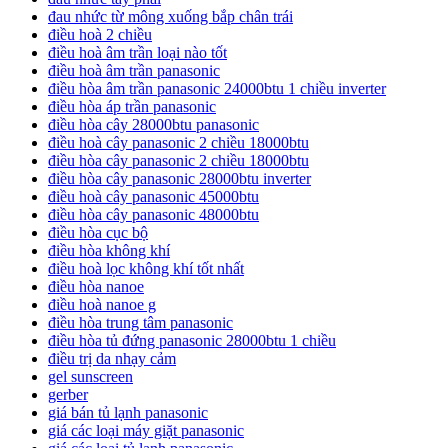
đau nhức từ mông xuống bắp chân trái
điều hoà 2 chiều
điều hoà âm trần loại nào tốt
điều hoà âm trần panasonic
điều hòa âm trần panasonic 24000btu 1 chiều inverter
điều hòa áp trần panasonic
điều hòa cây 28000btu panasonic
điều hoà cây panasonic 2 chiều 18000btu
điều hòa cây panasonic 2 chiều 18000btu
điều hòa cây panasonic 28000btu inverter
điều hoà cây panasonic 45000btu
điều hòa cây panasonic 48000btu
điều hòa cục bộ
điều hòa không khí
điều hoà lọc không khí tốt nhất
điều hòa nanoe
điều hoà nanoe g
điều hòa trung tâm panasonic
điều hòa tủ đứng panasonic 28000btu 1 chiều
điều trị da nhạy cảm
gel sunscreen
gerber
giá bán tủ lạnh panasonic
giá các loại máy giặt panasonic