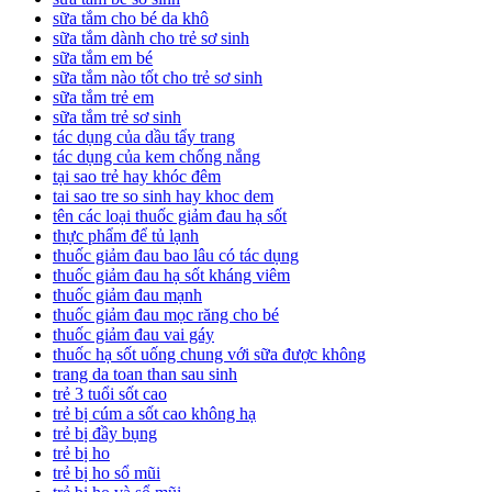
sữa tắm cho bé da khô
sữa tắm dành cho trẻ sơ sinh
sữa tắm em bé
sữa tắm nào tốt cho trẻ sơ sinh
sữa tắm trẻ em
sữa tắm trẻ sơ sinh
tác dụng của dầu tẩy trang
tác dụng của kem chống nắng
tại sao trẻ hay khóc đêm
tai sao tre so sinh hay khoc dem
tên các loại thuốc giảm đau hạ sốt
thực phẩm để tủ lạnh
thuốc giảm đau bao lâu có tác dụng
thuốc giảm đau hạ sốt kháng viêm
thuốc giảm đau mạnh
thuốc giảm đau mọc răng cho bé
thuốc giảm đau vai gáy
thuốc hạ sốt uống chung với sữa được không
trang da toan than sau sinh
trẻ 3 tuổi sốt cao
trẻ bị cúm a sốt cao không hạ
trẻ bị đầy bụng
trẻ bị ho
trẻ bị ho sổ mũi