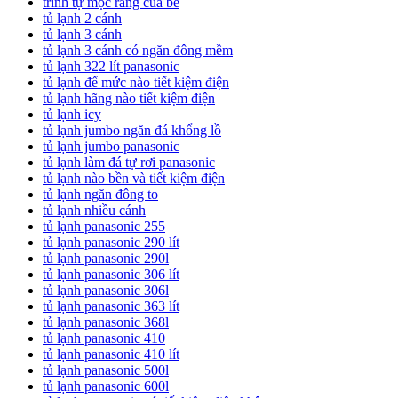
trình tự mọc răng của bé
tủ lạnh 2 cánh
tủ lạnh 3 cánh
tủ lạnh 3 cánh có ngăn đông mềm
tủ lạnh 322 lít panasonic
tủ lạnh để mức nào tiết kiệm điện
tủ lạnh hãng nào tiết kiệm điện
tủ lạnh icy
tủ lạnh jumbo ngăn đá khổng lồ
tủ lạnh jumbo panasonic
tủ lạnh làm đá tự rơi panasonic
tủ lạnh nào bền và tiết kiệm điện
tủ lạnh ngăn đông to
tủ lạnh nhiều cánh
tủ lạnh panasonic 255
tủ lạnh panasonic 290 lít
tủ lạnh panasonic 290l
tủ lạnh panasonic 306 lít
tủ lạnh panasonic 306l
tủ lạnh panasonic 363 lít
tủ lạnh panasonic 368l
tủ lạnh panasonic 410
tủ lạnh panasonic 410 lít
tủ lạnh panasonic 500l
tủ lạnh panasonic 600l