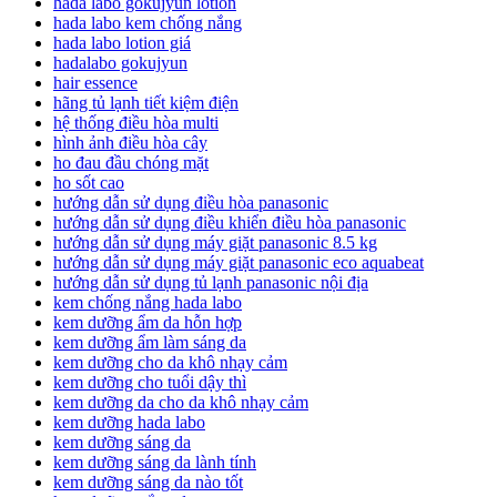
hada labo gokujyun lotion
hada labo kem chống nắng
hada labo lotion giá
hadalabo gokujyun
hair essence
hãng tủ lạnh tiết kiệm điện
hệ thống điều hòa multi
hình ảnh điều hòa cây
ho đau đầu chóng mặt
ho sốt cao
hướng dẫn sử dụng điều hòa panasonic
hướng dẫn sử dụng điều khiển điều hòa panasonic
hướng dẫn sử dụng máy giặt panasonic 8.5 kg
hướng dẫn sử dụng máy giặt panasonic eco aquabeat
hướng dẫn sử dụng tủ lạnh panasonic nội địa
kem chống nắng hada labo
kem dưỡng ẩm da hỗn hợp
kem dưỡng ẩm làm sáng da
kem dưỡng cho da khô nhạy cảm
kem dưỡng cho tuổi dậy thì
kem dưỡng da cho da khô nhạy cảm
kem dưỡng hada labo
kem dưỡng sáng da
kem dưỡng sáng da lành tính
kem dưỡng sáng da nào tốt