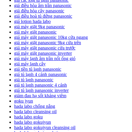
giá các loại tủ lạnh panasonic
giá điều hòa âm trần panasonic
giá điều hòa cây panasonic
giá điều hoà tủ đứng panasonic
giá lotion hada labo
giá máy giặt 9kg panasonic
giá máy giặt panasonic
giá máy giặt panasonic 10kg cửa ngang
giá máy giặt panasonic 9kg cửa trên
giá máy giặt panasonic cửa trước
giá máy giặt panasonic inverter
giá máy lạnh âm trần nối ống gió
giá máy lạnh cây
giá tiền tủ lạnh panasonic
giá tủ lạnh 4 cánh panasonic
giá tủ lạnh panasonic
giá tủ lạnh panasonic 4 cánh
giá tủ lạnh panasonic inverter
giảm đau hạ sốt kháng viêm
goku jyun
hada labo chống nắng
hada labo cleansing oil
hada labo goku
hada labo gokujyun
hada labo gokujyun cleansing oil