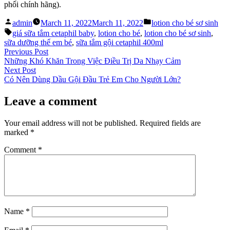
phối chính hãng).
Posted
Posted
admin
March 11, 2022
March 11, 2022
lotion cho bé sơ sinh
by
in
Tags:
giá sữa tắm cetaphil baby
,
lotion cho bé
,
lotion cho bé sơ sinh
,
sữa dưỡng thể em bé
,
sữa tắm gội cetaphil 400ml
Post
Previous
Previous Post
post:
Những Khó Khăn Trong Việc Điều Trị Da Nhạy Cảm
navigation
Next
Next Post
post:
Có Nên Dùng Dầu Gội Đầu Trẻ Em Cho Người Lớn?
Leave a comment
Your email address will not be published.
Required fields are
marked
*
Comment
*
Name
*