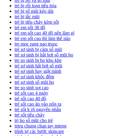
trẻ bị ho và sổ mũi
trẻ bị rối loạn tiêu hóa
trẻ bị sổ mũi kéo dài
trẻ bị tắc mũi
trẻ bị tiêu chảy kèm sốt
trẻ em sốt 38 độ
trẻ em sốt cao 40 độ nên làm gì
trẻ em sốt cao thì làm thế nào
tre moc rang nao truoc
trẻ sơ sinh bị cảm sổ mũi
trẻ sơ sinh bị hắt hơi sổ mũi ho
tre so sinh bi ho kho khe
trẻ sơ sinh hắt hơi sổ mũi
trẻ sơ sinh hay giật mình
trẻ sơ sinh khóc đêm
trẻ sơ sinh sổ mũi ho
tre so sinh sot cao
trẻ sốt cao 4 ngày
trẻ sốt cao 40 độ
trẻ sốt cao ăn vào nôn ra
trẻ sốt k rõ nguyên nhân
trẻ sốt tiêu chảy
trị ho sổ mũi cho trẻ
trieu chung chan tay mieng
trình tự các bước skincare