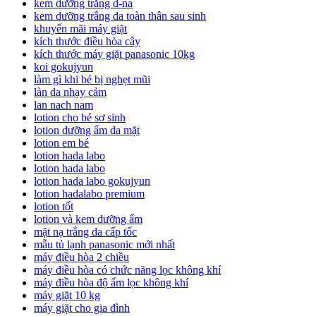
kem dưỡng trắng d-na
kem dưỡng trắng da toàn thân sau sinh
khuyến mãi máy giặt
kích thước điều hòa cây
kích thước máy giặt panasonic 10kg
koi gokujyun
làm gì khi bé bị nghẹt mũi
làn da nhạy cảm
lan nach nam
lotion cho bé sơ sinh
lotion dưỡng ẩm da mặt
lotion em bé
lotion hada labo
lotion hada labo
lotion hada labo gokujyun
lotion hadalabo premium
lotion tốt
lotion và kem dưỡng ẩm
mặt nạ trắng da cấp tốc
mẫu tủ lạnh panasonic mới nhất
máy điều hòa 2 chiều
máy điều hòa có chức năng lọc không khí
máy điều hòa độ ẩm lọc không khí
máy giặt 10 kg
máy giặt cho gia đình