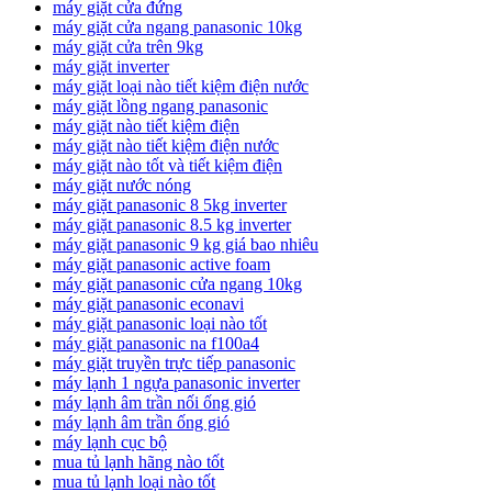
máy giặt cửa đứng
máy giặt cửa ngang panasonic 10kg
máy giặt cửa trên 9kg
máy giặt inverter
máy giặt loại nào tiết kiệm điện nước
máy giặt lồng ngang panasonic
máy giặt nào tiết kiệm điện
máy giặt nào tiết kiệm điện nước
máy giặt nào tốt và tiết kiệm điện
máy giặt nước nóng
máy giặt panasonic 8 5kg inverter
máy giặt panasonic 8.5 kg inverter
máy giặt panasonic 9 kg giá bao nhiêu
máy giặt panasonic active foam
máy giặt panasonic cửa ngang 10kg
máy giặt panasonic econavi
máy giặt panasonic loại nào tốt
máy giặt panasonic na f100a4
máy giặt truyền trực tiếp panasonic
máy lạnh 1 ngựa panasonic inverter
máy lạnh âm trần nối ống gió
máy lạnh âm trần ống gió
máy lạnh cục bộ
mua tủ lạnh hãng nào tốt
mua tủ lạnh loại nào tốt