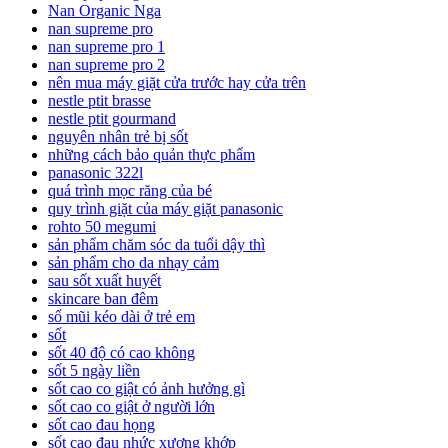
Nan Organic Nga
nan supreme pro
nan supreme pro 1
nan supreme pro 2
nên mua máy giặt cửa trước hay cửa trên
nestle ptit brasse
nestle ptit gourmand
nguyên nhân trẻ bị sốt
những cách bảo quản thực phẩm
panasonic 322l
quá trình mọc răng của bé
quy trình giặt của máy giặt panasonic
rohto 50 megumi
sản phẩm chăm sóc da tuổi dậy thì
sản phẩm cho da nhạy cảm
sau sốt xuất huyết
skincare ban đêm
sổ mũi kéo dài ở trẻ em
sốt
sốt 40 độ có cao không
sốt 5 ngày liền
sốt cao co giật có ảnh hưởng gì
sốt cao co giật ở người lớn
sốt cao đau họng
sốt cao đau nhức xương khớp