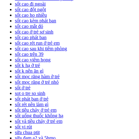
sốt cao đi ngoài
sốt cao đột ngột
sốt cao ho nhiều
sốt cao kèm phát ban
sốt cao mắt đỏ
sốt cao ở trẻ sơ sinh
sốt cao phát ban
sốt cao rét run ở trẻ em
sốt cao sau khi tiêm phòng
sốt cao trên 39
sốt cao viêm họng
sốt k hạ ở trẻ
sốt k nên ăn gì
sốt mọc răng hàm ở trẻ
sốt mọc răng ở trẻ nhỏ
sốt ở trẻ
sot o tre so sinh
sốt phát ban ở trẻ
sốt rét nên làm gì
sốt tiêu chảy ở trẻ em
sốt uống thuốc không hạ
sốt và tiêu chảy ở trẻ em
sốt vi rút
sữa chua ptit
sữa đạm a2 và 5hmo