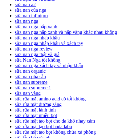
sữa nan a2
sữa nan của nga
sữa nan infinipro
sữa nan nga
sữa nan nga nắp xanh
sữa nan nga nắp xanh và nắp vàng khác nhau không
sữa nan nga nhập khẩu
sữa nan nga nhập khẩu và xách tay
sữa nan nga review
sữa nan nga thật và giả
sữa Nan Nga tốt không
sữa nan nga xách tay và nhập khẩu
sữa nan organic
sữa nan pha sẵn
sữa nan supreme
sữa nan supreme 1
sữa nan vàng
sữa rửa mặt amino acid có tốt không
sữa rửa mặt dưỡng sáng
sữa rửa mặt lành tính
sữa rửa mặt nhiều bọt
sữa rửa mặt tạo bọt cho da khô nhạy cảm
sữa rửa mặt tạo bọt hada labo
sữa rửa mặt tạo bọt không chứa xà phòng
sữa tắm bé sơ sinh