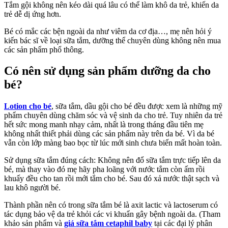
Tắm gội không nên kéo dài quá lâu có thể làm khô da trẻ, khiến da
trẻ dễ dị ứng hơn.
Bé có mắc các bện ngoài da như viêm da cơ địa…, mẹ nên hỏi ý
kiến bác sĩ về loại sữa tắm, dưỡng thể chuyên dùng không nên mua
các sản phẩm phổ thông.
Có nên sử dụng sản phẩm dưỡng da cho
bé?
Lotion cho bé
, sữa tắm, dầu gội cho bé đều được xem là những mỹ
phẩm chuyên dùng chăm sóc và vệ sinh da cho trẻ. Tuy nhiên da trẻ
hết sức mong manh nhạy cảm, nhất là trong tháng đầu tiên mẹ
không nhất thiết phải dùng các sản phẩm này trên da bé. Vì da bé
vẫn còn lớp màng bao bọc từ lúc mới sinh chưa biến mất hoàn toàn.
Sử dụng sữa tắm đúng cách: Không nên đổ sữa tắm trực tiếp lên da
bé, mà thay vào đó mẹ hãy pha loãng với nước tắm còn ấm rồi
khuấy đều cho tan rồi mới tắm cho bé. Sau đó xả nước thật sạch và
lau khô người bé.
Thành phần nên có trong sữa tắm bé là axit lactic và lactoserum có
tác dụng bảo vệ da trẻ khỏi các vi khuẩn gây bệnh ngoài da. (Tham
khảo sản phẩm và
giá sữa tắm cetaphil baby
tại các đại lý phân