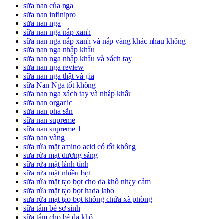
sữa nan của nga
sữa nan infinipro
sữa nan nga
sữa nan nga nắp xanh
sữa nan nga nắp xanh và nắp vàng khác nhau không
sữa nan nga nhập khẩu
sữa nan nga nhập khẩu và xách tay
sữa nan nga review
sữa nan nga thật và giả
sữa Nan Nga tốt không
sữa nan nga xách tay và nhập khẩu
sữa nan organic
sữa nan pha sẵn
sữa nan supreme
sữa nan supreme 1
sữa nan vàng
sữa rửa mặt amino acid có tốt không
sữa rửa mặt dưỡng sáng
sữa rửa mặt lành tính
sữa rửa mặt nhiều bọt
sữa rửa mặt tạo bọt cho da khô nhạy cảm
sữa rửa mặt tạo bọt hada labo
sữa rửa mặt tạo bọt không chứa xà phòng
sữa tắm bé sơ sinh
sữa tắm cho bé da khô