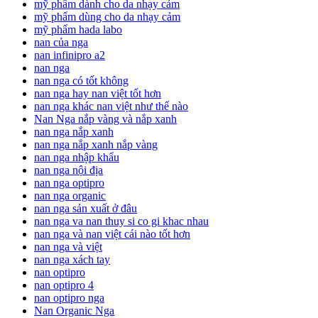
mỹ phẩm dành cho da nhạy cảm
mỹ phẩm dùng cho da nhạy cảm
mỹ phẩm hada labo
nan của nga
nan infinipro a2
nan nga
nan nga có tốt không
nan nga hay nan việt tốt hơn
nan nga khác nan việt như thế nào
Nan Nga nắp vàng và nắp xanh
nan nga nắp xanh
nan nga nắp xanh nắp vàng
nan nga nhập khẩu
nan nga nội địa
nan nga optipro
nan nga organic
nan nga sản xuất ở đâu
nan nga va nan thuy si co gi khac nhau
nan nga và nan việt cái nào tốt hơn
nan nga và việt
nan nga xách tay
nan optipro
nan optipro 4
nan optipro nga
Nan Organic Nga