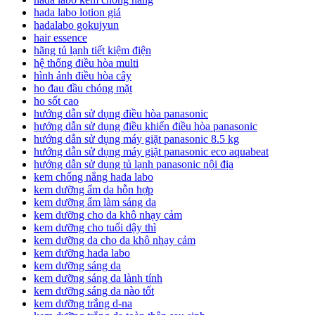
hada labo lotion giá
hadalabo gokujyun
hair essence
hãng tủ lạnh tiết kiệm điện
hệ thống điều hòa multi
hình ảnh điều hòa cây
ho đau đầu chóng mặt
ho sốt cao
hướng dẫn sử dụng điều hòa panasonic
hướng dẫn sử dụng điều khiển điều hòa panasonic
hướng dẫn sử dụng máy giặt panasonic 8.5 kg
hướng dẫn sử dụng máy giặt panasonic eco aquabeat
hướng dẫn sử dụng tủ lạnh panasonic nội địa
kem chống nắng hada labo
kem dưỡng ẩm da hỗn hợp
kem dưỡng ẩm làm sáng da
kem dưỡng cho da khô nhạy cảm
kem dưỡng cho tuổi dậy thì
kem dưỡng da cho da khô nhạy cảm
kem dưỡng hada labo
kem dưỡng sáng da
kem dưỡng sáng da lành tính
kem dưỡng sáng da nào tốt
kem dưỡng trắng d-na