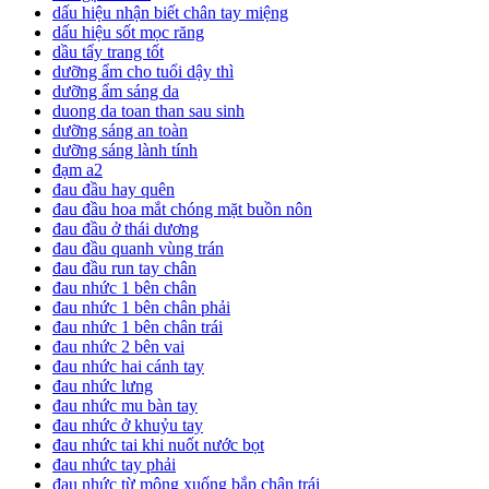
dấu hiệu nhận biết chân tay miệng
dấu hiệu sốt mọc răng
dầu tẩy trang tốt
dưỡng ẩm cho tuổi dậy thì
dưỡng ẩm sáng da
duong da toan than sau sinh
dưỡng sáng an toàn
dưỡng sáng lành tính
đạm a2
đau đầu hay quên
đau đầu hoa mắt chóng mặt buồn nôn
đau đầu ở thái dương
đau đầu quanh vùng trán
đau đầu run tay chân
đau nhức 1 bên chân
đau nhức 1 bên chân phải
đau nhức 1 bên chân trái
đau nhức 2 bên vai
đau nhức hai cánh tay
đau nhức lưng
đau nhức mu bàn tay
đau nhức ở khuỷu tay
đau nhức tai khi nuốt nước bọt
đau nhức tay phải
đau nhức từ mông xuống bắp chân trái