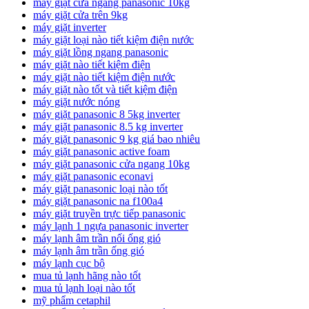
máy giặt cửa ngang panasonic 10kg
máy giặt cửa trên 9kg
máy giặt inverter
máy giặt loại nào tiết kiệm điện nước
máy giặt lồng ngang panasonic
máy giặt nào tiết kiệm điện
máy giặt nào tiết kiệm điện nước
máy giặt nào tốt và tiết kiệm điện
máy giặt nước nóng
máy giặt panasonic 8 5kg inverter
máy giặt panasonic 8.5 kg inverter
máy giặt panasonic 9 kg giá bao nhiêu
máy giặt panasonic active foam
máy giặt panasonic cửa ngang 10kg
máy giặt panasonic econavi
máy giặt panasonic loại nào tốt
máy giặt panasonic na f100a4
máy giặt truyền trực tiếp panasonic
máy lạnh 1 ngựa panasonic inverter
máy lạnh âm trần nối ống gió
máy lạnh âm trần ống gió
máy lạnh cục bộ
mua tủ lạnh hãng nào tốt
mua tủ lạnh loại nào tốt
mỹ phẩm cetaphil