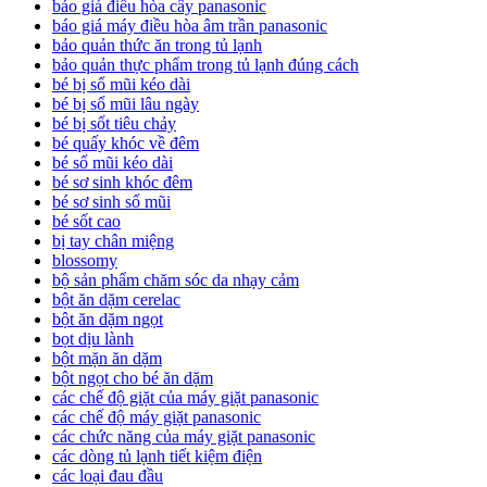
báo giá điều hòa cây panasonic
báo giá máy điều hòa âm trần panasonic
bảo quản thức ăn trong tủ lạnh
bảo quản thực phẩm trong tủ lạnh đúng cách
bé bị sổ mũi kéo dài
bé bị sổ mũi lâu ngày
bé bị sốt tiêu chảy
bé quấy khóc về đêm
bé sổ mũi kéo dài
bé sơ sinh khóc đêm
bé sơ sinh sổ mũi
bé sốt cao
bị tay chân miệng
blossomy
bộ sản phẩm chăm sóc da nhạy cảm
bột ăn dặm cerelac
bột ăn dặm ngọt
bọt dịu lành
bột mặn ăn dặm
bột ngọt cho bé ăn dặm
các chế độ giặt của máy giặt panasonic
các chế độ máy giặt panasonic
các chức năng của máy giặt panasonic
các dòng tủ lạnh tiết kiệm điện
các loại đau đầu