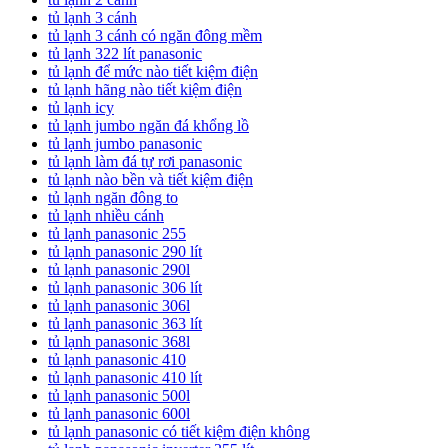
tủ lạnh 3 cánh
tủ lạnh 3 cánh có ngăn đông mềm
tủ lạnh 322 lít panasonic
tủ lạnh để mức nào tiết kiệm điện
tủ lạnh hãng nào tiết kiệm điện
tủ lạnh icy
tủ lạnh jumbo ngăn đá khổng lồ
tủ lạnh jumbo panasonic
tủ lạnh làm đá tự rơi panasonic
tủ lạnh nào bền và tiết kiệm điện
tủ lạnh ngăn đông to
tủ lạnh nhiều cánh
tủ lạnh panasonic 255
tủ lạnh panasonic 290 lít
tủ lạnh panasonic 290l
tủ lạnh panasonic 306 lít
tủ lạnh panasonic 306l
tủ lạnh panasonic 363 lít
tủ lạnh panasonic 368l
tủ lạnh panasonic 410
tủ lạnh panasonic 410 lít
tủ lạnh panasonic 500l
tủ lạnh panasonic 600l
tủ lạnh panasonic có tiết kiệm điện không