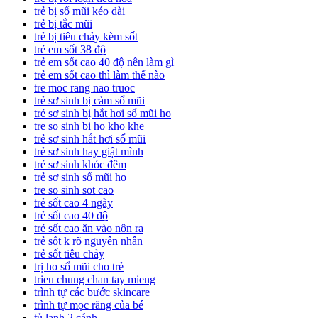
trẻ bị sổ mũi kéo dài
trẻ bị tắc mũi
trẻ bị tiêu chảy kèm sốt
trẻ em sốt 38 độ
trẻ em sốt cao 40 độ nên làm gì
trẻ em sốt cao thì làm thế nào
tre moc rang nao truoc
trẻ sơ sinh bị cảm sổ mũi
trẻ sơ sinh bị hắt hơi sổ mũi ho
tre so sinh bi ho kho khe
trẻ sơ sinh hắt hơi sổ mũi
trẻ sơ sinh hay giật mình
trẻ sơ sinh khóc đêm
trẻ sơ sinh sổ mũi ho
tre so sinh sot cao
trẻ sốt cao 4 ngày
trẻ sốt cao 40 độ
trẻ sốt cao ăn vào nôn ra
trẻ sốt k rõ nguyên nhân
trẻ sốt tiêu chảy
trị ho sổ mũi cho trẻ
trieu chung chan tay mieng
trình tự các bước skincare
trình tự mọc răng của bé
tủ lạnh 2 cánh