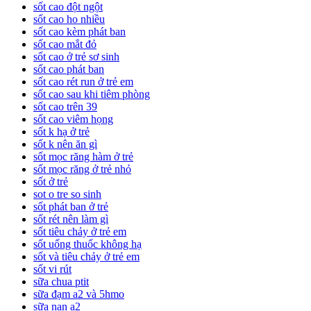
sốt cao đột ngột
sốt cao ho nhiều
sốt cao kèm phát ban
sốt cao mắt đỏ
sốt cao ở trẻ sơ sinh
sốt cao phát ban
sốt cao rét run ở trẻ em
sốt cao sau khi tiêm phòng
sốt cao trên 39
sốt cao viêm họng
sốt k hạ ở trẻ
sốt k nên ăn gì
sốt mọc răng hàm ở trẻ
sốt mọc răng ở trẻ nhỏ
sốt ở trẻ
sot o tre so sinh
sốt phát ban ở trẻ
sốt rét nên làm gì
sốt tiêu chảy ở trẻ em
sốt uống thuốc không hạ
sốt và tiêu chảy ở trẻ em
sốt vi rút
sữa chua ptit
sữa đạm a2 và 5hmo
sữa nan a2