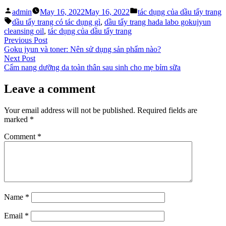
Posted
Posted
admin
May 16, 2022
May 16, 2022
tác dụng của dầu tẩy trang
by
in
Tags:
dầu tẩy trang có tác dụng gì
,
dầu tẩy trang hada labo gokujyun
cleansing oil
,
tác dụng của dầu tẩy trang
Post
Previous
Previous Post
post:
Goku jyun và toner: Nên sử dụng sản phẩm nào?
navigation
Next
Next Post
post:
Cẩm nang dưỡng da toàn thân sau sinh cho mẹ bỉm sữa
Leave a comment
Your email address will not be published.
Required fields are
marked
*
Comment
*
Name
*
Email
*