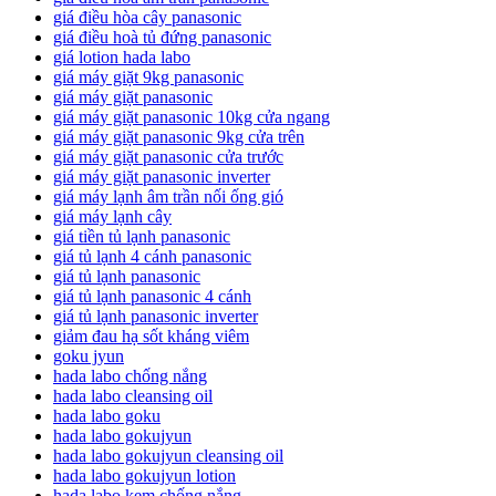
giá điều hòa cây panasonic
giá điều hoà tủ đứng panasonic
giá lotion hada labo
giá máy giặt 9kg panasonic
giá máy giặt panasonic
giá máy giặt panasonic 10kg cửa ngang
giá máy giặt panasonic 9kg cửa trên
giá máy giặt panasonic cửa trước
giá máy giặt panasonic inverter
giá máy lạnh âm trần nối ống gió
giá máy lạnh cây
giá tiền tủ lạnh panasonic
giá tủ lạnh 4 cánh panasonic
giá tủ lạnh panasonic
giá tủ lạnh panasonic 4 cánh
giá tủ lạnh panasonic inverter
giảm đau hạ sốt kháng viêm
goku jyun
hada labo chống nắng
hada labo cleansing oil
hada labo goku
hada labo gokujyun
hada labo gokujyun cleansing oil
hada labo gokujyun lotion
hada labo kem chống nắng