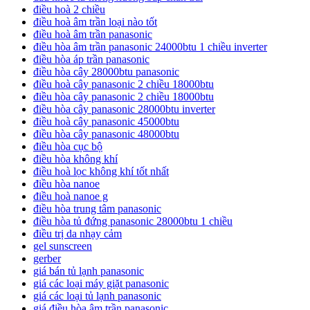
điều hoà 2 chiều
điều hoà âm trần loại nào tốt
điều hoà âm trần panasonic
điều hòa âm trần panasonic 24000btu 1 chiều inverter
điều hòa áp trần panasonic
điều hòa cây 28000btu panasonic
điều hoà cây panasonic 2 chiều 18000btu
điều hòa cây panasonic 2 chiều 18000btu
điều hòa cây panasonic 28000btu inverter
điều hoà cây panasonic 45000btu
điều hòa cây panasonic 48000btu
điều hòa cục bộ
điều hòa không khí
điều hoà lọc không khí tốt nhất
điều hòa nanoe
điều hoà nanoe g
điều hòa trung tâm panasonic
điều hòa tủ đứng panasonic 28000btu 1 chiều
điều trị da nhạy cảm
gel sunscreen
gerber
giá bán tủ lạnh panasonic
giá các loại máy giặt panasonic
giá các loại tủ lạnh panasonic
giá điều hòa âm trần panasonic