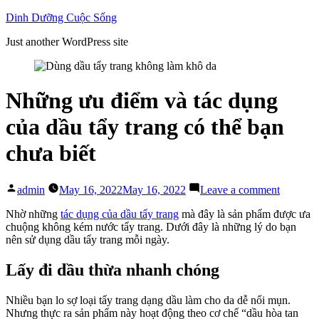
Skip
Dinh Dưỡng Cuộc Sống
to
Just another WordPress site
content
Những ưu điểm và tác dụng
của dầu tẩy trang có thể bạn
chưa biết
Posted
on
admin
May 16, 2022
May 16, 2022
Leave a comment
by
Những
ưu
Nhờ những
tác dụng của dầu tẩy trang
mà đây là sản phẩm được ưa
điểm
chuộng không kém nước tẩy trang. Dưới đây là những lý do bạn
và
nên sử dụng dầu tẩy trang mỗi ngày.
tác
dụng
Lấy đi dầu thừa nhanh chóng
của
dầu
Nhiều bạn lo sợ loại tẩy trang dạng dầu làm cho da dễ nổi mụn.
tẩy
Nhưng thực ra sản phẩm này hoạt động theo cơ chế “dầu hòa tan
trang