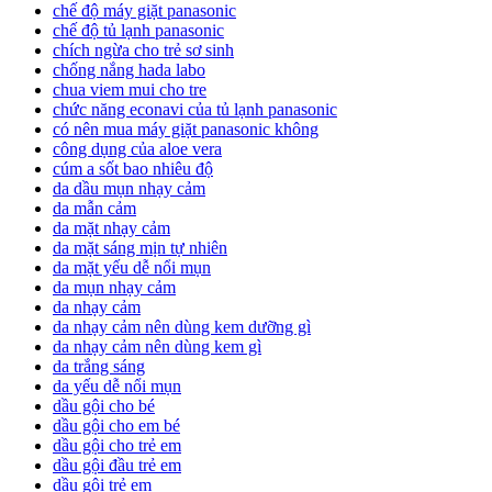
chế độ máy giặt panasonic
chế độ tủ lạnh panasonic
chích ngừa cho trẻ sơ sinh
chống nắng hada labo
chua viem mui cho tre
chức năng econavi của tủ lạnh panasonic
có nên mua máy giặt panasonic không
công dụng của aloe vera
cúm a sốt bao nhiêu độ
da dầu mụn nhạy cảm
da mẫn cảm
da mặt nhạy cảm
da mặt sáng mịn tự nhiên
da mặt yếu dễ nổi mụn
da mụn nhạy cảm
da nhạy cảm
da nhạy cảm nên dùng kem dưỡng gì
da nhạy cảm nên dùng kem gì
da trắng sáng
da yếu dễ nổi mụn
dầu gội cho bé
dầu gội cho em bé
dầu gội cho trẻ em
dầu gội đầu trẻ em
dầu gội trẻ em