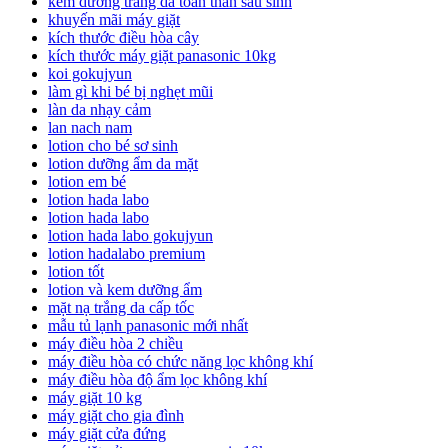
kem dưỡng trắng da toàn thân sau sinh
khuyến mãi máy giặt
kích thước điều hòa cây
kích thước máy giặt panasonic 10kg
koi gokujyun
làm gì khi bé bị nghẹt mũi
làn da nhạy cảm
lan nach nam
lotion cho bé sơ sinh
lotion dưỡng ẩm da mặt
lotion em bé
lotion hada labo
lotion hada labo
lotion hada labo gokujyun
lotion hadalabo premium
lotion tốt
lotion và kem dưỡng ẩm
mặt nạ trắng da cấp tốc
mẫu tủ lạnh panasonic mới nhất
máy điều hòa 2 chiều
máy điều hòa có chức năng lọc không khí
máy điều hòa độ ẩm lọc không khí
máy giặt 10 kg
máy giặt cho gia đình
máy giặt cửa đứng