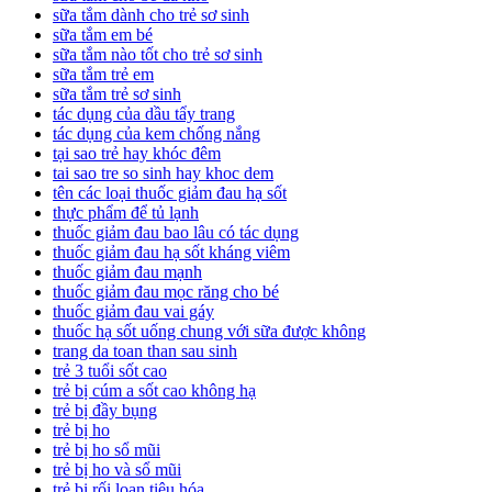
sữa tắm dành cho trẻ sơ sinh
sữa tắm em bé
sữa tắm nào tốt cho trẻ sơ sinh
sữa tắm trẻ em
sữa tắm trẻ sơ sinh
tác dụng của dầu tẩy trang
tác dụng của kem chống nắng
tại sao trẻ hay khóc đêm
tai sao tre so sinh hay khoc dem
tên các loại thuốc giảm đau hạ sốt
thực phẩm để tủ lạnh
thuốc giảm đau bao lâu có tác dụng
thuốc giảm đau hạ sốt kháng viêm
thuốc giảm đau mạnh
thuốc giảm đau mọc răng cho bé
thuốc giảm đau vai gáy
thuốc hạ sốt uống chung với sữa được không
trang da toan than sau sinh
trẻ 3 tuổi sốt cao
trẻ bị cúm a sốt cao không hạ
trẻ bị đầy bụng
trẻ bị ho
trẻ bị ho sổ mũi
trẻ bị ho và sổ mũi
trẻ bị rối loạn tiêu hóa