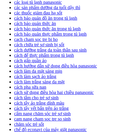
các loại tủ lạnh panasonic
các sản phẩm dưỡng da tuổi dậy thì
các thuốc giảm đau hạ sốt
cách bảo quản đồ ăn trong tủ lạnh
cách bảo quản thức ăn
cách bảo quản thức ăn trong tủ lạnh
cách bảo quản thực phẩm trong tủ lạnh
cach cham soc tre bi ho
cách chữa trẻ sơ sinh bị sốt
cách dưỡng trắng da toàn thân sau sinh
cách để thực phẩm trong tủ lạnh
cách gấp quần áo
cách hướng dẫn sử dụng điều hòa panasonic
cách làm da mặt sáng mịn
cách làm sạch áo trắng
cách làm trắng sáng da mặt
cách pha sữa nan
cách sử dụng điều hòa hai chiều panasonic
cách tắm cho trẻ sơ sinh
cách tẩy áo trắng dính màu
cách tẩy vết bẩn trên áo trắng
cẩm nang chăm sóc trẻ sơ sinh
cam nang cham soc tre so sinh
chăm sóc trẻ sốt
chế độ econavi của máy giặt panasonic