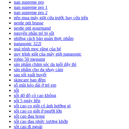
nan supreme pro
nan supreme pro 1
nan supreme pro 2
nên mua máy giặt cửa trước hay cửa trên
nestle ptit brasse
nestle ptit gourmand
nguyên nhân trẻ bị sốt
những cách bảo quản thực phẩm
panasonic 322l
quá trình mọc răng của bé
quy trình giặt của máy giặt panasonic
rohto 50 megumi
sản phẩm chăm sóc da tuổi dậy thì
sản phẩm cho da nhạy cảm
sau sốt xuất huyết
skincare ban đêm
sổ mũi kéo dài ở trẻ em
sốt
sốt 40 độ có cao không
sốt 5 ngày liền
sốt cao co giật có ảnh hưởng gì
sốt cao co giật ở người lớn
sốt cao đau họng
sốt cao đau nhức xương khớp
sốt cao đi ngoài