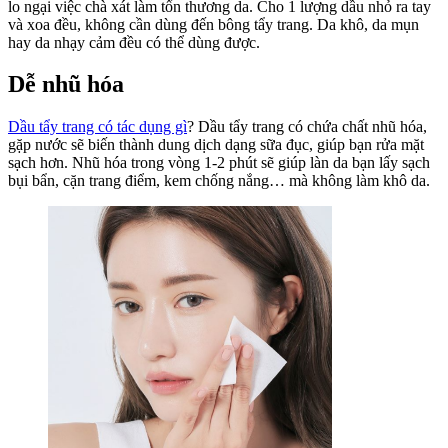
lo ngại việc chà xát làm tổn thương da. Cho 1 lượng dầu nhỏ ra tay
và xoa đều, không cần dùng đến bông tẩy trang. Da khô, da mụn
hay da nhạy cảm đều có thể dùng được.
Dễ nhũ hóa
Dầu tẩy trang có tác dụng gì
? Dầu tẩy trang có chứa chất nhũ hóa,
gặp nước sẽ biến thành dung dịch dạng sữa đục, giúp bạn rửa mặt
sạch hơn. Nhũ hóa trong vòng 1-2 phút sẽ giúp làn da bạn lấy sạch
bụi bẩn, cặn trang điểm, kem chống nắng… mà không làm khô da.