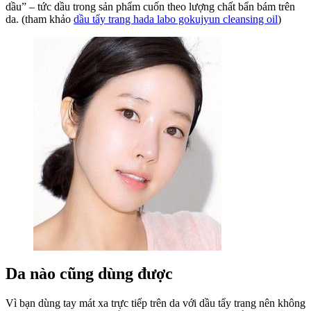
dầu” – tức dầu trong sản phẩm cuốn theo lượng chất bẩn bám trên
có
da. (tham khảo
dầu tẩy trang hada labo gokujyun cleansing oil
)
thể
bạn
chưa
biết
Da nào cũng dùng được
Vì bạn dùng tay mát xa trực tiếp trên da với dầu tẩy trang nên không