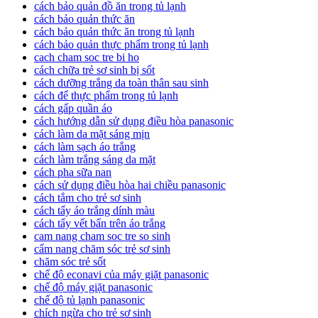
cách bảo quản đồ ăn trong tủ lạnh
cách bảo quản thức ăn
cách bảo quản thức ăn trong tủ lạnh
cách bảo quản thực phẩm trong tủ lạnh
cach cham soc tre bi ho
cách chữa trẻ sơ sinh bị sốt
cách dưỡng trắng da toàn thân sau sinh
cách để thực phẩm trong tủ lạnh
cách gấp quần áo
cách hướng dẫn sử dụng điều hòa panasonic
cách làm da mặt sáng mịn
cách làm sạch áo trắng
cách làm trắng sáng da mặt
cách pha sữa nan
cách sử dụng điều hòa hai chiều panasonic
cách tắm cho trẻ sơ sinh
cách tẩy áo trắng dính màu
cách tẩy vết bẩn trên áo trắng
cam nang cham soc tre so sinh
cẩm nang chăm sóc trẻ sơ sinh
chăm sóc trẻ sốt
chế độ econavi của máy giặt panasonic
chế độ máy giặt panasonic
chế độ tủ lạnh panasonic
chích ngừa cho trẻ sơ sinh