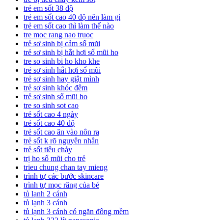
trẻ em sốt 38 độ
trẻ em sốt cao 40 độ nên làm gì
trẻ em sốt cao thì làm thế nào
tre moc rang nao truoc
trẻ sơ sinh bị cảm sổ mũi
trẻ sơ sinh bị hắt hơi sổ mũi ho
tre so sinh bi ho kho khe
trẻ sơ sinh hắt hơi sổ mũi
trẻ sơ sinh hay giật mình
trẻ sơ sinh khóc đêm
trẻ sơ sinh sổ mũi ho
tre so sinh sot cao
trẻ sốt cao 4 ngày
trẻ sốt cao 40 độ
trẻ sốt cao ăn vào nôn ra
trẻ sốt k rõ nguyên nhân
trẻ sốt tiêu chảy
trị ho sổ mũi cho trẻ
trieu chung chan tay mieng
trình tự các bước skincare
trình tự mọc răng của bé
tủ lạnh 2 cánh
tủ lạnh 3 cánh
tủ lạnh 3 cánh có ngăn đông mềm