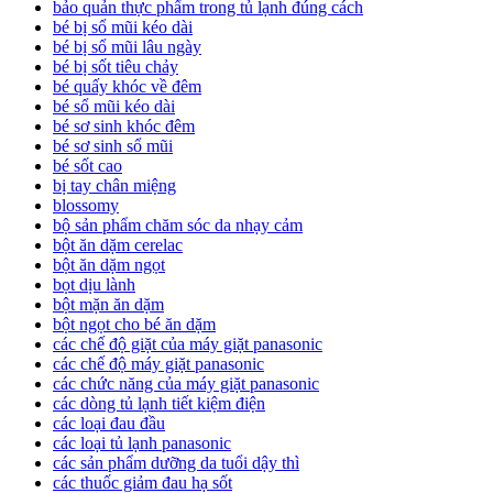
bảo quản thực phẩm trong tủ lạnh đúng cách
bé bị sổ mũi kéo dài
bé bị sổ mũi lâu ngày
bé bị sốt tiêu chảy
bé quấy khóc về đêm
bé sổ mũi kéo dài
bé sơ sinh khóc đêm
bé sơ sinh sổ mũi
bé sốt cao
bị tay chân miệng
blossomy
bộ sản phẩm chăm sóc da nhạy cảm
bột ăn dặm cerelac
bột ăn dặm ngọt
bọt dịu lành
bột mặn ăn dặm
bột ngọt cho bé ăn dặm
các chế độ giặt của máy giặt panasonic
các chế độ máy giặt panasonic
các chức năng của máy giặt panasonic
các dòng tủ lạnh tiết kiệm điện
các loại đau đầu
các loại tủ lạnh panasonic
các sản phẩm dưỡng da tuổi dậy thì
các thuốc giảm đau hạ sốt