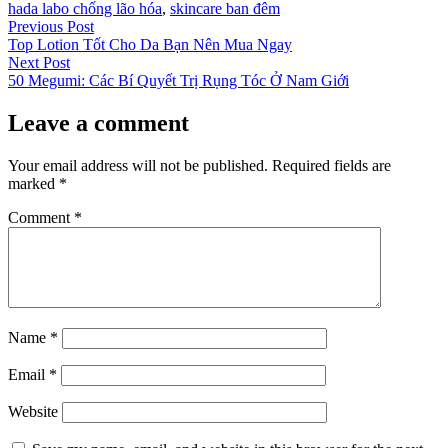
hada labo chống lão hóa
,
skincare ban đêm
Post
Previous
Previous Post
post:
Top Lotion Tốt Cho Da Bạn Nên Mua Ngay
navigation
Next
Next Post
post:
50 Megumi: Các Bí Quyết Trị Rụng Tóc Ở Nam Giới
Leave a comment
Your email address will not be published.
Required fields are
marked
*
Comment
*
Name
*
Email
*
Website