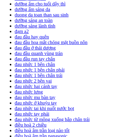
dưỡng ẩm cho tuổi dậy thì
dưỡng ẩm sáng da
duong da toan than sau sinh
dưỡng sáng an toàn
dưỡng sáng lành tính
đạm a2
đau đầu hay quên
đau đầu hoa mắt chóng mặt buồn nôn
đau đầu ở thái dương
đau đầu quanh vùng trán
đau đầu run tay chân
đau nhức 1 bên chân
đau nhức 1 bên chân phải
đau nhức 1 bên chân trái
đau nhức 2 bên vai
đau nhức hai cánh tay
đau nhức lưng
đau nhức mu bàn tay
đau nhức ở khuỷu tay
đau nhức tai khi nuốt nước bọt
đau nhức tay phải
đau nhức từ mông xuống bắp chân trái
điều hoà 2 chiều
điều hoà âm trần loại nào tốt
điều hoà âm trần panasonic