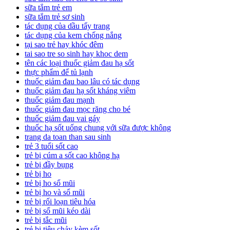
sữa tắm trẻ em
sữa tắm trẻ sơ sinh
tác dụng của dầu tẩy trang
tác dụng của kem chống nắng
tại sao trẻ hay khóc đêm
tai sao tre so sinh hay khoc dem
tên các loại thuốc giảm đau hạ sốt
thực phẩm để tủ lạnh
thuốc giảm đau bao lâu có tác dụng
thuốc giảm đau hạ sốt kháng viêm
thuốc giảm đau mạnh
thuốc giảm đau mọc răng cho bé
thuốc giảm đau vai gáy
thuốc hạ sốt uống chung với sữa được không
trang da toan than sau sinh
trẻ 3 tuổi sốt cao
trẻ bị cúm a sốt cao không hạ
trẻ bị đầy bụng
trẻ bị ho
trẻ bị ho sổ mũi
trẻ bị ho và sổ mũi
trẻ bị rối loạn tiêu hóa
trẻ bị sổ mũi kéo dài
trẻ bị tắc mũi
trẻ bị tiêu chảy kèm sốt