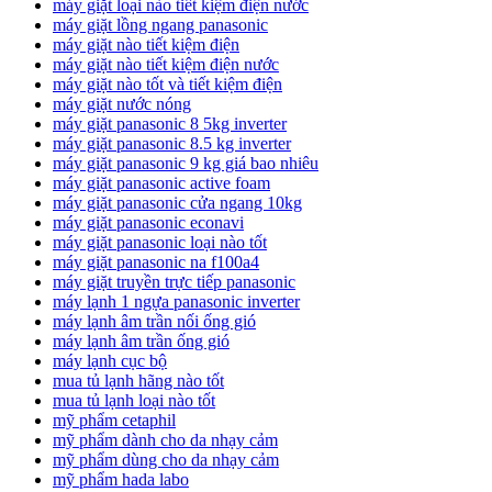
máy giặt loại nào tiết kiệm điện nước
máy giặt lồng ngang panasonic
máy giặt nào tiết kiệm điện
máy giặt nào tiết kiệm điện nước
máy giặt nào tốt và tiết kiệm điện
máy giặt nước nóng
máy giặt panasonic 8 5kg inverter
máy giặt panasonic 8.5 kg inverter
máy giặt panasonic 9 kg giá bao nhiêu
máy giặt panasonic active foam
máy giặt panasonic cửa ngang 10kg
máy giặt panasonic econavi
máy giặt panasonic loại nào tốt
máy giặt panasonic na f100a4
máy giặt truyền trực tiếp panasonic
máy lạnh 1 ngựa panasonic inverter
máy lạnh âm trần nối ống gió
máy lạnh âm trần ống gió
máy lạnh cục bộ
mua tủ lạnh hãng nào tốt
mua tủ lạnh loại nào tốt
mỹ phẩm cetaphil
mỹ phẩm dành cho da nhạy cảm
mỹ phẩm dùng cho da nhạy cảm
mỹ phẩm hada labo