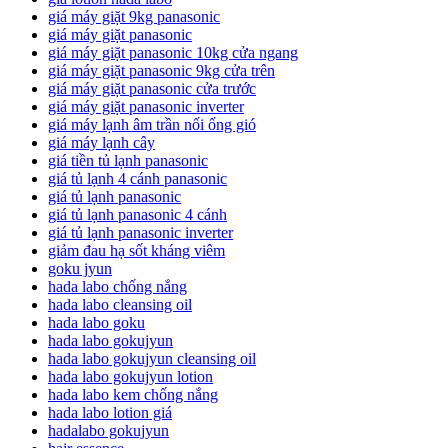
giá máy giặt 9kg panasonic
giá máy giặt panasonic
giá máy giặt panasonic 10kg cửa ngang
giá máy giặt panasonic 9kg cửa trên
giá máy giặt panasonic cửa trước
giá máy giặt panasonic inverter
giá máy lạnh âm trần nối ống gió
giá máy lạnh cây
giá tiền tủ lạnh panasonic
giá tủ lạnh 4 cánh panasonic
giá tủ lạnh panasonic
giá tủ lạnh panasonic 4 cánh
giá tủ lạnh panasonic inverter
giảm đau hạ sốt kháng viêm
goku jyun
hada labo chống nắng
hada labo cleansing oil
hada labo goku
hada labo gokujyun
hada labo gokujyun cleansing oil
hada labo gokujyun lotion
hada labo kem chống nắng
hada labo lotion giá
hadalabo gokujyun