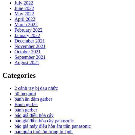
July 2022
June 2022
May 2022
April 2022
March 2022
February 2022
January 2022
December 2021
November 2021
October 2021
September 2021
August 2021
Categories
2 cánh tay bị đau nhức
50 megumi
bánh ăn dặm gerber
Banh gerber
bánh gerber
báo giá điều hòa cây
báo giá điều hòa cây panasonic
báo giá máy điều hòa âm trần panasonic
bảo quản thức ăn trong tủ lạnh