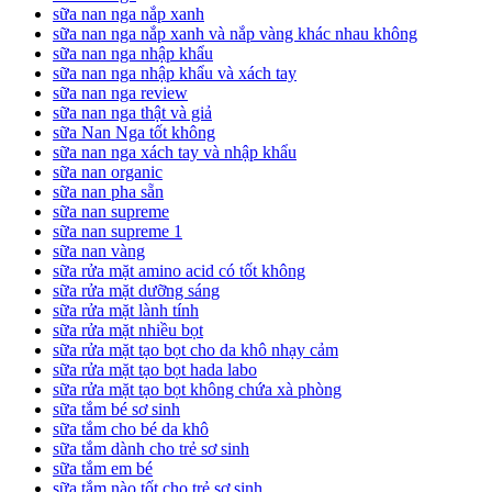
sữa nan nga nắp xanh
sữa nan nga nắp xanh và nắp vàng khác nhau không
sữa nan nga nhập khẩu
sữa nan nga nhập khẩu và xách tay
sữa nan nga review
sữa nan nga thật và giả
sữa Nan Nga tốt không
sữa nan nga xách tay và nhập khẩu
sữa nan organic
sữa nan pha sẵn
sữa nan supreme
sữa nan supreme 1
sữa nan vàng
sữa rửa mặt amino acid có tốt không
sữa rửa mặt dưỡng sáng
sữa rửa mặt lành tính
sữa rửa mặt nhiều bọt
sữa rửa mặt tạo bọt cho da khô nhạy cảm
sữa rửa mặt tạo bọt hada labo
sữa rửa mặt tạo bọt không chứa xà phòng
sữa tắm bé sơ sinh
sữa tắm cho bé da khô
sữa tắm dành cho trẻ sơ sinh
sữa tắm em bé
sữa tắm nào tốt cho trẻ sơ sinh