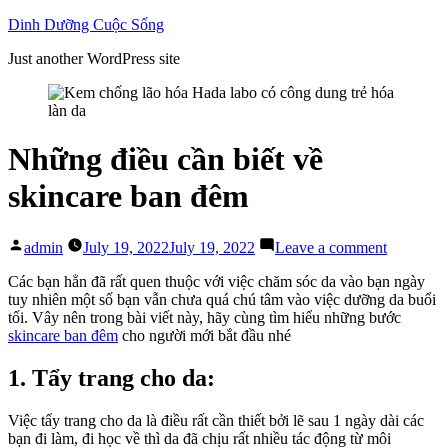
Skip
Dinh Dưỡng Cuộc Sống
to
Just another WordPress site
content
Những điều cần biết về
skincare ban đêm
Posted
on
admin
July 19, 2022
July 19, 2022
Leave a comment
by
Những
điều
Các bạn hẳn đã rất quen thuộc với việc chăm sóc da vào bạn ngày
cần
tuy nhiên một số bạn vẫn chưa quá chú tâm vào việc dưỡng da buổi
biết
tối. Vây nên trong bài viết này, hãy cùng tìm hiểu những bước
về
skincare ban đêm
cho người mới bắt đầu nhé
skincare
ban
1. Tẩy trang cho da:
đêm
Việc tẩy trang cho da là điều rất cần thiết bởi lẽ sau 1 ngày dài các
bạn đi làm, đi học về thì da đã chịu rất nhiều tác động từ môi