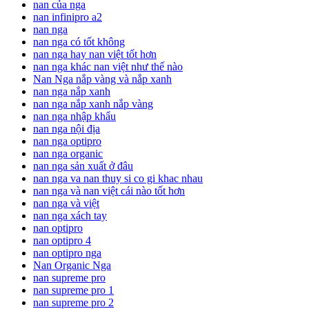
nan của nga
nan infinipro a2
nan nga
nan nga có tốt không
nan nga hay nan việt tốt hơn
nan nga khác nan việt như thế nào
Nan Nga nắp vàng và nắp xanh
nan nga nắp xanh
nan nga nắp xanh nắp vàng
nan nga nhập khẩu
nan nga nội địa
nan nga optipro
nan nga organic
nan nga sản xuất ở đâu
nan nga va nan thuy si co gi khac nhau
nan nga và nan việt cái nào tốt hơn
nan nga và việt
nan nga xách tay
nan optipro
nan optipro 4
nan optipro nga
Nan Organic Nga
nan supreme pro
nan supreme pro 1
nan supreme pro 2