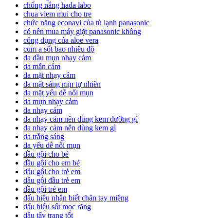
chống nắng hada labo
chua viem mui cho tre
chức năng econavi của tủ lạnh panasonic
có nên mua máy giặt panasonic không
công dụng của aloe vera
cúm a sốt bao nhiêu độ
da dầu mụn nhạy cảm
da mẫn cảm
da mặt nhạy cảm
da mặt sáng mịn tự nhiên
da mặt yếu dễ nổi mụn
da mụn nhạy cảm
da nhạy cảm
da nhạy cảm nên dùng kem dưỡng gì
da nhạy cảm nên dùng kem gì
da trắng sáng
da yếu dễ nổi mụn
dầu gội cho bé
dầu gội cho em bé
dầu gội cho trẻ em
dầu gội đầu trẻ em
dầu gội trẻ em
dấu hiệu nhận biết chân tay miệng
dấu hiệu sốt mọc răng
dầu tẩy trang tốt