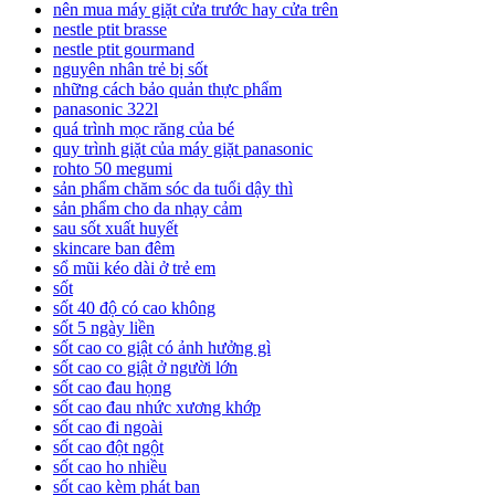
nên mua máy giặt cửa trước hay cửa trên
nestle ptit brasse
nestle ptit gourmand
nguyên nhân trẻ bị sốt
những cách bảo quản thực phẩm
panasonic 322l
quá trình mọc răng của bé
quy trình giặt của máy giặt panasonic
rohto 50 megumi
sản phẩm chăm sóc da tuổi dậy thì
sản phẩm cho da nhạy cảm
sau sốt xuất huyết
skincare ban đêm
sổ mũi kéo dài ở trẻ em
sốt
sốt 40 độ có cao không
sốt 5 ngày liền
sốt cao co giật có ảnh hưởng gì
sốt cao co giật ở người lớn
sốt cao đau họng
sốt cao đau nhức xương khớp
sốt cao đi ngoài
sốt cao đột ngột
sốt cao ho nhiều
sốt cao kèm phát ban