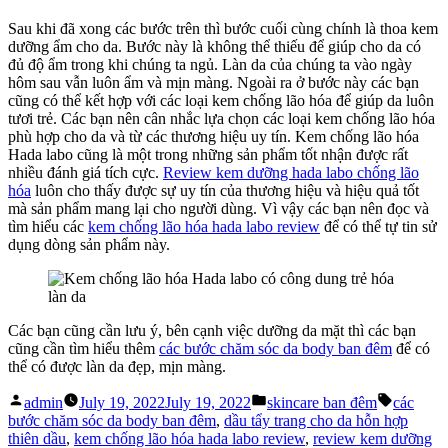
Sau khi đã xong các bước trên thì bước cuối cùng chính là thoa kem
dưỡng ẩm cho da. Bước này là không thể thiếu để giúp cho da có
đủ độ ẩm trong khi chúng ta ngủ. Làn da của chúng ta vào ngày
hôm sau vẫn luôn ẩm và mịn màng. Ngoài ra ở bước này các bạn
cũng có thể kết hợp với các loại kem chống lão hóa để giúp da luôn
tươi trẻ. Các bạn nên cân nhắc lựa chọn các loại kem chống lão hóa
phù hợp cho da và từ các thương hiệu uy tín. Kem chống lão hóa
Hada labo cũng là một trong những sản phẩm tốt nhận được rất
nhiều đánh giá tích cực.
Review kem dưỡng hada labo chống lão
hóa
luôn cho thấy được sự uy tín của thương hiệu và hiệu quả tốt
mà sản phẩm mang lại cho người dùng. Vì vậy các bạn nên đọc và
tìm hiểu các
kem chống lão hóa hada labo review
để có thể tự tin sử
dụng dòng sản phẩm này.
Các bạn cũng cần lưu ý, bên cạnh việc dưỡng da mặt thì các bạn
cũng cần tìm hiểu thêm
các bước chăm sóc da body ban đêm
để có
thể có được làn da đẹp, mịn màng.
Posted
Posted
Tags:
admin
July 19, 2022
July 19, 2022
skincare ban đêm
các
by
in
bước chăm sóc da body ban đêm
,
dầu tẩy trang cho da hỗn hợp
thiên dầu
,
kem chống lão hóa hada labo review
,
review kem dưỡng