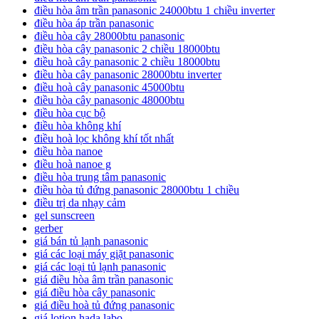
điều hòa âm trần panasonic 24000btu 1 chiều inverter
điều hòa áp trần panasonic
điều hòa cây 28000btu panasonic
điều hòa cây panasonic 2 chiều 18000btu
điều hoà cây panasonic 2 chiều 18000btu
điều hòa cây panasonic 28000btu inverter
điều hoà cây panasonic 45000btu
điều hòa cây panasonic 48000btu
điều hòa cục bộ
điều hòa không khí
điều hoà lọc không khí tốt nhất
điều hòa nanoe
điều hoà nanoe g
điều hòa trung tâm panasonic
điều hòa tủ đứng panasonic 28000btu 1 chiều
điều trị da nhạy cảm
gel sunscreen
gerber
giá bán tủ lạnh panasonic
giá các loại máy giặt panasonic
giá các loại tủ lạnh panasonic
giá điều hòa âm trần panasonic
giá điều hòa cây panasonic
giá điều hoà tủ đứng panasonic
giá lotion hada labo