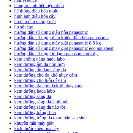
hair essence
hãng tủ lạnh tiết kiệm điện
hệ thống điều hòa multi
hình ảnh điều hòa cây
ho đau đầu chóng mặt
ho sốt cao
hướng dẫn sử dụng điều hòa panasonic
hướng dẫn sử dụng điều khiển điều hòa panasonic
hướng dẫn sử dụng máy giặt panasonic 8.5 kg
hướng dẫn sử dụng máy giặt panasonic eco aquabeat
hướng dẫn sử dụng tủ lạnh panasonic nội địa
kem chống nắng hada labo
kem dưỡng ẩm da hỗn hợp
kem dưỡng ẩm làm sáng da
kem dưỡng cho da khô nhạy cảm
kem dưỡng cho tuổi dậy thì
kem dưỡng da cho da khô nhạy cảm
kem dưỡng hada labo
kem dưỡng sáng da
kem dưỡng sáng da lành tính
kem dưỡng sáng da nào tốt
kem dưỡng trắng d-na
kem dưỡng trắng da toàn thân sau sinh
khuyến mãi máy giặt
kích thước điều hòa cây