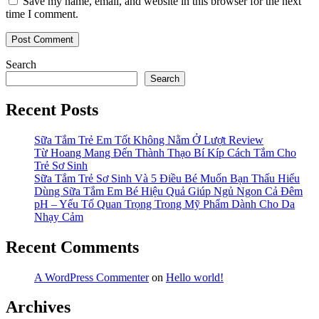
Save my name, email, and website in this browser for the next
time I comment.
Search
Search
Recent Posts
Sữa Tắm Trẻ Em Tốt Không Nằm Ở Lượt Review
Từ Hoang Mang Đến Thành Thạo Bí Kíp Cách Tắm Cho
Trẻ Sơ Sinh
Sữa Tắm Trẻ Sơ Sinh Và 5 Điều Bé Muốn Bạn Thấu Hiểu
Dùng Sữa Tắm Em Bé Hiệu Quả Giúp Ngủ Ngon Cả Đêm
pH – Yếu Tố Quan Trọng Trong Mỹ Phẩm Dành Cho Da
Nhạy Cảm
Recent Comments
A WordPress Commenter
on
Hello world!
Archives