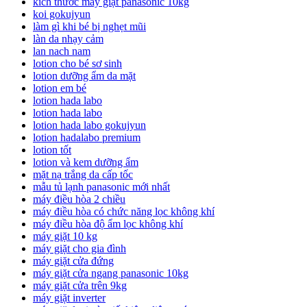
kích thước máy giặt panasonic 10kg
koi gokujyun
làm gì khi bé bị nghẹt mũi
làn da nhạy cảm
lan nach nam
lotion cho bé sơ sinh
lotion dưỡng ẩm da mặt
lotion em bé
lotion hada labo
lotion hada labo
lotion hada labo gokujyun
lotion hadalabo premium
lotion tốt
lotion và kem dưỡng ẩm
mặt nạ trắng da cấp tốc
mẫu tủ lạnh panasonic mới nhất
máy điều hòa 2 chiều
máy điều hòa có chức năng lọc không khí
máy điều hòa độ ẩm lọc không khí
máy giặt 10 kg
máy giặt cho gia đình
máy giặt cửa đứng
máy giặt cửa ngang panasonic 10kg
máy giặt cửa trên 9kg
máy giặt inverter