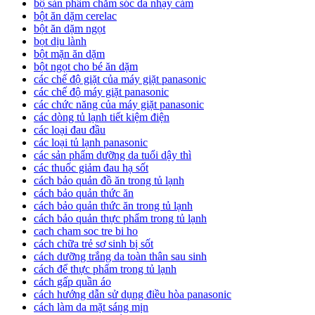
bộ sản phẩm chăm sóc da nhạy cảm
bột ăn dặm cerelac
bột ăn dặm ngọt
bọt dịu lành
bột mặn ăn dặm
bột ngọt cho bé ăn dặm
các chế độ giặt của máy giặt panasonic
các chế độ máy giặt panasonic
các chức năng của máy giặt panasonic
các dòng tủ lạnh tiết kiệm điện
các loại đau đầu
các loại tủ lạnh panasonic
các sản phẩm dưỡng da tuổi dậy thì
các thuốc giảm đau hạ sốt
cách bảo quản đồ ăn trong tủ lạnh
cách bảo quản thức ăn
cách bảo quản thức ăn trong tủ lạnh
cách bảo quản thực phẩm trong tủ lạnh
cach cham soc tre bi ho
cách chữa trẻ sơ sinh bị sốt
cách dưỡng trắng da toàn thân sau sinh
cách để thực phẩm trong tủ lạnh
cách gấp quần áo
cách hướng dẫn sử dụng điều hòa panasonic
cách làm da mặt sáng mịn