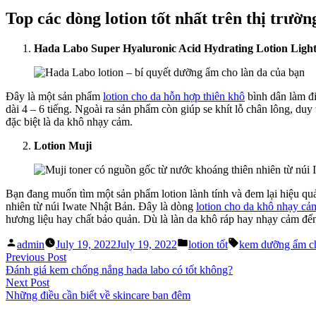
Top các dòng lotion tốt nhất trên thị trườn
Hada Labo Super Hyaluronic Acid Hydrating Lotion Ligh
Đây là một sản phẩm
lotion cho da hỗn hợp thiên khô
bình dân làm đi
dài 4 – 6 tiếng. Ngoài ra sản phẩm còn giúp se khít lỗ chân lông, du
đặc biệt là da khô nhạy cảm.
Lotion Muji
Bạn đang muốn tìm một sản phẩm lotion lành tính và đem lại hiệu q
nhiên từ núi Iwate Nhật Bản. Đây là dòng
lotion cho da khô nhạy cả
hương liệu hay chất bảo quản. Dù là làn da khô ráp hay nhạy cảm đế
Posted
Posted
Tags:
admin
July 19, 2022
July 19, 2022
lotion tốt
kem dưỡng ẩm c
by
in
Post
Previous
Previous Post
post:
Đánh giá kem chống nắng hada labo có tốt không?
navigation
Next
Next Post
post:
Những điều cần biết về skincare ban đêm