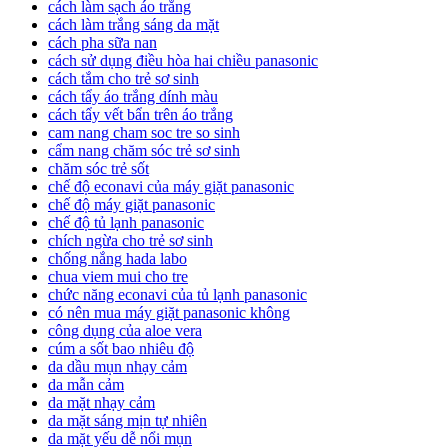
cách làm sạch áo trắng
cách làm trắng sáng da mặt
cách pha sữa nan
cách sử dụng điều hòa hai chiều panasonic
cách tắm cho trẻ sơ sinh
cách tẩy áo trắng dính màu
cách tẩy vết bẩn trên áo trắng
cam nang cham soc tre so sinh
cẩm nang chăm sóc trẻ sơ sinh
chăm sóc trẻ sốt
chế độ econavi của máy giặt panasonic
chế độ máy giặt panasonic
chế độ tủ lạnh panasonic
chích ngừa cho trẻ sơ sinh
chống nắng hada labo
chua viem mui cho tre
chức năng econavi của tủ lạnh panasonic
có nên mua máy giặt panasonic không
công dụng của aloe vera
cúm a sốt bao nhiêu độ
da dầu mụn nhạy cảm
da mẫn cảm
da mặt nhạy cảm
da mặt sáng mịn tự nhiên
da mặt yếu dễ nổi mụn