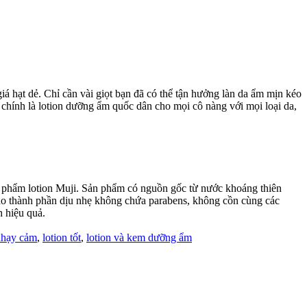
iá hạt dẻ. Chỉ cần vài giọt bạn đã có thể tận hưởng làn da ẩm mịn kéo
y chính là lotion dưỡng ẩm quốc dân cho mọi cô nàng với mọi loại da,
n phẩm lotion Muji. Sản phẩm có nguồn gốc từ nước khoáng thiên
vào thành phần dịu nhẹ không chứa parabens, không cồn cùng các
 hiệu quả.
 nhạy cảm
,
lotion tốt
,
lotion và kem dưỡng ẩm