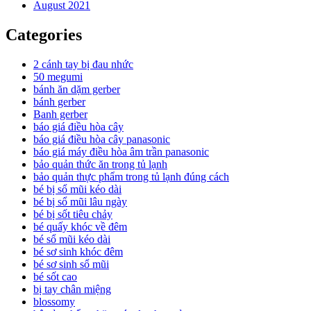
August 2021
Categories
2 cánh tay bị đau nhức
50 megumi
bánh ăn dặm gerber
bánh gerber
Banh gerber
báo giá điều hòa cây
báo giá điều hòa cây panasonic
báo giá máy điều hòa âm trần panasonic
bảo quản thức ăn trong tủ lạnh
bảo quản thực phẩm trong tủ lạnh đúng cách
bé bị sổ mũi kéo dài
bé bị sổ mũi lâu ngày
bé bị sốt tiêu chảy
bé quấy khóc về đêm
bé sổ mũi kéo dài
bé sơ sinh khóc đêm
bé sơ sinh sổ mũi
bé sốt cao
bị tay chân miệng
blossomy