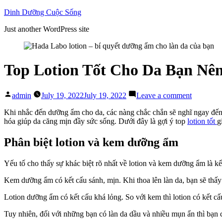
Skip
Dinh Dưỡng Cuộc Sống
to
Just another WordPress site
content
Top Lotion Tốt Cho Da Bạn Nê
Posted
on
admin
July 19, 2022
July 19, 2022
Leave a comment
by
Top
Lotion
Khi nhắc đến dưỡng ẩm cho da, các nàng chắc chắn sẽ nghĩ ngay đế
Tốt
hóa giúp da căng mịn đầy sức sống. Dưới đây là gợi ý top
lotion tốt
g
Cho
Da
Phân biệt lotion và kem dưỡng ẩm
Bạn
Nên
Yếu tố cho thấy sự khác biệt rõ nhất về lotion và kem dưỡng ẩm là k
Mua
Ngay
Kem dưỡng ẩm có kết cấu sánh, mịn. Khi thoa lên làn da, bạn sẽ thấ
Lotion dưỡng ẩm có kết cấu khá lỏng. So với kem thì lotion có kết c
Tuy nhiên, đối với những bạn có làn da dầu và nhiều mụn ẩn thì bạn