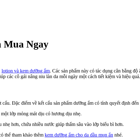
n Mua Ngay
n
lotion và kem dưỡng ẩm
. Các sản phẩm này có tác dụng cân bằng độ
iúp các cô gái nâng niu làn da mỗi ngày một cách tiết kiệm và hiệu quả
ết cấu. Đặc điểm về kết cấu sản phẩm dưỡng ẩm có tính quyết định đến 
y một lớp mỏng mát dịu có hương dịu nhẹ.
ấu nhẹ hơn, chứa nhiều nước giúp thấm sâu vào lớp biểu bì hơn.
 có thể tham khảo thêm
kem dưỡng ẩm cho da dầu mụn ẩn
nhé.