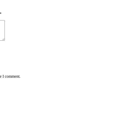
*
me I comment.