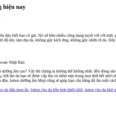
g hiện nay
t
ên đảo biết bao cô gái. Nó sở hữu nhiều công dụng tuyệt vời với mức g
y trì độ ẩm, làm dịu da, không gây kích ứng, không gây nhờn rít da. Đâ
uả dưỡng ẩm cao? Vậy thì chúng ta không thể không nhắc đến dòng sả
m
, bởi làn da bạn sẽ được cấp ẩm và mềm mịn trong mọi thời tiết nhờ 
n đâu, lotion dưỡng ẩm Muji cũng sẽ giúp bạn cân bằng độ ẩm một cách
ho da dầu mụn ẩn
,
lotion cho da hỗn hợp thiên khô
,
lotion cho da khô