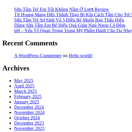
Sữa Tắm Trẻ Em Tốt Không Nằm Ở Lượt Review
Từ Hoang Mang Đến Thành Thạo Bí Kíp Cách Tắm Cho Trẻ 
Sữa Tắm Trẻ Sơ Sinh Và 5 Điều Bé Muốn Bạn Thấu Hiểu
Dùng Sữa Tắm Em Bé Hiệu Quả Giúp Ngủ Ngon Cả Đêm
pH – Yếu Tố Quan Trọng Trong Mỹ Phẩm Dành Cho Da Nh
Recent Comments
A WordPress Commenter
on
Hello world!
Archives
May 2025
April 2025
March 2025
February 2025
January 2025
December 2024
November 2024
October 2024
December 2023
November 2023