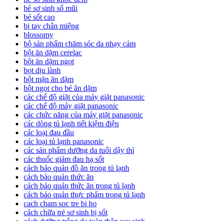
bé sơ sinh sổ mũi
bé sốt cao
bị tay chân miệng
blossomy
bộ sản phẩm chăm sóc da nhạy cảm
bột ăn dặm cerelac
bột ăn dặm ngọt
bọt dịu lành
bột mặn ăn dặm
bột ngọt cho bé ăn dặm
các chế độ giặt của máy giặt panasonic
các chế độ máy giặt panasonic
các chức năng của máy giặt panasonic
các dòng tủ lạnh tiết kiệm điện
các loại đau đầu
các loại tủ lạnh panasonic
các sản phẩm dưỡng da tuổi dậy thì
các thuốc giảm đau hạ sốt
cách bảo quản đồ ăn trong tủ lạnh
cách bảo quản thức ăn
cách bảo quản thức ăn trong tủ lạnh
cách bảo quản thực phẩm trong tủ lạnh
cach cham soc tre bi ho
cách chữa trẻ sơ sinh bị sốt