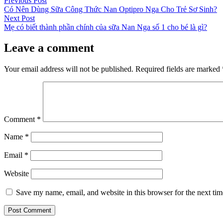
Post
Previous Post
post:
Có Nên Dùng Sữa Công Thức Nan Optipro Nga Cho Trẻ Sơ Sinh?
navigation
Next
Next Post
post:
Mẹ có biết thành phần chính của sữa Nan Nga số 1 cho bé là gì?
Leave a comment
Your email address will not be published.
Required fields are marked
Comment
*
Name
*
Email
*
Website
Save my name, email, and website in this browser for the next ti