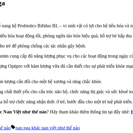
ga
ung hệ Probiotics Bifidus BL – vi sinh vật có lợi cho hệ tiêu hóa và m
iêu hóa hoạt động tốt, phòng ngừa táo bón hiệu quả, hỗ trợ bé hấp thu 
cho trẻ để phòng chống các tác nhân gây bệnh.
tamin cung cấp đủ năng lượng phục vụ cho các hoạt động trong ngày củ
ượng Optipro với hàm lượng vừa đủ cần thiết cho sự phát triển khỏe mạ
m lượng cân đối cho một hệ xương và răng chắc khỏe.
thiết yếu cho cấu trúc não bộ, chức năng thị giác và sức khoẻ toàn diệ
 hỗ trợ chức năng nhận thức ở trẻ, bước đầu cho một trí tuệ phát triển.
 Nan Việt như thế nào
? Hãy tham khảo thêm thông tin tại đây nhé:
Tags:
hế nào
nan nga khác nan việt như thế nào