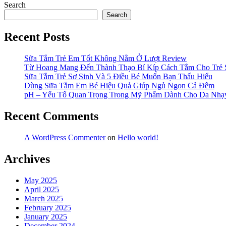
Search
Search
Recent Posts
Sữa Tắm Trẻ Em Tốt Không Nằm Ở Lượt Review
Từ Hoang Mang Đến Thành Thạo Bí Kíp Cách Tắm Cho Trẻ 
Sữa Tắm Trẻ Sơ Sinh Và 5 Điều Bé Muốn Bạn Thấu Hiểu
Dùng Sữa Tắm Em Bé Hiệu Quả Giúp Ngủ Ngon Cả Đêm
pH – Yếu Tố Quan Trọng Trong Mỹ Phẩm Dành Cho Da Nh
Recent Comments
A WordPress Commenter
on
Hello world!
Archives
May 2025
April 2025
March 2025
February 2025
January 2025
December 2024