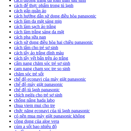
cách dưỡng trắng da toàn thân sau sinh
cách để thực phẩm trong tủ lạnh
cách gấp quần áo
cách hướng dẫn sử dụng điều hòa panasonic
cách làm da mặt sáng mịn
cách làm sạch áo trắng
cách làm trắng sáng da mặt
cách pha sữa nan
cách sử dụng điều hòa hai chiều panasonic
cách tắm cho trẻ sơ sinh
cách tẩy áo trắng dính màu
cách tẩy vết bẩn trên áo trắng
cẩm nang chăm sóc trẻ sơ sinh
cam nang cham soc tre so sinh
chăm sóc trẻ sốt
chế độ econavi của máy giặt panasonic
chế độ máy giặt panasonic
chế độ tủ lạnh panasonic
chích ngừa cho trẻ sơ sinh
chống nắng hada labo
chua viem mui cho tre
chức năng econavi của tủ lạnh panasonic
có nên mua máy giặt panasonic không
công dụng của aloe vera
cúm a sốt bao nhiêu độ