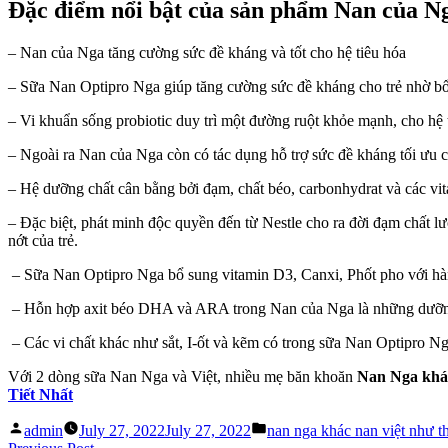
Đặc điểm nổi bật của sản phẩm Nan của N
Nan
Của
Nga
– Nan của Nga tăng cường sức đề kháng và tốt cho hệ tiêu hóa
Không?
– Sữa Nan Optipro Nga giúp tăng cường sức đề kháng cho trẻ nhờ bổ s
– Vi khuẩn sống probiotic duy trì một đường ruột khỏe mạnh, cho hệ t
– Ngoài ra Nan của Nga còn có tác dụng hỗ trợ sức đề kháng tối ưu 
– Hệ dưỡng chất cân bằng bởi đạm, chất béo, carbonhydrat và các vi
– Đặc biệt, phát minh độc quyền đến từ Nestle cho ra đời đạm chất l
nớt của trẻ.
– Sữa Nan Optipro Nga bổ sung vitamin D3, Canxi, Phốt pho với hà
– Hỗn hợp axit béo DHA và ARA trong Nan của Nga là những dưỡng chất 
– Các vi chất khác như sắt, I-ốt và kẽm có trong sữa Nan Optipro Nga
Với 2 dòng sữa Nan Nga và Việt, nhiều mẹ băn khoăn
Nan Nga khác
Tiết Nhất
Posted
Posted
admin
July 27, 2022
July 27, 2022
nan nga khác nan việt như t
by
in
Previous