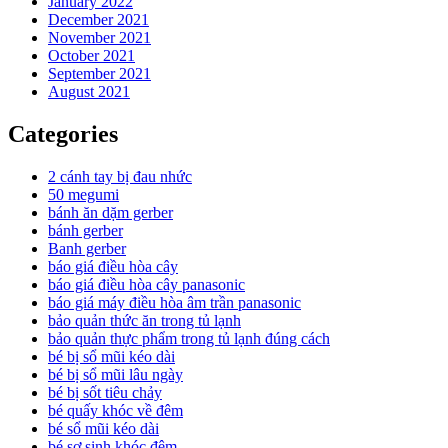
January 2022
December 2021
November 2021
October 2021
September 2021
August 2021
Categories
2 cánh tay bị đau nhức
50 megumi
bánh ăn dặm gerber
bánh gerber
Banh gerber
báo giá điều hòa cây
báo giá điều hòa cây panasonic
báo giá máy điều hòa âm trần panasonic
bảo quản thức ăn trong tủ lạnh
bảo quản thực phẩm trong tủ lạnh đúng cách
bé bị sổ mũi kéo dài
bé bị sổ mũi lâu ngày
bé bị sốt tiêu chảy
bé quấy khóc về đêm
bé sổ mũi kéo dài
bé sơ sinh khóc đêm