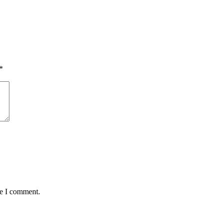
*
me I comment.