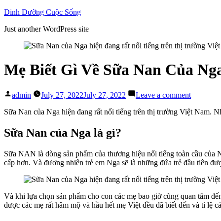
Skip
Dinh Dưỡng Cuộc Sống
to
Just another WordPress site
content
Mẹ Biết Gì Về Sữa Nan Của N
Posted
on
admin
July 27, 2022
July 27, 2022
Leave a comment
by
Mẹ
Biết
Sữa Nan của Nga hiện đang rất nổi tiếng trên thị trường Việt Nam
Gì
Về
Sữa Nan của Nga là gì?
Sữa
Nan
Sữa NAN là dòng sản phẩm của thương hiệu nổi tiếng toàn cầu của Ne
Của
cấp hơn. Và đương nhiên trẻ em Nga sẽ là những đứa trẻ đầu tiên đ
Nga?
Có
Nên
Cho
Và khi lựa chọn sản phẩm cho con các mẹ bao giờ cũng quan tâm đến
Bé
được các mẹ rất hâm mộ và hầu hết mẹ Việt đều đã biết đến và tỉ lệ c
Uống
Sữa