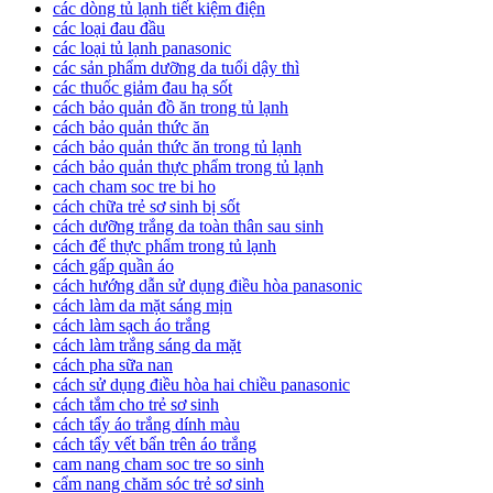
các dòng tủ lạnh tiết kiệm điện
các loại đau đầu
các loại tủ lạnh panasonic
các sản phẩm dưỡng da tuổi dậy thì
các thuốc giảm đau hạ sốt
cách bảo quản đồ ăn trong tủ lạnh
cách bảo quản thức ăn
cách bảo quản thức ăn trong tủ lạnh
cách bảo quản thực phẩm trong tủ lạnh
cach cham soc tre bi ho
cách chữa trẻ sơ sinh bị sốt
cách dưỡng trắng da toàn thân sau sinh
cách để thực phẩm trong tủ lạnh
cách gấp quần áo
cách hướng dẫn sử dụng điều hòa panasonic
cách làm da mặt sáng mịn
cách làm sạch áo trắng
cách làm trắng sáng da mặt
cách pha sữa nan
cách sử dụng điều hòa hai chiều panasonic
cách tắm cho trẻ sơ sinh
cách tẩy áo trắng dính màu
cách tẩy vết bẩn trên áo trắng
cam nang cham soc tre so sinh
cẩm nang chăm sóc trẻ sơ sinh