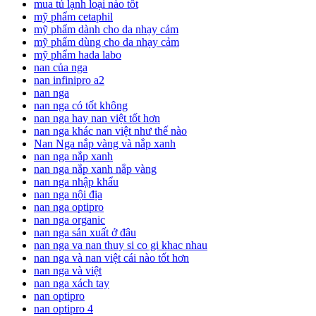
mua tủ lạnh loại nào tốt
mỹ phẩm cetaphil
mỹ phẩm dành cho da nhạy cảm
mỹ phẩm dùng cho da nhạy cảm
mỹ phẩm hada labo
nan của nga
nan infinipro a2
nan nga
nan nga có tốt không
nan nga hay nan việt tốt hơn
nan nga khác nan việt như thế nào
Nan Nga nắp vàng và nắp xanh
nan nga nắp xanh
nan nga nắp xanh nắp vàng
nan nga nhập khẩu
nan nga nội địa
nan nga optipro
nan nga organic
nan nga sản xuất ở đâu
nan nga va nan thuy si co gi khac nhau
nan nga và nan việt cái nào tốt hơn
nan nga và việt
nan nga xách tay
nan optipro
nan optipro 4