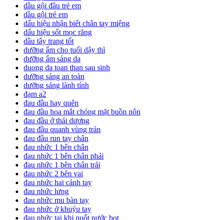
dầu gội đầu trẻ em
dầu gội trẻ em
dấu hiệu nhận biết chân tay miệng
dấu hiệu sốt mọc răng
dầu tẩy trang tốt
dưỡng ẩm cho tuổi dậy thì
dưỡng ẩm sáng da
duong da toan than sau sinh
dưỡng sáng an toàn
dưỡng sáng lành tính
đạm a2
đau đầu hay quên
đau đầu hoa mắt chóng mặt buồn nôn
đau đầu ở thái dương
đau đầu quanh vùng trán
đau đầu run tay chân
đau nhức 1 bên chân
đau nhức 1 bên chân phải
đau nhức 1 bên chân trái
đau nhức 2 bên vai
đau nhức hai cánh tay
đau nhức lưng
đau nhức mu bàn tay
đau nhức ở khuỷu tay
đau nhức tai khi nuốt nước bọt