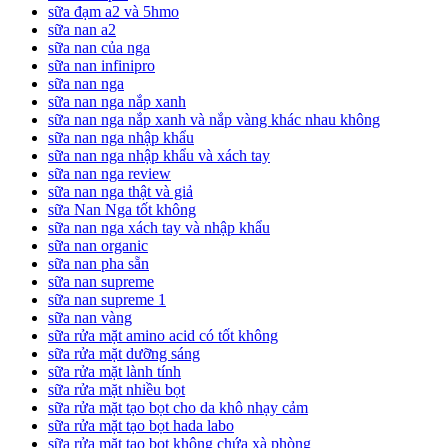
sữa đạm a2 và 5hmo
sữa nan a2
sữa nan của nga
sữa nan infinipro
sữa nan nga
sữa nan nga nắp xanh
sữa nan nga nắp xanh và nắp vàng khác nhau không
sữa nan nga nhập khẩu
sữa nan nga nhập khẩu và xách tay
sữa nan nga review
sữa nan nga thật và giả
sữa Nan Nga tốt không
sữa nan nga xách tay và nhập khẩu
sữa nan organic
sữa nan pha sẵn
sữa nan supreme
sữa nan supreme 1
sữa nan vàng
sữa rửa mặt amino acid có tốt không
sữa rửa mặt dưỡng sáng
sữa rửa mặt lành tính
sữa rửa mặt nhiều bọt
sữa rửa mặt tạo bọt cho da khô nhạy cảm
sữa rửa mặt tạo bọt hada labo
sữa rửa mặt tạo bọt không chứa xà phòng