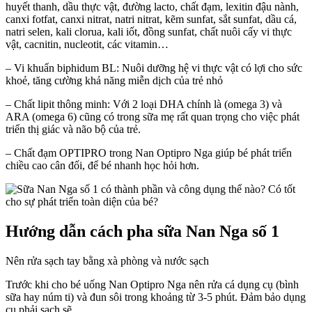
huyết thanh, dầu thực vật, đường lacto, chất đạm, lexitin đậu nành,
Nga
canxi fotfat, canxi nitrat, natri nitrat, kẽm sunfat, sắt sunfat, dầu cá,
số
natri selen, kali clorua, kali iốt, đồng sunfat, chất nuôi cấy vi thực
1
vật, cacnitin, nucleotit, các vitamin…
cho
bé
– Vi khuẩn biphidum BL: Nuôi dưỡng hệ vi thực vật có lợi cho sức
là
khoẻ, tăng cường khả năng miễn dịch của trẻ nhỏ
gì?
– Chất lipit thông minh: Với 2 loại DHA chính là (omega 3) và
ARA (omega 6) cũng có trong sữa mẹ rất quan trọng cho việc phát
triển thị giác và não bộ của trẻ.
– Chất đạm OPTIPRO trong Nan Optipro Nga giúp bé phát triển
chiều cao cân đối, để bé nhanh học hỏi hơn.
Hướng dẫn cách pha sữa Nan Nga số 1
Nên rửa sạch tay bằng xà phòng và nước sạch
Trước khi cho bé uống Nan Optipro Nga nên rửa cá dụng cụ (bình
sữa hay núm ti) và đun sôi trong khoảng từ 3-5 phút. Đảm bảo dụng
cụ phải sạch sẽ.