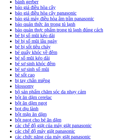
bánh gerber
báo giá điều hòa cây
báo giá điều hòa cây panasonic
báo giá máy điều hòa âm trần panasonic
bảo quản thức ăn trong tủ lạnh
bảo quản thực phẩm trong tủ lạnh đúng cách
bé bị sổ mũi kéo dài
bé bị sổ mũi lâu ngày
bé bị sốt tiêu chảy
bé quấy khóc về đêm
bé sổ mũi kéo dài
bé sơ sinh khóc đêm
bé sơ sinh sổ mũi
bé sốt cao
bị tay chân miệng
blossomy
bộ sản phẩm chăm sóc da nhạy cảm
bột ăn dặm cerelac
bột ăn dặm ngọt
bọt dịu lành
bột mặn ăn dặm
bột ngọt cho bé ăn dặm
các chế độ giặt của máy giặt panasonic
các chế độ máy giặt panasonic
các chức năng của máy giặt panasonic