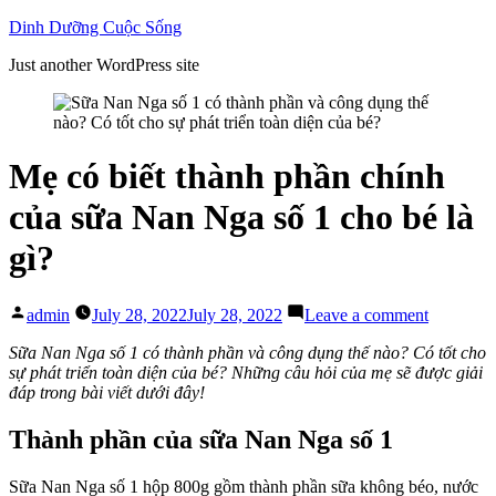
Skip
Dinh Dưỡng Cuộc Sống
to
Just another WordPress site
content
Mẹ có biết thành phần chính
của sữa Nan Nga số 1 cho bé là
gì?
Posted
on
admin
July 28, 2022
July 28, 2022
Leave a comment
by
Mẹ
có
Sữa Nan Nga số 1 có thành phần và công dụng thế nào? Có tốt cho
biết
sự phát triển toàn diện của bé? Những câu hỏi của mẹ sẽ được giải
thành
đáp trong bài viết dưới đây!
phần
chính
Thành phần của sữa Nan Nga số 1
của
sữa
Sữa Nan Nga số 1 hộp 800g gồm thành phần sữa không béo, nước
Nan