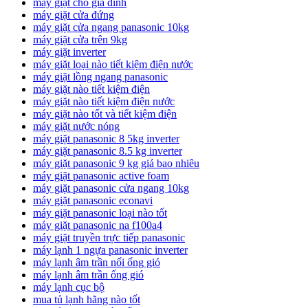
máy giặt cho gia đình
máy giặt cửa đứng
máy giặt cửa ngang panasonic 10kg
máy giặt cửa trên 9kg
máy giặt inverter
máy giặt loại nào tiết kiệm điện nước
máy giặt lồng ngang panasonic
máy giặt nào tiết kiệm điện
máy giặt nào tiết kiệm điện nước
máy giặt nào tốt và tiết kiệm điện
máy giặt nước nóng
máy giặt panasonic 8 5kg inverter
máy giặt panasonic 8.5 kg inverter
máy giặt panasonic 9 kg giá bao nhiêu
máy giặt panasonic active foam
máy giặt panasonic cửa ngang 10kg
máy giặt panasonic econavi
máy giặt panasonic loại nào tốt
máy giặt panasonic na f100a4
máy giặt truyền trực tiếp panasonic
máy lạnh 1 ngựa panasonic inverter
máy lạnh âm trần nối ống gió
máy lạnh âm trần ống gió
máy lạnh cục bộ
mua tủ lạnh hãng nào tốt