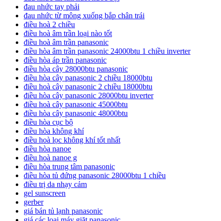
đau nhức tay phải
đau nhức từ mông xuống bắp chân trái
điều hoà 2 chiều
điều hoà âm trần loại nào tốt
điều hoà âm trần panasonic
điều hòa âm trần panasonic 24000btu 1 chiều inverter
điều hòa áp trần panasonic
điều hòa cây 28000btu panasonic
điều hòa cây panasonic 2 chiều 18000btu
điều hoà cây panasonic 2 chiều 18000btu
điều hòa cây panasonic 28000btu inverter
điều hoà cây panasonic 45000btu
điều hòa cây panasonic 48000btu
điều hòa cục bộ
điều hòa không khí
điều hoà lọc không khí tốt nhất
điều hòa nanoe
điều hoà nanoe g
điều hòa trung tâm panasonic
điều hòa tủ đứng panasonic 28000btu 1 chiều
điều trị da nhạy cảm
gel sunscreen
gerber
giá bán tủ lạnh panasonic
giá các loại máy giặt panasonic