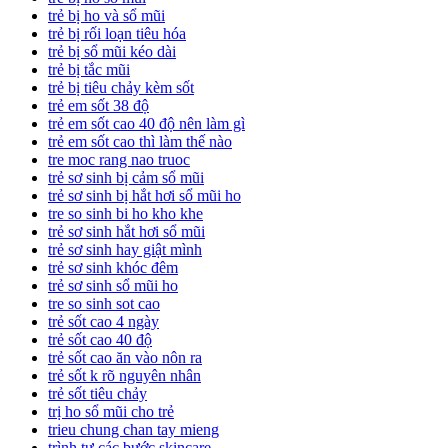
trẻ bị ho và sổ mũi
trẻ bị rối loạn tiêu hóa
trẻ bị sổ mũi kéo dài
trẻ bị tắc mũi
trẻ bị tiêu chảy kèm sốt
trẻ em sốt 38 độ
trẻ em sốt cao 40 độ nên làm gì
trẻ em sốt cao thì làm thế nào
tre moc rang nao truoc
trẻ sơ sinh bị cảm sổ mũi
trẻ sơ sinh bị hắt hơi sổ mũi ho
tre so sinh bi ho kho khe
trẻ sơ sinh hắt hơi sổ mũi
trẻ sơ sinh hay giật mình
trẻ sơ sinh khóc đêm
trẻ sơ sinh sổ mũi ho
tre so sinh sot cao
trẻ sốt cao 4 ngày
trẻ sốt cao 40 độ
trẻ sốt cao ăn vào nôn ra
trẻ sốt k rõ nguyên nhân
trẻ sốt tiêu chảy
trị ho sổ mũi cho trẻ
trieu chung chan tay mieng
trình tự các bước skincare