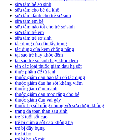
sữa tắm bé sơ sinh
sữa tắm cho bé da khô
sữa tắm dành cho trẻ sơ sinh
sữa tắm em bé
sữa tắm nào tốt cho trẻ sơ sinh
sữa tắm trẻ em
sữa tắm trẻ sơ sinh
tác dụng của dầu tẩy trang
tác dụng của kem chống nắng
tại sao trẻ hay khóc đêm
tai sao tre so sinh hay khoc dem
tên các loại thuốc giảm đau hạ sốt
thực phẩm để tủ lạnh
thuốc giảm đau bao lâu có tác dụng
thuốc giảm đau hạ sốt kháng viêm
thuốc giảm đau mạnh
thuốc giảm đau mọc răng cho bé
thuốc giảm đau vai gáy
thuốc hạ sốt uống chung với sữa được không
trang da toan than sau sinh
trẻ 3 tuổi sốt cao
trẻ bị cúm a sốt cao không hạ
trẻ bị đầy bụng
trẻ bị ho
trẻ bị ho sổ mũi