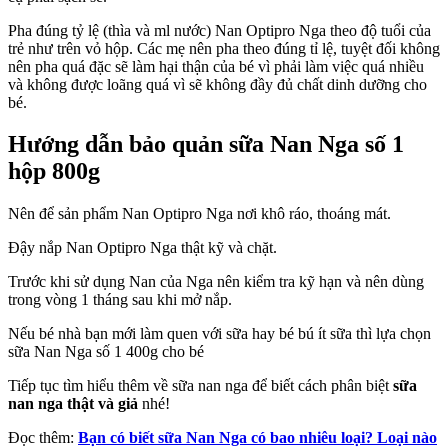
Pha đúng tỷ lệ (thìa và ml nước) Nan Optipro Nga theo độ tuổi của
trẻ như trên vỏ hộp. Các mẹ nên pha theo đúng tỉ lệ, tuyệt đối không
nên pha quá đặc sẽ làm hại thận của bé vì phải làm việc quá nhiều
và không được loãng quá vì sẽ không đầy đủ chất dinh dưỡng cho
bé.
Hướng dẫn bảo quản sữa Nan Nga số 1
hộp 800g
Nên để sản phẩm Nan Optipro Nga nơi khô ráo, thoáng mát.
Đậy nắp Nan Optipro Nga thật kỹ và chặt.
Trước khi sử dụng Nan của Nga nên kiểm tra kỹ hạn và nên dùng
trong vòng 1 tháng sau khi mở nắp.
Nếu bé nhà bạn mới làm quen với sữa hay bé bú ít sữa thì lựa chọn
sữa Nan Nga số 1 400g cho bé
Ti
ếp tục tìm hiểu thêm về sữa nan nga để biết cách phân biệt
s
ữ
a
nan nga th
ậ
t và gi
ả
nhé!
Đọc thêm:
Bạn có biết sữa Nan Nga có bao nhiêu loại? Loại nào