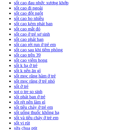
sốt cao đau nhức xương khớp
sốt cao đi ngoài
sốt cao đột ngột
sốt cao ho nhiều
sốt cao kèm phát ban
sốt cao mắt đỏ
sốt cao ở trẻ sơ sinh
sốt cao phát ban
sốt cao rét run ở trẻ em
sốt cao sau khi tiêm phòng
sốt cao trên 39
sốt cao viêm họng
sốt k hạ ở trẻ
sốt k nên ăn gì
sốt mọc răng hàm ở trẻ
sốt mọc răng ở trẻ nhỏ
sốt ở trẻ
sot o tre so sinh
sốt phát ban ở trẻ
sốt rét nên làm gì
sốt tiêu chảy ở trẻ em
sốt uống thuốc không hạ
sốt và tiêu chảy ở trẻ em
sốt vi rút
sữa chua ptit