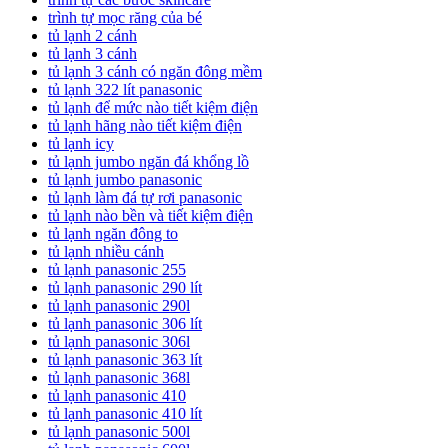
trình tự mọc răng của bé
tủ lạnh 2 cánh
tủ lạnh 3 cánh
tủ lạnh 3 cánh có ngăn đông mềm
tủ lạnh 322 lít panasonic
tủ lạnh để mức nào tiết kiệm điện
tủ lạnh hãng nào tiết kiệm điện
tủ lạnh icy
tủ lạnh jumbo ngăn đá khổng lồ
tủ lạnh jumbo panasonic
tủ lạnh làm đá tự rơi panasonic
tủ lạnh nào bền và tiết kiệm điện
tủ lạnh ngăn đông to
tủ lạnh nhiều cánh
tủ lạnh panasonic 255
tủ lạnh panasonic 290 lít
tủ lạnh panasonic 290l
tủ lạnh panasonic 306 lít
tủ lạnh panasonic 306l
tủ lạnh panasonic 363 lít
tủ lạnh panasonic 368l
tủ lạnh panasonic 410
tủ lạnh panasonic 410 lít
tủ lạnh panasonic 500l