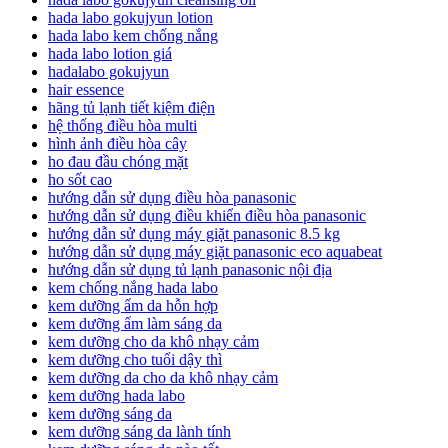
hada labo gokujyun lotion
hada labo kem chống nắng
hada labo lotion giá
hadalabo gokujyun
hair essence
hãng tủ lạnh tiết kiệm điện
hệ thống điều hòa multi
hình ảnh điều hòa cây
ho đau đầu chóng mặt
ho sốt cao
hướng dẫn sử dụng điều hòa panasonic
hướng dẫn sử dụng điều khiển điều hòa panasonic
hướng dẫn sử dụng máy giặt panasonic 8.5 kg
hướng dẫn sử dụng máy giặt panasonic eco aquabeat
hướng dẫn sử dụng tủ lạnh panasonic nội địa
kem chống nắng hada labo
kem dưỡng ẩm da hỗn hợp
kem dưỡng ẩm làm sáng da
kem dưỡng cho da khô nhạy cảm
kem dưỡng cho tuổi dậy thì
kem dưỡng da cho da khô nhạy cảm
kem dưỡng hada labo
kem dưỡng sáng da
kem dưỡng sáng da lành tính