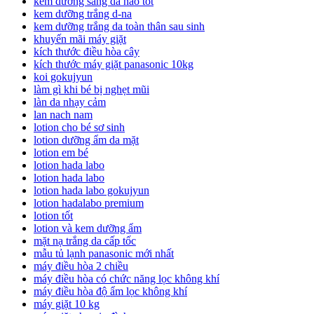
kem dưỡng sáng da nào tốt
kem dưỡng trắng d-na
kem dưỡng trắng da toàn thân sau sinh
khuyến mãi máy giặt
kích thước điều hòa cây
kích thước máy giặt panasonic 10kg
koi gokujyun
làm gì khi bé bị nghẹt mũi
làn da nhạy cảm
lan nach nam
lotion cho bé sơ sinh
lotion dưỡng ẩm da mặt
lotion em bé
lotion hada labo
lotion hada labo
lotion hada labo gokujyun
lotion hadalabo premium
lotion tốt
lotion và kem dưỡng ẩm
mặt nạ trắng da cấp tốc
mẫu tủ lạnh panasonic mới nhất
máy điều hòa 2 chiều
máy điều hòa có chức năng lọc không khí
máy điều hòa độ ẩm lọc không khí
máy giặt 10 kg