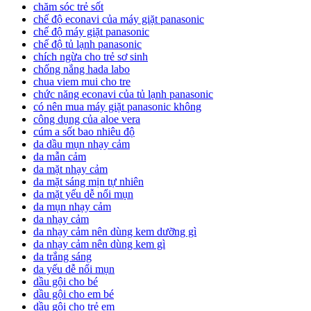
chăm sóc trẻ sốt
chế độ econavi của máy giặt panasonic
chế độ máy giặt panasonic
chế độ tủ lạnh panasonic
chích ngừa cho trẻ sơ sinh
chống nắng hada labo
chua viem mui cho tre
chức năng econavi của tủ lạnh panasonic
có nên mua máy giặt panasonic không
công dụng của aloe vera
cúm a sốt bao nhiêu độ
da dầu mụn nhạy cảm
da mẫn cảm
da mặt nhạy cảm
da mặt sáng mịn tự nhiên
da mặt yếu dễ nổi mụn
da mụn nhạy cảm
da nhạy cảm
da nhạy cảm nên dùng kem dưỡng gì
da nhạy cảm nên dùng kem gì
da trắng sáng
da yếu dễ nổi mụn
dầu gội cho bé
dầu gội cho em bé
dầu gội cho trẻ em