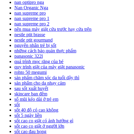
nan optipro nga
Nan Organic Nga
nan supreme pro
nan supreme pro 1
nan supreme pro 2
nên mua máy giặt cửa trước hay cửa trên
nestle ptit brasse
nestle ptit gourmand
nguyên nhân trẻ bị sốt
những cách bảo quản thực phẩm
panasonic 322l
quá trình mọc răng của bé
quy trình giặt của máy giặt panasonic
rohto 50 megumi
sản phẩm chăm sóc da tuổi dậy thì
sản phẩm cho da nhạy cảm
sau sốt xuất huyết
skincare ban đêm
sổ mũi kéo dài ở trẻ em
sốt
sốt 40 độ có cao không
sốt 5 ngày liền
sốt cao co giật có ảnh hưởng gì
sốt cao co giật ở người lớn
sốt cao đau họng