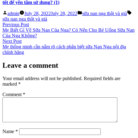
tốt để yên tâm sử dụng? (1)
Posted
Posted
Tag
admin
July 28, 2022
July 28, 2022
sữa nan nga thật và giả
by
in
sữa nan nga thật và giả
Post
Previous
Previous Post
post:
Mẹ Biết Gì Về Sữa Nan Của Nga? Có Nên Cho Bé Uống Sữa Nan
navigation
Của Nga Không?
Next
Next Post
post:
Mẹ thông minh cần nắm rõ cách phân biệt sữa Nan Nga nội địa
chính hãng
Leave a comment
Your email address will not be published.
Required fields are
marked
*
Comment
*
Name
*