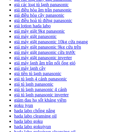
giá các loại tủ lạnh panasonic
giá điều hòa âm trần panasonic
giá điều hòa cây panasonic
giá điều hoà tủ đứng panasonic
giá lotion hada labo
giá máy giặt 9kg panasonic
giá máy giặt panasonic
giá máy giặt panasonic 10kg cửa ngang
giá máy giặt panasonic 9kg cửa trên
giá máy giặt panasonic cửa trước
giá máy giặt panasonic inverter
giá máy lạnh âm trần nối ống gió
giá máy lạnh cây
giá tiền tủ lạnh panasonic
giá tủ lạnh 4 cánh panasonic
giá tủ lạnh panasonic
giá tủ lạnh panasonic 4 cánh
giá tủ lạnh panasonic inverter
giảm đau hạ sốt kháng viêm
goku jyun
hada labo chống nắng
hada labo cleansing oil
hada labo goku
hada labo gokujyun
hada labo gokujyun cleansing oil