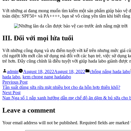
Với những ai đang mong muốn tìm kiếm một sản phẩm giúp bảo vệ da 
toàn diện: SPF50+ và PA++++, bạn sẽ vô cùng yên tâm khi biết rằng
III. Đối với mọi lứa tuổi
Với những công dụng và ưu điểm tuyệt vời kể trên nhưng mức giá của
chỉ người lớn mới cần sử dụng mà đối với các bạn trẻ, việc sử dụng 
trẻ hơn. Đây cũng chính là điều tuyệt vời giúp hada labo giành được
Posted
Posted
admin
August 18, 2022
August 18, 2022
chống nắng hada labo
by
in
hada labo
,
kem chong nang hadalabo
Post
Previous
Previous Post
post:
Tần suất dùng sữa rửa mặt nhiều bọt cho da hỗn hợp thiên khô?
navigation
Next
Next Post
post:
Nan Nga số 1 nắp xanh hướng dẫn mẹ chế độ ăn dặm & bú sữa cho b
Leave a comment
Your email address will not be published.
Required fields are marked