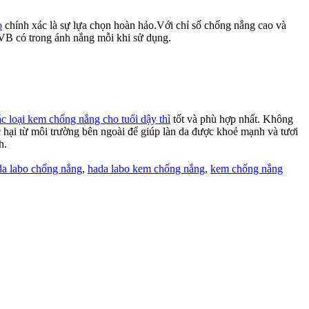
o
chính xác là sự lựa chọn hoàn hảo.Với chỉ số chống nắng cao và
UVB có trong ánh nắng mỗi khi sử dụng.
ác loại kem chống nắng cho tuổi dậy thì
tốt và phù hợp nhất. Không
c hại từ môi trường bên ngoài để giúp làn da được khoẻ mạnh và tươi
h.
da labo chống nắng
,
hada labo kem chống nắng
,
kem chống nắng