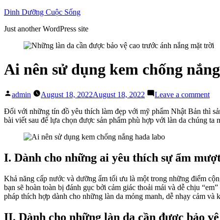
Skip
Dinh Dưỡng Cuộc Sống
to
Just another WordPress site
content
Ai nên sử dụng kem chống nắng
Posted
on
admin
August 18, 2022
August 18, 2022
Leave a comment
by
Ai
nê
Đối với những tín đồ yêu thích làm đẹp với mỹ phẩm Nhật Bản thì 
sử
bài viết sau để lựa chọn được sản phẩm phù hợp với làn da chúng ta 
dụ
ke
ch
nắ
I. Dành cho những ai yêu thích sự ẩm mượ
ha
lab
Khả năng cấp nước và dưỡng ẩm tối ưu là một trong những điểm cộ
bạn sẽ hoàn toàn bị đánh gục bởi cảm giác thoải mái và dễ chịu “em”
pháp thích hợp dành cho những làn da mỏng manh, dễ nhạy cảm và k
II. Dành cho những làn da cần được bảo vệ