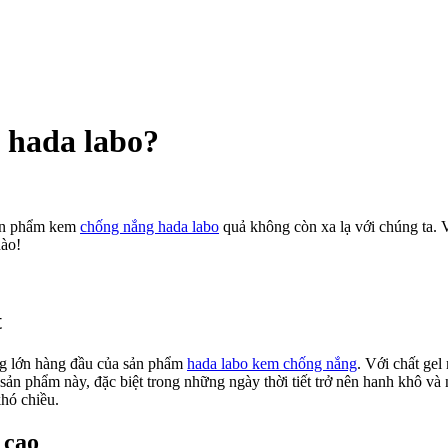
 hada labo?
n
sản phẩm kem
chống nắng hada labo
quả không còn xa lạ với chúng ta.
nào!
ng
m
ống
ng
t
da
o?
ng lớn hàng đầu của sản phẩm
hada labo kem chống nắng
. Với chất ge
 sản phẩm này, đặc biệt trong những ngày thời tiết trở nên hanh khô v
hó chiều.
 cao