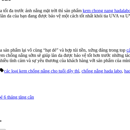
tối đa trước ánh nắng mặt trời thì sản phẩm
kem chong nang hadalab
 làn da của bạn đang được bảo vệ một cách tốt nhất khỏi tia UVA va 
 sản phẩm lại vô cùng “hạt dẻ” và hợp túi tiền, xứng đáng trong top
c
kem chống nắng sớm sẽ giúp làn da được bảo vệ tốt hơn trước những tá
 nhiều tình cảm và sự yêu thương của khách hàng với sản phẩm của mìn
Tags:
các loại kem chống nắng cho tuổi dậy thì
,
chống nắng hada labo
,
ha
é 6 tháng tăng cân
*