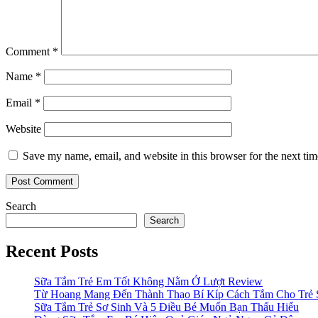
Comment
*
Name
*
Email
*
Website
Save my name, email, and website in this browser for the next ti
Search
Search
Recent Posts
Sữa Tắm Trẻ Em Tốt Không Nằm Ở Lượt Review
Từ Hoang Mang Đến Thành Thạo Bí Kíp Cách Tắm Cho Trẻ 
Sữa Tắm Trẻ Sơ Sinh Và 5 Điều Bé Muốn Bạn Thấu Hiểu