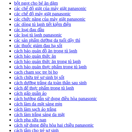
bột ngọt cho bé ăn dặm
các chế độ giặt của máy giặt panasonic
các chế độ máy giặt panasonic
các chức năng của máy giặt panasonic
các dòng tủ lạnh tiết kiệm điện
các loại đau đầu
các loại tủ lạnh panasonic
các sản phẩm dưỡng da tuổi dậy thì
các thuốc giảm đau hạ sốt
cách bảo quản đồ ăn trong tủ lạnh
cách bảo quản thức ăn
cách bảo quản thức ăn trong tủ lạnh
cách bảo quản thực phẩm trong tủ lạnh
cach cham soc tre bi ho
cách chữa trẻ sơ sinh bị sốt
cách dưỡng trắng da toàn thân sau sinh
cách để thực phẩm trong tủ lạnh
cách gấp quần áo
cách hướng dẫn sử dụng điều hòa panasonic
cách làm da mặt sáng mịn
cách làm sạch áo trắng
cách làm trắng sáng da mặt
cách pha sữa nan
cách sử dụng điều hòa hai chiều panasonic
cách tắm cho trẻ sơ sinh