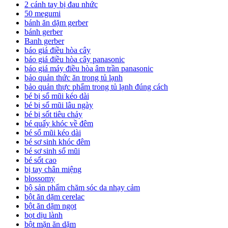
2 cánh tay bị đau nhức
50 megumi
bánh ăn dặm gerber
bánh gerber
Banh gerber
báo giá điều hòa cây
báo giá điều hòa cây panasonic
báo giá máy điều hòa âm trần panasonic
bảo quản thức ăn trong tủ lạnh
bảo quản thực phẩm trong tủ lạnh đúng cách
bé bị sổ mũi kéo dài
bé bị sổ mũi lâu ngày
bé bị sốt tiêu chảy
bé quấy khóc về đêm
bé sổ mũi kéo dài
bé sơ sinh khóc đêm
bé sơ sinh sổ mũi
bé sốt cao
bị tay chân miệng
blossomy
bộ sản phẩm chăm sóc da nhạy cảm
bột ăn dặm cerelac
bột ăn dặm ngọt
bọt dịu lành
bột mặn ăn dặm