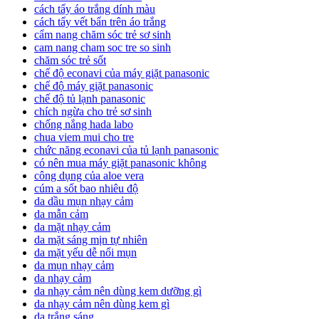
cách tẩy áo trắng dính màu
cách tẩy vết bẩn trên áo trắng
cẩm nang chăm sóc trẻ sơ sinh
cam nang cham soc tre so sinh
chăm sóc trẻ sốt
chế độ econavi của máy giặt panasonic
chế độ máy giặt panasonic
chế độ tủ lạnh panasonic
chích ngừa cho trẻ sơ sinh
chống nắng hada labo
chua viem mui cho tre
chức năng econavi của tủ lạnh panasonic
có nên mua máy giặt panasonic không
công dụng của aloe vera
cúm a sốt bao nhiêu độ
da dầu mụn nhạy cảm
da mẫn cảm
da mặt nhạy cảm
da mặt sáng mịn tự nhiên
da mặt yếu dễ nổi mụn
da mụn nhạy cảm
da nhạy cảm
da nhạy cảm nên dùng kem dưỡng gì
da nhạy cảm nên dùng kem gì
da trắng sáng