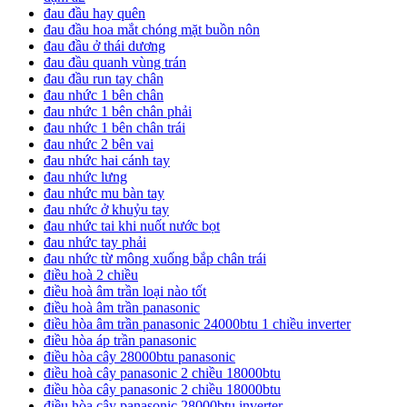
đau đầu hay quên
đau đầu hoa mắt chóng mặt buồn nôn
đau đầu ở thái dương
đau đầu quanh vùng trán
đau đầu run tay chân
đau nhức 1 bên chân
đau nhức 1 bên chân phải
đau nhức 1 bên chân trái
đau nhức 2 bên vai
đau nhức hai cánh tay
đau nhức lưng
đau nhức mu bàn tay
đau nhức ở khuỷu tay
đau nhức tai khi nuốt nước bọt
đau nhức tay phải
đau nhức từ mông xuống bắp chân trái
điều hoà 2 chiều
điều hoà âm trần loại nào tốt
điều hoà âm trần panasonic
điều hòa âm trần panasonic 24000btu 1 chiều inverter
điều hòa áp trần panasonic
điều hòa cây 28000btu panasonic
điều hoà cây panasonic 2 chiều 18000btu
điều hòa cây panasonic 2 chiều 18000btu
điều hòa cây panasonic 28000btu inverter