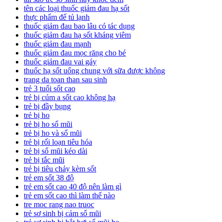
tên các loại thuốc giảm đau hạ sốt
thực phẩm để tủ lạnh
thuốc giảm đau bao lâu có tác dụng
thuốc giảm đau hạ sốt kháng viêm
thuốc giảm đau mạnh
thuốc giảm đau mọc răng cho bé
thuốc giảm đau vai gáy
thuốc hạ sốt uống chung với sữa được không
trang da toan than sau sinh
trẻ 3 tuổi sốt cao
trẻ bị cúm a sốt cao không hạ
trẻ bị đầy bụng
trẻ bị ho
trẻ bị ho sổ mũi
trẻ bị ho và sổ mũi
trẻ bị rối loạn tiêu hóa
trẻ bị sổ mũi kéo dài
trẻ bị tắc mũi
trẻ bị tiêu chảy kèm sốt
trẻ em sốt 38 độ
trẻ em sốt cao 40 độ nên làm gì
trẻ em sốt cao thì làm thế nào
tre moc rang nao truoc
trẻ sơ sinh bị cảm sổ mũi