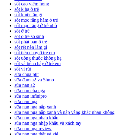
sốt cao viêm họng
sốt k hạ ở trẻ
sốt k nên ăn gì
sốt mọc răng hàm ở trẻ
sốt mọc răng ở trẻ nhỏ
sốt ở trẻ
sot o tre so sinh
sốt phát ban ở trẻ
sốt rét nên làm gì
sốt tiêu chảy ở trẻ em
sốt uống thuốc không hạ
sốt và tiêu chảy ở trẻ em
sốt vi rút
sữa chua ptit
sữa đạm a2 và 5hmo
sữa nan a2
sữa nan của nga
sữa nan infinipro
sữa nan nga
sữa nan nga nắp xanh
sữa nan nga nắp xanh và nắp vàng khác nhau không
sữa nan nga nhập khẩu
sữa nan nga nhập khẩu và xách tay
sữa nan nga review
sữa nan nga thật và giả