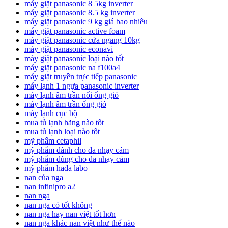
máy giặt panasonic 8 5kg inverter
máy giặt panasonic 8.5 kg inverter
máy giặt panasonic 9 kg giá bao nhiêu
máy giặt panasonic active foam
máy giặt panasonic cửa ngang 10kg
máy giặt panasonic econavi
máy giặt panasonic loại nào tốt
máy giặt panasonic na f100a4
máy giặt truyền trực tiếp panasonic
máy lạnh 1 ngựa panasonic inverter
máy lạnh âm trần nối ống gió
máy lạnh âm trần ống gió
máy lạnh cục bộ
mua tủ lạnh hãng nào tốt
mua tủ lạnh loại nào tốt
mỹ phẩm cetaphil
mỹ phẩm dành cho da nhạy cảm
mỹ phẩm dùng cho da nhạy cảm
mỹ phẩm hada labo
nan của nga
nan infinipro a2
nan nga
nan nga có tốt không
nan nga hay nan việt tốt hơn
nan nga khác nan việt như thế nào