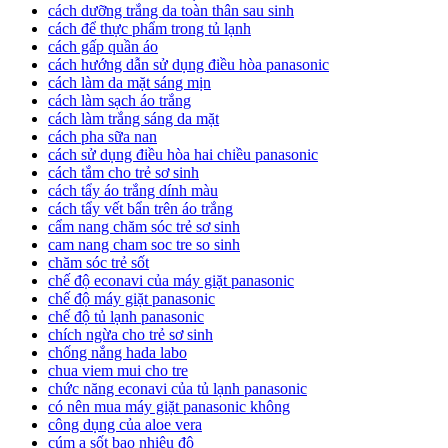
cách dưỡng trắng da toàn thân sau sinh
cách để thực phẩm trong tủ lạnh
cách gấp quần áo
cách hướng dẫn sử dụng điều hòa panasonic
cách làm da mặt sáng mịn
cách làm sạch áo trắng
cách làm trắng sáng da mặt
cách pha sữa nan
cách sử dụng điều hòa hai chiều panasonic
cách tắm cho trẻ sơ sinh
cách tẩy áo trắng dính màu
cách tẩy vết bẩn trên áo trắng
cẩm nang chăm sóc trẻ sơ sinh
cam nang cham soc tre so sinh
chăm sóc trẻ sốt
chế độ econavi của máy giặt panasonic
chế độ máy giặt panasonic
chế độ tủ lạnh panasonic
chích ngừa cho trẻ sơ sinh
chống nắng hada labo
chua viem mui cho tre
chức năng econavi của tủ lạnh panasonic
có nên mua máy giặt panasonic không
công dụng của aloe vera
cúm a sốt bao nhiêu độ