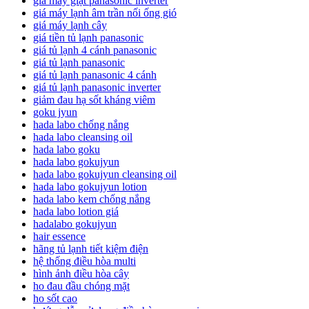
giá máy giặt panasonic inverter
giá máy lạnh âm trần nối ống gió
giá máy lạnh cây
giá tiền tủ lạnh panasonic
giá tủ lạnh 4 cánh panasonic
giá tủ lạnh panasonic
giá tủ lạnh panasonic 4 cánh
giá tủ lạnh panasonic inverter
giảm đau hạ sốt kháng viêm
goku jyun
hada labo chống nắng
hada labo cleansing oil
hada labo goku
hada labo gokujyun
hada labo gokujyun cleansing oil
hada labo gokujyun lotion
hada labo kem chống nắng
hada labo lotion giá
hadalabo gokujyun
hair essence
hãng tủ lạnh tiết kiệm điện
hệ thống điều hòa multi
hình ảnh điều hòa cây
ho đau đầu chóng mặt
ho sốt cao