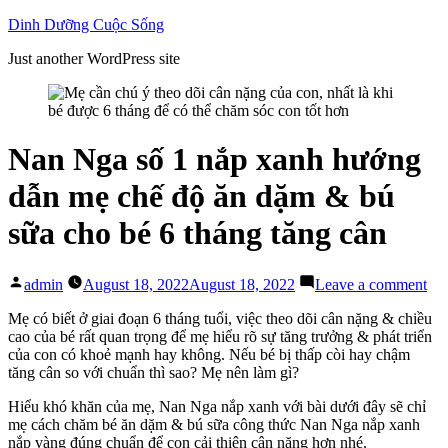
Skip
Dinh Dưỡng Cuộc Sống
to
Just another WordPress site
content
Nan Nga số 1 nắp xanh hướng
dẫn mẹ chế độ ăn dặm & bú
sữa cho bé 6 tháng tăng cân
Posted
on
admin
August 18, 2022
August 18, 2022
Leave a comment
by
Na
Ng
Mẹ có biết ở giai đoạn 6 tháng tuổi, việc theo dõi cân nặng & chiều
số
cao của bé rất quan trọng để mẹ hiểu rõ sự tăng trưởng & phát triển
1
của con có khoẻ mạnh hay không. Nếu bé bị thấp còi hay chậm
nắ
tăng cân so với chuẩn thì sao? Mẹ nên làm gì?
xa
Hiểu khó khăn của mẹ,
Nan Nga nắp xanh với bài dưới đây sẽ chỉ
hư
mẹ cách chăm bé ăn dặm & bú sữa công thức Nan Nga nắp xanh
dẫ
nắp vàng đúng chuẩn để con cải thiện cân nặng hơn nhé.
mẹ