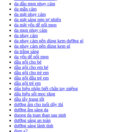
da dầu mụn nhạy cảm
da mẫn cảm
da mặt nhạy cảm
da mặt sáng mịn tự nhiên
da mặt yếu dễ nổi mụn
da mụn nhạy cảm
da nhạy cảm
da nhạy cảm nên dùng kem dưỡng gì
da nhạy cảm nên dùng kem gì
da trắng sáng
da yếu dễ nổi mụn
dầu gội cho bé
dầu gội cho em bé
dầu gội cho trẻ em
dầu gội đầu trẻ em
dầu gội trẻ em
dấu hiệu nhận biết chân tay miệng
dấu hiệu sốt mọc răng
dầu tẩy trang tốt
dưỡng ẩm cho tuổi dậy thì
dưỡng ẩm sáng da
duong da toan than sau sinh
dưỡng sáng an toàn
dưỡng sáng lành tính
đạm a2