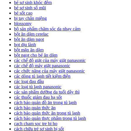
bé sơ sinh khóc đêm
bé sơ sinh sổ mũi
bé sốt cao
bị tay chân miệng
blossomy
bộ sản phẩm chăm sóc da nhạy cảm
bột ăn dặm cerelac
bột ăn dặm ngọt
bọt dịu lành
bột mặn ăn dặm
bột ngọt cho bé ăn dặm
các chế độ giặt của máy giặt panasonic
các chế độ máy giặt panasonic
các chức năng của máy giặt panasonic
các dòng tủ lạnh tiết kiệm điện
các loại đau đầu
các loại tủ lạnh panasonic
các sản phẩm dưỡng da tuổi dậy thì
các thuốc giảm đau hạ sốt
cách bảo quản đồ ăn trong tủ lạnh
cách bảo quản thức ăn
cách bảo quản thức ăn trong tủ lạnh
cách bảo quản thực phẩm trong tủ lạnh
cach cham soc tre bi ho
cách chữa trẻ sơ sinh bị sốt