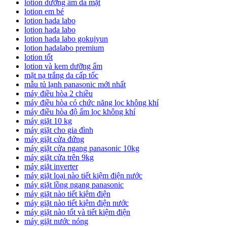
lotion dưỡng ẩm da mặt
lotion em bé
lotion hada labo
lotion hada labo
lotion hada labo gokujyun
lotion hadalabo premium
lotion tốt
lotion và kem dưỡng ẩm
mặt nạ trắng da cấp tốc
mẫu tủ lạnh panasonic mới nhất
máy điều hòa 2 chiều
máy điều hòa có chức năng lọc không khí
máy điều hòa độ ẩm lọc không khí
máy giặt 10 kg
máy giặt cho gia đình
máy giặt cửa đứng
máy giặt cửa ngang panasonic 10kg
máy giặt cửa trên 9kg
máy giặt inverter
máy giặt loại nào tiết kiệm điện nước
máy giặt lồng ngang panasonic
máy giặt nào tiết kiệm điện
máy giặt nào tiết kiệm điện nước
máy giặt nào tốt và tiết kiệm điện
máy giặt nước nóng