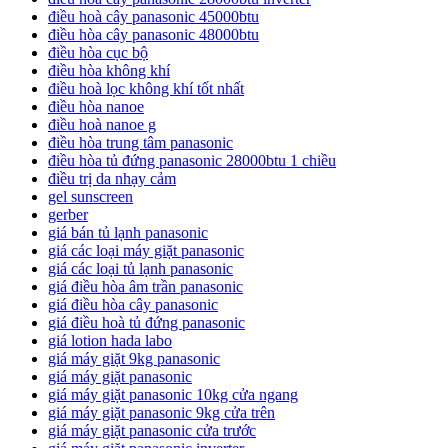
điều hoà cây panasonic 45000btu
điều hòa cây panasonic 48000btu
điều hòa cục bộ
điều hòa không khí
điều hoà lọc không khí tốt nhất
điều hòa nanoe
điều hoà nanoe g
điều hòa trung tâm panasonic
điều hòa tủ đứng panasonic 28000btu 1 chiều
điều trị da nhạy cảm
gel sunscreen
gerber
giá bán tủ lạnh panasonic
giá các loại máy giặt panasonic
giá các loại tủ lạnh panasonic
giá điều hòa âm trần panasonic
giá điều hòa cây panasonic
giá điều hoà tủ đứng panasonic
giá lotion hada labo
giá máy giặt 9kg panasonic
giá máy giặt panasonic
giá máy giặt panasonic 10kg cửa ngang
giá máy giặt panasonic 9kg cửa trên
giá máy giặt panasonic cửa trước