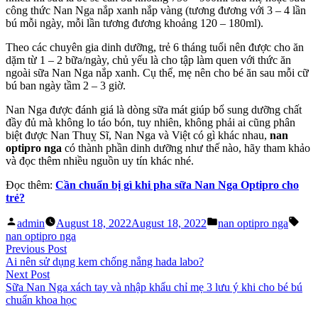
công thức Nan Nga nắp xanh nắp vàng (tương đương với 3 – 4 lần
bú mỗi ngày, mỗi lần tương đương khoảng 120 – 180ml).
Theo các chuyên gia dinh dưỡng, trẻ 6 tháng tuổi nên được cho ăn
dặm từ 1 – 2 bữa/ngày, chủ yếu là cho tập làm quen với thức ăn
ngoài sữa Nan Nga nắp xanh. Cụ thể, mẹ nên cho bé ăn sau mỗi cữ
bú ban ngày tầm 2 – 3 giờ.
Nan Nga được đánh giá là dòng sữa mát giúp bổ sung dưỡng chất
đầy đủ mà không lo táo bón, tuy nhiên, không phải ai cũng phân
biệt được Nan Thuỵ Sĩ, Nan Nga và Việt
có gì khác nhau,
nan
optipro nga
có thành phần dinh dưỡng như thế nào, hãy tham khảo
và đọc thêm nhiều nguồn uy tín khác nhé.
Đọc thêm:
Cần chuẩn bị gì khi pha sữa Nan Nga Optipro cho
trẻ?
Posted
Posted
Tag
admin
August 18, 2022
August 18, 2022
nan optipro nga
by
in
nan optipro nga
Post
Previous
Previous Post
post:
Ai nên sử dụng kem chống nắng hada labo?
navigation
Next
Next Post
post:
Sữa Nan Nga xách tay và nhập khẩu chỉ mẹ 3 lưu ý khi cho bé bú
chuẩn khoa học