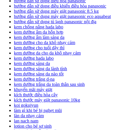
hướng dẫn sử dụng điều hòa panasonic
hướng dẫn sử dụng điều khiển điều hòa panasonic
hướng dẫn sử dụng máy giặt panasonic 8.5 kg
hướng dẫn sử dụng máy giặt panasonic eco aquabeat
hướng dẫn sử dụng tủ lạnh panasonic nội địa
kem chống nắng hada labo
kem dưỡng ẩm da hỗn hợp
kem dưỡng ẩm làm sáng da
kem dưỡng cho da khô nhạy cảm
kem dưỡng cho tuổi dậy thì
kem dưỡng da cho da khô nhạy cảm
kem dưỡng hada labo
kem dưỡng sáng da
kem dưỡng sáng da lành tính
kem dưỡng sáng da nào tốt
kem dưỡng trắng d-na
kem dưỡng trắng da toàn thân sau sinh
khuyến mãi máy giặt
kích thước điều hòa cây
kích thước máy giặt panasonic 10kg
koi gokujyun
làm gì khi bé bị nghẹt mũi
làn da nhạy cảm
lan nach nam
lotion cho bé sơ sinh