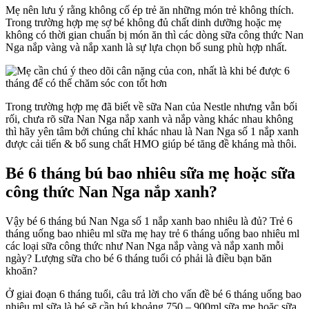
Mẹ nên lưu ý rằng không cố ép trẻ ăn những món trẻ không thích.
Trong trường hợp mẹ sợ bé không đủ chất dinh dưỡng hoặc mẹ
không có thời gian chuẩn bị món ăn thì các dòng sữa công thức Nan
Nga nắp vàng và nắp xanh là sự lựa chọn bổ sung phù hợp nhất.
Trong trường hợp mẹ đã biết về sữa Nan của Nestle nhưng vẫn bối
rối, chưa rõ sữa Nan Nga nắp xanh và nắp vàng khác nhau không
thì hãy yên tâm bởi chúng chỉ khác nhau là Nan Nga số 1 nắp xanh
được cải tiến & bổ sung chất HMO giúp bé tăng đề kháng mà thôi.
Bé 6 tháng bú bao nhiêu sữa mẹ hoặc sữa
công thức
Nan Nga nắp xanh
?
Vậy bé 6 tháng bú Nan Nga số 1 nắp xanh bao nhiêu là đủ? Trẻ 6
tháng uống bao nhiêu ml sữa mẹ hay trẻ 6 tháng uống bao nhiêu ml
các loại sữa công thức như Nan Nga nắp vàng và nắp xanh mỗi
ngày? Lượng sữa cho bé 6 tháng tuổi có phải là điều bạn băn
khoăn?
Ở giai đoạn 6 tháng tuổi, câu trả lời cho vấn đề bé 6 tháng uống bao
nhiêu ml sữa là bé sẽ cần bú khoảng 750 – 900ml sữa mẹ hoặc sữa