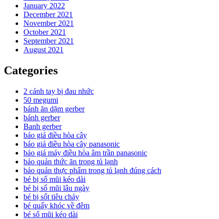
January 2022
December 2021
November 2021
October 2021
September 2021
August 2021
Categories
2 cánh tay bị đau nhức
50 megumi
bánh ăn dặm gerber
bánh gerber
Banh gerber
báo giá điều hòa cây
báo giá điều hòa cây panasonic
báo giá máy điều hòa âm trần panasonic
bảo quản thức ăn trong tủ lạnh
bảo quản thực phẩm trong tủ lạnh đúng cách
bé bị sổ mũi kéo dài
bé bị sổ mũi lâu ngày
bé bị sốt tiêu chảy
bé quấy khóc về đêm
bé sổ mũi kéo dài