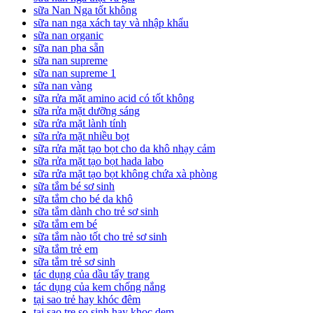
sữa Nan Nga tốt không
sữa nan nga xách tay và nhập khẩu
sữa nan organic
sữa nan pha sẵn
sữa nan supreme
sữa nan supreme 1
sữa nan vàng
sữa rửa mặt amino acid có tốt không
sữa rửa mặt dưỡng sáng
sữa rửa mặt lành tính
sữa rửa mặt nhiều bọt
sữa rửa mặt tạo bọt cho da khô nhạy cảm
sữa rửa mặt tạo bọt hada labo
sữa rửa mặt tạo bọt không chứa xà phòng
sữa tắm bé sơ sinh
sữa tắm cho bé da khô
sữa tắm dành cho trẻ sơ sinh
sữa tắm em bé
sữa tắm nào tốt cho trẻ sơ sinh
sữa tắm trẻ em
sữa tắm trẻ sơ sinh
tác dụng của dầu tẩy trang
tác dụng của kem chống nắng
tại sao trẻ hay khóc đêm
tai sao tre so sinh hay khoc dem