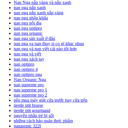
Nan Nga nắp vàng và nắp xanh
nan nga nắp xanh
nan nga nắp xanh nắp vàng
nan nga nhập khẩu
nan nga nội địa
nan nga optipro
nan nga organic
nan nga sản xuất ở đâu
nan nga va nan thuy si co gi khac nhau
nan nga và nan việt cái nào tốt hơn
nan nga và việt
nan nga xách tay
nan optipro
nan optipro 4
nan optipro nga
Nan Organic Nga
nan supreme pro
nan supreme pro 1
nan supreme pro 2
nên mua máy giặt cửa trước hay cửa trên
nestle ptit brasse
nestle ptit gourmand
nguyên nhân trẻ bị sốt
những cách bảo quản thực phẩm
panasonic 322l