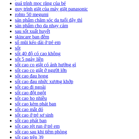
quá trình mọc răng của bé
quy trình giặt của máy giặt panasonic
rohto 50 megumi
sản phẩm chăm sóc da tuổi dậy thì
sản phẩm cho da nhạy cảm
sau sốt xuất huyết
skincare ban đêm
sổ mũi kéo dài ở trẻ em
sốt
sốt 40 độ có cao không
sốt 5 ngày liền
sốt cao co giật có ảnh hưởng gì
sốt cao co giật ở người lớn
sốt cao đau họng
sốt cao đau nhức xương khớp
sốt cao đi ngoài
sốt cao đột ngột
sốt cao ho nhiều
sốt cao kèm phát ban
sốt cao mắt đỏ
sốt cao ở trẻ sơ sinh
sốt cao phát ban
sốt cao rét run ở trẻ em
sốt cao sau khi tiêm phòng
sốt cao trên 39