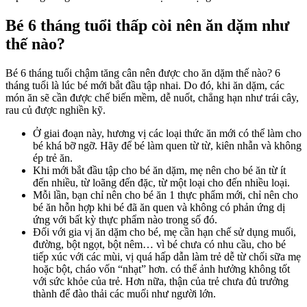
chế
độ
Bé 6 tháng tuổi thấp còi nên ăn dặm như
ăn
thế nào?
dặ
&
bú
Bé 6 tháng tuổi chậm tăng cân nên được cho ăn dặm thế nào? 6
sữa
tháng tuổi là lúc bé mới bắt đầu tập nhai. Do đó, khi ăn dặm, các
ch
món ăn sẽ cần được chế biến mềm, dễ nuốt, chẳng hạn như trái cây,
bé
rau củ được nghiền kỹ.
6
thá
Ở giai đoạn này, hương vị các loại thức ăn mới có thể làm cho
tăn
bé khá bỡ ngỡ. Hãy để bé làm quen từ từ, kiên nhẫn và không
cân
ép trẻ ăn.
Khi mới bắt đầu tập cho bé ăn dặm, mẹ nên cho bé ăn từ ít
đến nhiều, từ loãng đến đặc, từ một loại cho đến nhiều loại.
Mỗi lần, bạn chỉ nên cho bé ăn 1 thực phẩm mới, chỉ nên cho
bé ăn hỗn hợp khi bé đã ăn quen và không có phản ứng dị
ứng với bất kỳ thực phẩm nào trong số đó.
Đối với gia vị ăn dặm cho bé, mẹ cần hạn chế sử dụng muối,
đường, bột ngọt, bột nêm… vì bé chưa có nhu cầu, cho bé
tiếp xúc với các mùi, vị quá hấp dẫn làm trẻ dễ từ chối sữa mẹ
hoặc bột, cháo vốn “nhạt” hơn. có thể ảnh hưởng không tốt
với sức khỏe của trẻ. Hơn nữa, thận của trẻ chưa đủ trưởng
thành để đào thải các muối như người lớn.