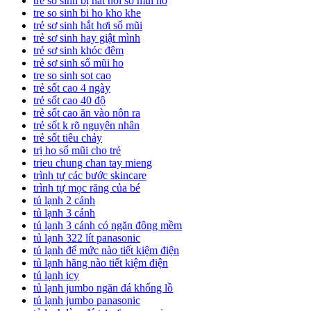
trẻ sơ sinh bị hắt hơi sổ mũi ho
tre so sinh bi ho kho khe
trẻ sơ sinh hắt hơi sổ mũi
trẻ sơ sinh hay giật mình
trẻ sơ sinh khóc đêm
trẻ sơ sinh sổ mũi ho
tre so sinh sot cao
trẻ sốt cao 4 ngày
trẻ sốt cao 40 độ
trẻ sốt cao ăn vào nôn ra
trẻ sốt k rõ nguyên nhân
trẻ sốt tiêu chảy
trị ho sổ mũi cho trẻ
trieu chung chan tay mieng
trình tự các bước skincare
trình tự mọc răng của bé
tủ lạnh 2 cánh
tủ lạnh 3 cánh
tủ lạnh 3 cánh có ngăn đông mềm
tủ lạnh 322 lít panasonic
tủ lạnh để mức nào tiết kiệm điện
tủ lạnh hãng nào tiết kiệm điện
tủ lạnh icy
tủ lạnh jumbo ngăn đá khổng lồ
tủ lạnh jumbo panasonic