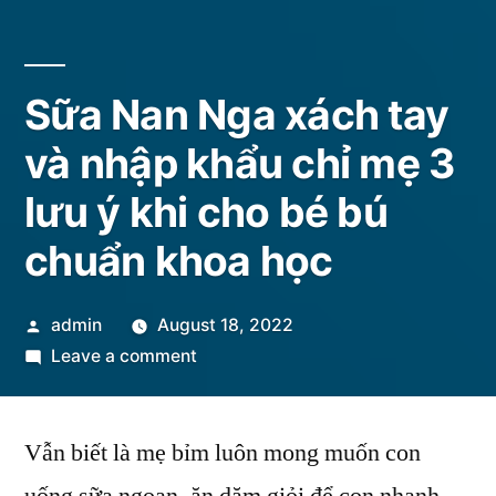
Sữa Nan Nga xách tay
và nhập khẩu chỉ mẹ 3
lưu ý khi cho bé bú
chuẩn khoa học
Posted
admin
August 18, 2022
by
on
Leave a comment
Sữa
Nan
Vẫn biết là mẹ bỉm luôn mong muốn con
Nga
xách