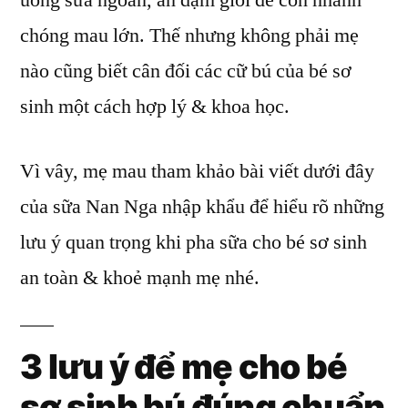
uống sữa ngoan, ăn dặm giỏi để con nhanh
tay
chóng mau lớn. Thế nhưng không phải mẹ
và
nhập
nào cũng biết cân đối các cữ bú của bé sơ
khẩu
sinh một cách hợp lý & khoa học.
chỉ
mẹ
3
Vì vây, mẹ mau tham khảo bài viết dưới đây
lưu
của sữa Nan Nga nhập khẩu để hiểu rõ những
ý
lưu ý quan trọng khi pha sữa cho bé sơ sinh
khi
cho
an toàn & khoẻ mạnh mẹ nhé.
bé
bú
chuẩn
3 lưu ý để mẹ cho bé
khoa
học
sơ sinh bú đúng chuẩn