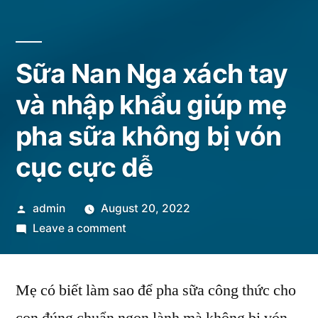
Sữa Nan Nga xách tay
và nhập khẩu giúp mẹ
pha sữa không bị vón
cục cực dễ
Posted
admin
August 20, 2022
by
on
Leave a comment
Sữa
Nan
Mẹ có biết làm sao để pha sữa công thức cho
Nga
xách