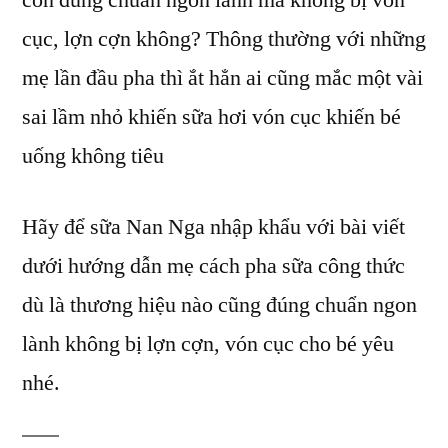
con đúng chuẩn ngon lành mà không bị vón
tay
cục, lợn cợn không? Thông thường với những
và
nhập
mẹ lần đầu pha thì ắt hẳn ai cũng mắc một vài
khẩu
sai lầm nhỏ khiến sữa hơi vón cục khiến bé
giúp
uống không tiêu
mẹ
pha
sữa
Hãy để sữa Nan Nga nhập khẩu với bài viết
không
dưới hướng dẫn mẹ cách pha sữa công thức
bị
vón
dù là thương hiệu nào cũng đúng chuẩn ngon
cục
lành không bị lợn cợn, vón cục cho bé yêu
cực
dễ
nhé.