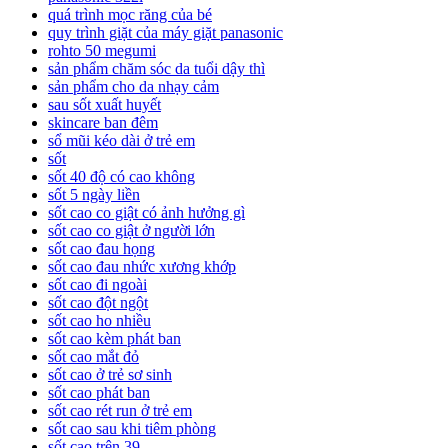
quá trình mọc răng của bé
quy trình giặt của máy giặt panasonic
rohto 50 megumi
sản phẩm chăm sóc da tuổi dậy thì
sản phẩm cho da nhạy cảm
sau sốt xuất huyết
skincare ban đêm
sổ mũi kéo dài ở trẻ em
sốt
sốt 40 độ có cao không
sốt 5 ngày liền
sốt cao co giật có ảnh hưởng gì
sốt cao co giật ở người lớn
sốt cao đau họng
sốt cao đau nhức xương khớp
sốt cao đi ngoài
sốt cao đột ngột
sốt cao ho nhiều
sốt cao kèm phát ban
sốt cao mắt đỏ
sốt cao ở trẻ sơ sinh
sốt cao phát ban
sốt cao rét run ở trẻ em
sốt cao sau khi tiêm phòng
sốt cao trên 39