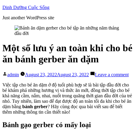
Skip
Dinh Dưỡng Cuộc Sống
to
Just another WordPress site
content
Một số lưu ý an toàn khi cho bé
ăn bánh gerber ăn dặm
Posted
on
admin
August 23, 2022
August 23, 2022
Leave a comment
by
Mộ
số
Việc tập cho bé ăn dặm ở độ tuổi phù hợp sẽ là bài tập đầu đời cho
lưu
bé khám phá những hương vị và thức ăn mới, đồng thời tập cho bé
ý
khả năng cầm, nắm, nhai, nuốt trong quãng thời gian đầu đời của trẻ
an
nhỏ. Tuy nhiên, làm sao để đạt được độ an toàn tối đa khi cho bé ăn
toà
dặm bằng
bánh gerber
? Hãy cùng đọc qua bài viết sau để biết
khi
thêm những thông tin cần thiết nào!
ch
bé
Bánh gạo gerber có mấy loại
ăn
bá