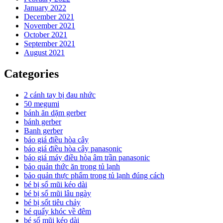
January 2022
December 2021
November 2021
October 2021
September 2021
August 2021
Categories
2 cánh tay bị đau nhức
50 megumi
bánh ăn dặm gerber
bánh gerber
Banh gerber
báo giá điều hòa cây
báo giá điều hòa cây panasonic
báo giá máy điều hòa âm trần panasonic
bảo quản thức ăn trong tủ lạnh
bảo quản thực phẩm trong tủ lạnh đúng cách
bé bị sổ mũi kéo dài
bé bị sổ mũi lâu ngày
bé bị sốt tiêu chảy
bé quấy khóc về đêm
bé sổ mũi kéo dài