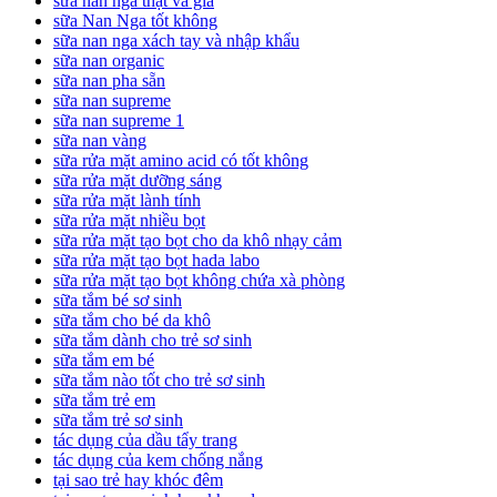
sữa nan nga thật và giả
sữa Nan Nga tốt không
sữa nan nga xách tay và nhập khẩu
sữa nan organic
sữa nan pha sẵn
sữa nan supreme
sữa nan supreme 1
sữa nan vàng
sữa rửa mặt amino acid có tốt không
sữa rửa mặt dưỡng sáng
sữa rửa mặt lành tính
sữa rửa mặt nhiều bọt
sữa rửa mặt tạo bọt cho da khô nhạy cảm
sữa rửa mặt tạo bọt hada labo
sữa rửa mặt tạo bọt không chứa xà phòng
sữa tắm bé sơ sinh
sữa tắm cho bé da khô
sữa tắm dành cho trẻ sơ sinh
sữa tắm em bé
sữa tắm nào tốt cho trẻ sơ sinh
sữa tắm trẻ em
sữa tắm trẻ sơ sinh
tác dụng của dầu tẩy trang
tác dụng của kem chống nắng
tại sao trẻ hay khóc đêm