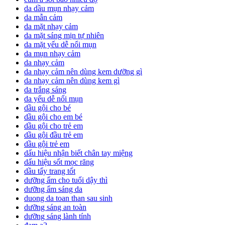
da dầu mụn nhạy cảm
da mẫn cảm
da mặt nhạy cảm
da mặt sáng mịn tự nhiên
da mặt yếu dễ nổi mụn
da mụn nhạy cảm
da nhạy cảm
da nhạy cảm nên dùng kem dưỡng gì
da nhạy cảm nên dùng kem gì
da trắng sáng
da yếu dễ nổi mụn
dầu gội cho bé
dầu gội cho em bé
dầu gội cho trẻ em
dầu gội đầu trẻ em
dầu gội trẻ em
dấu hiệu nhận biết chân tay miệng
dấu hiệu sốt mọc răng
dầu tẩy trang tốt
dưỡng ẩm cho tuổi dậy thì
dưỡng ẩm sáng da
duong da toan than sau sinh
dưỡng sáng an toàn
dưỡng sáng lành tính