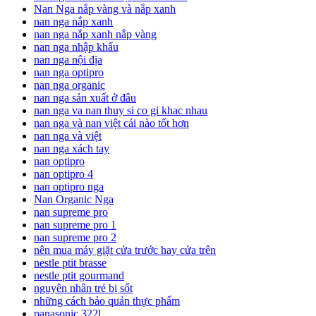
Nan Nga nắp vàng và nắp xanh
nan nga nắp xanh
nan nga nắp xanh nắp vàng
nan nga nhập khẩu
nan nga nội địa
nan nga optipro
nan nga organic
nan nga sản xuất ở đâu
nan nga va nan thuy si co gi khac nhau
nan nga và nan việt cái nào tốt hơn
nan nga và việt
nan nga xách tay
nan optipro
nan optipro 4
nan optipro nga
Nan Organic Nga
nan supreme pro
nan supreme pro 1
nan supreme pro 2
nên mua máy giặt cửa trước hay cửa trên
nestle ptit brasse
nestle ptit gourmand
nguyên nhân trẻ bị sốt
những cách bảo quản thực phẩm
panasonic 322l