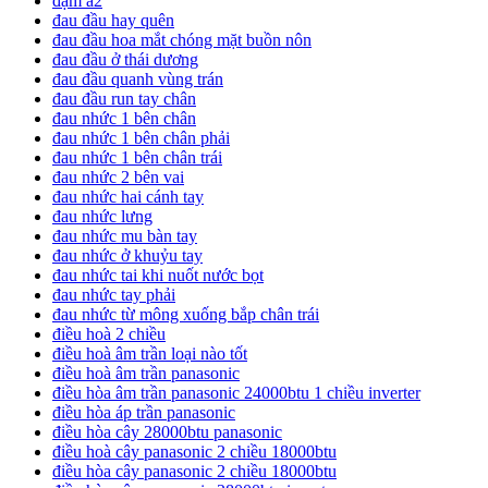
đạm a2
đau đầu hay quên
đau đầu hoa mắt chóng mặt buồn nôn
đau đầu ở thái dương
đau đầu quanh vùng trán
đau đầu run tay chân
đau nhức 1 bên chân
đau nhức 1 bên chân phải
đau nhức 1 bên chân trái
đau nhức 2 bên vai
đau nhức hai cánh tay
đau nhức lưng
đau nhức mu bàn tay
đau nhức ở khuỷu tay
đau nhức tai khi nuốt nước bọt
đau nhức tay phải
đau nhức từ mông xuống bắp chân trái
điều hoà 2 chiều
điều hoà âm trần loại nào tốt
điều hoà âm trần panasonic
điều hòa âm trần panasonic 24000btu 1 chiều inverter
điều hòa áp trần panasonic
điều hòa cây 28000btu panasonic
điều hoà cây panasonic 2 chiều 18000btu
điều hòa cây panasonic 2 chiều 18000btu