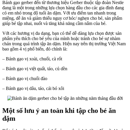
Bánh gạo gerber đến từ thương hiệu Gerber thuộc tập đoàn Nestle
ger
đang là một trong những lựa chọn hàng đầu cho các gia đình đang
ăn
có em nhỏ trong độ tuổi ăn dặm. Với ưu điểm tan nhanh trong
dặ
miệng, dễ ăn và giảm thiểu nguy cơ hóc/ nghẹn cho bé, sản phẩm
giúp bé tập nhai, nuốt và tăng khả năng cầm nắm của bé.
Với các hương vị đa dạng, bạn có thể dễ dàng lựa chọn được sản
phẩm yêu thích cho bé yêu của mình hoặc tránh cho bé sự nhàm
chán trong quá trình tập ăn dặm. Hiện nay trên thị trường Việt Nam
bao gồm 4 vị phổ biến, đó chính là:
– Bánh gạo vị xoài, chuối, cà rốt
– Bánh gạo vị việt quất, táo, củ dền
– Bánh gạo vị chuối đào
– Bánh gạo vị dâu, táo, cải bó xôi
Một số lưu ý an toàn khi tập cho bé ăn
dặm