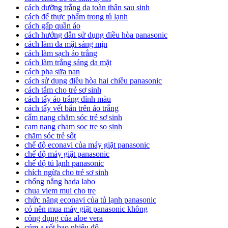
cách dưỡng trắng da toàn thân sau sinh
cách để thực phẩm trong tủ lạnh
cách gấp quần áo
cách hướng dẫn sử dụng điều hòa panasonic
cách làm da mặt sáng mịn
cách làm sạch áo trắng
cách làm trắng sáng da mặt
cách pha sữa nan
cách sử dụng điều hòa hai chiều panasonic
cách tắm cho trẻ sơ sinh
cách tẩy áo trắng dính màu
cách tẩy vết bẩn trên áo trắng
cẩm nang chăm sóc trẻ sơ sinh
cam nang cham soc tre so sinh
chăm sóc trẻ sốt
chế độ econavi của máy giặt panasonic
chế độ máy giặt panasonic
chế độ tủ lạnh panasonic
chích ngừa cho trẻ sơ sinh
chống nắng hada labo
chua viem mui cho tre
chức năng econavi của tủ lạnh panasonic
có nên mua máy giặt panasonic không
công dụng của aloe vera
cúm a sốt bao nhiêu độ