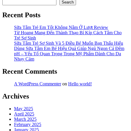
Search
Recent Posts
Sữa Tắm Trẻ Em Tốt Không Nằm Ở Lượt Review
Từ Hoang Mang Đến Thành Thạo Bí Kíp Cách Tắm Cho
Trẻ Sơ Sinh
Sữa Tắm Trẻ Sơ Sinh Và 5 Điều Bé Muốn Bạn Thấu Hiểu
Dùng Sữa Tắm Em Bé Hiệu Quả Giúp Ngủ Ngon Cả Đêm
pH – Yếu Tố Quan Trọng Trong Mỹ Phẩm Dành Cho Da
Nhạy Cảm
Recent Comments
A WordPress Commenter
on
Hello world!
Archives
May 2025
April 2025
March 2025
February 2025
January 2025