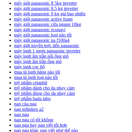
máy giặt panasonic 8 5kg inverter
máy giặt panasonic 8.5 kg inverter
máy giặt panasonic 9 kg giá bao nhiêu
máy giặt panasonic active foam
máy giặt panasonic cửa ngang 10kg
máy giặt panasonic econavi
máy giặt panasonic loại nào tốt
máy giặt panasonic na f100a4
máy giặt truyền trực tiếp panasonic
máy lạnh 1 ngựa panasonic inverter
máy lạnh âm trần nối ống gió
máy lạnh âm trần ống gió
máy lạnh cục bộ
mua tủ lạnh hãng nào tốt
mua tủ lạnh loại nào tốt
mỹ phẩm cetaphil
mỹ phẩm dành cho da nhạy cảm
mỹ phẩm dùng cho da nhạy cảm
mỹ phẩm hada labo
nan của nga
nan infinipro a2
nan nga
nan nga có tốt không
nan nga hay nan việt tốt hơn
nan nga khác nan việt như thế nào