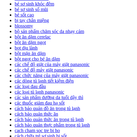
bé sơ sinh khóc đêm
bé sơ sinh sổ mũi
bé sốt cao
bị tay chân miệng
blossomy
bộ sản phẩm chăm sóc da nhạy cảm
bột ăn dặm cerelac
bột ăn dặm ngọt
bọt dịu lành
bột mặn ăn dặm
bột ngọt cho bé ăn dặm
các chế độ giặt của máy giặt panasonic
các chế độ máy giặt panasonic
các chức năng của máy giặt panasonic
các dòng tủ lạnh tiết kiệm điện
các loại đau đầu
các loại tủ lạnh panasonic
các sản phẩm dưỡng da tuổi dậy thì
các thuốc giảm đau hạ sốt
cách bảo quản đồ ăn trong tủ lạnh
cách bảo quản thức ăn
cách bảo quản thức ăn trong tủ lạnh
cách bảo quản thực phẩm trong tủ lạnh
cach cham soc tre bi ho
cách chữa trẻ sơ sinh bị sốt