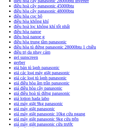
điều hòa cây panasonic 28000btu inverter
điều hoà cây panasonic 45000btu
điều hòa cây panasonic 48000btu
điều hòa cục bộ
điều hòa không khí
điều hoà lọc không khí tốt nhất
điều hòa nanoe
điều hoà nanoe g
điều hòa trung tâm panasonic
điều hòa tủ đứng panasonic 28000btu 1 chiều
điều trị da nhạy cảm
gel sunscreen
gerber
giá bán tủ lạnh panasonic
giá các loại máy giặt panasonic
giá các loại tủ lạnh panasonic
giá điều hòa âm trần panasonic
giá điều hòa cây panasonic
giá điều hoà tủ đứng panasonic
giá lotion hada labo
giá máy giặt 9kg panasonic
giá máy giặt panasonic
giá máy giặt panasonic 10kg cửa ngang
giá máy giặt panasonic 9kg cửa trên
giá máy giặt panasonic cửa trước