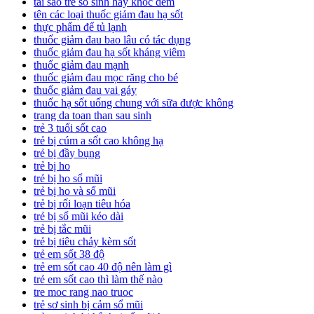
tai sao tre so sinh hay khoc dem
tên các loại thuốc giảm đau hạ sốt
thực phẩm để tủ lạnh
thuốc giảm đau bao lâu có tác dụng
thuốc giảm đau hạ sốt kháng viêm
thuốc giảm đau mạnh
thuốc giảm đau mọc răng cho bé
thuốc giảm đau vai gáy
thuốc hạ sốt uống chung với sữa được không
trang da toan than sau sinh
trẻ 3 tuổi sốt cao
trẻ bị cúm a sốt cao không hạ
trẻ bị đầy bụng
trẻ bị ho
trẻ bị ho sổ mũi
trẻ bị ho và sổ mũi
trẻ bị rối loạn tiêu hóa
trẻ bị sổ mũi kéo dài
trẻ bị tắc mũi
trẻ bị tiêu chảy kèm sốt
trẻ em sốt 38 độ
trẻ em sốt cao 40 độ nên làm gì
trẻ em sốt cao thì làm thế nào
tre moc rang nao truoc
trẻ sơ sinh bị cảm sổ mũi