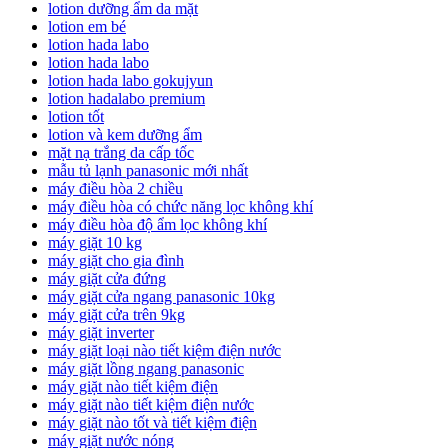
lotion dưỡng ẩm da mặt
lotion em bé
lotion hada labo
lotion hada labo
lotion hada labo gokujyun
lotion hadalabo premium
lotion tốt
lotion và kem dưỡng ẩm
mặt nạ trắng da cấp tốc
mẫu tủ lạnh panasonic mới nhất
máy điều hòa 2 chiều
máy điều hòa có chức năng lọc không khí
máy điều hòa độ ẩm lọc không khí
máy giặt 10 kg
máy giặt cho gia đình
máy giặt cửa đứng
máy giặt cửa ngang panasonic 10kg
máy giặt cửa trên 9kg
máy giặt inverter
máy giặt loại nào tiết kiệm điện nước
máy giặt lồng ngang panasonic
máy giặt nào tiết kiệm điện
máy giặt nào tiết kiệm điện nước
máy giặt nào tốt và tiết kiệm điện
máy giặt nước nóng