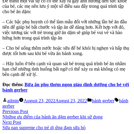
Để tránh một vài sự cố có thể xảy ra gây ảnh hưởng đến sức khoẻ
của bé, các mẹ nên lưu ý một số điều sau đây trong quá trình tập
cho bé ăn dặm:
– Các bậc phụ huynh có thể làm mẫu đối với những lần bé ăn đầu
tiên để giúp bé bắt chước và tập ăn dễ dàng hơn. Kết hợp với đó,
việc tương tác với trẻ trong giờ ăn dặm sẽ giúp bé vui vẻ và hào
hứng hơn trong quá trình tập ăn
– Cho bé uống thêm nước hoặc sữa để bé khỏi bị nghẹn và hấp thụ
được tốt hơn sau khi bé vừa ăn bánh xong.
– Hãy luôn ở bên cạnh và quan sát bé trong quá trình bé ăn nhằm
hạn chế những tình huống bất ngờ có thể xảy ra mà không có mẹ
bên cạnh để xử lý.
Đọc thêm:
Bữa ăn phụ thơm ngon giàu dinh dưỡng cho bé với
bánh gerber
Posted
Posted
Tags:
admin
August 23, 2022
August 23, 2022
bánh gerber
bánh
by
in
gerber
Post
Previous
Previous Post
post:
Những ưu điểm của bánh ăn dặm gerber khi sử dụng
navigation
Next
Next Post
post:
Sữa nan supreme cho trẻ dị ứng đạm sữa bò