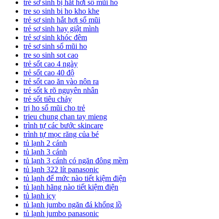
trẻ sơ sinh bị hắt hơi sổ mũi ho
tre so sinh bi ho kho khe
trẻ sơ sinh hắt hơi sổ mũi
trẻ sơ sinh hay giật mình
trẻ sơ sinh khóc đêm
trẻ sơ sinh sổ mũi ho
tre so sinh sot cao
trẻ sốt cao 4 ngày
trẻ sốt cao 40 độ
trẻ sốt cao ăn vào nôn ra
trẻ sốt k rõ nguyên nhân
trẻ sốt tiêu chảy
trị ho sổ mũi cho trẻ
trieu chung chan tay mieng
trình tự các bước skincare
trình tự mọc răng của bé
tủ lạnh 2 cánh
tủ lạnh 3 cánh
tủ lạnh 3 cánh có ngăn đông mềm
tủ lạnh 322 lít panasonic
tủ lạnh để mức nào tiết kiệm điện
tủ lạnh hãng nào tiết kiệm điện
tủ lạnh icy
tủ lạnh jumbo ngăn đá khổng lồ
tủ lạnh jumbo panasonic