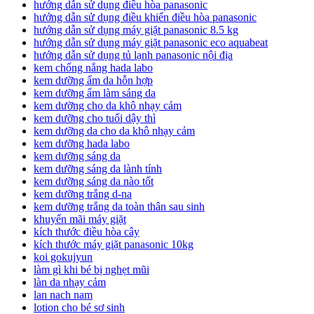
hướng dẫn sử dụng điều hòa panasonic
hướng dẫn sử dụng điều khiển điều hòa panasonic
hướng dẫn sử dụng máy giặt panasonic 8.5 kg
hướng dẫn sử dụng máy giặt panasonic eco aquabeat
hướng dẫn sử dụng tủ lạnh panasonic nội địa
kem chống nắng hada labo
kem dưỡng ẩm da hỗn hợp
kem dưỡng ẩm làm sáng da
kem dưỡng cho da khô nhạy cảm
kem dưỡng cho tuổi dậy thì
kem dưỡng da cho da khô nhạy cảm
kem dưỡng hada labo
kem dưỡng sáng da
kem dưỡng sáng da lành tính
kem dưỡng sáng da nào tốt
kem dưỡng trắng d-na
kem dưỡng trắng da toàn thân sau sinh
khuyến mãi máy giặt
kích thước điều hòa cây
kích thước máy giặt panasonic 10kg
koi gokujyun
làm gì khi bé bị nghẹt mũi
làn da nhạy cảm
lan nach nam
lotion cho bé sơ sinh