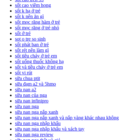
sốt cao viêm họng
sốt k hạ ở trẻ
sốt k nên ăn gì
sốt mọc răng hàm ở trẻ
sốt mọc răng ở trẻ nhỏ
sốt ở trẻ
sot o tre so sinh
sốt phát ban ở trẻ
sốt rét nên làm gì
sốt tiêu chảy ở trẻ em
sốt uống thuốc không hạ
sốt và tiêu chảy ở trẻ em
sốt vi rút
sữa chua ptit
sữa đạm a2 và 5hmo
sữa nan a2
sữa nan của nga
sữa nan infinipro
sữa nan nga
sữa nan nga nắp xanh
sữa nan nga nắp xanh và nắp vàng khác nhau không
sữa nan nga nhập khẩu
sữa nan nga nhập khẩu và xách tay
sữa nan nga review