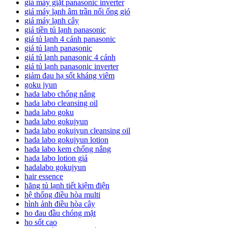
giá máy giặt panasonic inverter
giá máy lạnh âm trần nối ống gió
giá máy lạnh cây
giá tiền tủ lạnh panasonic
giá tủ lạnh 4 cánh panasonic
giá tủ lạnh panasonic
giá tủ lạnh panasonic 4 cánh
giá tủ lạnh panasonic inverter
giảm đau hạ sốt kháng viêm
goku jyun
hada labo chống nắng
hada labo cleansing oil
hada labo goku
hada labo gokujyun
hada labo gokujyun cleansing oil
hada labo gokujyun lotion
hada labo kem chống nắng
hada labo lotion giá
hadalabo gokujyun
hair essence
hãng tủ lạnh tiết kiệm điện
hệ thống điều hòa multi
hình ảnh điều hòa cây
ho đau đầu chóng mặt
ho sốt cao