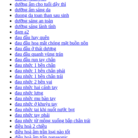
dưỡng ẩm cho tuổi dậy thì
dưỡng ẩm sáng da
duong da toan than sau sinh
dưỡng sáng an toàn
dưỡng sáng lành tính
đạm a2
đau đầu hay quên
đau đầu hoa mắt chóng mặt buồn nôn
đau đầu ở thái dương
đau đầu quanh vùng trán
đau đầu run tay chân
đau nhức 1 bên chân
đau nhức 1 bên chân phải
đau nhức 1 bên chân trái
đau nhức 2 bên vai
đau nhức hai cánh tay
đau nhức lưng
đau nhức mu bàn tay
đau nhức ở khuỷu tay
đau nhức tai khi nuốt nước bọt
đau nhức tay phải
đau nhức từ mông xuống bắp chân trái
điều hoà 2 chiều
điều hoà âm trần loại nào tốt
điều hoà âm trần panasonic