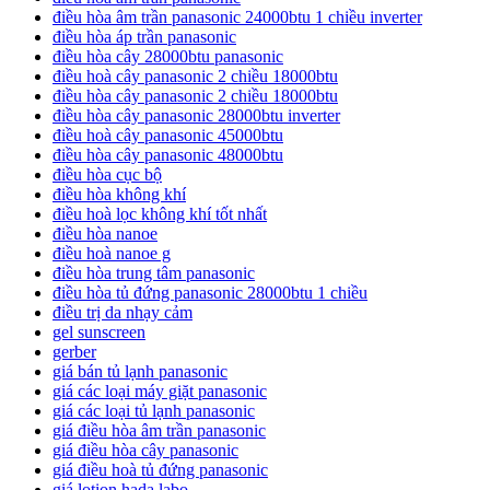
điều hòa âm trần panasonic 24000btu 1 chiều inverter
điều hòa áp trần panasonic
điều hòa cây 28000btu panasonic
điều hoà cây panasonic 2 chiều 18000btu
điều hòa cây panasonic 2 chiều 18000btu
điều hòa cây panasonic 28000btu inverter
điều hoà cây panasonic 45000btu
điều hòa cây panasonic 48000btu
điều hòa cục bộ
điều hòa không khí
điều hoà lọc không khí tốt nhất
điều hòa nanoe
điều hoà nanoe g
điều hòa trung tâm panasonic
điều hòa tủ đứng panasonic 28000btu 1 chiều
điều trị da nhạy cảm
gel sunscreen
gerber
giá bán tủ lạnh panasonic
giá các loại máy giặt panasonic
giá các loại tủ lạnh panasonic
giá điều hòa âm trần panasonic
giá điều hòa cây panasonic
giá điều hoà tủ đứng panasonic
giá lotion hada labo