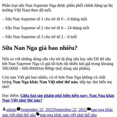
Phân loại sữa Nan Supreme Nga được phân phối chính hãng tại thị
trường Việt Nam theo độ tuổi.
– Sữa Nan Supreme số 1 cho trẻ từ 0 – 6 tháng tuổi
– Sữa Nan Supreme số 2 cho trẻ từ 6 – 24 tháng tuổi
– Sữa Nan Supreme số 3 cho trẻ từ 2 – 6 tuổi
Sữa Nan Nga
giá bao nhiêu?
Nếu so với những dòng sữa cho trẻ dị ứng sữa hay sữa Dê thì sữa
bột Nan Supreme Nga có giá tốt hơn rất nhiều khi giá trong khoảng
500.000đ – 600.000đ/lon 800gr (tuỳ dòng sản phẩm).
Còn nan Việt giá bao nhiêu, có rẻ hơn Nan Nga không và chất
lượng
Nan Nga khác Nan Việt như thế nào
, tiếp tục tìm hiểu mẹ
nhé!
Đọc thêm:
Giữa hai sản phẩm phố biến hiện nay: Nan Nga khác
Nan Việt như thế nào?
Posted
Posted
admin
September 22, 2022
September 22, 2022
nan nga khác
by
in
Tags:
nan việt như thế nào
nan nga khác nan việt như thế nào