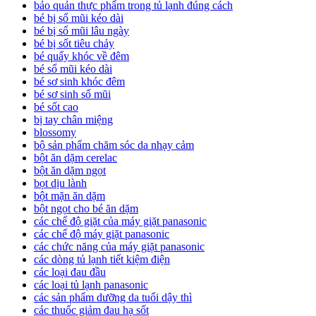
bảo quản thực phẩm trong tủ lạnh đúng cách
bé bị sổ mũi kéo dài
bé bị sổ mũi lâu ngày
bé bị sốt tiêu chảy
bé quấy khóc về đêm
bé sổ mũi kéo dài
bé sơ sinh khóc đêm
bé sơ sinh sổ mũi
bé sốt cao
bị tay chân miệng
blossomy
bộ sản phẩm chăm sóc da nhạy cảm
bột ăn dặm cerelac
bột ăn dặm ngọt
bọt dịu lành
bột mặn ăn dặm
bột ngọt cho bé ăn dặm
các chế độ giặt của máy giặt panasonic
các chế độ máy giặt panasonic
các chức năng của máy giặt panasonic
các dòng tủ lạnh tiết kiệm điện
các loại đau đầu
các loại tủ lạnh panasonic
các sản phẩm dưỡng da tuổi dậy thì
các thuốc giảm đau hạ sốt