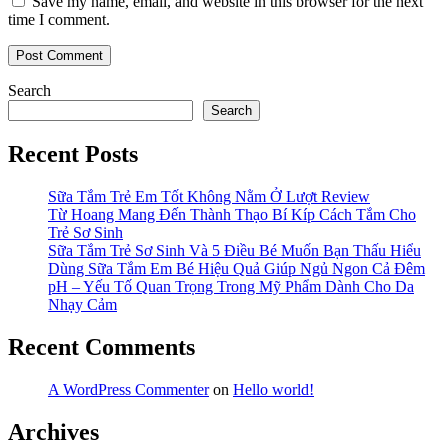
Save my name, email, and website in this browser for the next
time I comment.
Search
Search
Recent Posts
Sữa Tắm Trẻ Em Tốt Không Nằm Ở Lượt Review
Từ Hoang Mang Đến Thành Thạo Bí Kíp Cách Tắm Cho
Trẻ Sơ Sinh
Sữa Tắm Trẻ Sơ Sinh Và 5 Điều Bé Muốn Bạn Thấu Hiểu
Dùng Sữa Tắm Em Bé Hiệu Quả Giúp Ngủ Ngon Cả Đêm
pH – Yếu Tố Quan Trọng Trong Mỹ Phẩm Dành Cho Da
Nhạy Cảm
Recent Comments
A WordPress Commenter
on
Hello world!
Archives