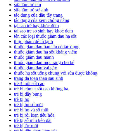
sữa tắm trẻ em
sữa tắm trẻ sơ sinh
tác dụng của dầu tẩy trang
tác dụng của kem chống nắng
tại sao trẻ hay khóc đêm
tai sao tre so sinh hay khoc dem
tên các loại thuốc giảm đau hạ sốt
thực phẩm để tủ lạnh
thuốc giảm đau bao lâu có tác dụng
thuốc giảm đau hạ sốt kháng viêm
thuốc giảm đau mạnh
thuốc giảm đau mọc răng cho bé
thuốc giảm đau vai gáy
thuốc hạ sốt uống chung với sữa được không
trang da toan than sau sinh
trẻ 3 tuổi sốt cao
trẻ bị cúm a sốt cao không hạ
trẻ bị đầy bụng
trẻ bị ho
trẻ bị ho sổ mũi
trẻ bị ho và sổ mũi
trẻ bị rối loạn tiêu hóa
trẻ bị sổ mũi kéo dài
trẻ bị tắc mũi
trẻ bị tiêu chảy kèm sốt