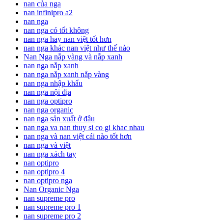
nan của nga
nan infinipro a2
nan nga
nan nga có tốt không
nan nga hay nan việt tốt hơn
nan nga khác nan việt như thế nào
Nan Nga nắp vàng và nắp xanh
nan nga nắp xanh
nan nga nắp xanh nắp vàng
nan nga nhập khẩu
nan nga nội địa
nan nga optipro
nan nga organic
nan nga sản xuất ở đâu
nan nga va nan thuy si co gi khac nhau
nan nga và nan việt cái nào tốt hơn
nan nga và việt
nan nga xách tay
nan optipro
nan optipro 4
nan optipro nga
Nan Organic Nga
nan supreme pro
nan supreme pro 1
nan supreme pro 2