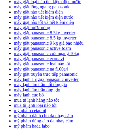
máy giặt loại nào tiết kiệm điện nước
máy giặt lồng ngang panasonic
máy giặt nào tiết kiệm điện
máy giặt nào tiết kiệm điện nước
máy giặt nào tốt và tiết kiệm điện
máy giặt nước nóng
máy giặt panasonic 8 5kg inverter
máy giặt panasonic 8.5 kg inverter
máy giặt panasonic 9 kg giá bao nhiêu
máy giặt panasonic active foam
máy giặt panasonic cửa ngang 10kg
máy giặt panasonic econavi
máy giặt panasonic loại nào tốt
máy giặt panasonic na f100a4
máy giặt truyền trực tiếp panasonic
máy lạnh 1 ngựa panasonic inverter
máy lạnh âm trần nối ống gió
máy lạnh âm trần ống gió
máy lạnh cục bộ
mua tủ lạnh hãng nào tốt
mua tủ lạnh loại nào tốt
mỹ phẩm cetaphil
mỹ phẩm dành cho da nhạy cảm
mỹ phẩm dùng cho da nhạy cảm
mỹ phẩm hada labo