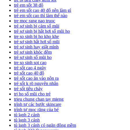
trẻ em sốt 38 độ
trẻ em sốt cao 40 độ nên làm gì
trẻ em sốt cao thì làm thế nào
tre moc rang nao truoc
trẻ sơ sinh bị cảm sổ mũi
trẻ sơ sinh bị hắt hơi sổ mũi ho
tre so sinh bi ho kho khe
trẻ sơ sinh hắt hơi sổ mũi
trẻ sơ sinh hay giật mình
trẻ sơ sinh khóc đêm
trẻ sơ sinh sổ mũi ho
tre so sinh sot cao
trẻ sốt cao 4 ngày
trẻ sốt cao 40 độ
trẻ sốt cao ăn vào nôn ra
trẻ sốt k rõ nguyên nhân
trẻ sốt tiêu chảy
trị ho sổ mũi cho trẻ
trieu chung chan tay mieng
trình tự các bước skincare
trình tự mọc răng của bé
tủ lạnh 2 cánh
tủ lạnh 3 cánh
tủ lạnh 3 cánh có ngăn đông mềm