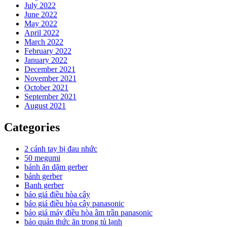
July 2022
June 2022
May 2022
April 2022
March 2022
February 2022
January 2022
December 2021
November 2021
October 2021
September 2021
August 2021
Categories
2 cánh tay bị đau nhức
50 megumi
bánh ăn dặm gerber
bánh gerber
Banh gerber
báo giá điều hòa cây
báo giá điều hòa cây panasonic
báo giá máy điều hòa âm trần panasonic
bảo quản thức ăn trong tủ lạnh