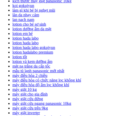
kích thước máy giặt panasonic 10kg
koi gokujyun
làm gì khi bé bị nghẹt mũi
làn da nhạy cảm
lan nach nam
lotion cho bé sơ sinh
lotion dưỡng ẩm da mặt
lotion em bé
lotion hada labo
lotion hada labo
lotion hada labo gokujyun
lotion hadalabo premium
lotion tốt
lotion và kem dưỡng ẩm
mặt nạ trắng da cấp tốc
mẫu tủ lạnh panasonic mới nhất
máy điều hòa 2 chiều
máy điều hòa có chức năng lọc không khí
máy điều hòa độ ẩm lọc không khí
máy giặt 10 kg
máy giặt cho gia đình
máy giặt cửa đứng
máy giặt cửa ngang panasonic 10kg
máy giặt cửa trên 9kg
máy giặt inverter