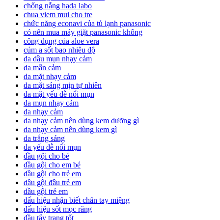
chống nắng hada labo
chua viem mui cho tre
chức năng econavi của tủ lạnh panasonic
có nên mua máy giặt panasonic không
công dụng của aloe vera
cúm a sốt bao nhiêu độ
da dầu mụn nhạy cảm
da mẫn cảm
da mặt nhạy cảm
da mặt sáng mịn tự nhiên
da mặt yếu dễ nổi mụn
da mụn nhạy cảm
da nhạy cảm
da nhạy cảm nên dùng kem dưỡng gì
da nhạy cảm nên dùng kem gì
da trắng sáng
da yếu dễ nổi mụn
dầu gội cho bé
dầu gội cho em bé
dầu gội cho trẻ em
dầu gội đầu trẻ em
dầu gội trẻ em
dấu hiệu nhận biết chân tay miệng
dấu hiệu sốt mọc răng
dầu tẩy trang tốt