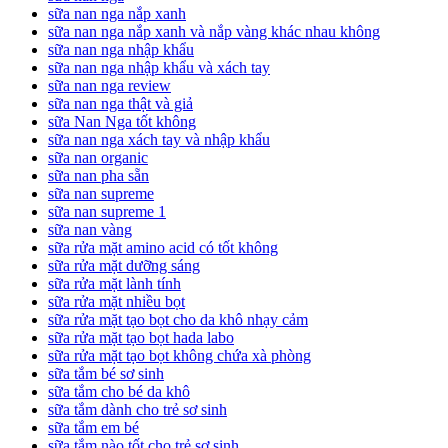
sữa nan nga nắp xanh
sữa nan nga nắp xanh và nắp vàng khác nhau không
sữa nan nga nhập khẩu
sữa nan nga nhập khẩu và xách tay
sữa nan nga review
sữa nan nga thật và giả
sữa Nan Nga tốt không
sữa nan nga xách tay và nhập khẩu
sữa nan organic
sữa nan pha sẵn
sữa nan supreme
sữa nan supreme 1
sữa nan vàng
sữa rửa mặt amino acid có tốt không
sữa rửa mặt dưỡng sáng
sữa rửa mặt lành tính
sữa rửa mặt nhiều bọt
sữa rửa mặt tạo bọt cho da khô nhạy cảm
sữa rửa mặt tạo bọt hada labo
sữa rửa mặt tạo bọt không chứa xà phòng
sữa tắm bé sơ sinh
sữa tắm cho bé da khô
sữa tắm dành cho trẻ sơ sinh
sữa tắm em bé
sữa tắm nào tốt cho trẻ sơ sinh