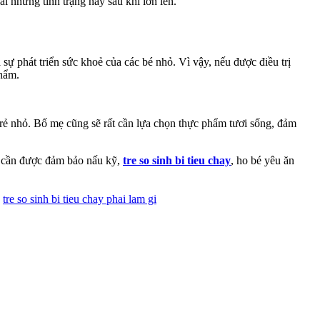
i những tình trạng này sau khi lớn lên.
 sự phát triển sức khoẻ của các bé nhỏ. Vì vậy, nếu được điều trị
phẩm.
rẻ nhỏ. Bố mẹ cũng sẽ rất cần lựa chọn thực phẩm tươi sống, đảm
t cần được đảm bảo nấu kỹ,
tre so sinh bi tieu chay
, ho bé yêu ăn
,
tre so sinh bi tieu chay phai lam gi