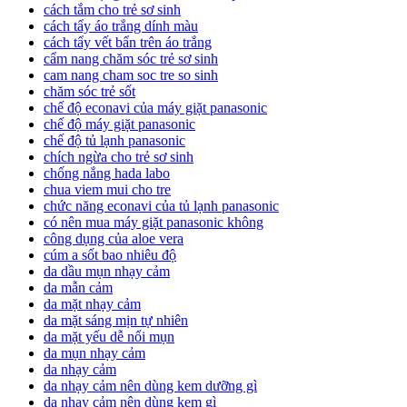
cách tắm cho trẻ sơ sinh
cách tẩy áo trắng dính màu
cách tẩy vết bẩn trên áo trắng
cẩm nang chăm sóc trẻ sơ sinh
cam nang cham soc tre so sinh
chăm sóc trẻ sốt
chế độ econavi của máy giặt panasonic
chế độ máy giặt panasonic
chế độ tủ lạnh panasonic
chích ngừa cho trẻ sơ sinh
chống nắng hada labo
chua viem mui cho tre
chức năng econavi của tủ lạnh panasonic
có nên mua máy giặt panasonic không
công dụng của aloe vera
cúm a sốt bao nhiêu độ
da dầu mụn nhạy cảm
da mẫn cảm
da mặt nhạy cảm
da mặt sáng mịn tự nhiên
da mặt yếu dễ nổi mụn
da mụn nhạy cảm
da nhạy cảm
da nhạy cảm nên dùng kem dưỡng gì
da nhạy cảm nên dùng kem gì