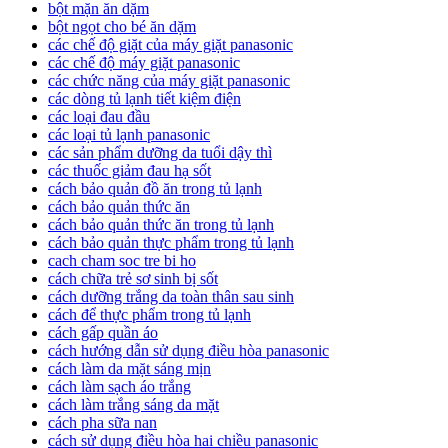
bột mặn ăn dặm
bột ngọt cho bé ăn dặm
các chế độ giặt của máy giặt panasonic
các chế độ máy giặt panasonic
các chức năng của máy giặt panasonic
các dòng tủ lạnh tiết kiệm điện
các loại đau đầu
các loại tủ lạnh panasonic
các sản phẩm dưỡng da tuổi dậy thì
các thuốc giảm đau hạ sốt
cách bảo quản đồ ăn trong tủ lạnh
cách bảo quản thức ăn
cách bảo quản thức ăn trong tủ lạnh
cách bảo quản thực phẩm trong tủ lạnh
cach cham soc tre bi ho
cách chữa trẻ sơ sinh bị sốt
cách dưỡng trắng da toàn thân sau sinh
cách để thực phẩm trong tủ lạnh
cách gấp quần áo
cách hướng dẫn sử dụng điều hòa panasonic
cách làm da mặt sáng mịn
cách làm sạch áo trắng
cách làm trắng sáng da mặt
cách pha sữa nan
cách sử dụng điều hòa hai chiều panasonic