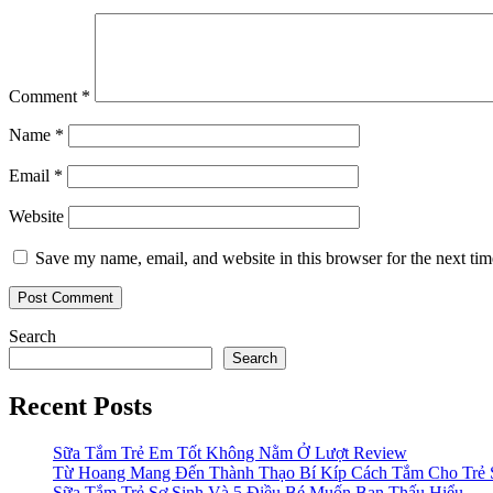
Comment
*
Name
*
Email
*
Website
Save my name, email, and website in this browser for the next ti
Search
Search
Recent Posts
Sữa Tắm Trẻ Em Tốt Không Nằm Ở Lượt Review
Từ Hoang Mang Đến Thành Thạo Bí Kíp Cách Tắm Cho Trẻ 
Sữa Tắm Trẻ Sơ Sinh Và 5 Điều Bé Muốn Bạn Thấu Hiểu