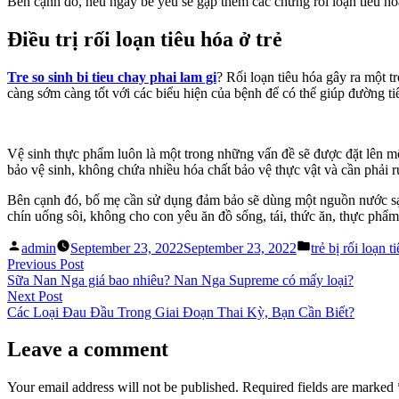
Bên cạnh đó, nếu ngày bé yêu sẽ gặp thêm các chứng rối loạn tiêu hóa
Điều trị rối loạn tiêu hóa ở trẻ
Tre so sinh bi tieu chay phai lam gi
? Rối loạn tiêu hóa gây ra một t
càng sớm càng tốt với các biểu hiện của bệnh để có thể giúp đường 
Vệ sinh thực phẩm luôn là một trong những vấn đề sẽ được đặt lên m
bảo vệ sinh, không chứa nhiều hóa chất bảo vệ thực vật và cần phải rử
Bên cạnh đó, bố mẹ cần sử dụng đảm bảo sẽ dùng một nguồn nước sạc
chín uống sôi, không cho con yêu ăn đồ sống, tái, thức ăn, thực ph
Posted
Posted
admin
September 23, 2022
September 23, 2022
trẻ bị rối loạn t
by
in
Post
Previous
Previous Post
post:
Sữa Nan Nga giá bao nhiêu? Nan Nga Supreme có mấy loại?
navigation
Next
Next Post
post:
Các Loại Đau Đầu Trong Giai Đoạn Thai Kỳ, Bạn Cần Biết?
Leave a comment
Your email address will not be published.
Required fields are marked