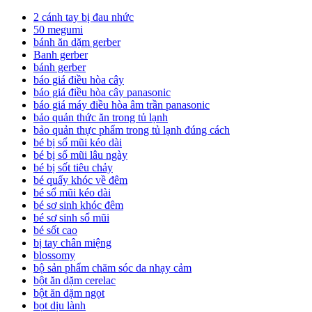
2 cánh tay bị đau nhức
50 megumi
bánh ăn dặm gerber
Banh gerber
bánh gerber
báo giá điều hòa cây
báo giá điều hòa cây panasonic
báo giá máy điều hòa âm trần panasonic
bảo quản thức ăn trong tủ lạnh
bảo quản thực phẩm trong tủ lạnh đúng cách
bé bị sổ mũi kéo dài
bé bị sổ mũi lâu ngày
bé bị sốt tiêu chảy
bé quấy khóc về đêm
bé sổ mũi kéo dài
bé sơ sinh khóc đêm
bé sơ sinh sổ mũi
bé sốt cao
bị tay chân miệng
blossomy
bộ sản phẩm chăm sóc da nhạy cảm
bột ăn dặm cerelac
bột ăn dặm ngọt
bọt dịu lành