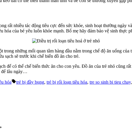
 kéo dài có thể biến thành mãn tính và bé còn sẽ thường xuyên gặp phả
rong rất nhiều tác động tiêu cực đến sức khỏe, sinh hoạt thường ngày và
tiêu hóa của bé yêu luôn khỏe mạnh. Bố mẹ hãy đảm bảo vệ sinh thực 
ột trong những mối quan tâm hàng đầu nằm trong chế độ ăn uống của t
a sạch sẽ trước khi chế biến đồ ăn cho trẻ.
h để có thể chế biến thức ăn cho con yêu. Đồ ăn của trẻ nhỏ cũng rấ
ẩm để lâu ngày…
Tags:
iêu hóa
trẻ bị đầy bụng
,
trẻ bị rối loạn tiêu hóa
,
tre so sinh bi tieu chay
*