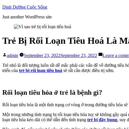
Skip
Dinh Dưỡng Cuộc Sống
to
Just another WordPress site
content
Trẻ Bị Rối Loạn Tiêu Hoá Là M
Posted
admin
September 23, 2022
September 23, 2022
Leave a comm
by
Trẻ nhỏ là đối tượng luôn rất dễ mắc phải các vấn đề về đường tiêu hó
triển của
trẻ bị rối loạn tiêu hoá
sẽ rất cần được điều trị sớm.
Rối loạn tiêu hóa ở trẻ là bệnh gì?
Rối loạn tiêu hóa là một tình trạng cơ vòng ở trong đường tiêu hóa sẽ 
Một trong những tình trạng bị rối loạn tiêu hóa tuy sẽ không gây quá
loạn tiêu hóa kéo dài có thể dẫn đến tình trạng
trẻ bị đầy bụng
, suy 