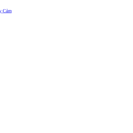
ạy Cảm