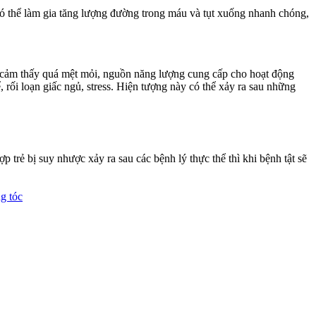
ó thể làm gia tăng lượng đường trong máu và tụt xuống nhanh chóng,
ạn cảm thấy quá mệt mỏi, nguồn năng lượng cung cấp cho hoạt động
, rối loạn giấc ngủ, stress. Hiện tượng này có thể xảy ra sau những
p trẻ bị suy nhược xảy ra sau các bệnh lý thực thể thì khi bệnh tật sẽ
g tóc