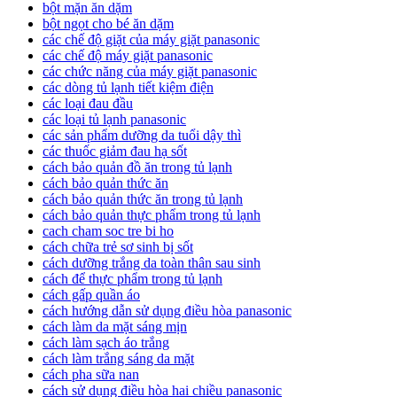
bột mặn ăn dặm
bột ngọt cho bé ăn dặm
các chế độ giặt của máy giặt panasonic
các chế độ máy giặt panasonic
các chức năng của máy giặt panasonic
các dòng tủ lạnh tiết kiệm điện
các loại đau đầu
các loại tủ lạnh panasonic
các sản phẩm dưỡng da tuổi dậy thì
các thuốc giảm đau hạ sốt
cách bảo quản đồ ăn trong tủ lạnh
cách bảo quản thức ăn
cách bảo quản thức ăn trong tủ lạnh
cách bảo quản thực phẩm trong tủ lạnh
cach cham soc tre bi ho
cách chữa trẻ sơ sinh bị sốt
cách dưỡng trắng da toàn thân sau sinh
cách để thực phẩm trong tủ lạnh
cách gấp quần áo
cách hướng dẫn sử dụng điều hòa panasonic
cách làm da mặt sáng mịn
cách làm sạch áo trắng
cách làm trắng sáng da mặt
cách pha sữa nan
cách sử dụng điều hòa hai chiều panasonic