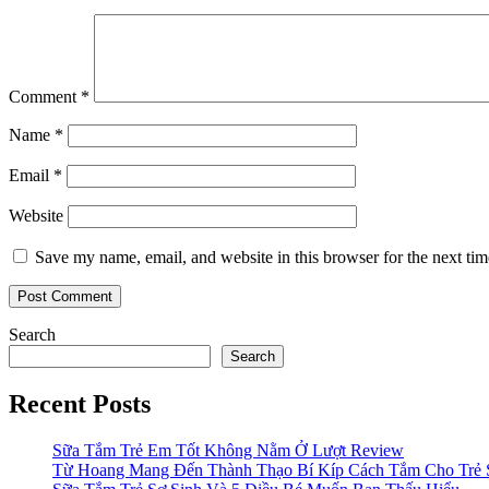
Comment
*
Name
*
Email
*
Website
Save my name, email, and website in this browser for the next ti
Search
Search
Recent Posts
Sữa Tắm Trẻ Em Tốt Không Nằm Ở Lượt Review
Từ Hoang Mang Đến Thành Thạo Bí Kíp Cách Tắm Cho Trẻ 