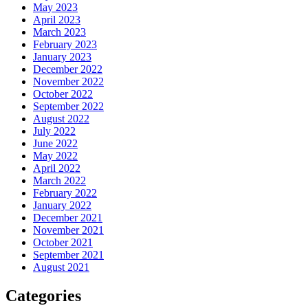
May 2023
April 2023
March 2023
February 2023
January 2023
December 2022
November 2022
October 2022
September 2022
August 2022
July 2022
June 2022
May 2022
April 2022
March 2022
February 2022
January 2022
December 2021
November 2021
October 2021
September 2021
August 2021
Categories