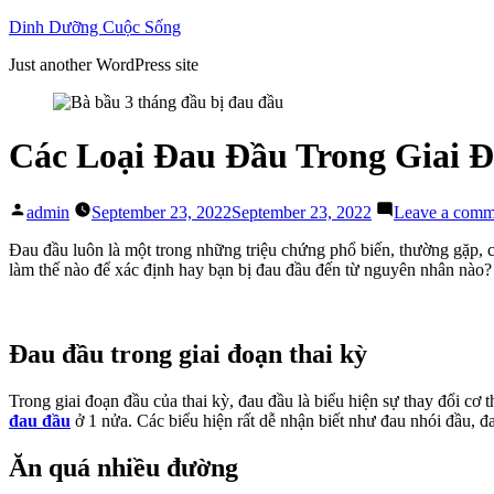
Skip
Dinh Dưỡng Cuộc Sống
to
Just another WordPress site
content
Các Loại Đau Đầu Trong Giai Đ
Posted
admin
September 23, 2022
September 23, 2022
Leave a comm
by
Đau đầu luôn là một trong những triệu chứng phổ biến, thường gặp, c
làm thế nào để xác định hay bạn bị đau đầu đến từ nguyên nhân nào
Đau đầu trong giai đoạn thai kỳ
Trong giai đoạn đầu của thai kỳ, đau đầu là biểu hiện sự thay đổi cơ
đau đầu
ở 1 nửa. Các biểu hiện rất dễ nhận biết như đau nhói đầu, 
Ăn quá nhiều đường