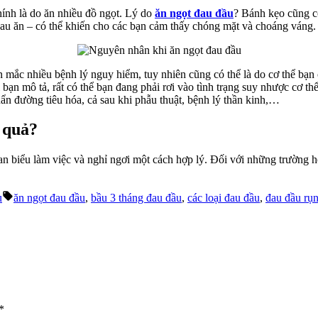
hính là do ăn nhiều đồ ngọt. Lý do
ăn ngọt đau đầu
? Bánh kẹo cũng c
au ăn – có thể khiến cho các bạn cảm thấy chóng mặt và choáng váng.
ạn mắc nhiều bệnh lý nguy hiểm, tuy nhiên cũng có thể là do cơ thể b
bạn mô tả, rất có thể bạn đang phải rơi vào tình trạng suy nhược cơ thể
n đường tiêu hóa, cả sau khi phẫu thuật, bệnh lý thần kinh,…
u quả?
ian biểu làm việc và nghỉ ngơi một cách hợp lý. Đối với những trường hợ
Tags:
u
ăn ngọt đau đầu
,
bầu 3 tháng đau đầu
,
các loại đau đầu
,
đau đầu rụn
*