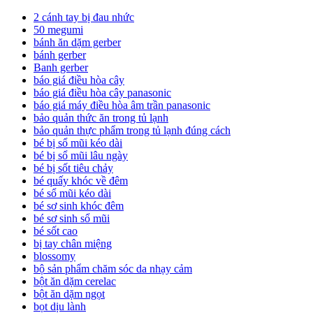
2 cánh tay bị đau nhức
50 megumi
bánh ăn dặm gerber
bánh gerber
Banh gerber
báo giá điều hòa cây
báo giá điều hòa cây panasonic
báo giá máy điều hòa âm trần panasonic
bảo quản thức ăn trong tủ lạnh
bảo quản thực phẩm trong tủ lạnh đúng cách
bé bị sổ mũi kéo dài
bé bị sổ mũi lâu ngày
bé bị sốt tiêu chảy
bé quấy khóc về đêm
bé sổ mũi kéo dài
bé sơ sinh khóc đêm
bé sơ sinh sổ mũi
bé sốt cao
bị tay chân miệng
blossomy
bộ sản phẩm chăm sóc da nhạy cảm
bột ăn dặm cerelac
bột ăn dặm ngọt
bọt dịu lành