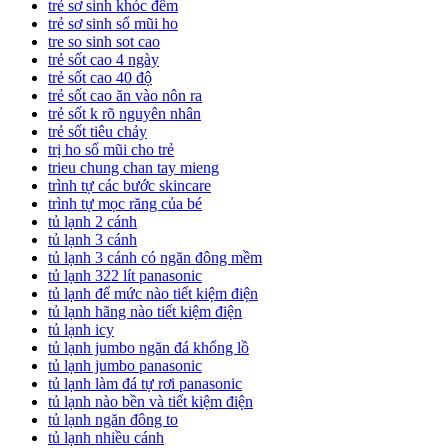
trẻ sơ sinh khóc đêm
trẻ sơ sinh sổ mũi ho
tre so sinh sot cao
trẻ sốt cao 4 ngày
trẻ sốt cao 40 độ
trẻ sốt cao ăn vào nôn ra
trẻ sốt k rõ nguyên nhân
trẻ sốt tiêu chảy
trị ho sổ mũi cho trẻ
trieu chung chan tay mieng
trình tự các bước skincare
trình tự mọc răng của bé
tủ lạnh 2 cánh
tủ lạnh 3 cánh
tủ lạnh 3 cánh có ngăn đông mềm
tủ lạnh 322 lít panasonic
tủ lạnh để mức nào tiết kiệm điện
tủ lạnh hãng nào tiết kiệm điện
tủ lạnh icy
tủ lạnh jumbo ngăn đá khổng lồ
tủ lạnh jumbo panasonic
tủ lạnh làm đá tự rơi panasonic
tủ lạnh nào bền và tiết kiệm điện
tủ lạnh ngăn đông to
tủ lạnh nhiều cánh