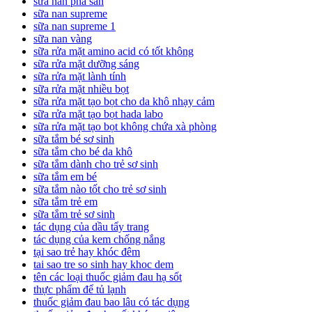
sữa nan pha sẵn
sữa nan supreme
sữa nan supreme 1
sữa nan vàng
sữa rửa mặt amino acid có tốt không
sữa rửa mặt dưỡng sáng
sữa rửa mặt lành tính
sữa rửa mặt nhiều bọt
sữa rửa mặt tạo bọt cho da khô nhạy cảm
sữa rửa mặt tạo bọt hada labo
sữa rửa mặt tạo bọt không chứa xà phòng
sữa tắm bé sơ sinh
sữa tắm cho bé da khô
sữa tắm dành cho trẻ sơ sinh
sữa tắm em bé
sữa tắm nào tốt cho trẻ sơ sinh
sữa tắm trẻ em
sữa tắm trẻ sơ sinh
tác dụng của dầu tẩy trang
tác dụng của kem chống nắng
tại sao trẻ hay khóc đêm
tai sao tre so sinh hay khoc dem
tên các loại thuốc giảm đau hạ sốt
thực phẩm để tủ lạnh
thuốc giảm đau bao lâu có tác dụng