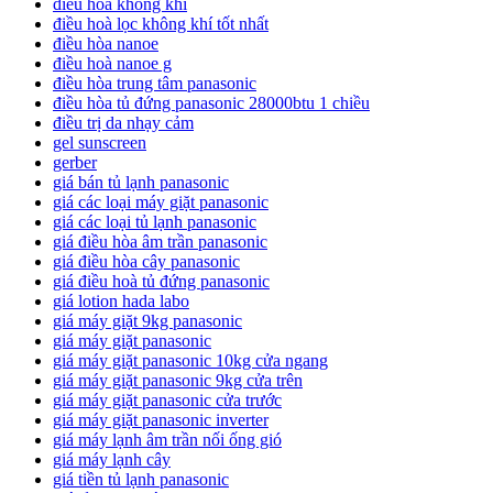
điều hòa không khí
điều hoà lọc không khí tốt nhất
điều hòa nanoe
điều hoà nanoe g
điều hòa trung tâm panasonic
điều hòa tủ đứng panasonic 28000btu 1 chiều
điều trị da nhạy cảm
gel sunscreen
gerber
giá bán tủ lạnh panasonic
giá các loại máy giặt panasonic
giá các loại tủ lạnh panasonic
giá điều hòa âm trần panasonic
giá điều hòa cây panasonic
giá điều hoà tủ đứng panasonic
giá lotion hada labo
giá máy giặt 9kg panasonic
giá máy giặt panasonic
giá máy giặt panasonic 10kg cửa ngang
giá máy giặt panasonic 9kg cửa trên
giá máy giặt panasonic cửa trước
giá máy giặt panasonic inverter
giá máy lạnh âm trần nối ống gió
giá máy lạnh cây
giá tiền tủ lạnh panasonic