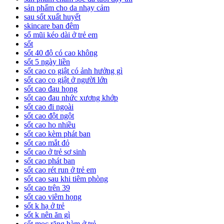
sản phẩm cho da nhạy cảm
sau sốt xuất huyết
skincare ban đêm
sổ mũi kéo dài ở trẻ em
sốt
sốt 40 độ có cao không
sốt 5 ngày liền
sốt cao co giật có ảnh hưởng gì
sốt cao co giật ở người lớn
sốt cao đau họng
sốt cao đau nhức xương khớp
sốt cao đi ngoài
sốt cao đột ngột
sốt cao ho nhiều
sốt cao kèm phát ban
sốt cao mắt đỏ
sốt cao ở trẻ sơ sinh
sốt cao phát ban
sốt cao rét run ở trẻ em
sốt cao sau khi tiêm phòng
sốt cao trên 39
sốt cao viêm họng
sốt k hạ ở trẻ
sốt k nên ăn gì
sốt mọc răng hàm ở trẻ