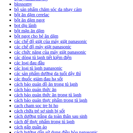
blossomy
bộ sản phẩm chăm sóc da nhạy cảm
bột ăn dặm cerelac
bột ăn dặm ngọt
bọt dịu lành
bột mặn ăn dặm
bột ngọt cho bé ăn dặm
các chế độ giặt của máy giặt panasonic
các chế độ máy giặt panasonic
các chức năng của máy giặt panasonic
các dòng tủ lạnh tiết kiệm điện
các loại đau đầu
các loại tủ lạnh panasonic
các sản phẩm dưỡng da tuổi dậy thì
các thuốc giảm đau hạ sốt
cách bảo quản đồ ăn trong tủ lạnh
cách bảo quản thức ăn
cách bảo quản thức ăn trong tủ lạnh
cách bảo quản thực phẩm trong tủ lạnh
cach cham soc tre bi ho
cách chữa trẻ sơ sinh bị sốt
cách dưỡng trắng da toàn thân sau sinh
cách để thực phẩm trong tủ lạnh
cách gấp quần áo
cách hướng dẫn sử dụng điều hòa panasonic