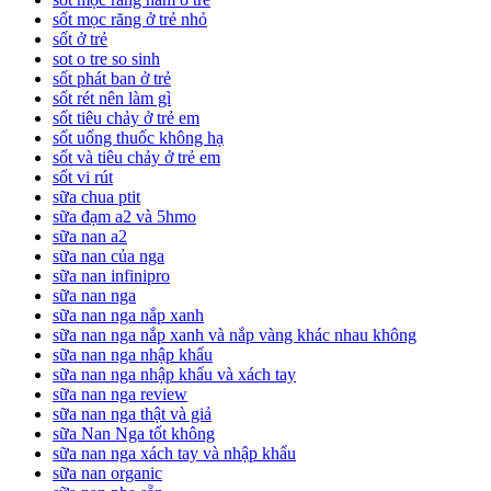
sốt mọc răng ở trẻ nhỏ
sốt ở trẻ
sot o tre so sinh
sốt phát ban ở trẻ
sốt rét nên làm gì
sốt tiêu chảy ở trẻ em
sốt uống thuốc không hạ
sốt và tiêu chảy ở trẻ em
sốt vi rút
sữa chua ptit
sữa đạm a2 và 5hmo
sữa nan a2
sữa nan của nga
sữa nan infinipro
sữa nan nga
sữa nan nga nắp xanh
sữa nan nga nắp xanh và nắp vàng khác nhau không
sữa nan nga nhập khẩu
sữa nan nga nhập khẩu và xách tay
sữa nan nga review
sữa nan nga thật và giả
sữa Nan Nga tốt không
sữa nan nga xách tay và nhập khẩu
sữa nan organic