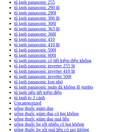
tủ lạnh panasonic 255
tủ lạnh panasonic 290 lít
tủ lạnh panasonic 290l
tủ lạnh panasonic 306 lít
tủ lạnh panasonic 306l
tủ lạnh panasonic 363 lít
tủ lạnh panasonic 368l
tủ lạnh panasonic 410
tủ lạnh panasonic 410 lít
tủ lạnh panasonic 500l
tủ lạnh panasonic 600l
tủ lạnh panasonic có tiết kiệm điện không
tủ lạnh panasonic inverter 255 lít
tủ lạnh panasonic inverter 410 lít
tủ lạnh panasonic inverter 500l
tủ lạnh panasonic loại nhỏ
tủ lạnh panasonic ngăn đá khổng lồ jumbo
tủ lạnh siêu tiết kiệm điện
tủ lạnh to 2 cánh
Uncategorized
uống thuốc giảm đau
uống thuốc giảm đau có hại không
uống thuốc giảm đau quá liều
uống thuốc hạ sốt nhiều có hại không
uống thuốc hạ sốt quá liều có sao không