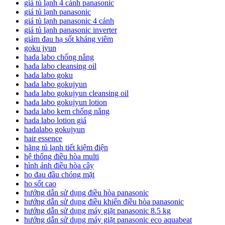
giá tủ lạnh 4 cánh panasonic
giá tủ lạnh panasonic
giá tủ lạnh panasonic 4 cánh
giá tủ lạnh panasonic inverter
giảm đau hạ sốt kháng viêm
goku jyun
hada labo chống nắng
hada labo cleansing oil
hada labo goku
hada labo gokujyun
hada labo gokujyun cleansing oil
hada labo gokujyun lotion
hada labo kem chống nắng
hada labo lotion giá
hadalabo gokujyun
hair essence
hãng tủ lạnh tiết kiệm điện
hệ thống điều hòa multi
hình ảnh điều hòa cây
ho đau đầu chóng mặt
ho sốt cao
hướng dẫn sử dụng điều hòa panasonic
hướng dẫn sử dụng điều khiển điều hòa panasonic
hướng dẫn sử dụng máy giặt panasonic 8.5 kg
hướng dẫn sử dụng máy giặt panasonic eco aquabeat