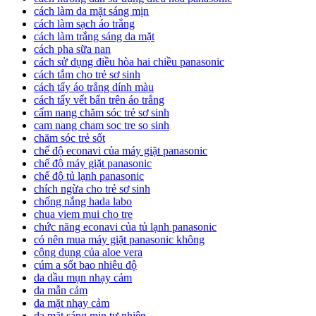
cách làm da mặt sáng mịn
cách làm sạch áo trắng
cách làm trắng sáng da mặt
cách pha sữa nan
cách sử dụng điều hòa hai chiều panasonic
cách tắm cho trẻ sơ sinh
cách tẩy áo trắng dính màu
cách tẩy vết bẩn trên áo trắng
cẩm nang chăm sóc trẻ sơ sinh
cam nang cham soc tre so sinh
chăm sóc trẻ sốt
chế độ econavi của máy giặt panasonic
chế độ máy giặt panasonic
chế độ tủ lạnh panasonic
chích ngừa cho trẻ sơ sinh
chống nắng hada labo
chua viem mui cho tre
chức năng econavi của tủ lạnh panasonic
có nên mua máy giặt panasonic không
công dụng của aloe vera
cúm a sốt bao nhiêu độ
da dầu mụn nhạy cảm
da mẫn cảm
da mặt nhạy cảm
da mặt sáng mịn tự nhiên