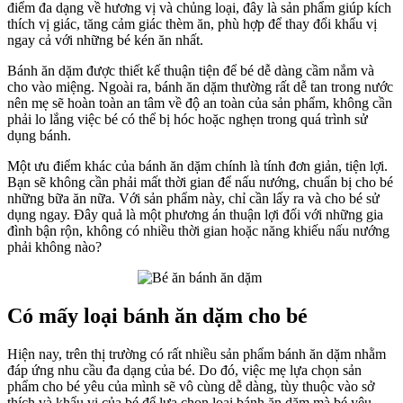
điểm đa dạng về hương vị và chủng loại, đây là sản phẩm giúp kích
thích vị giác, tăng cảm giác thèm ăn, phù hợp để thay đổi khẩu vị
ngay cả với những bé kén ăn nhất.
Bánh ăn dặm được thiết kế thuận tiện để bé dễ dàng cầm nắm và
cho vào miệng. Ngoài ra, bánh ăn dặm thường rất dễ tan trong nước
nên mẹ sẽ hoàn toàn an tâm về độ an toàn của sản phẩm, không cần
phải lo lắng việc bé có thể bị hóc hoặc nghẹn trong quá trình sử
dụng bánh.
Một ưu điểm khác của bánh ăn dặm chính là tính đơn giản, tiện lợi.
Bạn sẽ không cần phải mất thời gian để nấu nướng, chuẩn bị cho bé
những bữa ăn nữa. Với sản phẩm này, chỉ cần lấy ra và cho bé sử
dụng ngay. Đây quả là một phương án thuận lợi đối với những gia
đình bận rộn, không có nhiều thời gian hoặc năng khiếu nấu nướng
phải không nào?
Có mấy loại bánh ăn dặm cho bé
Hiện nay, trên thị trường có rất nhiều sản phẩm bánh ăn dặm nhằm
đáp ứng nhu cầu đa dạng của bé. Do đó, việc mẹ lựa chọn sản
phẩm cho bé yêu của mình sẽ vô cùng dễ dàng, tùy thuộc vào sở
thích và khẩu vị của bé để lựa chọn loại bánh ăn dặm mà bé yêu