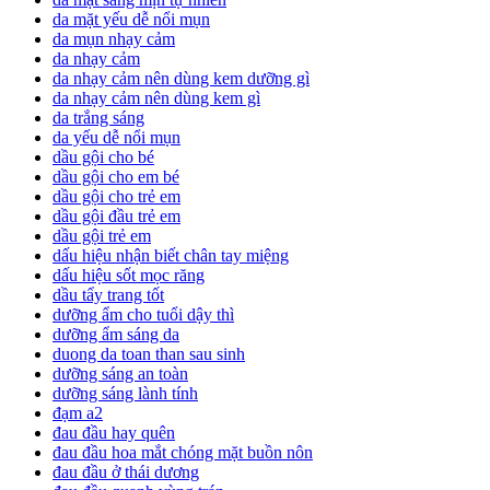
da mặt yếu dễ nổi mụn
da mụn nhạy cảm
da nhạy cảm
da nhạy cảm nên dùng kem dưỡng gì
da nhạy cảm nên dùng kem gì
da trắng sáng
da yếu dễ nổi mụn
dầu gội cho bé
dầu gội cho em bé
dầu gội cho trẻ em
dầu gội đầu trẻ em
dầu gội trẻ em
dấu hiệu nhận biết chân tay miệng
dấu hiệu sốt mọc răng
dầu tẩy trang tốt
dưỡng ẩm cho tuổi dậy thì
dưỡng ẩm sáng da
duong da toan than sau sinh
dưỡng sáng an toàn
dưỡng sáng lành tính
đạm a2
đau đầu hay quên
đau đầu hoa mắt chóng mặt buồn nôn
đau đầu ở thái dương