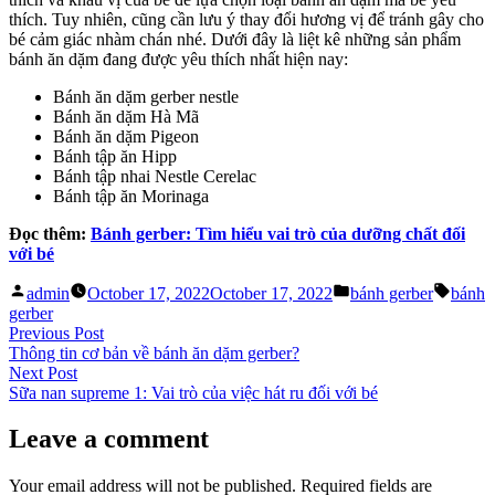
thích. Tuy nhiên, cũng cần lưu ý thay đổi hương vị để tránh gây cho
bé cảm giác nhàm chán nhé. Dưới đây là liệt kê những sản phẩm
bánh ăn dặm đang được yêu thích nhất hiện nay:
Bánh ăn dặm gerber nestle
Bánh ăn dặm Hà Mã
Bánh ăn dặm Pigeon
Bánh tập ăn Hipp
Bánh tập nhai Nestle Cerelac
Bánh tập ăn Morinaga
Đọc thêm:
Bánh gerber: Tìm hiểu vai trò của dưỡng chất đối
với bé
Posted
Posted
Tags:
admin
October 17, 2022
October 17, 2022
bánh gerber
bánh
by
in
gerber
Post
Previous
Previous Post
post:
Thông tin cơ bản về bánh ăn dặm gerber?
navigation
Next
Next Post
post:
Sữa nan supreme 1: Vai trò của việc hát ru đối với bé
Leave a comment
Your email address will not be published.
Required fields are