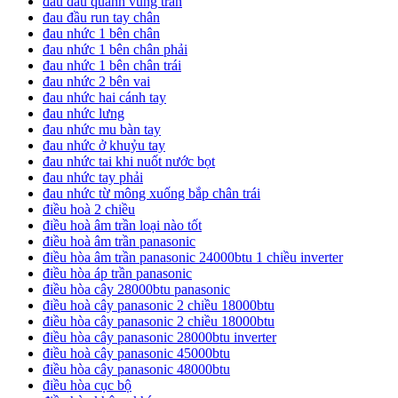
đau đầu quanh vùng trán
đau đầu run tay chân
đau nhức 1 bên chân
đau nhức 1 bên chân phải
đau nhức 1 bên chân trái
đau nhức 2 bên vai
đau nhức hai cánh tay
đau nhức lưng
đau nhức mu bàn tay
đau nhức ở khuỷu tay
đau nhức tai khi nuốt nước bọt
đau nhức tay phải
đau nhức từ mông xuống bắp chân trái
điều hoà 2 chiều
điều hoà âm trần loại nào tốt
điều hoà âm trần panasonic
điều hòa âm trần panasonic 24000btu 1 chiều inverter
điều hòa áp trần panasonic
điều hòa cây 28000btu panasonic
điều hoà cây panasonic 2 chiều 18000btu
điều hòa cây panasonic 2 chiều 18000btu
điều hòa cây panasonic 28000btu inverter
điều hoà cây panasonic 45000btu
điều hòa cây panasonic 48000btu
điều hòa cục bộ