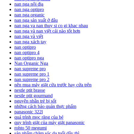
nan nga nội địa
nan nga optipro
nan nga organic
nan nga sản xuất ở đâu
nan nga va nan thuy si co gi khac nhau
nan nga và nan việt cái nào tốt hơn
nan nga và việt
nan nga xách tay
nan optipro
nan optipro 4
nan optipro nga
Nan Organic Nga
nan supreme pro
nan supreme pro 1
nan supreme pro 2
nên mua máy giặt cửa trước hay cửa trên
nestle ptit brasse
nestle ptit gourmand
nguyên nhân trẻ bị sốt
những cách bảo quản thực phẩm
panasonic 322l
quá trình mọc răng của bé
quy trình giặt của máy giặt panasonic
rohto 50 megumi
sản phẩm chăm sóc da tuổi dậy thì