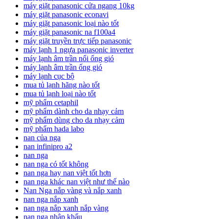
máy giặt panasonic cửa ngang 10kg
máy giặt panasonic econavi
máy giặt panasonic loại nào tốt
máy giặt panasonic na f100a4
máy giặt truyền trực tiếp panasonic
máy lạnh 1 ngựa panasonic inverter
máy lạnh âm trần nối ống gió
máy lạnh âm trần ống gió
máy lạnh cục bộ
mua tủ lạnh hãng nào tốt
mua tủ lạnh loại nào tốt
mỹ phẩm cetaphil
mỹ phẩm dành cho da nhạy cảm
mỹ phẩm dùng cho da nhạy cảm
mỹ phẩm hada labo
nan của nga
nan infinipro a2
nan nga
nan nga có tốt không
nan nga hay nan việt tốt hơn
nan nga khác nan việt như thế nào
Nan Nga nắp vàng và nắp xanh
nan nga nắp xanh
nan nga nắp xanh nắp vàng
nan nga nhập khẩu