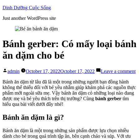
Skip
Dinh Dưỡng Cuộc Sống
to
Just another WordPress site
content
Bánh gerber: Có mấy loại bánh
ăn dặm cho bé
Posted
o
admin
October 17, 2022
October 17, 2022
Leave a comment
by
B
g
Bánh ăn dặm từ lâu đã là một trong những người bạn đồng hành
C
không thể thiếu đối với bé yêu nhằm giúp khám phá các nguồn thực
m
phẩm mới ngoài sữa mẹ. Vậy bánh ăn dặm có những loại nào đang
lo
được mẹ và bé yêu thích trên thị trường? Cùng
bánh gerber
tìm
b
hiểu qua bài viết dưới đây nhé!
ă
d
Bánh ăn dặm là gì?
c
b
Bánh ăn dặm là một trong những sản phẩm được lựa chọn nhiều
dành cho bé trong quá trình tập ăn, bên cạnh cháo và súp. Với ưu