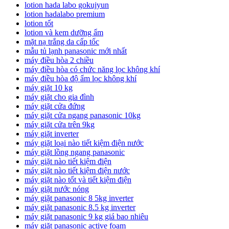
lotion hada labo gokujyun
lotion hadalabo premium
lotion tốt
lotion và kem dưỡng ẩm
mặt nạ trắng da cấp tốc
mẫu tủ lạnh panasonic mới nhất
máy điều hòa 2 chiều
máy điều hòa có chức năng lọc không khí
máy điều hòa độ ẩm lọc không khí
máy giặt 10 kg
máy giặt cho gia đình
máy giặt cửa đứng
máy giặt cửa ngang panasonic 10kg
máy giặt cửa trên 9kg
máy giặt inverter
máy giặt loại nào tiết kiệm điện nước
máy giặt lồng ngang panasonic
máy giặt nào tiết kiệm điện
máy giặt nào tiết kiệm điện nước
máy giặt nào tốt và tiết kiệm điện
máy giặt nước nóng
máy giặt panasonic 8 5kg inverter
máy giặt panasonic 8.5 kg inverter
máy giặt panasonic 9 kg giá bao nhiêu
máy giặt panasonic active foam