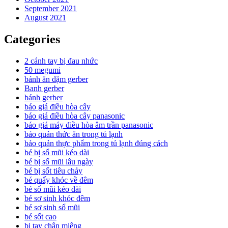
September 2021
August 2021
Categories
2 cánh tay bị đau nhức
50 megumi
bánh ăn dặm gerber
Banh gerber
bánh gerber
báo giá điều hòa cây
báo giá điều hòa cây panasonic
báo giá máy điều hòa âm trần panasonic
bảo quản thức ăn trong tủ lạnh
bảo quản thực phẩm trong tủ lạnh đúng cách
bé bị sổ mũi kéo dài
bé bị sổ mũi lâu ngày
bé bị sốt tiêu chảy
bé quấy khóc về đêm
bé sổ mũi kéo dài
bé sơ sinh khóc đêm
bé sơ sinh sổ mũi
bé sốt cao
bị tay chân miệng