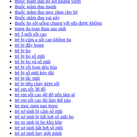
thuốc giảm đau hạ sốt kháng viêm
thuốc giảm đau mạnh
thuốc giảm đau mọc răng cho bé
thuốc giảm đau vai gáy
thuốc hạ sốt uống chung với sữa được không
trang da toan than sau sinh
trẻ 3 tuổi sốt cao
trẻ bị cúm a sốt cao không hạ
trẻ bị đầy bụng
trẻ bị ho
trẻ bị ho sổ mũi
trẻ bị ho và sổ mũi
trẻ bị rối loạn tiêu hóa
trẻ bị sổ mũi kéo dài
trẻ bị tắc mũi
trẻ bị tiêu chảy kèm sốt
trẻ em sốt 38 độ
trẻ em sốt cao 40 độ nên làm gì
trẻ em sốt cao thì làm thế nào
tre moc rang nao truoc
trẻ sơ sinh bị cảm sổ mũi
trẻ sơ sinh bị hắt hơi sổ mũi ho
tre so sinh bi ho kho khe
trẻ sơ sinh hắt hơi sổ mũi
trẻ sơ sinh hay giật mình