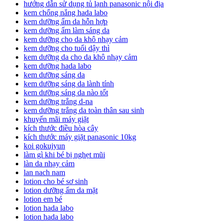
hướng dẫn sử dụng tủ lạnh panasonic nội địa
kem chống nắng hada labo
kem dưỡng ẩm da hỗn hợp
kem dưỡng ẩm làm sáng da
kem dưỡng cho da khô nhạy cảm
kem dưỡng cho tuổi dậy thì
kem dưỡng da cho da khô nhạy cảm
kem dưỡng hada labo
kem dưỡng sáng da
kem dưỡng sáng da lành tính
kem dưỡng sáng da nào tốt
kem dưỡng trắng d-na
kem dưỡng trắng da toàn thân sau sinh
khuyến mãi máy giặt
kích thước điều hòa cây
kích thước máy giặt panasonic 10kg
koi gokujyun
làm gì khi bé bị nghẹt mũi
làn da nhạy cảm
lan nach nam
lotion cho bé sơ sinh
lotion dưỡng ẩm da mặt
lotion em bé
lotion hada labo
lotion hada labo